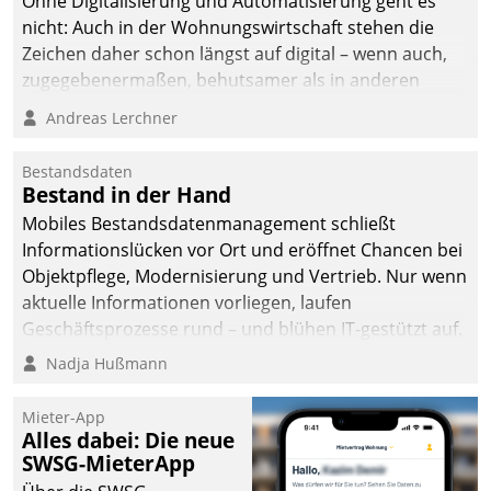
Ohne Digitalisierung und Automatisierung geht es
nicht: Auch in der Wohnungswirtschaft stehen die
Zeichen daher schon längst auf digital – wenn auch,
zugegebenermaßen, behutsamer als in anderen
Branchen.
Andreas Lerchner
Bestandsdaten
Bestand in der Hand
Mobiles Bestandsdatenmanagement schließt
Informationslücken vor Ort und eröffnet Chancen bei
Objektpflege, Modernisierung und Vertrieb. Nur wenn
aktuelle Informationen vorliegen, laufen
Geschäftsprozesse rund – und blühen IT-gestützt auf.
Nadja Hußmann
Mieter-App
Alles dabei: Die neue
SWSG-MieterApp