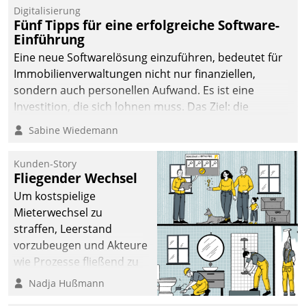
Digitalisierung
Fünf Tipps für eine erfolgreiche Software-
Einführung
Eine neue Softwarelösung einzuführen, bedeutet für
Immobilienverwaltungen nicht nur finanziellen,
sondern auch personellen Aufwand. Es ist eine
Investition, die sich lohnen muss. Das Ziel: die
nachhaltige Optimierung der Geschäftsabläufe. Damit
Sabine Wiedemann
dieses Ziel erreicht wird, sollten einige Grundregeln
befolgt werden.
Kunden-Story
Fliegender Wechsel
Um kostspielige
Mieterwechsel zu
straffen, Leerstand
vorzubeugen und Akteure
wie Prozesse fließend zu
vernetzen, nutzt die
Nadja Hußmann
Berliner Gewobag seit