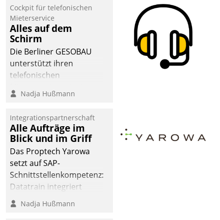
Cockpit für telefonischen
Mieterservice
Alles auf dem
Schirm
Die Berliner GESOBAU
unterstützt ihren
telefonischen
Mieterservice mit einem
Nadja Hußmann
digitalen Cockpit, das
situationsbezogen
Integrationspartnerschaft
passende Fragen und
Alle Aufträge im
Schlagworte auswirft.
Blick und im Griff
Eine intuitive
Das Proptech Yarowa
Dialogführung ermöglicht
setzt auf SAP-
dem externen
Schnittstellenkompetenz:
Serviceteam, Anrufe von
Datatrain integriert
Mietenden zügiger und
Yarowas Portal zur
Nadja Hußmann
effizienter zu bearbeiten.
Vergabe und Verwaltung