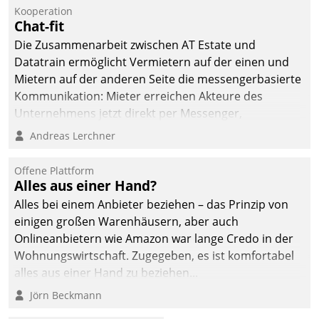
Jahresbeginn eine
Kooperation
Überblick, Einsicht und
Chat-fit
Eingriff bietende Lösung.
Die Zusammenarbeit zwischen AT Estate und
Zur Entwicklung setzte
Datatrain ermöglicht Vermietern auf der einen und
man auf
Mietern auf der anderen Seite die messengerbasierte
Cloudtechnologie,
Kommunikation: Mieter erreichen Akteure des
bewährte und Startup-
Unternehmens jetzt direkt per Messenger,
Partner sowie erstmals
Mitarbeiter oder Dienstleister empfangen oder
Andreas Lerchner
agile Projektmethoden.
versenden die Nachrichten via Cockpit.
Offene Plattform
Alles aus einer Hand?
Alles bei einem Anbieter beziehen – das Prinzip von
einigen großen Warenhäusern, aber auch
Onlineanbietern wie Amazon war lange Credo in der
Wohnungswirtschaft. Zugegeben, es ist komfortabel
alles aus einer Hand zu beziehen...
Jörn Beckmann