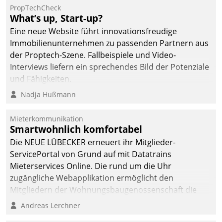
dafür ein Team
PropTechCheck
What’s up, Start-up?
bestehend aus
Wohnungsunternehmen
Eine neue Website führt innovationsfreudige
und PropTech.
Immobilienunternehmen zu passenden Partnern aus
der Proptech-Szene. Fallbeispiele und Video-
Interviews liefern ein sprechendes Bild der Potenziale
und Fähigkeiten.
Nadja Hußmann
Mieterkommunikation
Smartwohnlich komfortabel
Die NEUE LÜBECKER erneuert ihr Mitglieder-
ServicePortal von Grund auf mit Datatrains
Mieterservices Online. Die rund um die Uhr
zugängliche Webapplikation ermöglicht den
Mitgliedern der Wohnungs­bau­genossenschaft die
Kontaktaufnahme per Smartphone, Tablet oder PC.
Andreas Lerchner