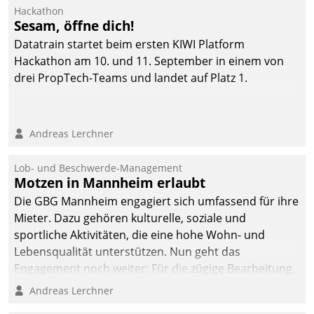
Hackathon
Sesam, öffne dich!
Datatrain startet beim ersten KIWI Platform
Hackathon am 10. und 11. September in einem von
drei PropTech-Teams und landet auf Platz 1.
Andreas Lerchner
Lob- und Beschwerde-Management
Motzen in Mannheim erlaubt
Die GBG Mannheim engagiert sich umfassend für ihre
Mieter. Dazu gehören kulturelle, soziale und
sportliche Aktivitäten, die eine hohe Wohn- und
Lebensqualität unterstützen. Nun geht das
Engagement noch weiter: Für die zügige Bearbeitung
von Beschwerden – oder Lob – richtet das
Andreas Lerchner
Unternehmen mit Datatrains Applikation fürs Lob-