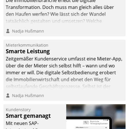
Die Immobilienbranche erlebt die digitale
Transformation. Doch muss man gleich alles über
den Haufen werfen? Wie lässt sich der Wandel
tatsächlich gestalten und umsetzen? Welche
Argumente zählen wirklich?
Nadja Hußmann
Mieterkommunikation
Smarte Leistung
Zeitgemäßer Kundenservice umfasst eine Mieter-App,
über die der Mieter sich selbst hilft – wann und wo
immer er will. Die digitale Selbstbedienung erobert
die Immobilienwirtschaft und ebnet den Weg für
selbstlaufende Geschäftsprozesse. Selbst ist der
Kunde und smart der Serviceanbieter.
Nadja Hußmann
Kundenstory
Smart gemanagt
Mit neuen SAP-