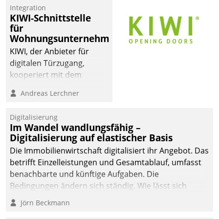
Mitarbeiter von
Integration
Datatrain. Die meravis
KIWI-Schnittstelle
Wohnungsbau- und
für
Immobilien GmbH hat
Wohnungsunternehmen
sich dabei für den Betrieb
KIWI, der Anbieter für
der Lösung über die SAP
digitalen Türzugang,
Cloud Platform
kooperiert mit dem
entschieden - als erstes
Beratungs- und
Andreas Lerchner
Unternehmen am
Softwareentwicklungshaus
Wohnungsmarkt.
Datatrain.
Digitalisierung
Im Wandel wandlungsfähig –
Digitalisierung auf elastischer Basis
Die Immobilienwirtschaft digitalisiert ihr Angebot. Das
betrifft Einzelleistungen und Gesamtablauf, umfasst
benachbarte und künftige Aufgaben. Die
Bedingungen ändern sich ständig. Wie lässt sich
technisch die Kontrolle wahren und zugleich Freiraum
Jörn Beckmann
fürs Wachsen öffnen?