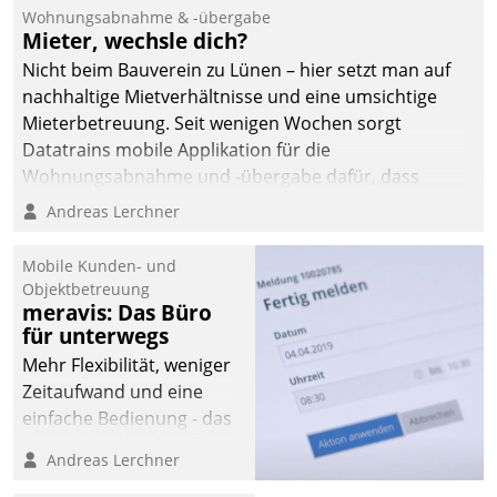
und Beschwerde-Management einen eigenen Kanal
Wohnungsabnahme & -übergabe
ein.
Mieter, wechsle dich?
Nicht beim Bauverein zu Lünen – hier setzt man auf
nachhaltige Mietverhältnisse und eine umsichtige
Mieterbetreuung. Seit wenigen Wochen sorgt
Datatrains mobile Applikation für die
Wohnungsabnahme und -übergabe dafür, dass
Mieter wohlgeordnet kommen und, so es sein muss,
Andreas Lerchner
gehen können.
Mobile Kunden- und
Objektbetreuung
meravis: Das Büro
für unterwegs
Mehr Flexibilität, weniger
Zeitaufwand und eine
einfache Bedienung - das
verspricht das aktuelle
Andreas Lerchner
Cockpit für mobile