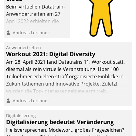
Beim virtuellen Datatrain-
Anwendertreffen am 27.
April 2022 erhielten die
Teilnehmerinnen und
Andreas Lerchner
Teilnehmer kurzweilige
Einblicke in innovative
Anwendertreffen
Cloud-Strategien und -
Workout 2021: Digital Diversity
Lösungen mit hohem
Am 28. April 2021 fand Datatrains 11. Workout statt,
Zukunftspotenzial.
diesmal als rein virtuelle Veranstaltung. Über 100
Teilnehmer erhielten straff organisierte Einblicke in
Zukunftsthemen und innovative Projekte. Zuletzt
wurden die Top-Interessengebiete ermittelt.
Andreas Lerchner
Digitalisierung
Digitalisierung bedeutet Veränderung
Heilsversprechen, Modewort, großes Fragezeichen?