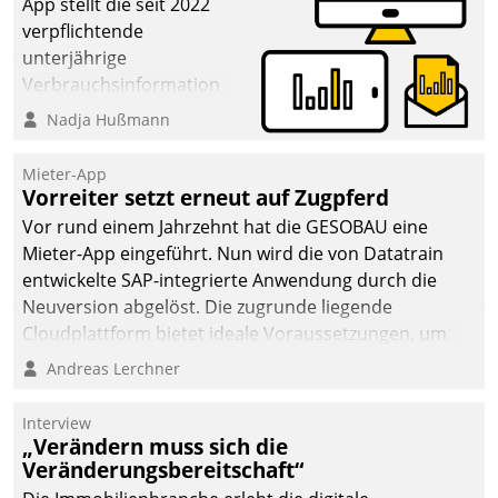
App stellt die seit 2022
verpflichtende
unterjährige
Verbrauchsinformation
schnell, zuverlässig und
Nadja Hußmann
leicht bekömmlich bereit:
Die monatlichen
Mieter-App
Mitteilungen zum
Vorreiter setzt erneut auf Zugpferd
Heizungs- und
Vor rund einem Jahrzehnt hat die GESOBAU eine
Wasserverbrauch gehen
Mieter-App eingeführt. Nun wird die von Datatrain
automatisiert, vollständig
entwickelte SAP-integrierte Anwendung durch die
und auf Wunsch über
Neuversion abgelöst. Die zugrunde liegende
mehrere zuvor
Cloudplattform bietet ideale Voraussetzungen, um
festgelegte
die Funktionalität der App zu erweitern und weitere
Andreas Lerchner
Kommunikationswege bei
innovative Apps, auch von Drittanbietern, in SAP zu
den Empfängern ein.
integrieren.
Interview
„Verändern muss sich die
Veränderungsbereitschaft“