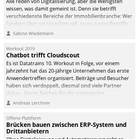
Alle reden von Digitalisierung, aber die Wenigsten
wissen, was damit gemeint ist. Denn sie betrifft
verschiedenste Bereiche der Immobilienbranche: Wer
fundiert über sie sprechen will, muss zuerst Begriffe
klären. Ein Aspekt ist die betriebliche Optimierung:
Sabine Wiedemann
Moderne Softwarelösungen ermöglichen große
Einsparungen durch optimierte und automatisierte
Workout 2019
Prozesse. Doch man darf nicht zu viel erwarten: Allein
Chatbot trifft Cloudscout
mit der Einführung einer neuen Software ist es nicht
Es ist Datatrains 10. Workout in Folge, vor einem
getan. Die Digitalisierung erfordert von Unternehmen
Jahrzehnt hat das 20-jährige Unternehmen das erste
die Bereitschaft, sich zu überprüfen, zu hinterfragen
Anwendertreffen organisiert. Beiträge und Besucher
und zu verändern.
haben sich verdoppelt, diesmal sind viele Partner
dabei – klares Zeichen für die strategische
Fokussierung auf den Kunden.
Andreas Lerchner
Offene Plattform
Brücken bauen zwischen ERP-System und
Drittanbietern