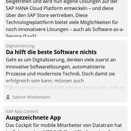
beigetreten und wird nun eigene Lösungen auf der
SAP HANA Cloud Platform entwickeln – und diese
über den SAP Store vertreiben. Diese
Technologieplattform bietet viele Möglichkeiten für
noch innovativere Lösungen – auch als Software-as-a-
Service (SaaS).
Digitalisierung
Da hilft die beste Software nichts
Geht es um Digitalisierung, denken viele zuerst an
innovative Softwarelösungen, automatisierte
Prozesse und modernste Technik. Doch damit sie
erfolgreich sein kann, müssen auch
Führungspersonal und Mitarbeiter bereit sein, sich zu
verändern und anzupassen, sonst werden sie an ihr
Sabine Wiedemann
scheitern.
SAP App Contest
Ausgezeichnete App
Das Cockpit für mobile Mitarbeiter von Datatrain hat