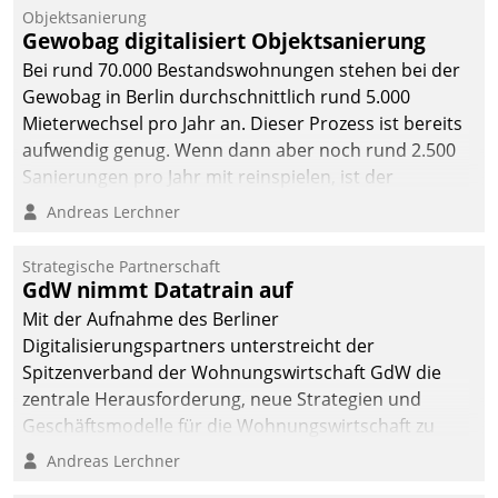
Unternehmen.
Objektsanierung
Gewobag digitalisiert Objektsanierung
Bei rund 70.000 Bestandswohnungen stehen bei der
Gewobag in Berlin durchschnittlich rund 5.000
Mieterwechsel pro Jahr an. Dieser Prozess ist bereits
aufwendig genug. Wenn dann aber noch rund 2.500
Sanierungen pro Jahr mit reinspielen, ist der
Betreuungs- und Organisationsaufwand immens. Im
Andreas Lerchner
Rahmen ihrer Digitalisierungsstrategie hat das
kommunale Wohnungsbauunternehmen daher
Strategische Partnerschaft
gemeinsam mit der Berliner Datatrain GmbH den
GdW nimmt Datatrain auf
Teilprozess der Objektsanierung digitalisiert.
Mit der Aufnahme des Berliner
Digitalisierungspartners unterstreicht der
Spitzenverband der Wohnungswirtschaft GdW die
zentrale Herausforderung, neue Strategien und
Geschäftsmodelle für die Wohnungswirtschaft zu
entwickeln.
Andreas Lerchner