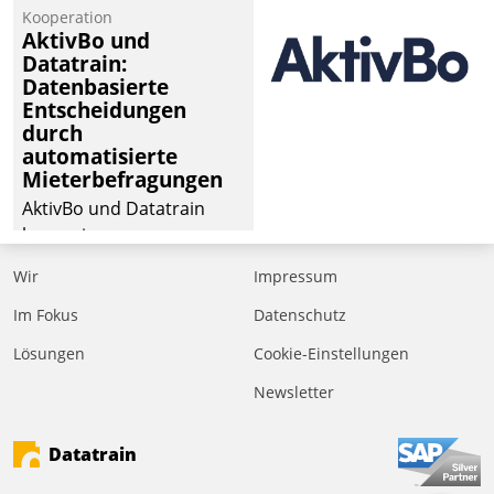
von Aufträgen der
Kooperation
operativen
AktivBo und
Instandhaltung in die
Datatrain:
Datenbasierte
SAP-Systemlandschaft
Entscheidungen
deutscher
durch
Wohnungsunternehmen
automatisierte
– und beschleunigt damit
Mieterbefragungen
den Weg vom
AktivBo und Datatrain
Mieteranliegen zum
kooperieren –
Dienstleisterauftrag.
Immobilienunternehmen
Wir
Impressum
profitieren: Die nahtlose
Integration der Lösungen
Im Fokus
Datenschutz
von AktivBo und
Lösungen
Cookie-Einstellungen
Datatrain ermöglicht
Newsletter
automatisiert ausgelöste,
zielgerichtete
Mieterbefragungen – eine
Datatrain
starke Grundlage für