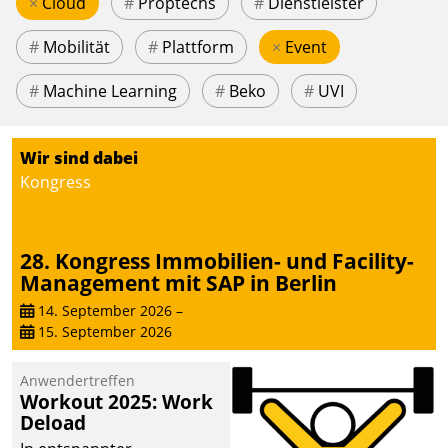
×
Cloud
#
Proptechs
#
Dienstleister
#
Mobilität
#
Plattform
×
Event
#
Machine Learning
#
Beko
#
UVI
Wir sind dabei
Kongress
28. Kongress Immobilien- und Facility-
Management mit SAP in Berlin
14. September 2026
–
15. September 2026
Anwendertreffen
Workout 2025: Work
Deload