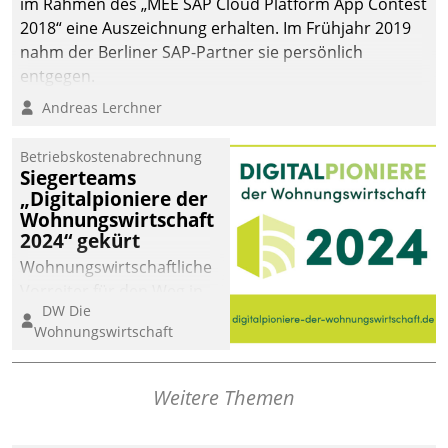
im Rahmen des „MEE SAP Cloud Platform App Contest
2018“ eine Auszeichnung erhalten. Im Frühjahr 2019
nahm der Berliner SAP-Partner sie persönlich
entgegen.
Andreas Lerchner
Betriebskostenabrechnung
Siegerteams
„Digitalpioniere der
Wohnungswirtschaft
2024“ gekürt
Wohnungswirtschaftliche
Vorreiter für den Weg in
DW Die
eine digitale Zukunft zu
Wohnungswirtschaft
finden, ist das Ziel des
Awards „Digitalpioniere
der
Weitere Themen
Wohnungswirtschaft“.
Bewerben können sich