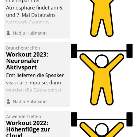
In entspannter
Atmosphäre findet am 6.
und 7. Mai Datatrains
Netzwerk-Event im
Kunden- und Partnerkreis
Nadja Hußmann
statt. Zentrale Frage: Wie
lassen sich
Branchentreffen
Mammutprojekte
Workout 2023:
meistern und Workloads
Neuronaler
Aktivsport
wuppen – bei zunehmend
anspruchsvollen
Erst lieferten die Speaker
Aufgaben und
visionäre Impulse, dann
abnehmendem
wurden die Gäste selbst
Nachwuchs?
aktiv und sammelten
Nadja Hußmann
methodisch
Vernetzungsideen fürs
Anwendertreffen
Quartier. Dazwischen
Workout 2022:
zeigte Datatrain, was es
Höhenflüge zur
Neues zu bieten hat.
Cloud