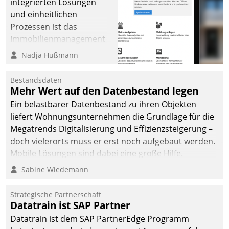
integrierten Lösungen
und einheitlichen
Prozessen ist das
Immobilienmanagement
der Bayerischen
Nadja Hußmann
Versorgungskammer im
Ressort Kapitalanlage für
Bestandsdaten
künftige Aufgaben und
Mehr Wert auf den Datenbestand legen
Herausforderungen
Ein belastbarer Datenbestand zu ihren Objekten
gerüstet.
liefert Wohnungsunternehmen die Grundlage für die
Megatrends Digitalisierung und Effizienzsteigerung –
doch vielerorts muss er erst noch aufgebaut werden.
Mobile Lösungen sind dabei eine große Hilfe.
Sabine Wiedemann
Strategische Partnerschaft
Datatrain ist SAP Partner
Datatrain ist dem SAP PartnerEdge Programm