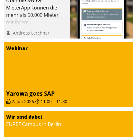
Über die SWSG-
MieterApp können die
mehr als 50.000 Mieter
mit ihrem
Wohnungsunternehmen
Andreas Lerchner
kommunizieren, auf dem
Laufenden bleiben, Daten
Webinar
einsehen und ändern
oder
Schadensmeldungen
abgeben – rund um die
Uhr.
Yarowa goes SAP
2. Juli 2026
11:00
–
11:30
Wir sind dabei
EUREF Campus in Berlin