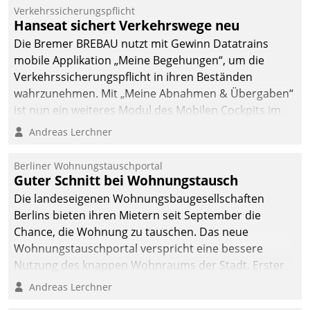
Verkehrssicherungspflicht
Hanseat sichert Verkehrswege neu
Die Bremer BREBAU nutzt mit Gewinn Datatrains
mobile Applikation „Meine Begehungen“, um die
Verkehrssicherungspflicht in ihren Beständen
wahrzunehmen. Mit „Meine Abnahmen & Übergaben“
ist nun ein weiteres Modul des Mobilen Cockpits im
Einsatz.
Andreas Lerchner
Berliner Wohnungstauschportal
Guter Schnitt bei Wohnungstausch
Die landeseigenen Wohnungsbaugesellschaften
Berlins bieten ihren Mietern seit September die
Chance, die Wohnung zu tauschen. Das neue
Wohnungstauschportal verspricht eine bessere
Nutzung des knappen Wohnraums der Stadt. Erster
Anwendungsfall für Datatrains Lösung API-Hub mit
Andreas Lerchner
Schnittstellen zu den ERP-Systemen der