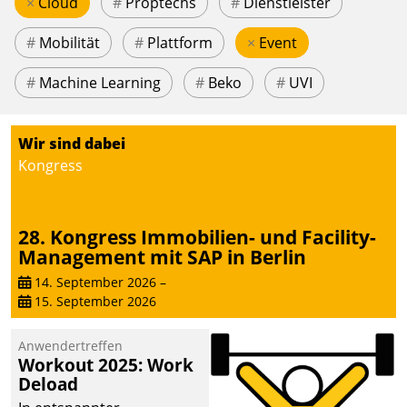
×
Cloud
#
Proptechs
#
Dienstleister
#
Mobilität
#
Plattform
×
Event
#
Machine Learning
#
Beko
#
UVI
Wir sind dabei
Kongress
28. Kongress Immobilien- und Facility-
Management mit SAP in Berlin
14. September 2026
–
15. September 2026
Anwendertreffen
Workout 2025: Work
Deload