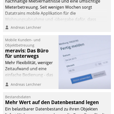
nachhaltige Mietverhältnisse und eine umsichtige
Mieterbetreuung. Seit wenigen Wochen sorgt
Datatrains mobile Applikation für die
Wohnungsabnahme und -übergabe dafür, dass
Mieter wohlgeordnet kommen und, so es sein muss,
Andreas Lerchner
gehen können.
Mobile Kunden- und
Objektbetreuung
meravis: Das Büro
für unterwegs
Mehr Flexibilität, weniger
Zeitaufwand und eine
einfache Bedienung - das
verspricht das aktuelle
Andreas Lerchner
Cockpit für mobile
Mitarbeiter von
Bestandsdaten
Datatrain. Die meravis
Mehr Wert auf den Datenbestand legen
Wohnungsbau- und
Ein belastbarer Datenbestand zu ihren Objekten
Immobilien GmbH hat