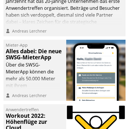
Jahrzehnt hat das 20-jährige Unternehmen das erste
Anwendertreffen organisiert. Beiträge und Besucher
haben sich verdoppelt, diesmal sind viele Partner
dabei – klares Zeichen für die strategische
Fokussierung auf den Kunden.
Andreas Lerchner
Mieter-App
Alles dabei: Die neue
SWSG-MieterApp
Über die SWSG-
MieterApp können die
mehr als 50.000 Mieter
mit ihrem
Wohnungsunternehmen
Andreas Lerchner
kommunizieren, auf dem
Laufenden bleiben, Daten
Anwendertreffen
einsehen und ändern
Workout 2022:
oder
Höhenflüge zur
Cloud
Schadensmeldungen