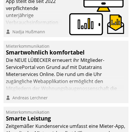
App stellt die seit 2022
verpflichtende
unterjährige
Verbrauchsinformation
schnell, zuverlässig und
Nadja Hußmann
leicht bekömmlich bereit:
Die monatlichen
Mieterkommunikation
Mitteilungen zum
Smartwohnlich komfortabel
Heizungs- und
Die NEUE LÜBECKER erneuert ihr Mitglieder-
Wasserverbrauch gehen
ServicePortal von Grund auf mit Datatrains
automatisiert, vollständig
Mieterservices Online. Die rund um die Uhr
und auf Wunsch über
zugängliche Webapplikation ermöglicht den
mehrere zuvor
Mitgliedern der Wohnungs­bau­genossenschaft die
festgelegte
Kontaktaufnahme per Smartphone, Tablet oder PC.
Andreas Lerchner
Kommunikationswege bei
den Empfängern ein.
Mieterkommunikation
Smarte Leistung
Zeitgemäßer Kundenservice umfasst eine Mieter-App,