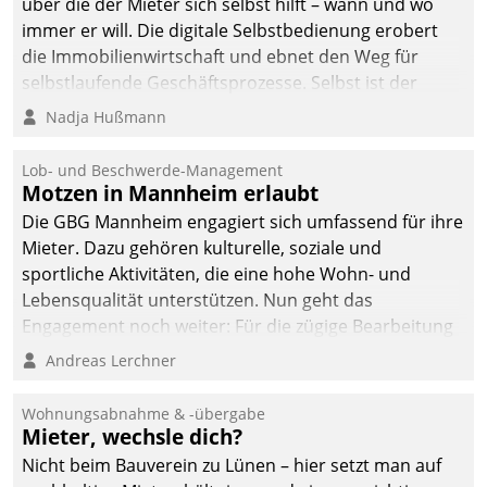
über die der Mieter sich selbst hilft – wann und wo
immer er will. Die digitale Selbstbedienung erobert
die Immobilienwirtschaft und ebnet den Weg für
selbstlaufende Geschäftsprozesse. Selbst ist der
Kunde und smart der Serviceanbieter.
Nadja Hußmann
Lob- und Beschwerde-Management
Motzen in Mannheim erlaubt
Die GBG Mannheim engagiert sich umfassend für ihre
Mieter. Dazu gehören kulturelle, soziale und
sportliche Aktivitäten, die eine hohe Wohn- und
Lebensqualität unterstützen. Nun geht das
Engagement noch weiter: Für die zügige Bearbeitung
von Beschwerden – oder Lob – richtet das
Andreas Lerchner
Unternehmen mit Datatrains Applikation fürs Lob-
und Beschwerde-Management einen eigenen Kanal
Wohnungsabnahme & -übergabe
ein.
Mieter, wechsle dich?
Nicht beim Bauverein zu Lünen – hier setzt man auf