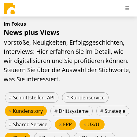
Im Fokus
News plus Views
Vorstöße, Neuigkeiten, Erfolgsgeschichten,
Interviews: Hier erfahren Sie im Detail, wie
wir digitalisieren und Sie profitieren können.
Steuern Sie über die Auswahl der Stichworte,
was Sie interessiert.
#
Schnittstellen, API
#
Kundenservice
×
Kundenstory
#
Drittsysteme
#
Strategie
#
Shared Service
×
ERP
×
UX/UI