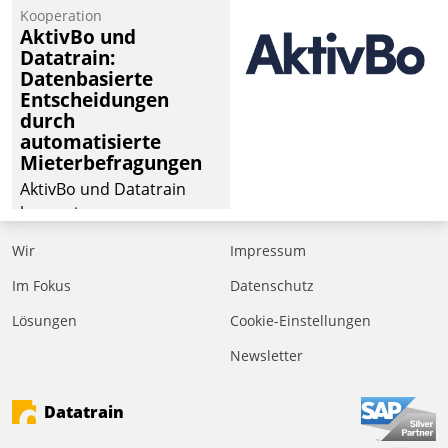
von Aufträgen der
Kooperation
operativen
AktivBo und
Instandhaltung in die
Datatrain:
Datenbasierte
SAP-Systemlandschaft
Entscheidungen
deutscher
durch
Wohnungsunternehmen
automatisierte
– und beschleunigt damit
Mieterbefragungen
den Weg vom
AktivBo und Datatrain
Mieteranliegen zum
kooperieren –
Dienstleisterauftrag.
Immobilienunternehmen
Wir
Impressum
profitieren: Die nahtlose
Integration der Lösungen
Im Fokus
Datenschutz
von AktivBo und
Lösungen
Cookie-Einstellungen
Datatrain ermöglicht
Newsletter
automatisiert ausgelöste,
zielgerichtete
Mieterbefragungen – eine
Datatrain
starke Grundlage für