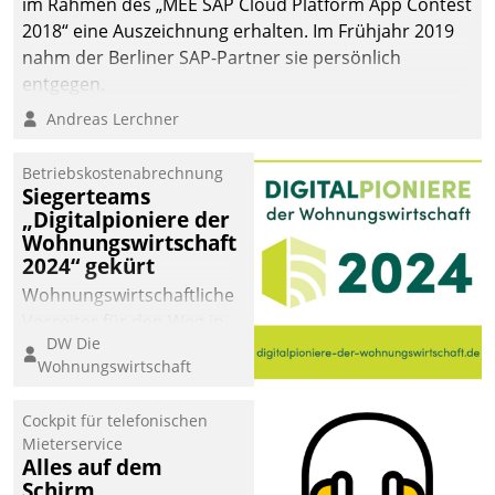
im Rahmen des „MEE SAP Cloud Platform App Contest
2018“ eine Auszeichnung erhalten. Im Frühjahr 2019
nahm der Berliner SAP-Partner sie persönlich
entgegen.
Andreas Lerchner
Betriebskostenabrechnung
Siegerteams
„Digitalpioniere der
Wohnungswirtschaft
2024“ gekürt
Wohnungswirtschaftliche
Vorreiter für den Weg in
DW Die
eine digitale Zukunft zu
Wohnungswirtschaft
finden, ist das Ziel des
Awards „Digitalpioniere
Cockpit für telefonischen
der
Mieterservice
Wohnungswirtschaft“.
Alles auf dem
Bewerben können sich
Schirm