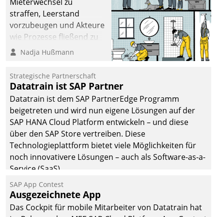
Mieterwechsel zu
straffen, Leerstand
vorzubeugen und Akteure
wie Prozesse fließend zu
vernetzen, nutzt die
Nadja Hußmann
Berliner Gewobag seit
Jahresbeginn eine
Strategische Partnerschaft
Überblick, Einsicht und
Datatrain ist SAP Partner
Eingriff bietende Lösung.
Datatrain ist dem SAP PartnerEdge Programm
Zur Entwicklung setzte
beigetreten und wird nun eigene Lösungen auf der
man auf
SAP HANA Cloud Platform entwickeln – und diese
Cloudtechnologie,
über den SAP Store vertreiben. Diese
bewährte und Startup-
Technologieplattform bietet viele Möglichkeiten für
Partner sowie erstmals
noch innovativere Lösungen – auch als Software-as-a-
agile Projektmethoden.
Service (SaaS).
SAP App Contest
Ausgezeichnete App
Das Cockpit für mobile Mitarbeiter von Datatrain hat