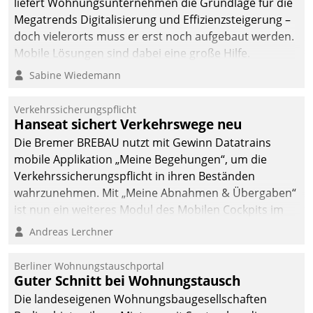
liefert Wohnungsunternehmen die Grundlage für die
sich dabei für den Betrieb
Megatrends Digitalisierung und Effizienzsteigerung –
der Lösung über die SAP
doch vielerorts muss er erst noch aufgebaut werden.
Cloud Platform
Mobile Lösungen sind dabei eine große Hilfe.
entschieden - als erstes
Sabine Wiedemann
Unternehmen am
Wohnungsmarkt.
Verkehrssicherungspflicht
Hanseat sichert Verkehrswege neu
Die Bremer BREBAU nutzt mit Gewinn Datatrains
mobile Applikation „Meine Begehungen“, um die
Verkehrssicherungspflicht in ihren Beständen
wahrzunehmen. Mit „Meine Abnahmen & Übergaben“
ist nun ein weiteres Modul des Mobilen Cockpits im
Einsatz.
Andreas Lerchner
Berliner Wohnungstauschportal
Guter Schnitt bei Wohnungstausch
Die landeseigenen Wohnungsbaugesellschaften