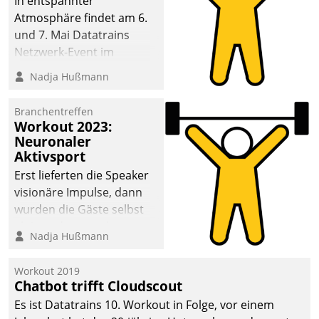
In entspannter
Atmosphäre findet am 6.
und 7. Mai Datatrains
Netzwerk-Event im
Kunden- und Partnerkreis
Nadja Hußmann
statt. Zentrale Frage: Wie
lassen sich
Branchentreffen
Mammutprojekte
Workout 2023:
meistern und Workloads
Neuronaler
Aktivsport
wuppen – bei zunehmend
anspruchsvollen
Erst lieferten die Speaker
Aufgaben und
visionäre Impulse, dann
abnehmendem
wurden die Gäste selbst
Nachwuchs?
aktiv und sammelten
Nadja Hußmann
methodisch
Vernetzungsideen fürs
Workout 2019
Quartier. Dazwischen
Chatbot trifft Cloudscout
zeigte Datatrain, was es
Es ist Datatrains 10. Workout in Folge, vor einem
Neues zu bieten hat.