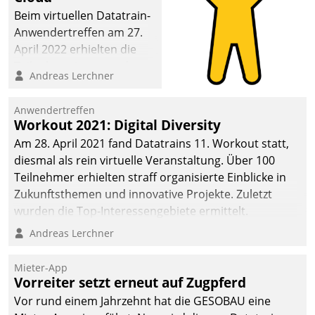
abgeben – rund um die
Beim virtuellen Datatrain-
Uhr.
Anwendertreffen am 27.
April 2022 erhielten die
Teilnehmerinnen und
Andreas Lerchner
Teilnehmer kurzweilige
Einblicke in innovative
Anwendertreffen
Cloud-Strategien und -
Workout 2021: Digital Diversity
Lösungen mit hohem
Am 28. April 2021 fand Datatrains 11. Workout statt,
Zukunftspotenzial.
diesmal als rein virtuelle Veranstaltung. Über 100
Teilnehmer erhielten straff organisierte Einblicke in
Zukunftsthemen und innovative Projekte. Zuletzt
wurden die Top-Interessengebiete ermittelt.
Andreas Lerchner
Mieter-App
Vorreiter setzt erneut auf Zugpferd
Vor rund einem Jahrzehnt hat die GESOBAU eine