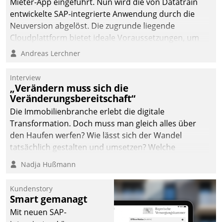
Mieter-App eingeführt. Nun wird die von Datatrain
entwickelte SAP-integrierte Anwendung durch die
Neuversion abgelöst. Die zugrunde liegende
Cloudplattform bietet ideale Voraussetzungen, um
die Funktionalität der App zu erweitern und weitere
Andreas Lerchner
innovative Apps, auch von Drittanbietern, in SAP zu
integrieren.
Interview
„Verändern muss sich die
Veränderungsbereitschaft“
Die Immobilienbranche erlebt die digitale
Transformation. Doch muss man gleich alles über
den Haufen werfen? Wie lässt sich der Wandel
tatsächlich gestalten und umsetzen? Welche
Argumente zählen wirklich?
Nadja Hußmann
Kundenstory
Smart gemanagt
Mit neuen SAP-