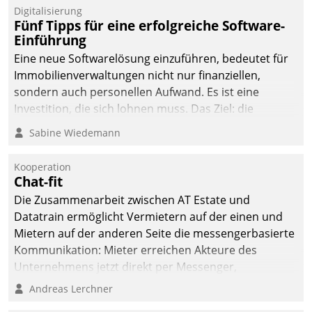
Digitalisierung
Fünf Tipps für eine erfolgreiche Software-
Einführung
Eine neue Softwarelösung einzuführen, bedeutet für
Immobilienverwaltungen nicht nur finanziellen,
sondern auch personellen Aufwand. Es ist eine
Investition, die sich lohnen muss. Das Ziel: die
nachhaltige Optimierung der Geschäftsabläufe. Damit
Sabine Wiedemann
dieses Ziel erreicht wird, sollten einige Grundregeln
befolgt werden.
Kooperation
Chat-fit
Die Zusammenarbeit zwischen AT Estate und
Datatrain ermöglicht Vermietern auf der einen und
Mietern auf der anderen Seite die messengerbasierte
Kommunikation: Mieter erreichen Akteure des
Unternehmens jetzt direkt per Messenger,
Mitarbeiter oder Dienstleister empfangen oder
Andreas Lerchner
versenden die Nachrichten via Cockpit.