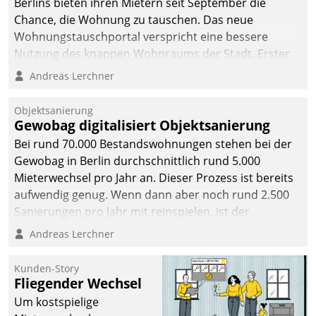
Berlins bieten ihren Mietern seit September die
Chance, die Wohnung zu tauschen. Das neue
Wohnungstauschportal verspricht eine bessere
Nutzung des knappen Wohnraums der Stadt. Erster
Anwendungsfall für Datatrains Lösung API-Hub mit
Andreas Lerchner
Schnittstellen zu den ERP-Systemen der
Unternehmen.
Objektsanierung
Gewobag digitalisiert Objektsanierung
Bei rund 70.000 Bestandswohnungen stehen bei der
Gewobag in Berlin durchschnittlich rund 5.000
Mieterwechsel pro Jahr an. Dieser Prozess ist bereits
aufwendig genug. Wenn dann aber noch rund 2.500
Sanierungen pro Jahr mit reinspielen, ist der
Betreuungs- und Organisationsaufwand immens. Im
Andreas Lerchner
Rahmen ihrer Digitalisierungsstrategie hat das
kommunale Wohnungsbauunternehmen daher
Kunden-Story
gemeinsam mit der Berliner Datatrain GmbH den
Fliegender Wechsel
Teilprozess der Objektsanierung digitalisiert.
Um kostspielige