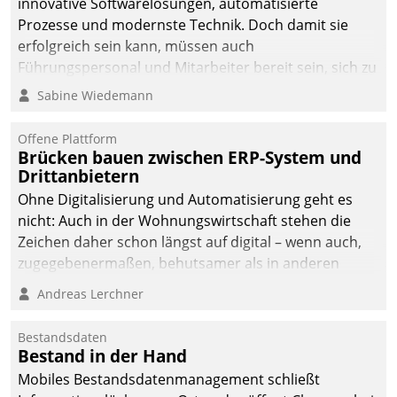
innovative Softwarelösungen, automatisierte
die Bereitschaft, sich zu überprüfen, zu hinterfragen
Prozesse und modernste Technik. Doch damit sie
und zu verändern.
erfolgreich sein kann, müssen auch
Führungspersonal und Mitarbeiter bereit sein, sich zu
verändern und anzupassen, sonst werden sie an ihr
Sabine Wiedemann
scheitern.
Offene Plattform
Brücken bauen zwischen ERP-System und
Drittanbietern
Ohne Digitalisierung und Automatisierung geht es
nicht: Auch in der Wohnungswirtschaft stehen die
Zeichen daher schon längst auf digital – wenn auch,
zugegebenermaßen, behutsamer als in anderen
Branchen.
Andreas Lerchner
Bestandsdaten
Bestand in der Hand
Mobiles Bestandsdatenmanagement schließt