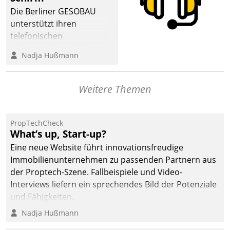
dafür ein Team
Die Berliner GESOBAU
bestehend aus
unterstützt ihren
Wohnungsunternehmen
telefonischen
und PropTech.
Mieterservice mit einem
Nadja Hußmann
digitalen Cockpit, das
situationsbezogen
passende Fragen und
Weitere Themen
Schlagworte auswirft.
Eine intuitive
Dialogführung ermöglicht
PropTechCheck
What’s up, Start-up?
dem externen
Serviceteam, Anrufe von
Eine neue Website führt innovationsfreudige
Mietenden zügiger und
Immobilienunternehmen zu passenden Partnern aus
effizienter zu bearbeiten.
der Proptech-Szene. Fallbeispiele und Video-
Interviews liefern ein sprechendes Bild der Potenziale
und Fähigkeiten.
Nadja Hußmann