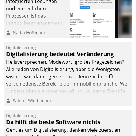
integrierten Lösungen
und einheitlichen
Prozessen ist das
Immobilienmanagement
der Bayerischen
Nadja Hußmann
Versorgungskammer im
Ressort Kapitalanlage für
Digitalisierung
künftige Aufgaben und
Digitalisierung bedeutet Veränderung
Herausforderungen
Heilsversprechen, Modewort, großes Fragezeichen?
gerüstet.
Alle reden von Digitalisierung, aber die Wenigsten
wissen, was damit gemeint ist. Denn sie betrifft
verschiedenste Bereiche der Immobilienbranche: Wer
fundiert über sie sprechen will, muss zuerst Begriffe
klären. Ein Aspekt ist die betriebliche Optimierung:
Sabine Wiedemann
Moderne Softwarelösungen ermöglichen große
Einsparungen durch optimierte und automatisierte
Digitalisierung
Prozesse. Doch man darf nicht zu viel erwarten: Allein
Da hilft die beste Software nichts
mit der Einführung einer neuen Software ist es nicht
Geht es um Digitalisierung, denken viele zuerst an
getan. Die Digitalisierung erfordert von Unternehmen