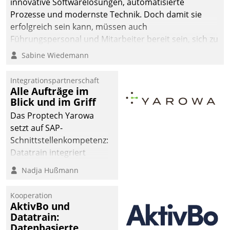
innovative Softwarelösungen, automatisierte
Prozesse und modernste Technik. Doch damit sie
erfolgreich sein kann, müssen auch
Führungspersonal und Mitarbeiter bereit sein, sich zu
verändern und anzupassen, sonst werden sie an ihr
Sabine Wiedemann
scheitern.
Integrationspartnerschaft
Alle Aufträge im
Blick und im Griff
Das Proptech Yarowa
setzt auf SAP-
Schnittstellenkompetenz:
Datatrain integriert
Yarowas Portal zur
Nadja Hußmann
Vergabe und Verwaltung
von Aufträgen der
Kooperation
operativen
AktivBo und
Instandhaltung in die
Datatrain:
Datenbasierte
SAP-Systemlandschaft