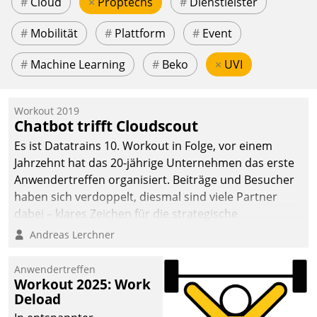
#
Cloud
×
Proptechs
#
Dienstleister
#
Mobilität
#
Plattform
#
Event
#
Machine Learning
#
Beko
×
UVI
Workout 2019
Chatbot trifft Cloudscout
Es ist Datatrains 10. Workout in Folge, vor einem
Jahrzehnt hat das 20-jährige Unternehmen das erste
Anwendertreffen organisiert. Beiträge und Besucher
haben sich verdoppelt, diesmal sind viele Partner
dabei – klares Zeichen für die strategische
Fokussierung auf den Kunden.
Andreas Lerchner
Anwendertreffen
Workout 2025: Work
Deload