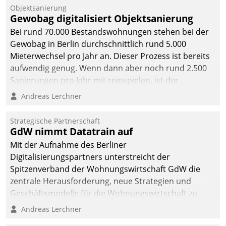
Objektsanierung
Gewobag digitalisiert Objektsanierung
Bei rund 70.000 Bestandswohnungen stehen bei der
Gewobag in Berlin durchschnittlich rund 5.000
Mieterwechsel pro Jahr an. Dieser Prozess ist bereits
aufwendig genug. Wenn dann aber noch rund 2.500
Sanierungen pro Jahr mit reinspielen, ist der
Betreuungs- und Organisationsaufwand immens. Im
Andreas Lerchner
Rahmen ihrer Digitalisierungsstrategie hat das
kommunale Wohnungsbauunternehmen daher
Strategische Partnerschaft
gemeinsam mit der Berliner Datatrain GmbH den
GdW nimmt Datatrain auf
Teilprozess der Objektsanierung digitalisiert.
Mit der Aufnahme des Berliner
Digitalisierungspartners unterstreicht der
Spitzenverband der Wohnungswirtschaft GdW die
zentrale Herausforderung, neue Strategien und
Geschäftsmodelle für die Wohnungswirtschaft zu
entwickeln.
Andreas Lerchner