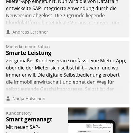
Mieter-App eingeführt. Nun wird die von Datatrain
automatisiert, vollständig
entwickelte SAP-integrierte Anwendung durch die
und auf Wunsch über
Neuversion abgelöst. Die zugrunde liegende
mehrere zuvor
Cloudplattform bietet ideale Voraussetzungen, um
festgelegte
die Funktionalität der App zu erweitern und weitere
Andreas Lerchner
Kommunikationswege bei
innovative Apps, auch von Drittanbietern, in SAP zu
den Empfängern ein.
integrieren.
Mieterkommunikation
Smarte Leistung
Zeitgemäßer Kundenservice umfasst eine Mieter-App,
über die der Mieter sich selbst hilft – wann und wo
immer er will. Die digitale Selbstbedienung erobert
die Immobilienwirtschaft und ebnet den Weg für
selbstlaufende Geschäftsprozesse. Selbst ist der
Kunde und smart der Serviceanbieter.
Nadja Hußmann
Kundenstory
Smart gemanagt
Mit neuen SAP-