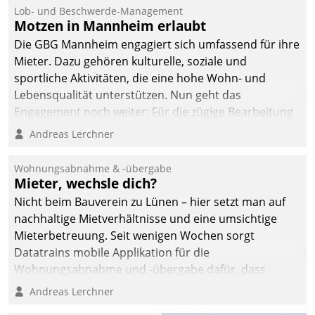
Lob- und Beschwerde-Management
Motzen in Mannheim erlaubt
Die GBG Mannheim engagiert sich umfassend für ihre
Mieter. Dazu gehören kulturelle, soziale und
sportliche Aktivitäten, die eine hohe Wohn- und
Lebensqualität unterstützen. Nun geht das
Engagement noch weiter: Für die zügige Bearbeitung
von Beschwerden – oder Lob – richtet das
Andreas Lerchner
Unternehmen mit Datatrains Applikation fürs Lob-
und Beschwerde-Management einen eigenen Kanal
Wohnungsabnahme & -übergabe
ein.
Mieter, wechsle dich?
Nicht beim Bauverein zu Lünen – hier setzt man auf
nachhaltige Mietverhältnisse und eine umsichtige
Mieterbetreuung. Seit wenigen Wochen sorgt
Datatrains mobile Applikation für die
Wohnungsabnahme und -übergabe dafür, dass
Mieter wohlgeordnet kommen und, so es sein muss,
Andreas Lerchner
gehen können.