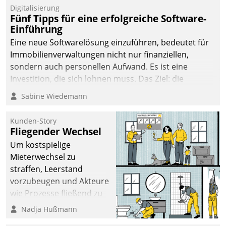
Digitalisierung
Fünf Tipps für eine erfolgreiche Software-
Einführung
Eine neue Softwarelösung einzuführen, bedeutet für
Immobilienverwaltungen nicht nur finanziellen,
sondern auch personellen Aufwand. Es ist eine
Investition, die sich lohnen muss. Das Ziel: die
nachhaltige Optimierung der Geschäftsabläufe. Damit
Sabine Wiedemann
dieses Ziel erreicht wird, sollten einige Grundregeln
befolgt werden.
Kunden-Story
Fliegender Wechsel
Um kostspielige
Mieterwechsel zu
straffen, Leerstand
vorzubeugen und Akteure
wie Prozesse fließend zu
vernetzen, nutzt die
Nadja Hußmann
Berliner Gewobag seit