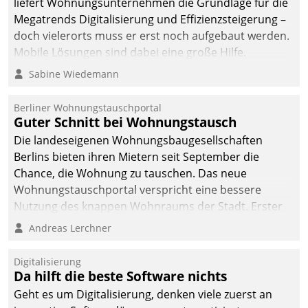
liefert Wohnungsunternehmen die Grundlage für die
Megatrends Digitalisierung und Effizienzsteigerung –
doch vielerorts muss er erst noch aufgebaut werden.
Mobile Lösungen sind dabei eine große Hilfe.
Sabine Wiedemann
Berliner Wohnungstauschportal
Guter Schnitt bei Wohnungstausch
Die landeseigenen Wohnungsbaugesellschaften
Berlins bieten ihren Mietern seit September die
Chance, die Wohnung zu tauschen. Das neue
Wohnungstauschportal verspricht eine bessere
Nutzung des knappen Wohnraums der Stadt. Erster
Anwendungsfall für Datatrains Lösung API-Hub mit
Andreas Lerchner
Schnittstellen zu den ERP-Systemen der
Unternehmen.
Digitalisierung
Da hilft die beste Software nichts
Geht es um Digitalisierung, denken viele zuerst an