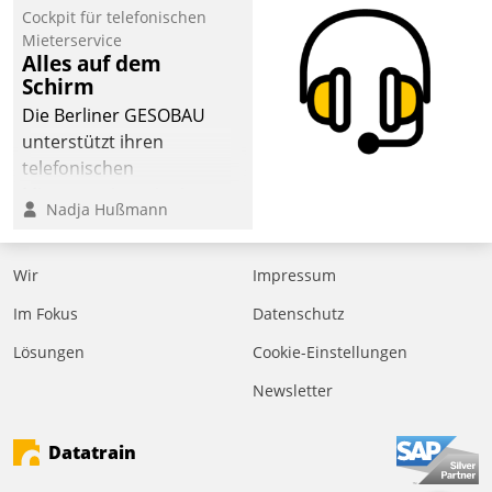
Cockpit für telefonischen
der
Mieterservice
Wohnungswirtschaft“.
Alles auf dem
Bewerben können sich
Schirm
dafür ein Team
Die Berliner GESOBAU
bestehend aus
unterstützt ihren
Wohnungsunternehmen
telefonischen
und PropTech.
Mieterservice mit einem
Nadja Hußmann
digitalen Cockpit, das
situationsbezogen
passende Fragen und
Wir
Impressum
Schlagworte auswirft.
Im Fokus
Datenschutz
Eine intuitive
Dialogführung ermöglicht
Lösungen
Cookie-Einstellungen
dem externen
Newsletter
Serviceteam, Anrufe von
Mietenden zügiger und
Datatrain
effizienter zu bearbeiten.