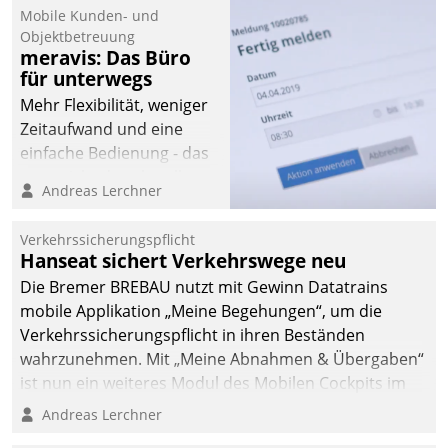
Mobile Kunden- und
Objektbetreuung
meravis: Das Büro
für unterwegs
Mehr Flexibilität, weniger
Zeitaufwand und eine
einfache Bedienung - das
verspricht das aktuelle
Andreas Lerchner
Cockpit für mobile
Mitarbeiter von
Verkehrssicherungspflicht
Datatrain. Die meravis
Hanseat sichert Verkehrswege neu
Wohnungsbau- und
Die Bremer BREBAU nutzt mit Gewinn Datatrains
Immobilien GmbH hat
mobile Applikation „Meine Begehungen“, um die
sich dabei für den Betrieb
Verkehrssicherungspflicht in ihren Beständen
der Lösung über die SAP
wahrzunehmen. Mit „Meine Abnahmen & Übergaben“
Cloud Platform
ist nun ein weiteres Modul des Mobilen Cockpits im
entschieden - als erstes
Einsatz.
Andreas Lerchner
Unternehmen am
Wohnungsmarkt.