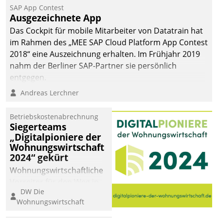
SAP App Contest
Ausgezeichnete App
Das Cockpit für mobile Mitarbeiter von Datatrain hat
im Rahmen des „MEE SAP Cloud Platform App Contest
2018“ eine Auszeichnung erhalten. Im Frühjahr 2019
nahm der Berliner SAP-Partner sie persönlich
entgegen.
Andreas Lerchner
Betriebskostenabrechnung
Siegerteams
„Digitalpioniere der
Wohnungswirtschaft
2024“ gekürt
Wohnungswirtschaftliche
Vorreiter für den Weg in
DW Die
eine digitale Zukunft zu
Wohnungswirtschaft
finden, ist das Ziel des
Awards „Digitalpioniere