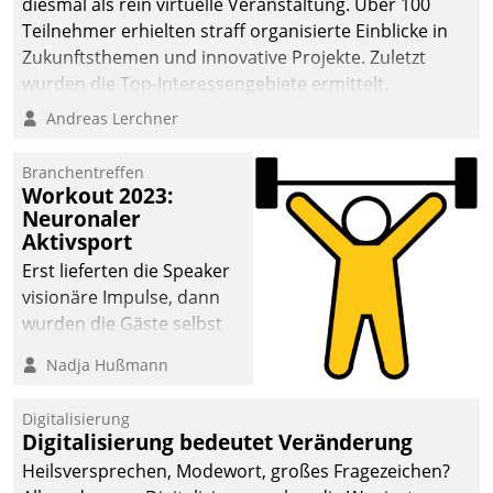
diesmal als rein virtuelle Veranstaltung. Über 100
Teilnehmer erhielten straff organisierte Einblicke in
Zukunftsthemen und innovative Projekte. Zuletzt
wurden die Top-Interessengebiete ermittelt.
Andreas Lerchner
Branchentreffen
Workout 2023:
Neuronaler
Aktivsport
Erst lieferten die Speaker
visionäre Impulse, dann
wurden die Gäste selbst
aktiv und sammelten
Nadja Hußmann
methodisch
Vernetzungsideen fürs
Digitalisierung
Quartier. Dazwischen
Digitalisierung bedeutet Veränderung
zeigte Datatrain, was es
Heilsversprechen, Modewort, großes Fragezeichen?
Neues zu bieten hat.