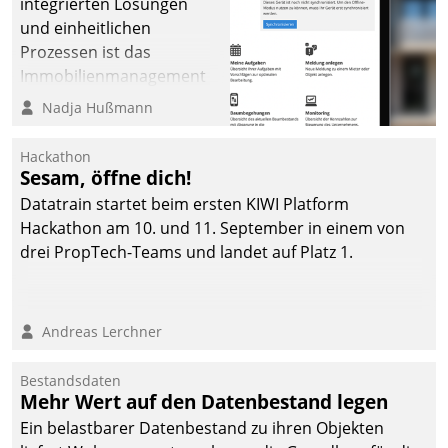
integrierten Lösungen
und einheitlichen
Prozessen ist das
Immobilienmanagement
der Bayerischen
Nadja Hußmann
Versorgungskammer im
Ressort Kapitalanlage für
Hackathon
künftige Aufgaben und
Sesam, öffne dich!
Herausforderungen
Datatrain startet beim ersten KIWI Platform
gerüstet.
Hackathon am 10. und 11. September in einem von
drei PropTech-Teams und landet auf Platz 1.
Andreas Lerchner
Bestandsdaten
Mehr Wert auf den Datenbestand legen
Ein belastbarer Datenbestand zu ihren Objekten