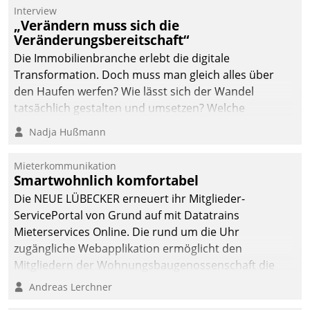
Interview
„Verändern muss sich die
Veränderungsbereitschaft“
Die Immobilienbranche erlebt die digitale
Transformation. Doch muss man gleich alles über
den Haufen werfen? Wie lässt sich der Wandel
tatsächlich gestalten und umsetzen? Welche
Argumente zählen wirklich?
Nadja Hußmann
Mieterkommunikation
Smartwohnlich komfortabel
Die NEUE LÜBECKER erneuert ihr Mitglieder-
ServicePortal von Grund auf mit Datatrains
Mieterservices Online. Die rund um die Uhr
zugängliche Webapplikation ermöglicht den
Mitgliedern der Wohnungs­bau­genossenschaft die
Kontaktaufnahme per Smartphone, Tablet oder PC.
Andreas Lerchner