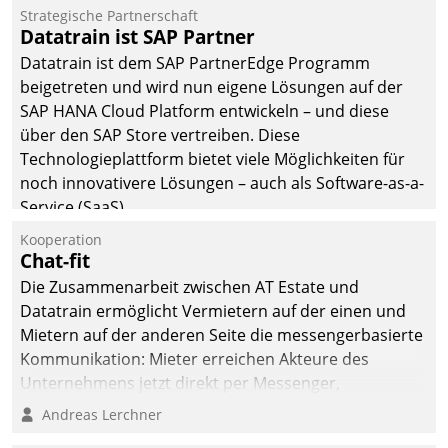
Jahresbeginn eine
Strategische Partnerschaft
Überblick, Einsicht und
Datatrain ist SAP Partner
Eingriff bietende Lösung.
Datatrain ist dem SAP PartnerEdge Programm
Zur Entwicklung setzte
beigetreten und wird nun eigene Lösungen auf der
man auf
SAP HANA Cloud Platform entwickeln – und diese
Cloudtechnologie,
über den SAP Store vertreiben. Diese
bewährte und Startup-
Technologieplattform bietet viele Möglichkeiten für
Partner sowie erstmals
noch innovativere Lösungen – auch als Software-as-a-
agile Projektmethoden.
Service (SaaS).
Kooperation
Chat-fit
Die Zusammenarbeit zwischen AT Estate und
Datatrain ermöglicht Vermietern auf der einen und
Mietern auf der anderen Seite die messengerbasierte
Kommunikation: Mieter erreichen Akteure des
Unternehmens jetzt direkt per Messenger,
Mitarbeiter oder Dienstleister empfangen oder
Andreas Lerchner
versenden die Nachrichten via Cockpit.