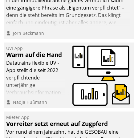
In der Immobilienbranche gibt es vermutlich kaum
eine gängigere Phrase als „Eigentum verpflichtet“ –
denn die steht bereits im Grundgesetz. Das klingt
einfach und eindeutig, ist aber alles andere, wie
Branchenbeschäftigte wissen. Denn mit der
Jörn Beckmann
Verantwortung folgen Verpflichtungen.
UVI-App
Warm auf die Hand
Datatrains flexible UVI-
App stellt die seit 2022
verpflichtende
unterjährige
Verbrauchsinformation
schnell, zuverlässig und
Nadja Hußmann
leicht bekömmlich bereit:
Die monatlichen
Mieter-App
Mitteilungen zum
Vorreiter setzt erneut auf Zugpferd
Heizungs- und
Vor rund einem Jahrzehnt hat die GESOBAU eine
Wasserverbrauch gehen