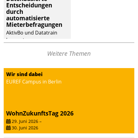
Entscheidungen
deutscher
durch
Wohnungsunternehmen
automatisierte
– und beschleunigt damit
Mieterbefragungen
den Weg vom
AktivBo und Datatrain
Mieteranliegen zum
kooperieren –
Dienstleisterauftrag.
Immobilienunternehmen
Weitere Themen
profitieren: Die nahtlose
Integration der Lösungen
von AktivBo und
Wir sind dabei
Datatrain ermöglicht
EUREF Campus in Berlin
automatisiert ausgelöste,
zielgerichtete
Mieterbefragungen – eine
starke Grundlage für
WohnZukunftsTag 2026
intelligente,
datengestützte
29. Juni 2026
–
30. Juni 2026
Entscheidungen.