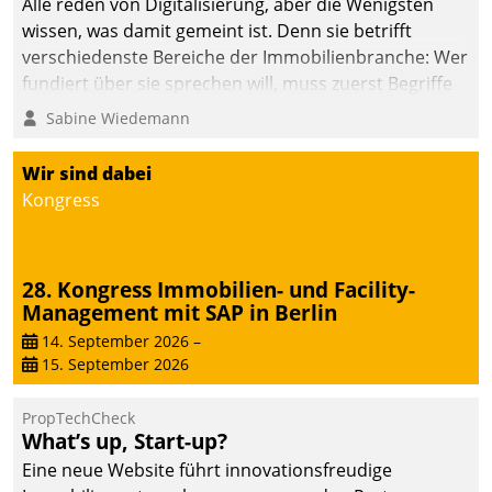
Alle reden von Digitalisierung, aber die Wenigsten
wissen, was damit gemeint ist. Denn sie betrifft
verschiedenste Bereiche der Immobilienbranche: Wer
fundiert über sie sprechen will, muss zuerst Begriffe
klären. Ein Aspekt ist die betriebliche Optimierung:
Sabine Wiedemann
Moderne Softwarelösungen ermöglichen große
Einsparungen durch optimierte und automatisierte
Wir sind dabei
Prozesse. Doch man darf nicht zu viel erwarten: Allein
Kongress
mit der Einführung einer neuen Software ist es nicht
getan. Die Digitalisierung erfordert von Unternehmen
die Bereitschaft, sich zu überprüfen, zu hinterfragen
28. Kongress Immobilien- und Facility-
und zu verändern.
Management mit SAP in Berlin
14. September 2026
–
15. September 2026
PropTechCheck
What’s up, Start-up?
Eine neue Website führt innovationsfreudige