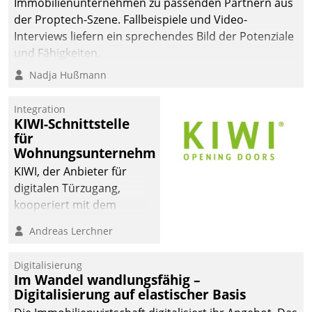
Immobilienunternehmen zu passenden Partnern aus
der Proptech-Szene. Fallbeispiele und Video-
Interviews liefern ein sprechendes Bild der Potenziale
und Fähigkeiten.
Nadja Hußmann
Integration
KIWI-Schnittstelle
für
Wohnungsunternehmen
KIWI, der Anbieter für
digitalen Türzugang,
kooperiert mit dem
Beratungs- und
Andreas Lerchner
Softwareentwicklungshaus
Datatrain.
Digitalisierung
Im Wandel wandlungsfähig –
Digitalisierung auf elastischer Basis