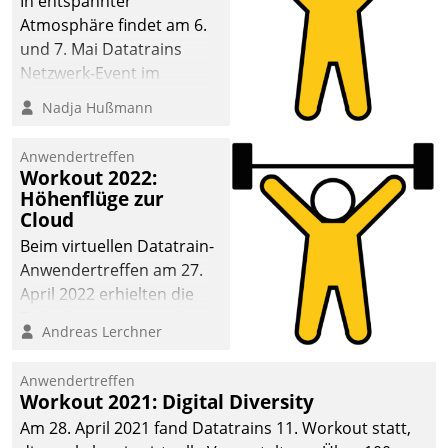
In entspannter
Atmosphäre findet am 6.
und 7. Mai Datatrains
Netzwerk-Event im
Kunden- und Partnerkreis
Nadja Hußmann
statt. Zentrale Frage: Wie
lassen sich
Anwendertreffen
Mammutprojekte
Workout 2022:
meistern und Workloads
Höhenflüge zur
Cloud
wuppen – bei zunehmend
anspruchsvollen
Beim virtuellen Datatrain-
Aufgaben und
Anwendertreffen am 27.
abnehmendem
April 2022 erhielten die
Nachwuchs?
Teilnehmerinnen und
Andreas Lerchner
Teilnehmer kurzweilige
Einblicke in innovative
Anwendertreffen
Cloud-Strategien und -
Workout 2021: Digital Diversity
Lösungen mit hohem
Am 28. April 2021 fand Datatrains 11. Workout statt,
Zukunftspotenzial.