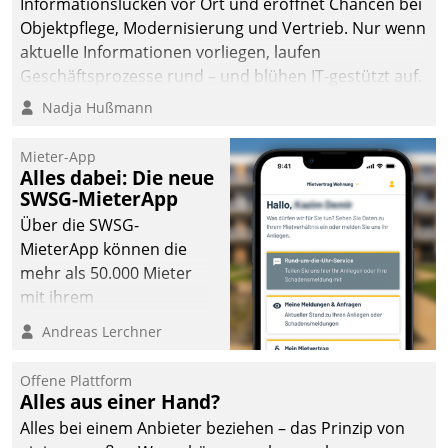
Informationslücken vor Ort und eröffnet Chancen bei
Objektpflege, Modernisierung und Vertrieb. Nur wenn
aktuelle Informationen vorliegen, laufen
Geschäftsprozesse rund – und blühen IT-gestützt auf.
Nadja Hußmann
Mieter-App
Alles dabei: Die neue
SWSG-MieterApp
Über die SWSG-
MieterApp können die
mehr als 50.000 Mieter
mit ihrem
Wohnungsunternehmen
Andreas Lerchner
kommunizieren, auf dem
Laufenden bleiben, Daten
Offene Plattform
einsehen und ändern
Alles aus einer Hand?
oder
Alles bei einem Anbieter beziehen – das Prinzip von
Schadensmeldungen