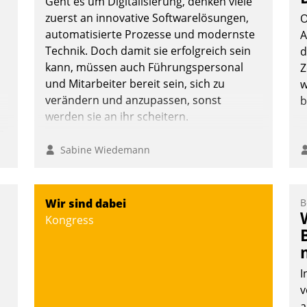
Geht es um Digitalisierung, denken viele
zuerst an innovative Softwarelösungen,
O
automatisierte Prozesse und modernste
A
Technik. Doch damit sie erfolgreich sein
d
kann, müssen auch Führungspersonal
Z
und Mitarbeiter bereit sein, sich zu
w
verändern und anzupassen, sonst
b
werden sie an ihr scheitern.
n
Sabine Wiedemann
Wir sind dabei
B
Kongress
I
v
a