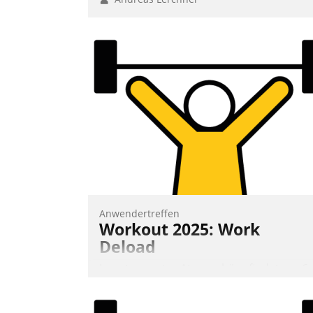
Anwendertreffen
Workout 2025: Work
Deload
In entspannter Atmosphäre findet am 6.
und 7. Mai Datatrains Netzwerk-Event im
Kunden- und Partnerkreis statt. Zentrale