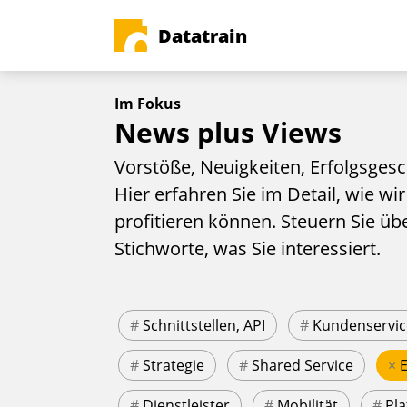
Datatrain
Im Fokus
News plus Views
Vorstöße, Neuigkeiten, Erfolgsgesc
Hier erfahren Sie im Detail, wie wir
profitieren können. Steuern Sie üb
Stichworte, was Sie interessiert.
#
Schnittstellen, API
#
Kundenservic
#
Strategie
#
Shared Service
×
#
Dienstleister
#
Mobilität
#
Pla