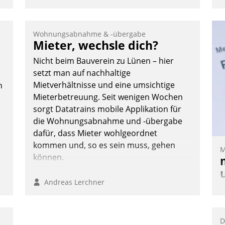
Wohnungsabnahme & -übergabe
Mieter, wechsle dich?
Nicht beim Bauverein zu Lünen – hier
setzt man auf nachhaltige
Mietverhältnisse und eine umsichtige
n
Mieterbetreuung. Seit wenigen Wochen
sorgt Datatrains mobile Applikation für
die Wohnungsabnahme und -übergabe
dafür, dass Mieter wohlgeordnet
kommen und, so es sein muss, gehen
M
können.
n
Andreas Lerchner
M
u
v
D
M