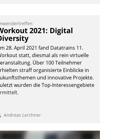
ehr als 50.000 Mieter mit ihrem
ohnungsunternehmen kommunizieren,
uf dem Laufenden bleiben, Daten
nwendertreffen
Workout 2021: Digital
insehen und ändern oder
Diversity
chadensmeldungen abgeben – rund um
ie Uhr.
m 28. April 2021 fand Datatrains 11.
orkout statt, diesmal als rein virtuelle
eranstaltung. Über 100 Teilnehmer
Andreas Lerchner
rhielten straff organisierte Einblicke in
ukunftsthemen und innovative Projekte.
uletzt wurden die Top-Interessengebiete
rmittelt.
Andreas Lerchner