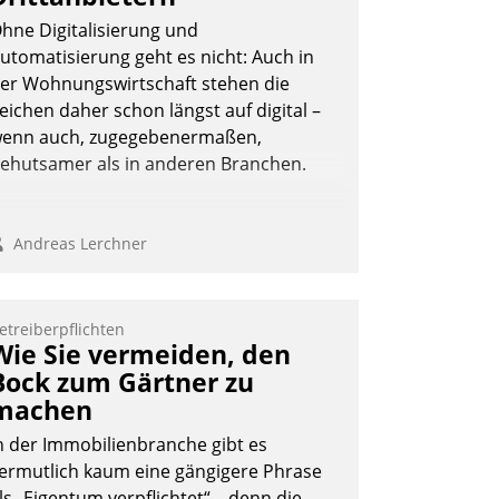
hne Digitalisierung und
utomatisierung geht es nicht: Auch in
er Wohnungswirtschaft stehen die
Nadja Hußmann
eichen daher schon längst auf digital –
enn auch, zugegebenermaßen,
ehutsamer als in anderen Branchen.
Andreas Lerchner
etreiberpflichten
Wie Sie vermeiden, den
Bock zum Gärtner zu
machen
n der Immobilienbranche gibt es
ermutlich kaum eine gängigere Phrase
ls „Eigentum verpflichtet“ – denn die