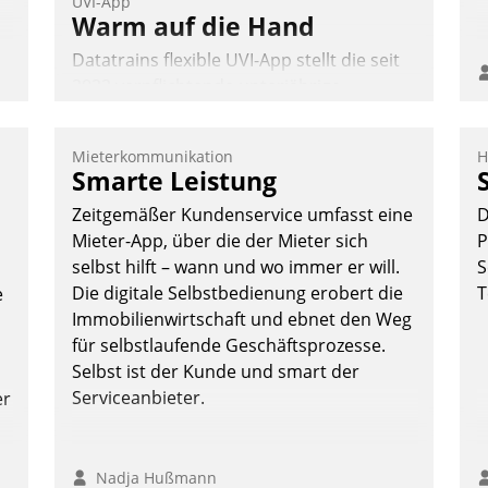
UVI-App
Warm auf die Hand
Datatrains flexible UVI-App stellt die seit
2022 verpflichtende unterjährige
Verbrauchsinformation schnell,
zuverlässig und leicht bekömmlich bereit:
Mieterkommunikation
H
Die monatlichen Mitteilungen zum
Smarte Leistung
Heizungs- und Wasserverbrauch gehen
Zeitgemäßer Kundenservice umfasst eine
D
automatisiert, vollständig und auf
Mieter-App, über die der Mieter sich
P
Wunsch über mehrere zuvor festgelegte
selbst hilft – wann und wo immer er will.
S
Kommunikationswege bei den
Die digitale Selbstbedienung erobert die
T
e
Empfängern ein.
Immobilienwirtschaft und ebnet den Weg
Nadja Hußmann
für selbstlaufende Geschäftsprozesse.
Selbst ist der Kunde und smart der
Serviceanbieter.
er
Nadja Hußmann