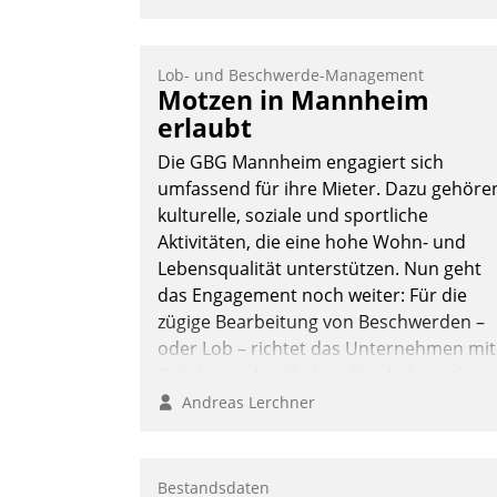
Lob- und Beschwerde-Management
Motzen in Mannheim
erlaubt
Die GBG Mannheim engagiert sich
umfassend für ihre Mieter. Dazu gehöre
kulturelle, soziale und sportliche
Aktivitäten, die eine hohe Wohn- und
Lebensqualität unterstützen. Nun geht
das Engagement noch weiter: Für die
zügige Bearbeitung von Beschwerden –
oder Lob – richtet das Unternehmen mit
Datatrains Applikation fürs Lob- und
Beschwerde-Management einen eigene
Andreas Lerchner
Kanal ein.
Bestandsdaten