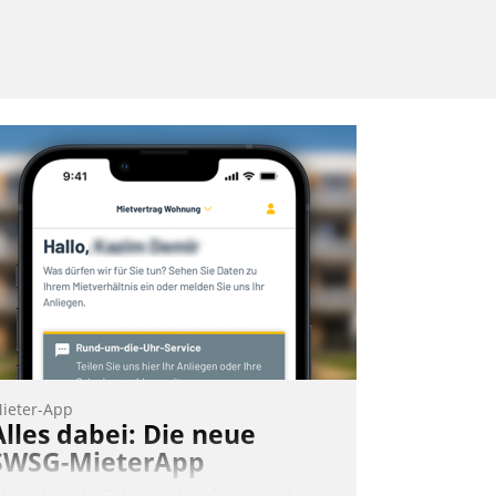
ieter-App
Alles dabei: Die neue
SWSG-MieterApp
ber die SWSG-MieterApp können die