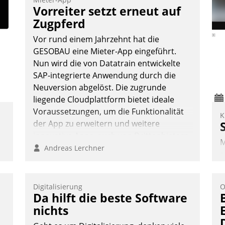
Teilnehmer kurzweilige Einblicke in
Vorreiter setzt erneut auf
innovative Cloud-Strategien und -
Zugpferd
Lösungen mit hohem Zukunftspotenzial.
Vor rund einem Jahrzehnt hat die
GESOBAU eine Mieter-App eingeführt.
Nun wird die von Datatrain entwickelte
SAP-integrierte Anwendung durch die
Andreas Lerchner
Neuversion abgelöst. Die zugrunde
liegende Cloudplattform bietet ideale
Voraussetzungen, um die Funktionalität
K
der App zu erweitern und weitere
innovative Apps, auch von Drittanbietern,
M
in SAP zu integrieren.
Andreas Lerchner
e
I
V
Digitalisierung
O
K
Da hilft die beste Software
H
nichts