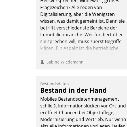
Heilsversprechen, Modewort, großes
Fragezeichen? Alle reden von
Digitalisierung, aber die Wenigsten
wissen, was damit gemeint ist. Denn sie
Nadja Hußmann
betrifft verschiedenste Bereiche der
Immobilienbranche: Wer fundiert über
sie sprechen will, muss zuerst Begriffe
klären. Ein Aspekt ist die betriebliche
Optimierung: Moderne Softwarelösunge
ermöglichen große Einsparungen durch
Sabine Wiedemann
optimierte und automatisierte Prozesse.
Doch man darf nicht zu viel erwarten:
Allein mit der Einführung einer neuen
Bestandsdaten
Bestand in der Hand
Software ist es nicht getan. Die
Digitalisierung erfordert von
Mobiles Bestandsdatenmanagement
Unternehmen die Bereitschaft, sich zu
schließt Informationslücken vor Ort und
überprüfen, zu hinterfragen und zu
eröffnet Chancen bei Objektpflege,
verändern.
Modernisierung und Vertrieb. Nur wenn
aktuelle Informationen vorliegen, laufen