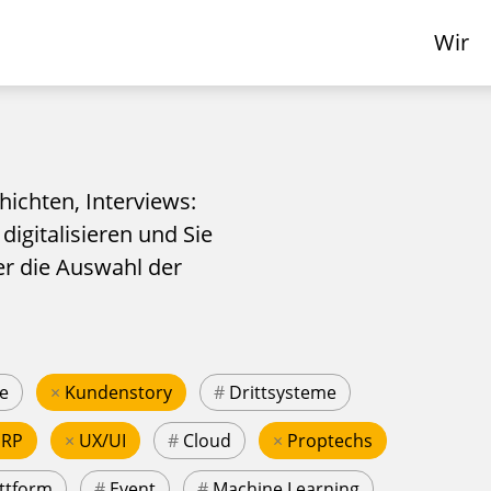
Wir
hichten, Interviews:
 digitalisieren und Sie
er die Auswahl der
e
×
Kundenstory
#
Drittsysteme
ERP
×
UX/UI
#
Cloud
×
Proptechs
ttform
#
Event
#
Machine Learning