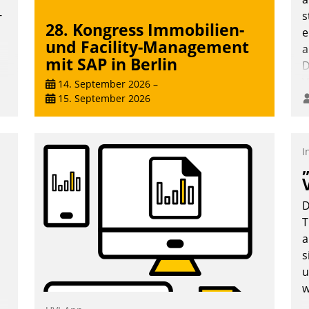
-
s
28. Kongress Immobilien-
e
und Facility-Management
a
mit SAP in Berlin
D
V
14. September 2026
–
15. September 2026
I
D
T
a
n
s
u
w