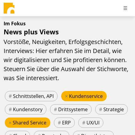
Im Fokus
News plus Views
Vorstöße, Neuigkeiten, Erfolgsgeschichten,
Interviews: Hier erfahren Sie im Detail, wie
wir digitalisieren und Sie profitieren können.
Steuern Sie über die Auswahl der Stichworte,
was Sie interessiert.
#
Schnittstellen, API
×
Kundenservice
#
Kundenstory
#
Drittsysteme
#
Strategie
×
Shared Service
#
ERP
#
UX/UI