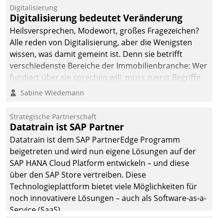
Jahresbeginn eine
Digitalisierung
Überblick, Einsicht und
Digitalisierung bedeutet Veränderung
Eingriff bietende Lösung.
Heilsversprechen, Modewort, großes Fragezeichen?
Zur Entwicklung setzte
Alle reden von Digitalisierung, aber die Wenigsten
man auf
wissen, was damit gemeint ist. Denn sie betrifft
Cloudtechnologie,
verschiedenste Bereiche der Immobilienbranche: Wer
bewährte und Startup-
fundiert über sie sprechen will, muss zuerst Begriffe
Partner sowie erstmals
klären. Ein Aspekt ist die betriebliche Optimierung:
Sabine Wiedemann
agile Projektmethoden.
Moderne Softwarelösungen ermöglichen große
Einsparungen durch optimierte und automatisierte
Strategische Partnerschaft
Prozesse. Doch man darf nicht zu viel erwarten: Allein
Datatrain ist SAP Partner
mit der Einführung einer neuen Software ist es nicht
Datatrain ist dem SAP PartnerEdge Programm
getan. Die Digitalisierung erfordert von Unternehmen
beigetreten und wird nun eigene Lösungen auf der
die Bereitschaft, sich zu überprüfen, zu hinterfragen
SAP HANA Cloud Platform entwickeln – und diese
und zu verändern.
über den SAP Store vertreiben. Diese
Technologieplattform bietet viele Möglichkeiten für
noch innovativere Lösungen – auch als Software-as-a-
Service (SaaS).