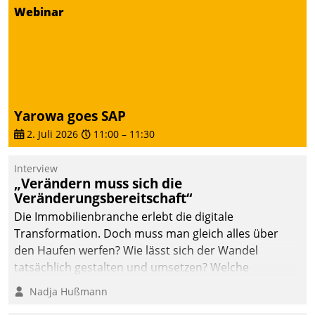
Webinar
deutscher
Wohnungsunternehmen
– und beschleunigt damit
den Weg vom
Mieteranliegen zum
Dienstleisterauftrag.
Yarowa goes SAP
2. Juli 2026
11:00
–
11:30
Interview
„Verändern muss sich die
Veränderungsbereitschaft“
Die Immobilienbranche erlebt die digitale
Transformation. Doch muss man gleich alles über
den Haufen werfen? Wie lässt sich der Wandel
tatsächlich gestalten und umsetzen? Welche
Argumente zählen wirklich?
Nadja Hußmann