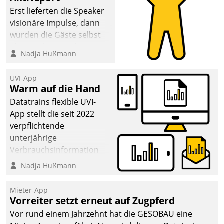
Erst lieferten die Speaker
visionäre Impulse, dann
wurden die Gäste selbst
aktiv und sammelten
Nadja Hußmann
methodisch
Vernetzungsideen fürs
UVI-App
Quartier. Dazwischen
Warm auf die Hand
zeigte Datatrain, was es
Datatrains flexible UVI-
Neues zu bieten hat.
App stellt die seit 2022
verpflichtende
unterjährige
Verbrauchsinformation
schnell, zuverlässig und
Nadja Hußmann
leicht bekömmlich bereit:
Die monatlichen
Mieter-App
Mitteilungen zum
Vorreiter setzt erneut auf Zugpferd
Heizungs- und
Vor rund einem Jahrzehnt hat die GESOBAU eine
Wasserverbrauch gehen