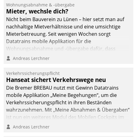
Ressort Kapitalanlage für
Wohnungsabnahme & -übergabe
künftige Aufgaben und
Mieter, wechsle dich?
Herausforderungen
Nicht beim Bauverein zu Lünen – hier setzt man auf
gerüstet.
nachhaltige Mietverhältnisse und eine umsichtige
Mieterbetreuung. Seit wenigen Wochen sorgt
Datatrains mobile Applikation für die
Wohnungsabnahme und -übergabe dafür, dass
Mieter wohlgeordnet kommen und, so es sein muss,
Andreas Lerchner
gehen können.
Verkehrssicherungspflicht
Hanseat sichert Verkehrswege neu
Die Bremer BREBAU nutzt mit Gewinn Datatrains
mobile Applikation „Meine Begehungen“, um die
Verkehrssicherungspflicht in ihren Beständen
wahrzunehmen. Mit „Meine Abnahmen & Übergaben“
ist nun ein weiteres Modul des Mobilen Cockpits im
Einsatz.
Andreas Lerchner