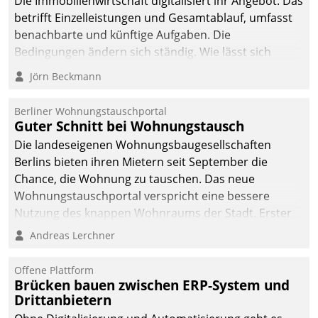
Die Immobilienwirtschaft digitalisiert ihr Angebot. Das
betrifft Einzelleistungen und Gesamtablauf, umfasst
benachbarte und künftige Aufgaben. Die
Bedingungen ändern sich ständig. Wie lässt sich
technisch die Kontrolle wahren und zugleich Freiraum
Jörn Beckmann
fürs Wachsen öffnen?
Berliner Wohnungstauschportal
Guter Schnitt bei Wohnungstausch
Die landeseigenen Wohnungsbaugesellschaften
Berlins bieten ihren Mietern seit September die
Chance, die Wohnung zu tauschen. Das neue
Wohnungstauschportal verspricht eine bessere
Nutzung des knappen Wohnraums der Stadt. Erster
Anwendungsfall für Datatrains Lösung API-Hub mit
Andreas Lerchner
Schnittstellen zu den ERP-Systemen der
Unternehmen.
Offene Plattform
Brücken bauen zwischen ERP-System und
Drittanbietern