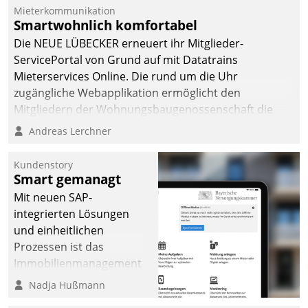
Mieterkommunikation
Smartwohnlich komfortabel
Die NEUE LÜBECKER erneuert ihr Mitglieder-
ServicePortal von Grund auf mit Datatrains
Mieterservices Online. Die rund um die Uhr
zugängliche Webapplikation ermöglicht den
Mitgliedern der Wohnungs­bau­genossenschaft die
Kontaktaufnahme per Smartphone, Tablet oder PC.
Andreas Lerchner
Kundenstory
Smart gemanagt
Mit neuen SAP-
integrierten Lösungen
und einheitlichen
Prozessen ist das
Immobilienmanagement
der Bayerischen
Nadja Hußmann
Versorgungskammer im