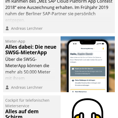
im Rahmen des „MEE SAP Cloud Platform App Contest
2018“ eine Auszeichnung erhalten. Im Frühjahr 2019
nahm der Berliner SAP-Partner sie persönlich
entgegen.
Andreas Lerchner
Mieter-App
Alles dabei: Die neue
SWSG-MieterApp
Über die SWSG-
MieterApp können die
mehr als 50.000 Mieter
mit ihrem
Wohnungsunternehmen
Andreas Lerchner
kommunizieren, auf dem
Laufenden bleiben, Daten
Cockpit für telefonischen
einsehen und ändern
Mieterservice
oder
Alles auf dem
Schirm
Schadensmeldungen