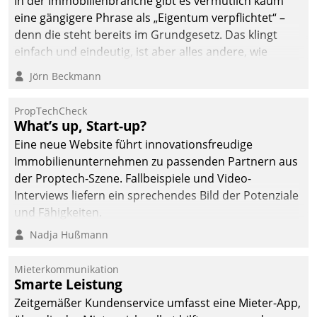
In der Immobilienbranche gibt es vermutlich kaum
eine gängigere Phrase als „Eigentum verpflichtet“ –
denn die steht bereits im Grundgesetz. Das klingt
einfach und eindeutig, ist aber alles andere, wie
Branchenbeschäftigte wissen. Denn mit der
Jörn Beckmann
Verantwortung folgen Verpflichtungen.
PropTechCheck
What’s up, Start-up?
Eine neue Website führt innovationsfreudige
Immobilienunternehmen zu passenden Partnern aus
der Proptech-Szene. Fallbeispiele und Video-
Interviews liefern ein sprechendes Bild der Potenziale
und Fähigkeiten.
Nadja Hußmann
Mieterkommunikation
Smarte Leistung
Zeitgemäßer Kundenservice umfasst eine Mieter-App,