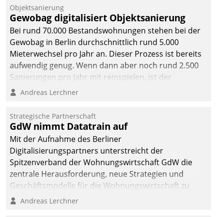
Objektsanierung
Gewobag digitalisiert Objektsanierung
Bei rund 70.000 Bestandswohnungen stehen bei der
Gewobag in Berlin durchschnittlich rund 5.000
Mieterwechsel pro Jahr an. Dieser Prozess ist bereits
aufwendig genug. Wenn dann aber noch rund 2.500
Sanierungen pro Jahr mit reinspielen, ist der
Betreuungs- und Organisationsaufwand immens. Im
Andreas Lerchner
Rahmen ihrer Digitalisierungsstrategie hat das
kommunale Wohnungsbauunternehmen daher
Strategische Partnerschaft
gemeinsam mit der Berliner Datatrain GmbH den
GdW nimmt Datatrain auf
Teilprozess der Objektsanierung digitalisiert.
Mit der Aufnahme des Berliner
Digitalisierungspartners unterstreicht der
Spitzenverband der Wohnungswirtschaft GdW die
zentrale Herausforderung, neue Strategien und
Geschäftsmodelle für die Wohnungswirtschaft zu
entwickeln.
Andreas Lerchner