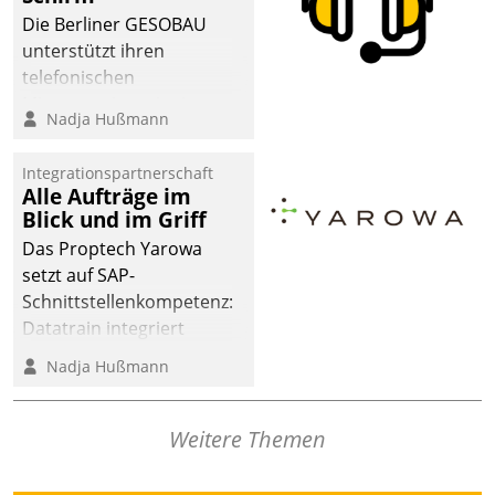
abgeben – rund um die
Die Berliner GESOBAU
Uhr.
unterstützt ihren
telefonischen
Mieterservice mit einem
Nadja Hußmann
digitalen Cockpit, das
situationsbezogen
Integrationspartnerschaft
passende Fragen und
Alle Aufträge im
Schlagworte auswirft.
Blick und im Griff
Eine intuitive
Das Proptech Yarowa
Dialogführung ermöglicht
setzt auf SAP-
dem externen
Schnittstellenkompetenz:
Serviceteam, Anrufe von
Datatrain integriert
Mietenden zügiger und
Yarowas Portal zur
Nadja Hußmann
effizienter zu bearbeiten.
Vergabe und Verwaltung
von Aufträgen der
operativen
Weitere Themen
Instandhaltung in die
SAP-Systemlandschaft