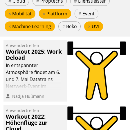
#
Cloud
#
Proptechs
#
Dienstleister
×
Mobilität
×
Plattform
#
Event
×
Machine Learning
#
Beko
×
UVI
Anwendertreffen
Workout 2025: Work
Deload
In entspannter
Atmosphäre findet am 6.
und 7. Mai Datatrains
Netzwerk-Event im
Kunden- und Partnerkreis
Nadja Hußmann
statt. Zentrale Frage: Wie
lassen sich
Anwendertreffen
Mammutprojekte
Workout 2022:
meistern und Workloads
Höhenflüge zur
Cloud
wuppen – bei zunehmend