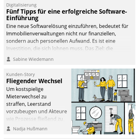
Digitalisierung
Fünf Tipps für eine erfolgreiche Software-
Einführung
Eine neue Softwarelösung einzuführen, bedeutet für
Immobilienverwaltungen nicht nur finanziellen,
sondern auch personellen Aufwand. Es ist eine
Investition, die sich lohnen muss. Das Ziel: die
nachhaltige Optimierung der Geschäftsabläufe. Damit
Sabine Wiedemann
dieses Ziel erreicht wird, sollten einige Grundregeln
befolgt werden.
Kunden-Story
Fliegender Wechsel
Um kostspielige
Mieterwechsel zu
straffen, Leerstand
vorzubeugen und Akteure
wie Prozesse fließend zu
vernetzen, nutzt die
Nadja Hußmann
Berliner Gewobag seit