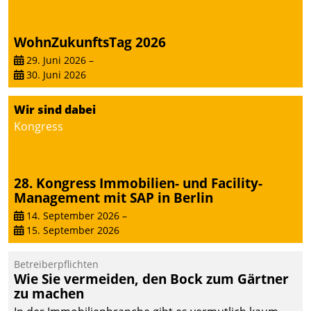
von AktivBo und
Datatrain ermöglicht
automatisiert ausgelöste,
WohnZukunftsTag 2026
zielgerichtete
29. Juni 2026
–
Mieterbefragungen – eine
30. Juni 2026
starke Grundlage für
intelligente,
Wir sind dabei
datengestützte
Kongress
Entscheidungen.
28. Kongress Immobilien- und Facility-
Management mit SAP in Berlin
14. September 2026
–
15. September 2026
Betreiberpflichten
Wie Sie vermeiden, den Bock zum Gärtner
zu machen