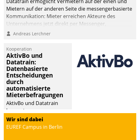
Datatrain ermöglicht Vermietern auf der einen und
Mietern auf der anderen Seite die messengerbasierte
Kommunikation: Mieter erreichen Akteure des
Unternehmens jetzt direkt per Messenger,
Mitarbeiter oder Dienstleister empfangen oder
Andreas Lerchner
versenden die Nachrichten via Cockpit.
Kooperation
AktivBo und
Datatrain:
Datenbasierte
Entscheidungen
durch
automatisierte
Mieterbefragungen
AktivBo und Datatrain
kooperieren –
Immobilienunternehmen
Wir sind dabei
profitieren: Die nahtlose
EUREF Campus in Berlin
Integration der Lösungen