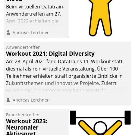
anspruchsvollen
Beim virtuellen Datatrain-
Aufgaben und
Anwendertreffen am 27.
abnehmendem
April 2022 erhielten die
Nachwuchs?
Teilnehmerinnen und
Andreas Lerchner
Teilnehmer kurzweilige
Einblicke in innovative
Anwendertreffen
Cloud-Strategien und -
Workout 2021: Digital Diversity
Lösungen mit hohem
Am 28. April 2021 fand Datatrains 11. Workout statt,
Zukunftspotenzial.
diesmal als rein virtuelle Veranstaltung. Über 100
Teilnehmer erhielten straff organisierte Einblicke in
Zukunftsthemen und innovative Projekte. Zuletzt
wurden die Top-Interessengebiete ermittelt.
Andreas Lerchner
Branchentreffen
Workout 2023:
Neuronaler
Aktivsport