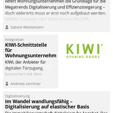
liefert Wohnungsunternehmen die Grundlage für die
Megatrends Digitalisierung und Effizienzsteigerung –
doch vielerorts muss er erst noch aufgebaut werden.
Mobile Lösungen sind dabei eine große Hilfe.
Sabine Wiedemann
Integration
KIWI-Schnittstelle
für
Wohnungsunternehmen
KIWI, der Anbieter für
digitalen Türzugang,
kooperiert mit dem
Beratungs- und
Andreas Lerchner
Softwareentwicklungshaus
Datatrain.
Digitalisierung
Im Wandel wandlungsfähig –
Digitalisierung auf elastischer Basis