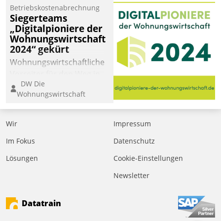
Betriebskostenabrechnung
Siegerteams
„Digitalpioniere der
Wohnungswirtschaft
2024“ gekürt
Wohnungswirtschaftliche
Vorreiter für den Weg in
DW Die
eine digitale Zukunft zu
Wohnungswirtschaft
finden, ist das Ziel des
Awards „Digitalpioniere
der
Wir
Impressum
Wohnungswirtschaft“.
Im Fokus
Datenschutz
Bewerben können sich
dafür ein Team
Lösungen
Cookie-Einstellungen
bestehend aus
Newsletter
Wohnungsunternehmen
und PropTech.
Datatrain