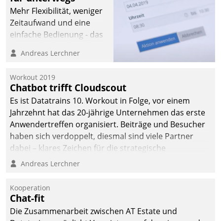
Mehr Flexibilität, weniger
Zeitaufwand und eine
einfache Bedienung - das
verspricht das aktuelle
Andreas Lerchner
Cockpit für mobile
Mitarbeiter von
Workout 2019
Datatrain. Die meravis
Chatbot trifft Cloudscout
Wohnungsbau- und
Es ist Datatrains 10. Workout in Folge, vor einem
Immobilien GmbH hat
Jahrzehnt hat das 20-jährige Unternehmen das erste
sich dabei für den Betrieb
Anwendertreffen organisiert. Beiträge und Besucher
der Lösung über die SAP
haben sich verdoppelt, diesmal sind viele Partner
Cloud Platform
dabei – klares Zeichen für die strategische
entschieden - als erstes
Fokussierung auf den Kunden.
Andreas Lerchner
Unternehmen am
Wohnungsmarkt.
Kooperation
Chat-fit
Die Zusammenarbeit zwischen AT Estate und