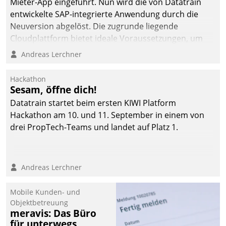
Mieter-App eingeführt. Nun wird die von Datatrain
automatisiert, vollständig
entwickelte SAP-integrierte Anwendung durch die
und auf Wunsch über
Neuversion abgelöst. Die zugrunde liegende
mehrere zuvor
Cloudplattform bietet ideale Voraussetzungen, um
festgelegte
die Funktionalität der App zu erweitern und weitere
Andreas Lerchner
Kommunikationswege bei
innovative Apps, auch von Drittanbietern, in SAP zu
den Empfängern ein.
integrieren.
Hackathon
Sesam, öffne dich!
Datatrain startet beim ersten KIWI Platform
Hackathon am 10. und 11. September in einem von
drei PropTech-Teams und landet auf Platz 1.
Andreas Lerchner
Mobile Kunden- und
Objektbetreuung
meravis: Das Büro
für unterwegs