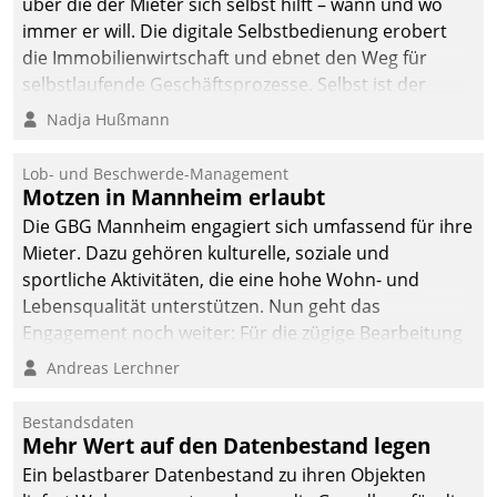
über die der Mieter sich selbst hilft – wann und wo
immer er will. Die digitale Selbstbedienung erobert
die Immobilienwirtschaft und ebnet den Weg für
selbstlaufende Geschäftsprozesse. Selbst ist der
Kunde und smart der Serviceanbieter.
Nadja Hußmann
Lob- und Beschwerde-Management
Motzen in Mannheim erlaubt
Die GBG Mannheim engagiert sich umfassend für ihre
Mieter. Dazu gehören kulturelle, soziale und
sportliche Aktivitäten, die eine hohe Wohn- und
Lebensqualität unterstützen. Nun geht das
Engagement noch weiter: Für die zügige Bearbeitung
von Beschwerden – oder Lob – richtet das
Andreas Lerchner
Unternehmen mit Datatrains Applikation fürs Lob-
und Beschwerde-Management einen eigenen Kanal
Bestandsdaten
ein.
Mehr Wert auf den Datenbestand legen
Ein belastbarer Datenbestand zu ihren Objekten