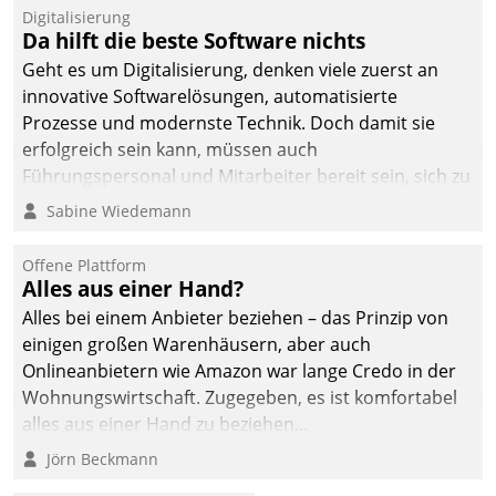
Digitalisierung
Da hilft die beste Software nichts
Geht es um Digitalisierung, denken viele zuerst an
innovative Softwarelösungen, automatisierte
Prozesse und modernste Technik. Doch damit sie
erfolgreich sein kann, müssen auch
Führungspersonal und Mitarbeiter bereit sein, sich zu
verändern und anzupassen, sonst werden sie an ihr
Sabine Wiedemann
scheitern.
Offene Plattform
Alles aus einer Hand?
Alles bei einem Anbieter beziehen – das Prinzip von
einigen großen Warenhäusern, aber auch
Onlineanbietern wie Amazon war lange Credo in der
Wohnungswirtschaft. Zugegeben, es ist komfortabel
alles aus einer Hand zu beziehen...
Jörn Beckmann