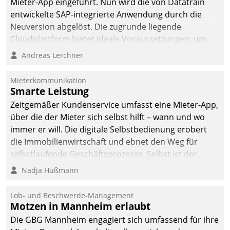
Mieter-App eingeführt. Nun wird die von Datatrain
entwickelte SAP-integrierte Anwendung durch die
Neuversion abgelöst. Die zugrunde liegende
Cloudplattform bietet ideale Voraussetzungen, um
die Funktionalität der App zu erweitern und weitere
Andreas Lerchner
innovative Apps, auch von Drittanbietern, in SAP zu
integrieren.
Mieterkommunikation
Smarte Leistung
Zeitgemäßer Kundenservice umfasst eine Mieter-App,
über die der Mieter sich selbst hilft – wann und wo
immer er will. Die digitale Selbstbedienung erobert
die Immobilienwirtschaft und ebnet den Weg für
selbstlaufende Geschäftsprozesse. Selbst ist der
Kunde und smart der Serviceanbieter.
Nadja Hußmann
Lob- und Beschwerde-Management
Motzen in Mannheim erlaubt
Die GBG Mannheim engagiert sich umfassend für ihre