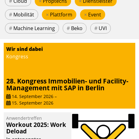
#
Cloud
×
Proptechs
×
Dienstleister
#
Mobilität
×
Plattform
×
Event
#
Machine Learning
#
Beko
#
UVI
Wir sind dabei
Kongress
28. Kongress Immobilien- und Facility-
Management mit SAP in Berlin
14. September 2026
–
15. September 2026
Anwendertreffen
Workout 2025: Work
Deload