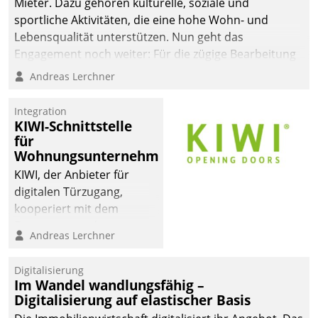
Mieter. Dazu gehören kulturelle, soziale und
sportliche Aktivitäten, die eine hohe Wohn- und
Lebensqualität unterstützen. Nun geht das
Engagement noch weiter: Für die zügige Bearbeitung
von Beschwerden – oder Lob – richtet das
Andreas Lerchner
Unternehmen mit Datatrains Applikation fürs Lob-
und Beschwerde-Management einen eigenen Kanal
Integration
ein.
KIWI-Schnittstelle
für
Wohnungsunternehmen
KIWI, der Anbieter für
digitalen Türzugang,
kooperiert mit dem
Beratungs- und
Andreas Lerchner
Softwareentwicklungshaus
Datatrain.
Digitalisierung
Im Wandel wandlungsfähig –
Digitalisierung auf elastischer Basis