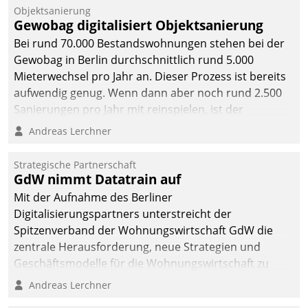
Unternehmen.
Objektsanierung
Gewobag digitalisiert Objektsanierung
Bei rund 70.000 Bestandswohnungen stehen bei der
Gewobag in Berlin durchschnittlich rund 5.000
Mieterwechsel pro Jahr an. Dieser Prozess ist bereits
aufwendig genug. Wenn dann aber noch rund 2.500
Sanierungen pro Jahr mit reinspielen, ist der
Betreuungs- und Organisationsaufwand immens. Im
Andreas Lerchner
Rahmen ihrer Digitalisierungsstrategie hat das
kommunale Wohnungsbauunternehmen daher
Strategische Partnerschaft
gemeinsam mit der Berliner Datatrain GmbH den
GdW nimmt Datatrain auf
Teilprozess der Objektsanierung digitalisiert.
Mit der Aufnahme des Berliner
Digitalisierungspartners unterstreicht der
Spitzenverband der Wohnungswirtschaft GdW die
zentrale Herausforderung, neue Strategien und
Geschäftsmodelle für die Wohnungswirtschaft zu
entwickeln.
Andreas Lerchner