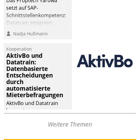
Das Proptech Yarowa
setzt auf SAP-
Schnittstellenkompetenz:
Datatrain integriert
Yarowas Portal zur
Nadja Hußmann
Vergabe und Verwaltung
von Aufträgen der
Kooperation
operativen
AktivBo und
Instandhaltung in die
Datatrain:
Datenbasierte
SAP-Systemlandschaft
Entscheidungen
deutscher
durch
Wohnungsunternehmen
automatisierte
– und beschleunigt damit
Mieterbefragungen
den Weg vom
AktivBo und Datatrain
Mieteranliegen zum
kooperieren –
Dienstleisterauftrag.
Immobilienunternehmen
Weitere Themen
profitieren: Die nahtlose
Integration der Lösungen