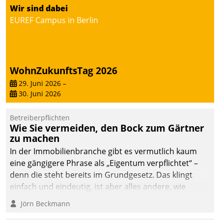
von AktivBo und
Wir sind dabei
Datatrain ermöglicht
EUREF Campus in Berlin
automatisiert ausgelöste,
zielgerichtete
Mieterbefragungen – eine
starke Grundlage für
WohnZukunftsTag 2026
intelligente,
datengestützte
29. Juni 2026
–
30. Juni 2026
Entscheidungen.
Betreiberpflichten
Wie Sie vermeiden, den Bock zum Gärtner
zu machen
In der Immobilienbranche gibt es vermutlich kaum
eine gängigere Phrase als „Eigentum verpflichtet“ –
denn die steht bereits im Grundgesetz. Das klingt
einfach und eindeutig, ist aber alles andere, wie
Branchenbeschäftigte wissen. Denn mit der
Jörn Beckmann
Verantwortung folgen Verpflichtungen.