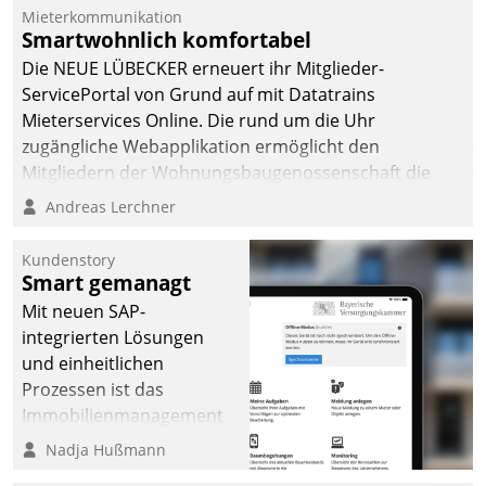
Mieterkommunikation
Smartwohnlich komfortabel
Die NEUE LÜBECKER erneuert ihr Mitglieder-
ServicePortal von Grund auf mit Datatrains
Mieterservices Online. Die rund um die Uhr
zugängliche Webapplikation ermöglicht den
Mitgliedern der Wohnungs­bau­genossenschaft die
Kontaktaufnahme per Smartphone, Tablet oder PC.
Andreas Lerchner
Kundenstory
Smart gemanagt
Mit neuen SAP-
integrierten Lösungen
und einheitlichen
Prozessen ist das
Immobilienmanagement
der Bayerischen
Nadja Hußmann
Versorgungskammer im