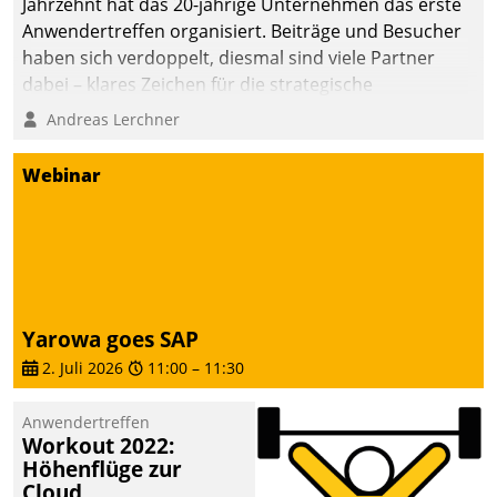
Jahrzehnt hat das 20-jährige Unternehmen das erste
Anwendertreffen organisiert. Beiträge und Besucher
haben sich verdoppelt, diesmal sind viele Partner
dabei – klares Zeichen für die strategische
Fokussierung auf den Kunden.
Andreas Lerchner
Webinar
Yarowa goes SAP
2. Juli 2026
11:00
–
11:30
Anwendertreffen
Workout 2022:
Höhenflüge zur
Cloud