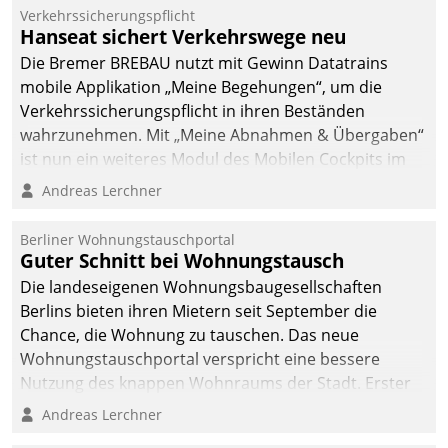
Verkehrssicherungspflicht
Hanseat sichert Verkehrswege neu
Die Bremer BREBAU nutzt mit Gewinn Datatrains
mobile Applikation „Meine Begehungen“, um die
Verkehrssicherungspflicht in ihren Beständen
wahrzunehmen. Mit „Meine Abnahmen & Übergaben“
ist nun ein weiteres Modul des Mobilen Cockpits im
Einsatz.
Andreas Lerchner
Berliner Wohnungstauschportal
Guter Schnitt bei Wohnungstausch
Die landeseigenen Wohnungsbaugesellschaften
Berlins bieten ihren Mietern seit September die
Chance, die Wohnung zu tauschen. Das neue
Wohnungstauschportal verspricht eine bessere
Nutzung des knappen Wohnraums der Stadt. Erster
Anwendungsfall für Datatrains Lösung API-Hub mit
Andreas Lerchner
Schnittstellen zu den ERP-Systemen der