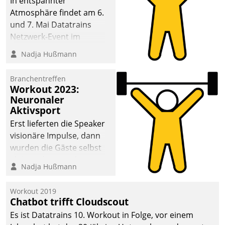
In entspannter
Atmosphäre findet am 6.
und 7. Mai Datatrains
Netzwerk-Event im
Kunden- und Partnerkreis
Nadja Hußmann
statt. Zentrale Frage: Wie
lassen sich
Branchentreffen
Mammutprojekte
Workout 2023:
meistern und Workloads
Neuronaler
Aktivsport
wuppen – bei zunehmend
anspruchsvollen
Erst lieferten die Speaker
Aufgaben und
visionäre Impulse, dann
abnehmendem
wurden die Gäste selbst
Nachwuchs?
aktiv und sammelten
Nadja Hußmann
methodisch
Vernetzungsideen fürs
Workout 2019
Quartier. Dazwischen
Chatbot trifft Cloudscout
zeigte Datatrain, was es
Es ist Datatrains 10. Workout in Folge, vor einem
Neues zu bieten hat.