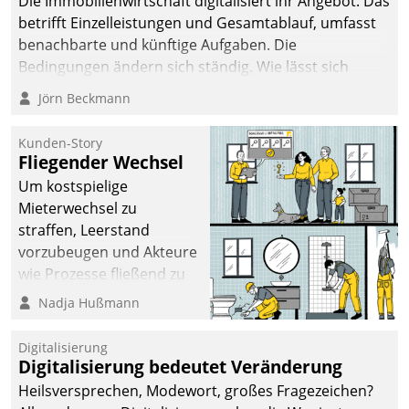
Die Immobilienwirtschaft digitalisiert ihr Angebot. Das
betrifft Einzelleistungen und Gesamtablauf, umfasst
benachbarte und künftige Aufgaben. Die
Bedingungen ändern sich ständig. Wie lässt sich
technisch die Kontrolle wahren und zugleich Freiraum
Jörn Beckmann
fürs Wachsen öffnen?
Kunden-Story
Fliegender Wechsel
Um kostspielige
Mieterwechsel zu
straffen, Leerstand
vorzubeugen und Akteure
wie Prozesse fließend zu
vernetzen, nutzt die
Nadja Hußmann
Berliner Gewobag seit
Jahresbeginn eine
Digitalisierung
Überblick, Einsicht und
Digitalisierung bedeutet Veränderung
Eingriff bietende Lösung.
Heilsversprechen, Modewort, großes Fragezeichen?
Zur Entwicklung setzte