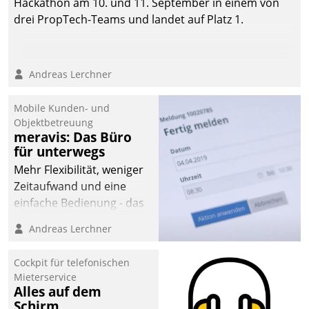
Hackathon am 10. und 11. September in einem von
drei PropTech-Teams und landet auf Platz 1.
Andreas Lerchner
Mobile Kunden- und
Objektbetreuung
meravis: Das Büro
für unterwegs
Mehr Flexibilität, weniger
Zeitaufwand und eine
einfache Bedienung - das
verspricht das aktuelle
Andreas Lerchner
Cockpit für mobile
Mitarbeiter von
Cockpit für telefonischen
Datatrain. Die meravis
Mieterservice
Wohnungsbau- und
Alles auf dem
Immobilien GmbH hat
Schirm