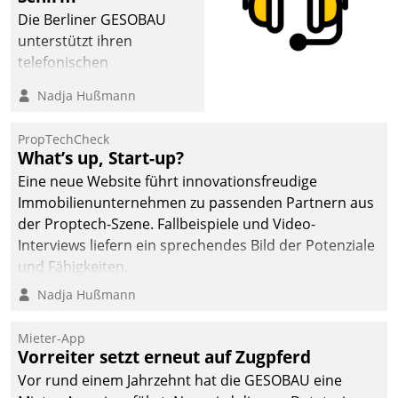
sich dabei für den Betrieb
Die Berliner GESOBAU
der Lösung über die SAP
unterstützt ihren
Cloud Platform
telefonischen
entschieden - als erstes
Mieterservice mit einem
Nadja Hußmann
Unternehmen am
digitalen Cockpit, das
Wohnungsmarkt.
situationsbezogen
PropTechCheck
passende Fragen und
What’s up, Start-up?
Schlagworte auswirft.
Eine neue Website führt innovationsfreudige
Eine intuitive
Immobilienunternehmen zu passenden Partnern aus
Dialogführung ermöglicht
der Proptech-Szene. Fallbeispiele und Video-
dem externen
Interviews liefern ein sprechendes Bild der Potenziale
Serviceteam, Anrufe von
und Fähigkeiten.
Mietenden zügiger und
Nadja Hußmann
effizienter zu bearbeiten.
Mieter-App
Vorreiter setzt erneut auf Zugpferd
Vor rund einem Jahrzehnt hat die GESOBAU eine