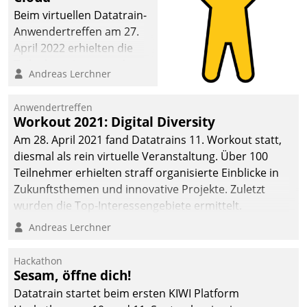
Beim virtuellen Datatrain-
Anwendertreffen am 27.
April 2022 erhielten die
Teilnehmerinnen und
Andreas Lerchner
Teilnehmer kurzweilige
Einblicke in innovative
Anwendertreffen
Cloud-Strategien und -
Workout 2021: Digital Diversity
Lösungen mit hohem
Am 28. April 2021 fand Datatrains 11. Workout statt,
Zukunftspotenzial.
diesmal als rein virtuelle Veranstaltung. Über 100
Teilnehmer erhielten straff organisierte Einblicke in
Zukunftsthemen und innovative Projekte. Zuletzt
wurden die Top-Interessengebiete ermittelt.
Andreas Lerchner
Hackathon
Sesam, öffne dich!
Datatrain startet beim ersten KIWI Platform