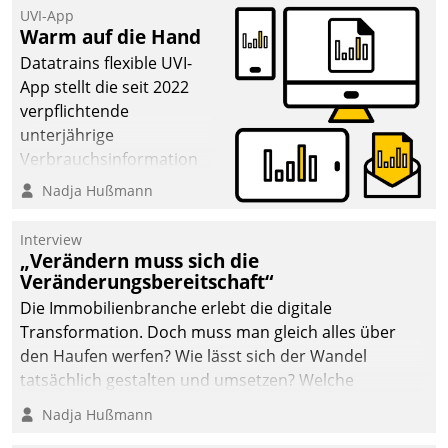
UVI-App
Warm auf die Hand
Datatrains flexible UVI-
App stellt die seit 2022
verpflichtende
unterjährige
Verbrauchsinformation
schnell, zuverlässig und
Nadja Hußmann
leicht bekömmlich bereit:
Die monatlichen
Interview
Mitteilungen zum
„Verändern muss sich die
Veränderungsbereitschaft“
Heizungs- und
Wasserverbrauch gehen
Die Immobilienbranche erlebt die digitale
automatisiert, vollständig
Transformation. Doch muss man gleich alles über
und auf Wunsch über
den Haufen werfen? Wie lässt sich der Wandel
mehrere zuvor
tatsächlich gestalten und umsetzen? Welche
festgelegte
Argumente zählen wirklich?
Nadja Hußmann
Kommunikationswege bei
den Empfängern ein.