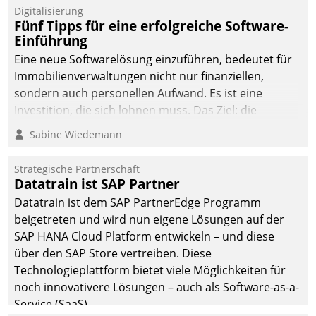
Digitalisierung
Fünf Tipps für eine erfolgreiche Software-
Einführung
Eine neue Softwarelösung einzuführen, bedeutet für
Immobilienverwaltungen nicht nur finanziellen,
sondern auch personellen Aufwand. Es ist eine
Investition, die sich lohnen muss. Das Ziel: die
nachhaltige Optimierung der Geschäftsabläufe. Damit
Sabine Wiedemann
dieses Ziel erreicht wird, sollten einige Grundregeln
befolgt werden.
Strategische Partnerschaft
Datatrain ist SAP Partner
Datatrain ist dem SAP PartnerEdge Programm
beigetreten und wird nun eigene Lösungen auf der
SAP HANA Cloud Platform entwickeln – und diese
über den SAP Store vertreiben. Diese
Technologieplattform bietet viele Möglichkeiten für
noch innovativere Lösungen – auch als Software-as-a-
Service (SaaS).