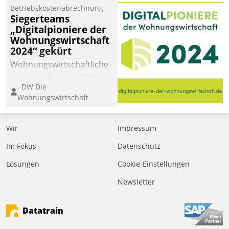
Betriebskostenabrechnung
Siegerteams
„Digitalpioniere der
Wohnungswirtschaft
2024“ gekürt
Wohnungswirtschaftliche
Vorreiter für den Weg in
DW Die
eine digitale Zukunft zu
Wohnungswirtschaft
finden, ist das Ziel des
Awards „Digitalpioniere
der
Wir
Impressum
Wohnungswirtschaft“.
Im Fokus
Datenschutz
Bewerben können sich
dafür ein Team
Lösungen
Cookie-Einstellungen
bestehend aus
Newsletter
Wohnungsunternehmen
und PropTech.
Datatrain