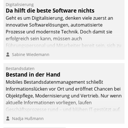
Digitalisierung
Da hilft die beste Software nichts
Geht es um Digitalisierung, denken viele zuerst an
innovative Softwarelösungen, automatisierte
Prozesse und modernste Technik. Doch damit sie
erfolgreich sein kann, müssen auch
Führungspersonal und Mitarbeiter bereit sein, sich zu
verändern und anzupassen, sonst werden sie an ihr
Sabine Wiedemann
scheitern.
Bestandsdaten
Bestand in der Hand
Mobiles Bestandsdatenmanagement schließt
Informationslücken vor Ort und eröffnet Chancen bei
Objektpflege, Modernisierung und Vertrieb. Nur wenn
aktuelle Informationen vorliegen, laufen
Geschäftsprozesse rund – und blühen IT-gestützt auf.
Nadja Hußmann