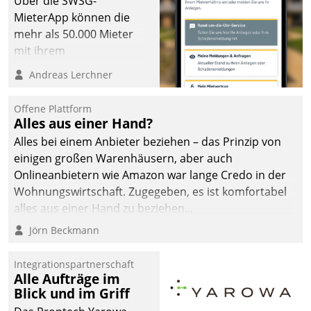
Über die SWSG-
MieterApp können die
mehr als 50.000 Mieter
mit ihrem
Wohnungsunternehmen
Andreas Lerchner
kommunizieren, auf dem
Laufenden bleiben, Daten
Offene Plattform
einsehen und ändern
Alles aus einer Hand?
oder
Alles bei einem Anbieter beziehen – das Prinzip von
Schadensmeldungen
einigen großen Warenhäusern, aber auch
abgeben – rund um die
Onlineanbietern wie Amazon war lange Credo in der
Uhr.
Wohnungswirtschaft. Zugegeben, es ist komfortabel
alles aus einer Hand zu beziehen...
Jörn Beckmann
Integrationspartnerschaft
Alle Aufträge im
Blick und im Griff