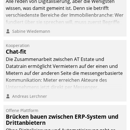
Alle reden von Digitalisierung, aber die Wenigsten
man auf
wissen, was damit gemeint ist. Denn sie betrifft
Cloudtechnologie,
verschiedenste Bereiche der Immobilienbranche: Wer
bewährte und Startup-
fundiert über sie sprechen will, muss zuerst Begriffe
Partner sowie erstmals
klären. Ein Aspekt ist die betriebliche Optimierung:
Sabine Wiedemann
agile Projektmethoden.
Moderne Softwarelösungen ermöglichen große
Einsparungen durch optimierte und automatisierte
Kooperation
Prozesse. Doch man darf nicht zu viel erwarten: Allein
Chat-fit
mit der Einführung einer neuen Software ist es nicht
Die Zusammenarbeit zwischen AT Estate und
getan. Die Digitalisierung erfordert von Unternehmen
Datatrain ermöglicht Vermietern auf der einen und
die Bereitschaft, sich zu überprüfen, zu hinterfragen
Mietern auf der anderen Seite die messengerbasierte
und zu verändern.
Kommunikation: Mieter erreichen Akteure des
Unternehmens jetzt direkt per Messenger,
Mitarbeiter oder Dienstleister empfangen oder
Andreas Lerchner
versenden die Nachrichten via Cockpit.
Offene Plattform
Brücken bauen zwischen ERP-System und
Drittanbietern