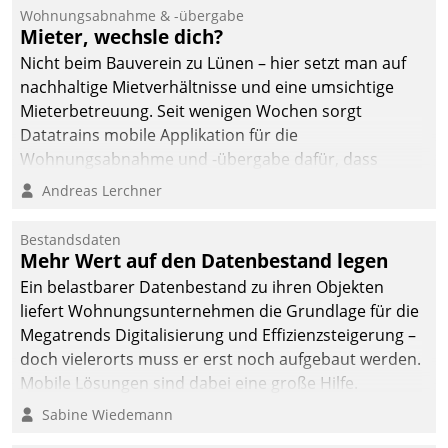
Ressort Kapitalanlage für
Wohnungsabnahme & -übergabe
künftige Aufgaben und
Mieter, wechsle dich?
Herausforderungen
Nicht beim Bauverein zu Lünen – hier setzt man auf
gerüstet.
nachhaltige Mietverhältnisse und eine umsichtige
Mieterbetreuung. Seit wenigen Wochen sorgt
Datatrains mobile Applikation für die
Wohnungsabnahme und -übergabe dafür, dass
Mieter wohlgeordnet kommen und, so es sein muss,
Andreas Lerchner
gehen können.
Bestandsdaten
Mehr Wert auf den Datenbestand legen
Ein belastbarer Datenbestand zu ihren Objekten
liefert Wohnungsunternehmen die Grundlage für die
Megatrends Digitalisierung und Effizienzsteigerung –
doch vielerorts muss er erst noch aufgebaut werden.
Mobile Lösungen sind dabei eine große Hilfe.
Sabine Wiedemann