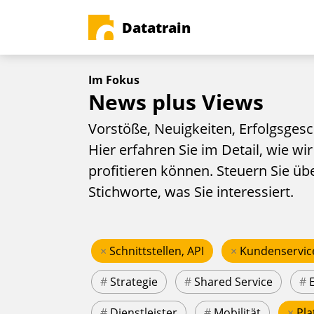
Datatrain
Im Fokus
News plus Views
Vorstöße, Neuigkeiten, Erfolgsgesc
Hier erfahren Sie im Detail, wie wir
profitieren können. Steuern Sie üb
Stichworte, was Sie interessiert.
×
Schnittstellen, API
×
Kundenservic
#
Strategie
#
Shared Service
#
#
Dienstleister
#
Mobilität
×
Pla