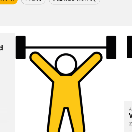
d
A
B