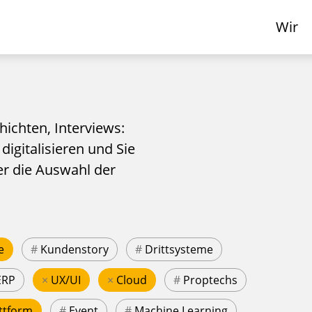
Wir
hichten, Interviews:
 digitalisieren und Sie
er die Auswahl der
e
#
Kundenstory
#
Drittsysteme
ERP
×
UX/UI
×
Cloud
#
Proptechs
ttform
#
Event
#
Machine Learning