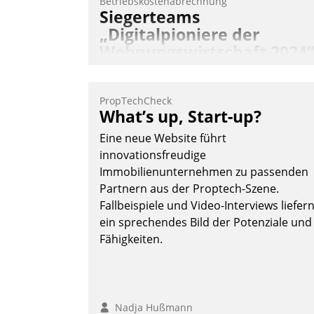
Betriebskostenabrechnung
Siegerteams
„Digitalpioniere der
Wohnungswirtschaft 2024“
gekürt
Wohnungswirtschaftliche Vorreiter für
PropTechCheck
den Weg in eine digitale Zukunft zu
What’s up, Start-up?
finden, ist das Ziel des Awards
Eine neue Website führt
„Digitalpioniere der
innovationsfreudige
Wohnungswirtschaft“. Bewerben könne
Immobilienunternehmen zu passenden
sich dafür ein Team bestehend aus
Partnern aus der Proptech-Szene.
Wohnungsunternehmen und PropTech.
Fallbeispiele und Video-Interviews liefer
DW Die Wohnungswirtschaft
ein sprechendes Bild der Potenziale und
Fähigkeiten.
Nadja Hußmann