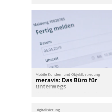
Mobile Kunden- und Objektbetreuung
meravis: Das Büro für
unterwegs
Mehr Flexibilität, weniger Zeitaufwand
und eine einfache Bedienung - das
verspricht das aktuelle Cockpit für mobil
Digitalisierung
Mitarbeiter von Datatrain. Die meravis