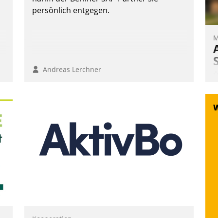
persönlich entgegen.
M
Andreas Lerchner
Ü
m
W
a
e
S
d