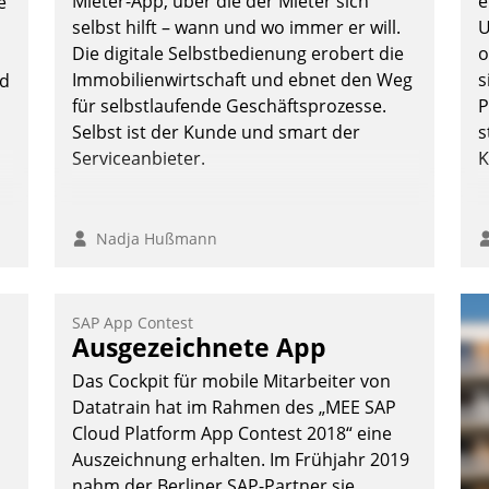
Mieter-App, über die der Mieter sich
e
e
Wunsch über mehrere zuvor festgelegte
selbst hilft – wann und wo immer er will.
U
Kommunikationswege bei den
Die digitale Selbstbedienung erobert die
o
Empfängern ein.
Immobilienwirtschaft und ebnet den Weg
s
nd
Nadja Hußmann
für selbstlaufende Geschäftsprozesse.
P
Selbst ist der Kunde und smart der
s
Serviceanbieter.
K
Nadja Hußmann
SAP App Contest
Ausgezeichnete App
Das Cockpit für mobile Mitarbeiter von
Datatrain hat im Rahmen des „MEE SAP
Cloud Platform App Contest 2018“ eine
Auszeichnung erhalten. Im Frühjahr 2019
nahm der Berliner SAP-Partner sie