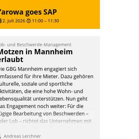
Yarowa goes SAP
2. Juli 2026
11:00
–
11:30
ob- und Beschwerde-Management
Motzen in Mannheim
erlaubt
ie GBG Mannheim engagiert sich
mfassend für ihre Mieter. Dazu gehören
ulturelle, soziale und sportliche
ktivitäten, die eine hohe Wohn- und
ebensqualität unterstützen. Nun geht
as Engagement noch weiter: Für die
ügige Bearbeitung von Beschwerden –
der Lob – richtet das Unternehmen mit
atatrains Applikation fürs Lob- und
eschwerde-Management einen eigenen
Andreas Lerchner