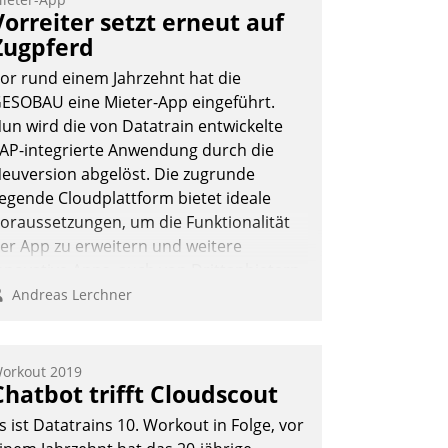
Vorreiter setzt erneut auf
Zugpferd
or rund einem Jahrzehnt hat die
ESOBAU eine Mieter-App eingeführt.
un wird die von Datatrain entwickelte
AP-integrierte Anwendung durch die
euversion abgelöst. Die zugrunde
iegende Cloudplattform bietet ideale
oraussetzungen, um die Funktionalität
er App zu erweitern und weitere
nnovative Apps, auch von Drittanbietern,
n SAP zu integrieren.
Andreas Lerchner
orkout 2019
Chatbot trifft Cloudscout
s ist Datatrains 10. Workout in Folge, vor