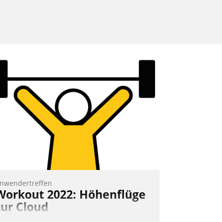
nwendertreffen
Workout 2022: Höhenflüge
zur Cloud
eim virtuellen Datatrain-