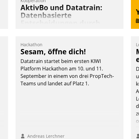
Kooperation
AktivBo und Datatrain:
Datenbasierte
Entscheidungen durch
automatisierte
Mieterbefragungen
Hackathon
L
AktivBo und Datatrain kooperieren –
Sesam, öffne dich!
Immobilienunternehmen profitieren: Die
Datatrain startet beim ersten KIWI
nahtlose Integration der Lösungen von
Platform Hackathon am 10. und 11.
D
n
AktivBo und Datatrain ermöglicht
September in einem von drei PropTech-
u
automatisiert ausgelöste, zielgerichtete
Teams und landet auf Platz 1.
k
Mieterbefragungen – eine starke
n
A
Grundlage für intelligente, datengestützte
L
Entscheidungen.
d
z
o
D
B
Andreas Lerchner