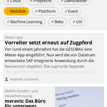
#
Cloud
#
Proptechs
#
Dienstleister
×
Mobilität
#
Plattform
#
Event
#
Machine Learning
#
Beko
#
UVI
Mieter-App
Vorreiter setzt erneut auf Zugpferd
Vor rund einem Jahrzehnt hat die GESOBAU eine
Mieter-App eingeführt. Nun wird die von Datatrain
entwickelte SAP-integrierte Anwendung durch die
Neuversion abgelöst. Die zugrunde liegende
Cloudplattform bietet ideale Voraussetzungen, um
die Funktionalität der App zu erweitern und weitere
Andreas Lerchner
innovative Apps, auch von Drittanbietern, in SAP zu
integrieren.
Mobile Kunden- und
Objektbetreuung
meravis: Das Büro
für unterwegs