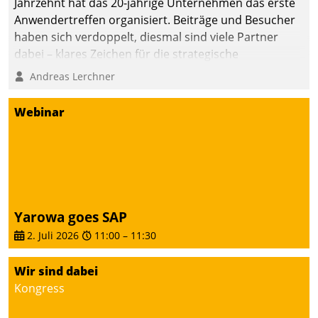
Jahrzehnt hat das 20-jährige Unternehmen das erste
Anwendertreffen organisiert. Beiträge und Besucher
haben sich verdoppelt, diesmal sind viele Partner
dabei – klares Zeichen für die strategische
Fokussierung auf den Kunden.
Andreas Lerchner
Webinar
Yarowa goes SAP
2. Juli 2026
11:00
–
11:30
Wir sind dabei
Kongress