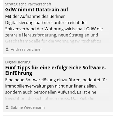
Strategische Partnerschaft
GdW nimmt Datatrain auf
Mit der Aufnahme des Berliner
Digitalisierungspartners unterstreicht der
Spitzenverband der Wohnungswirtschaft GdW die
zentrale Herausforderung, neue Strategien und
Geschäftsmodelle für die Wohnungswirtschaft zu
entwickeln.
Andreas Lerchner
Digitalisierung
Fünf Tipps für eine erfolgreiche Software-
Einführung
Eine neue Softwarelösung einzuführen, bedeutet für
Immobilienverwaltungen nicht nur finanziellen,
sondern auch personellen Aufwand. Es ist eine
Investition, die sich lohnen muss. Das Ziel: die
nachhaltige Optimierung der Geschäftsabläufe. Damit
Sabine Wiedemann
dieses Ziel erreicht wird, sollten einige Grundregeln