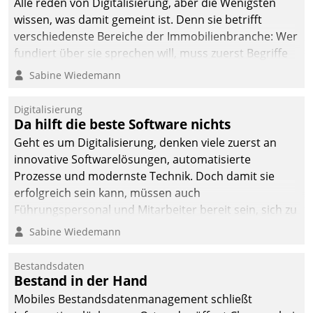
Alle reden von Digitalisierung, aber die Wenigsten
man auf
wissen, was damit gemeint ist. Denn sie betrifft
Cloudtechnologie,
verschiedenste Bereiche der Immobilienbranche: Wer
bewährte und Startup-
fundiert über sie sprechen will, muss zuerst Begriffe
Partner sowie erstmals
klären. Ein Aspekt ist die betriebliche Optimierung:
Sabine Wiedemann
agile Projektmethoden.
Moderne Softwarelösungen ermöglichen große
Einsparungen durch optimierte und automatisierte
Digitalisierung
Prozesse. Doch man darf nicht zu viel erwarten: Allein
Da hilft die beste Software nichts
mit der Einführung einer neuen Software ist es nicht
Geht es um Digitalisierung, denken viele zuerst an
getan. Die Digitalisierung erfordert von Unternehmen
innovative Softwarelösungen, automatisierte
die Bereitschaft, sich zu überprüfen, zu hinterfragen
Prozesse und modernste Technik. Doch damit sie
und zu verändern.
erfolgreich sein kann, müssen auch
Führungspersonal und Mitarbeiter bereit sein, sich zu
verändern und anzupassen, sonst werden sie an ihr
Sabine Wiedemann
scheitern.
Bestandsdaten
Bestand in der Hand
Mobiles Bestandsdatenmanagement schließt