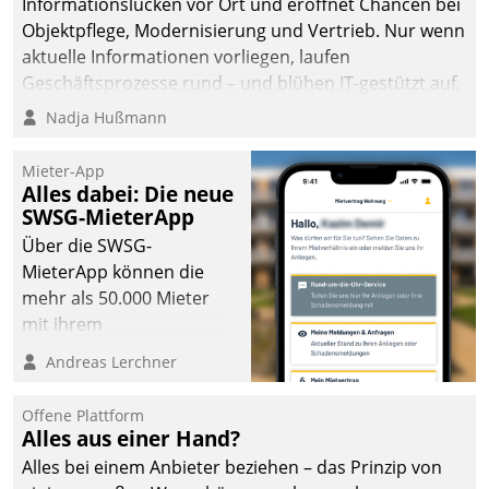
Informationslücken vor Ort und eröffnet Chancen bei
Objektpflege, Modernisierung und Vertrieb. Nur wenn
aktuelle Informationen vorliegen, laufen
Geschäftsprozesse rund – und blühen IT-gestützt auf.
Nadja Hußmann
Mieter-App
Alles dabei: Die neue
SWSG-MieterApp
Über die SWSG-
MieterApp können die
mehr als 50.000 Mieter
mit ihrem
Wohnungsunternehmen
Andreas Lerchner
kommunizieren, auf dem
Laufenden bleiben, Daten
Offene Plattform
einsehen und ändern
Alles aus einer Hand?
oder
Alles bei einem Anbieter beziehen – das Prinzip von
Schadensmeldungen