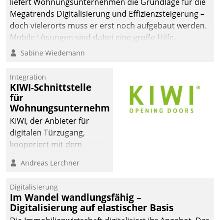
liefert Wohnungsunternehmen die Grundlage für die
Megatrends Digitalisierung und Effizienzsteigerung –
doch vielerorts muss er erst noch aufgebaut werden.
Mobile Lösungen sind dabei eine große Hilfe.
Sabine Wiedemann
Integration
KIWI-Schnittstelle
für
Wohnungsunternehmen
KIWI, der Anbieter für
digitalen Türzugang,
kooperiert mit dem
Beratungs- und
Andreas Lerchner
Softwareentwicklungshaus
Datatrain.
Digitalisierung
Im Wandel wandlungsfähig –
Digitalisierung auf elastischer Basis