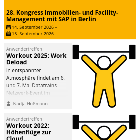
28. Kongress Immobilien- und Facility-
Management mit SAP in Berlin
14. September 2026
–
15. September 2026
Anwendertreffen
Workout 2025: Work
Deload
In entspannter
Atmosphäre findet am 6.
und 7. Mai Datatrains
Netzwerk-Event im
Kunden- und Partnerkreis
Nadja Hußmann
statt. Zentrale Frage: Wie
lassen sich
Anwendertreffen
Mammutprojekte
Workout 2022:
meistern und Workloads
Höhenflüge zur
Cloud
wuppen – bei zunehmend