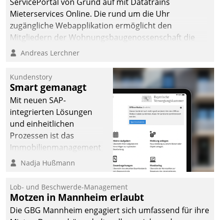
ServicePortal von Grund auf mit Datatrains
Mieterservices Online. Die rund um die Uhr
zugängliche Webapplikation ermöglicht den
Mitgliedern der Wohnungs­bau­genossenschaft die
Kontaktaufnahme per Smartphone, Tablet oder PC.
Andreas Lerchner
Kundenstory
Smart gemanagt
Mit neuen SAP-
integrierten Lösungen
und einheitlichen
Prozessen ist das
Immobilienmanagement
der Bayerischen
Nadja Hußmann
Versorgungskammer im
Ressort Kapitalanlage für
Lob- und Beschwerde-Management
künftige Aufgaben und
Motzen in Mannheim erlaubt
Herausforderungen
Die GBG Mannheim engagiert sich umfassend für ihre
gerüstet.