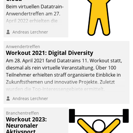
anspruchsvollen
Beim virtuellen Datatrain-
Aufgaben und
Anwendertreffen am 27.
abnehmendem
April 2022 erhielten die
Nachwuchs?
Teilnehmerinnen und
Andreas Lerchner
Teilnehmer kurzweilige
Einblicke in innovative
Anwendertreffen
Cloud-Strategien und -
Workout 2021: Digital Diversity
Lösungen mit hohem
Am 28. April 2021 fand Datatrains 11. Workout statt,
Zukunftspotenzial.
diesmal als rein virtuelle Veranstaltung. Über 100
Teilnehmer erhielten straff organisierte Einblicke in
Zukunftsthemen und innovative Projekte. Zuletzt
wurden die Top-Interessengebiete ermittelt.
Andreas Lerchner
Branchentreffen
Workout 2023:
Neuronaler
Aktivsport