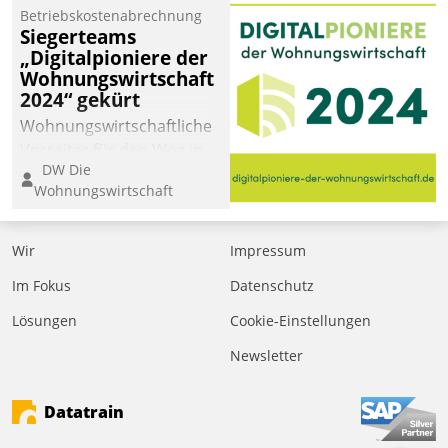
Betriebskostenabrechnung
Siegerteams
„Digitalpioniere der
Wohnungswirtschaft
2024“ gekürt
Wohnungswirtschaftliche
Vorreiter für den Weg in
DW Die
eine digitale Zukunft zu
Wohnungswirtschaft
finden, ist das Ziel des
Awards „Digitalpioniere
der
Wir
Impressum
Wohnungswirtschaft“.
Im Fokus
Datenschutz
Bewerben können sich
dafür ein Team
Lösungen
Cookie-Einstellungen
bestehend aus
Newsletter
Wohnungsunternehmen
und PropTech.
Datatrain