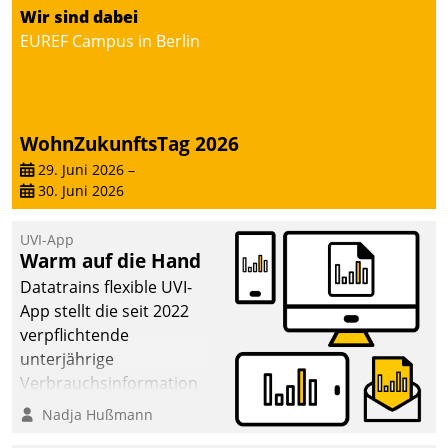
von AktivBo und
Wir sind dabei
Datatrain ermöglicht
EUREF Campus in Berlin
automatisiert ausgelöste,
zielgerichtete
Mieterbefragungen – eine
starke Grundlage für
WohnZukunftsTag 2026
intelligente,
datengestützte
29. Juni 2026
–
30. Juni 2026
Entscheidungen.
UVI-App
Warm auf die Hand
Datatrains flexible UVI-
App stellt die seit 2022
verpflichtende
unterjährige
Verbrauchsinformation
schnell, zuverlässig und
Nadja Hußmann
leicht bekömmlich bereit: