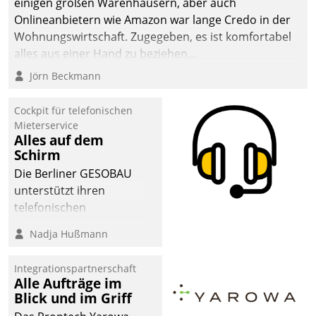
einigen großen Warenhäusern, aber auch
abgeben – rund um die
Onlineanbietern wie Amazon war lange Credo in der
Uhr.
Wohnungswirtschaft. Zugegeben, es ist komfortabel
alles aus einer Hand zu beziehen...
Jörn Beckmann
Cockpit für telefonischen
Mieterservice
Alles auf dem
Schirm
Die Berliner GESOBAU
unterstützt ihren
telefonischen
Mieterservice mit einem
Nadja Hußmann
digitalen Cockpit, das
situationsbezogen
Integrationspartnerschaft
passende Fragen und
Alle Aufträge im
Schlagworte auswirft.
Blick und im Griff
Eine intuitive