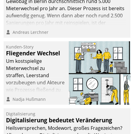
Gewobag in Berlin durchschnittlich rund 5.000
Mieterwechsel pro Jahr an. Dieser Prozess ist bereits
aufwendig genug. Wenn dann aber noch rund 2.500
Sanierungen pro Jahr mit reinspielen, ist der
Betreuungs- und Organisationsaufwand immens. Im
Andreas Lerchner
Rahmen ihrer Digitalisierungsstrategie hat das
kommunale Wohnungsbauunternehmen daher
Kunden-Story
gemeinsam mit der Berliner Datatrain GmbH den
Fliegender Wechsel
Teilprozess der Objektsanierung digitalisiert.
Um kostspielige
Mieterwechsel zu
straffen, Leerstand
vorzubeugen und Akteure
wie Prozesse fließend zu
vernetzen, nutzt die
Nadja Hußmann
Berliner Gewobag seit
Jahresbeginn eine
Digitalisierung
Überblick, Einsicht und
Digitalisierung bedeutet Veränderung
Eingriff bietende Lösung.
Heilsversprechen, Modewort, großes Fragezeichen?
Zur Entwicklung setzte