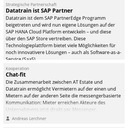
befolgt werden.
Strategische Partnerschaft
Datatrain ist SAP Partner
Datatrain ist dem SAP PartnerEdge Programm
beigetreten und wird nun eigene Lösungen auf der
SAP HANA Cloud Platform entwickeln – und diese
über den SAP Store vertreiben. Diese
Technologieplattform bietet viele Möglichkeiten für
noch innovativere Lösungen – auch als Software-as-a-
Service (SaaS).
Kooperation
Chat-fit
Die Zusammenarbeit zwischen AT Estate und
Datatrain ermöglicht Vermietern auf der einen und
Mietern auf der anderen Seite die messengerbasierte
Kommunikation: Mieter erreichen Akteure des
Unternehmens jetzt direkt per Messenger,
Mitarbeiter oder Dienstleister empfangen oder
Andreas Lerchner
versenden die Nachrichten via Cockpit.