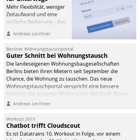
Mehr Flexibilität, weniger
Zeitaufwand und eine
einfache Bedienung - das
verspricht das aktuelle
Andreas Lerchner
Cockpit für mobile
Mitarbeiter von
Berliner Wohnungstauschportal
Datatrain. Die meravis
Guter Schnitt bei Wohnungstausch
Wohnungsbau- und
Die landeseigenen Wohnungsbaugesellschaften
Immobilien GmbH hat
Berlins bieten ihren Mietern seit September die
sich dabei für den Betrieb
Chance, die Wohnung zu tauschen. Das neue
der Lösung über die SAP
Wohnungstauschportal verspricht eine bessere
Cloud Platform
Nutzung des knappen Wohnraums der Stadt. Erster
entschieden - als erstes
Anwendungsfall für Datatrains Lösung API-Hub mit
Andreas Lerchner
Unternehmen am
Schnittstellen zu den ERP-Systemen der
Wohnungsmarkt.
Unternehmen.
Workout 2019
Chatbot trifft Cloudscout
Es ist Datatrains 10. Workout in Folge, vor einem