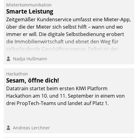
Die monatlichen
Mieterkommunikation
Mitteilungen zum
Smarte Leistung
Heizungs- und
Zeitgemäßer Kundenservice umfasst eine Mieter-App,
Wasserverbrauch gehen
über die der Mieter sich selbst hilft – wann und wo
automatisiert, vollständig
immer er will. Die digitale Selbstbedienung erobert
und auf Wunsch über
die Immobilienwirtschaft und ebnet den Weg für
mehrere zuvor
selbstlaufende Geschäftsprozesse. Selbst ist der
festgelegte
Kunde und smart der Serviceanbieter.
Nadja Hußmann
Kommunikationswege bei
den Empfängern ein.
Hackathon
Sesam, öffne dich!
Datatrain startet beim ersten KIWI Platform
Hackathon am 10. und 11. September in einem von
drei PropTech-Teams und landet auf Platz 1.
Andreas Lerchner