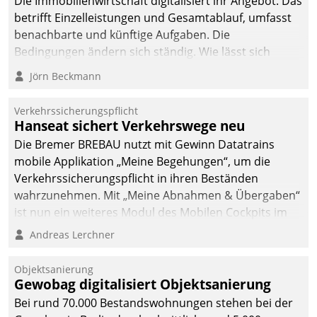
Die Immobilienwirtschaft digitalisiert ihr Angebot. Das
betrifft Einzelleistungen und Gesamtablauf, umfasst
benachbarte und künftige Aufgaben. Die
Bedingungen ändern sich ständig. Wie lässt sich
technisch die Kontrolle wahren und zugleich Freiraum
Jörn Beckmann
fürs Wachsen öffnen?
Verkehrssicherungspflicht
Hanseat sichert Verkehrswege neu
Die Bremer BREBAU nutzt mit Gewinn Datatrains
mobile Applikation „Meine Begehungen“, um die
Verkehrssicherungspflicht in ihren Beständen
wahrzunehmen. Mit „Meine Abnahmen & Übergaben“
ist nun ein weiteres Modul des Mobilen Cockpits im
Einsatz.
Andreas Lerchner
Objektsanierung
Gewobag digitalisiert Objektsanierung
Bei rund 70.000 Bestandswohnungen stehen bei der