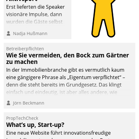
Erst lieferten die Speaker
visionäre Impulse, dann
wurden die Gäste selbst
aktiv und sammelten
Nadja Hußmann
methodisch
Vernetzungsideen fürs
Betreiberpflichten
Quartier. Dazwischen
Wie Sie vermeiden, den Bock zum Gärtner
zeigte Datatrain, was es
zu machen
Neues zu bieten hat.
In der Immobilienbranche gibt es vermutlich kaum
eine gängigere Phrase als „Eigentum verpflichtet“ –
denn die steht bereits im Grundgesetz. Das klingt
einfach und eindeutig, ist aber alles andere, wie
Branchenbeschäftigte wissen. Denn mit der
Jörn Beckmann
Verantwortung folgen Verpflichtungen.
PropTechCheck
What’s up, Start-up?
Eine neue Website führt innovationsfreudige