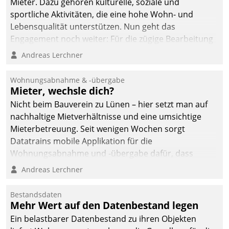
Mieter. Dazu gehören kulturelle, soziale und
sportliche Aktivitäten, die eine hohe Wohn- und
Lebensqualität unterstützen. Nun geht das
Engagement noch weiter: Für die zügige Bearbeitung
von Beschwerden – oder Lob – richtet das
Andreas Lerchner
Unternehmen mit Datatrains Applikation fürs Lob-
und Beschwerde-Management einen eigenen Kanal
Wohnungsabnahme & -übergabe
ein.
Mieter, wechsle dich?
Nicht beim Bauverein zu Lünen – hier setzt man auf
nachhaltige Mietverhältnisse und eine umsichtige
Mieterbetreuung. Seit wenigen Wochen sorgt
Datatrains mobile Applikation für die
Wohnungsabnahme und -übergabe dafür, dass
Mieter wohlgeordnet kommen und, so es sein muss,
Andreas Lerchner
gehen können.
Bestandsdaten
Mehr Wert auf den Datenbestand legen
Ein belastbarer Datenbestand zu ihren Objekten