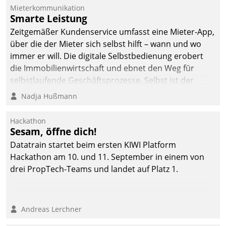
Die monatlichen
Mieterkommunikation
Mitteilungen zum
Smarte Leistung
Heizungs- und
Zeitgemäßer Kundenservice umfasst eine Mieter-App,
Wasserverbrauch gehen
über die der Mieter sich selbst hilft – wann und wo
automatisiert, vollständig
immer er will. Die digitale Selbstbedienung erobert
und auf Wunsch über
die Immobilienwirtschaft und ebnet den Weg für
mehrere zuvor
selbstlaufende Geschäftsprozesse. Selbst ist der
festgelegte
Kunde und smart der Serviceanbieter.
Nadja Hußmann
Kommunikationswege bei
den Empfängern ein.
Hackathon
Sesam, öffne dich!
Datatrain startet beim ersten KIWI Platform
Hackathon am 10. und 11. September in einem von
drei PropTech-Teams und landet auf Platz 1.
Andreas Lerchner