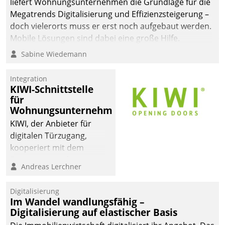
liefert Wohnungsunternehmen die Grundlage für die
Megatrends Digitalisierung und Effizienzsteigerung –
doch vielerorts muss er erst noch aufgebaut werden.
Mobile Lösungen sind dabei eine große Hilfe.
Sabine Wiedemann
Integration
KIWI-Schnittstelle
für
Wohnungsunternehmen
KIWI, der Anbieter für
digitalen Türzugang,
kooperiert mit dem
Beratungs- und
Andreas Lerchner
Softwareentwicklungshaus
Datatrain.
Digitalisierung
Im Wandel wandlungsfähig –
Digitalisierung auf elastischer Basis