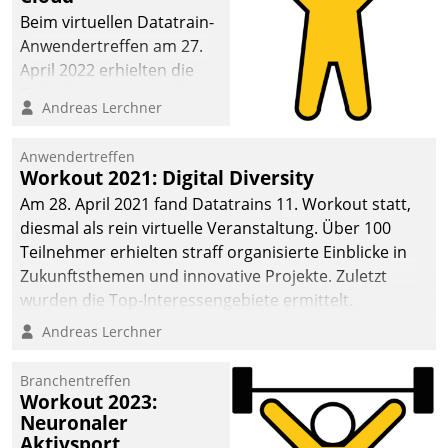
anspruchsvollen
Beim virtuellen Datatrain-
Aufgaben und
Anwendertreffen am 27.
abnehmendem
April 2022 erhielten die
Nachwuchs?
Teilnehmerinnen und
Andreas Lerchner
Teilnehmer kurzweilige
Einblicke in innovative
Anwendertreffen
Cloud-Strategien und -
Workout 2021: Digital Diversity
Lösungen mit hohem
Am 28. April 2021 fand Datatrains 11. Workout statt,
Zukunftspotenzial.
diesmal als rein virtuelle Veranstaltung. Über 100
Teilnehmer erhielten straff organisierte Einblicke in
Zukunftsthemen und innovative Projekte. Zuletzt
wurden die Top-Interessengebiete ermittelt.
Andreas Lerchner
Branchentreffen
Workout 2023:
Neuronaler
Aktivsport