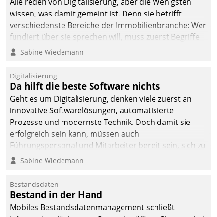
Alle reden von Digitalisierung, aber die Wenigsten
man auf
wissen, was damit gemeint ist. Denn sie betrifft
Cloudtechnologie,
verschiedenste Bereiche der Immobilienbranche: Wer
bewährte und Startup-
fundiert über sie sprechen will, muss zuerst Begriffe
Partner sowie erstmals
klären. Ein Aspekt ist die betriebliche Optimierung:
Sabine Wiedemann
agile Projektmethoden.
Moderne Softwarelösungen ermöglichen große
Einsparungen durch optimierte und automatisierte
Digitalisierung
Prozesse. Doch man darf nicht zu viel erwarten: Allein
Da hilft die beste Software nichts
mit der Einführung einer neuen Software ist es nicht
Geht es um Digitalisierung, denken viele zuerst an
getan. Die Digitalisierung erfordert von Unternehmen
innovative Softwarelösungen, automatisierte
die Bereitschaft, sich zu überprüfen, zu hinterfragen
Prozesse und modernste Technik. Doch damit sie
und zu verändern.
erfolgreich sein kann, müssen auch
Führungspersonal und Mitarbeiter bereit sein, sich zu
verändern und anzupassen, sonst werden sie an ihr
Sabine Wiedemann
scheitern.
Bestandsdaten
Bestand in der Hand
Mobiles Bestandsdatenmanagement schließt