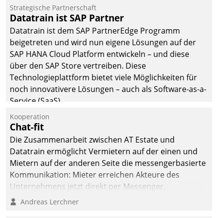
befolgt werden.
Strategische Partnerschaft
Datatrain ist SAP Partner
Datatrain ist dem SAP PartnerEdge Programm
beigetreten und wird nun eigene Lösungen auf der
SAP HANA Cloud Platform entwickeln – und diese
über den SAP Store vertreiben. Diese
Technologieplattform bietet viele Möglichkeiten für
noch innovativere Lösungen – auch als Software-as-a-
Service (SaaS).
Kooperation
Chat-fit
Die Zusammenarbeit zwischen AT Estate und
Datatrain ermöglicht Vermietern auf der einen und
Mietern auf der anderen Seite die messengerbasierte
Kommunikation: Mieter erreichen Akteure des
Unternehmens jetzt direkt per Messenger,
Mitarbeiter oder Dienstleister empfangen oder
Andreas Lerchner
versenden die Nachrichten via Cockpit.