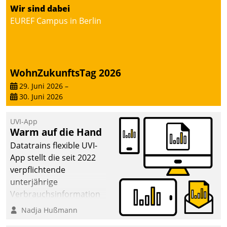
von AktivBo und
Wir sind dabei
Datatrain ermöglicht
EUREF Campus in Berlin
automatisiert ausgelöste,
zielgerichtete
Mieterbefragungen – eine
starke Grundlage für
WohnZukunftsTag 2026
intelligente,
datengestützte
29. Juni 2026
–
30. Juni 2026
Entscheidungen.
UVI-App
Warm auf die Hand
Datatrains flexible UVI-
App stellt die seit 2022
verpflichtende
unterjährige
Verbrauchsinformation
schnell, zuverlässig und
Nadja Hußmann
leicht bekömmlich bereit: