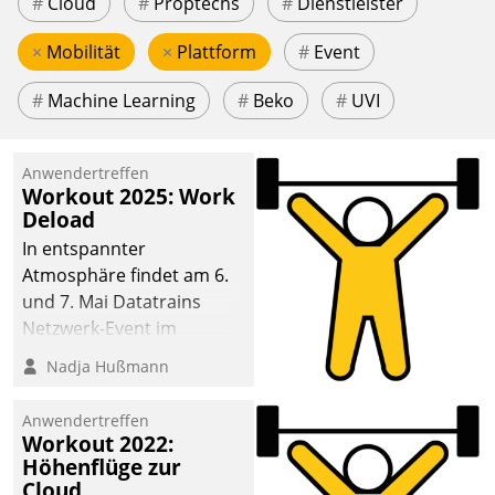
#
Cloud
#
Proptechs
#
Dienstleister
×
Mobilität
×
Plattform
#
Event
#
Machine Learning
#
Beko
#
UVI
Anwendertreffen
Workout 2025: Work
Deload
In entspannter
Atmosphäre findet am 6.
und 7. Mai Datatrains
Netzwerk-Event im
Kunden- und Partnerkreis
Nadja Hußmann
statt. Zentrale Frage: Wie
lassen sich
Anwendertreffen
Mammutprojekte
Workout 2022:
meistern und Workloads
Höhenflüge zur
Cloud
wuppen – bei zunehmend