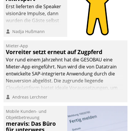
Erst lieferten die Speaker
visionäre Impulse, dann
wurden die Gäste selbst
aktiv und sammelten
Nadja Hußmann
methodisch
Vernetzungsideen fürs
Mieter-App
Quartier. Dazwischen
Vorreiter setzt erneut auf Zugpferd
zeigte Datatrain, was es
Vor rund einem Jahrzehnt hat die GESOBAU eine
Neues zu bieten hat.
Mieter-App eingeführt. Nun wird die von Datatrain
entwickelte SAP-integrierte Anwendung durch die
Neuversion abgelöst. Die zugrunde liegende
Cloudplattform bietet ideale Voraussetzungen, um
die Funktionalität der App zu erweitern und weitere
Andreas Lerchner
innovative Apps, auch von Drittanbietern, in SAP zu
integrieren.
Mobile Kunden- und
Objektbetreuung
meravis: Das Büro
für unterwegs