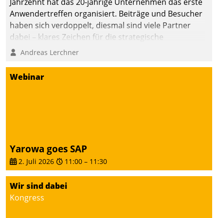
Jahrzehnt hat das 20-jährige Unternehmen das erste
Anwendertreffen organisiert. Beiträge und Besucher
haben sich verdoppelt, diesmal sind viele Partner
dabei – klares Zeichen für die strategische
Fokussierung auf den Kunden.
Andreas Lerchner
Webinar
Yarowa goes SAP
2. Juli 2026
11:00
–
11:30
Wir sind dabei
Kongress