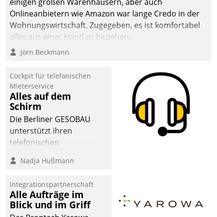
einigen großen Warenhäusern, aber auch
abgeben – rund um die
Onlineanbietern wie Amazon war lange Credo in der
Uhr.
Wohnungswirtschaft. Zugegeben, es ist komfortabel
alles aus einer Hand zu beziehen...
Jörn Beckmann
Cockpit für telefonischen
Mieterservice
Alles auf dem
Schirm
Die Berliner GESOBAU
unterstützt ihren
telefonischen
Mieterservice mit einem
Nadja Hußmann
digitalen Cockpit, das
situationsbezogen
Integrationspartnerschaft
passende Fragen und
Alle Aufträge im
Schlagworte auswirft.
Blick und im Griff
Eine intuitive