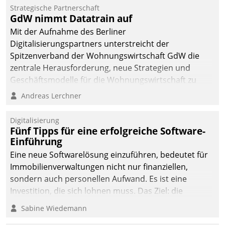
Strategische Partnerschaft
GdW nimmt Datatrain auf
Mit der Aufnahme des Berliner
Digitalisierungspartners unterstreicht der
Spitzenverband der Wohnungswirtschaft GdW die
zentrale Herausforderung, neue Strategien und
Geschäftsmodelle für die Wohnungswirtschaft zu
entwickeln.
Andreas Lerchner
Digitalisierung
Fünf Tipps für eine erfolgreiche Software-
Einführung
Eine neue Softwarelösung einzuführen, bedeutet für
Immobilienverwaltungen nicht nur finanziellen,
sondern auch personellen Aufwand. Es ist eine
Investition, die sich lohnen muss. Das Ziel: die
nachhaltige Optimierung der Geschäftsabläufe. Damit
Sabine Wiedemann
dieses Ziel erreicht wird, sollten einige Grundregeln