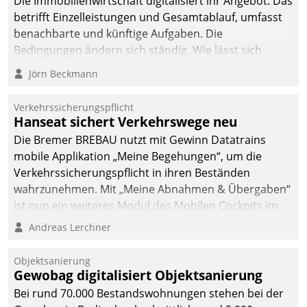
Die Immobilienwirtschaft digitalisiert ihr Angebot. Das
betrifft Einzelleistungen und Gesamtablauf, umfasst
benachbarte und künftige Aufgaben. Die
Bedingungen ändern sich ständig. Wie lässt sich
technisch die Kontrolle wahren und zugleich Freiraum
Jörn Beckmann
fürs Wachsen öffnen?
Verkehrssicherungspflicht
Hanseat sichert Verkehrswege neu
Die Bremer BREBAU nutzt mit Gewinn Datatrains
mobile Applikation „Meine Begehungen“, um die
Verkehrssicherungspflicht in ihren Beständen
wahrzunehmen. Mit „Meine Abnahmen & Übergaben“
ist nun ein weiteres Modul des Mobilen Cockpits im
Einsatz.
Andreas Lerchner
Objektsanierung
Gewobag digitalisiert Objektsanierung
Bei rund 70.000 Bestandswohnungen stehen bei der