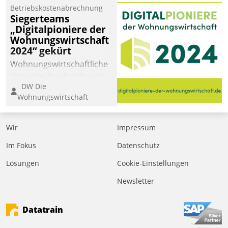
Betriebskostenabrechnung
Siegerteams
„Digitalpioniere der
Wohnungswirtschaft
2024“ gekürt
Wohnungswirtschaftliche
Vorreiter für den Weg in
DW Die
eine digitale Zukunft zu
Wohnungswirtschaft
finden, ist das Ziel des
Awards „Digitalpioniere
der
Wir
Impressum
Wohnungswirtschaft“.
Im Fokus
Datenschutz
Bewerben können sich
dafür ein Team
Lösungen
Cookie-Einstellungen
bestehend aus
Newsletter
Wohnungsunternehmen
und PropTech.
Datatrain