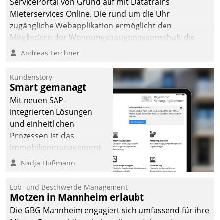
ServicePortal von Grund auf mit Datatrains
Mieterservices Online. Die rund um die Uhr
zugängliche Webapplikation ermöglicht den
Mitgliedern der Wohnungs­bau­genossenschaft die
Kontaktaufnahme per Smartphone, Tablet oder PC.
Andreas Lerchner
Kundenstory
Smart gemanagt
Mit neuen SAP-
integrierten Lösungen
und einheitlichen
Prozessen ist das
Immobilienmanagement
der Bayerischen
Nadja Hußmann
Versorgungskammer im
Ressort Kapitalanlage für
Lob- und Beschwerde-Management
künftige Aufgaben und
Motzen in Mannheim erlaubt
Herausforderungen
Die GBG Mannheim engagiert sich umfassend für ihre
gerüstet.