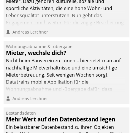
Mieter. Dazu gehören kulturelle, soziale und
sportliche Aktivitäten, die eine hohe Wohn- und
Lebensqualität unterstützen. Nun geht das
Engagement noch weiter: Für die zügige Bearbeitung
von Beschwerden – oder Lob – richtet das
Andreas Lerchner
Unternehmen mit Datatrains Applikation fürs Lob-
und Beschwerde-Management einen eigenen Kanal
Wohnungsabnahme & -übergabe
ein.
Mieter, wechsle dich?
Nicht beim Bauverein zu Lünen – hier setzt man auf
nachhaltige Mietverhältnisse und eine umsichtige
Mieterbetreuung. Seit wenigen Wochen sorgt
Datatrains mobile Applikation für die
Wohnungsabnahme und -übergabe dafür, dass
Mieter wohlgeordnet kommen und, so es sein muss,
Andreas Lerchner
gehen können.
Bestandsdaten
Mehr Wert auf den Datenbestand legen
Ein belastbarer Datenbestand zu ihren Objekten