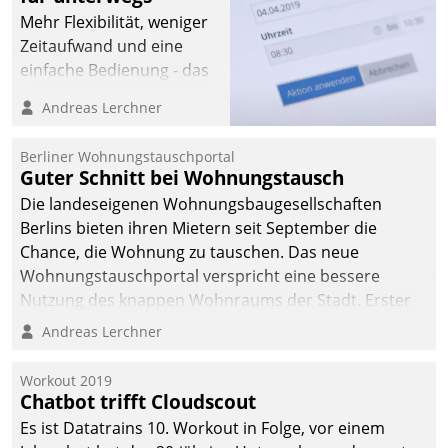
Mehr Flexibilität, weniger
Zeitaufwand und eine
einfache Bedienung - das
verspricht das aktuelle
Andreas Lerchner
Cockpit für mobile
Mitarbeiter von
Berliner Wohnungstauschportal
Datatrain. Die meravis
Guter Schnitt bei Wohnungstausch
Wohnungsbau- und
Die landeseigenen Wohnungsbaugesellschaften
Immobilien GmbH hat
Berlins bieten ihren Mietern seit September die
sich dabei für den Betrieb
Chance, die Wohnung zu tauschen. Das neue
der Lösung über die SAP
Wohnungstauschportal verspricht eine bessere
Cloud Platform
Nutzung des knappen Wohnraums der Stadt. Erster
entschieden - als erstes
Anwendungsfall für Datatrains Lösung API-Hub mit
Andreas Lerchner
Unternehmen am
Schnittstellen zu den ERP-Systemen der
Wohnungsmarkt.
Unternehmen.
Workout 2019
Chatbot trifft Cloudscout
Es ist Datatrains 10. Workout in Folge, vor einem