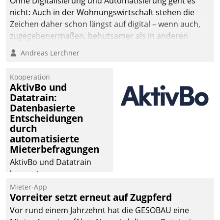
Ohne Digitalisierung und Automatisierung geht es
nicht: Auch in der Wohnungswirtschaft stehen die
Zeichen daher schon längst auf digital – wenn auch,
zugegebenermaßen, behutsamer als in anderen
Branchen.
Andreas Lerchner
Kooperation
AktivBo und
Datatrain:
Datenbasierte
Entscheidungen
durch
automatisierte
Mieterbefragungen
AktivBo und Datatrain
kooperieren –
Immobilienunternehmen
Mieter-App
Vorreiter setzt erneut auf Zugpferd
profitieren: Die nahtlose
Integration der Lösungen
Vor rund einem Jahrzehnt hat die GESOBAU eine