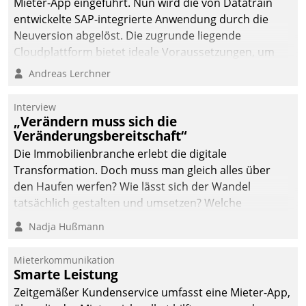
von AktivBo und
Mieter-App eingeführt. Nun wird die von Datatrain
Datatrain ermöglicht
entwickelte SAP-integrierte Anwendung durch die
automatisiert ausgelöste,
Neuversion abgelöst. Die zugrunde liegende
zielgerichtete
Cloudplattform bietet ideale Voraussetzungen, um
Mieterbefragungen – eine
die Funktionalität der App zu erweitern und weitere
Andreas Lerchner
starke Grundlage für
innovative Apps, auch von Drittanbietern, in SAP zu
intelligente,
integrieren.
Interview
datengestützte
„Verändern muss sich die
Entscheidungen.
Veränderungsbereitschaft“
Die Immobilienbranche erlebt die digitale
Transformation. Doch muss man gleich alles über
den Haufen werfen? Wie lässt sich der Wandel
tatsächlich gestalten und umsetzen? Welche
Argumente zählen wirklich?
Nadja Hußmann
Mieterkommunikation
Smarte Leistung
Zeitgemäßer Kundenservice umfasst eine Mieter-App,