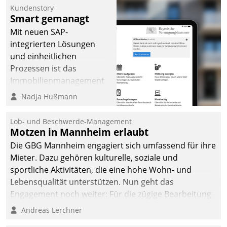
Kundenstory
Smart gemanagt
Mit neuen SAP-
integrierten Lösungen
und einheitlichen
Prozessen ist das
Immobilienmanagement
der Bayerischen
Nadja Hußmann
Versorgungskammer im
Ressort Kapitalanlage für
Lob- und Beschwerde-Management
künftige Aufgaben und
Motzen in Mannheim erlaubt
Herausforderungen
Die GBG Mannheim engagiert sich umfassend für ihre
gerüstet.
Mieter. Dazu gehören kulturelle, soziale und
sportliche Aktivitäten, die eine hohe Wohn- und
Lebensqualität unterstützen. Nun geht das
Engagement noch weiter: Für die zügige Bearbeitung
von Beschwerden – oder Lob – richtet das
Andreas Lerchner
Unternehmen mit Datatrains Applikation fürs Lob-