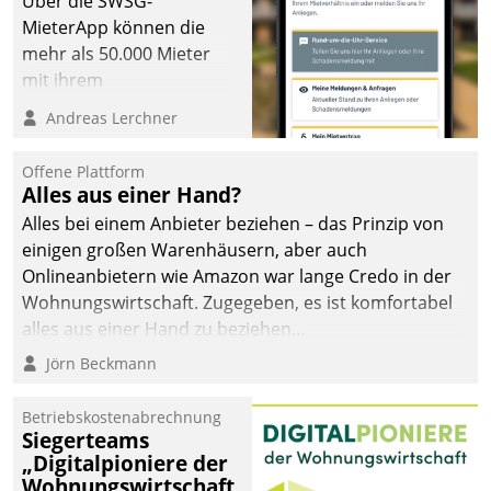
Über die SWSG-
MieterApp können die
mehr als 50.000 Mieter
mit ihrem
Wohnungsunternehmen
Andreas Lerchner
kommunizieren, auf dem
Laufenden bleiben, Daten
Offene Plattform
einsehen und ändern
Alles aus einer Hand?
oder
Alles bei einem Anbieter beziehen – das Prinzip von
Schadensmeldungen
einigen großen Warenhäusern, aber auch
abgeben – rund um die
Onlineanbietern wie Amazon war lange Credo in der
Uhr.
Wohnungswirtschaft. Zugegeben, es ist komfortabel
alles aus einer Hand zu beziehen...
Jörn Beckmann
Betriebskostenabrechnung
Siegerteams
„Digitalpioniere der
Wohnungswirtschaft