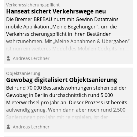
Verkehrssicherungspflicht
Hanseat sichert Verkehrswege neu
Die Bremer BREBAU nutzt mit Gewinn Datatrains
mobile Applikation „Meine Begehungen“, um die
Verkehrssicherungspflicht in ihren Beständen
wahrzunehmen. Mit „Meine Abnahmen & Übergaben“
ist nun ein weiteres Modul des Mobilen Cockpits im
Einsatz.
Andreas Lerchner
Objektsanierung
Gewobag digitalisiert Objektsanierung
Bei rund 70.000 Bestandswohnungen stehen bei der
Gewobag in Berlin durchschnittlich rund 5.000
Mieterwechsel pro Jahr an. Dieser Prozess ist bereits
aufwendig genug. Wenn dann aber noch rund 2.500
Sanierungen pro Jahr mit reinspielen, ist der
Betreuungs- und Organisationsaufwand immens. Im
Andreas Lerchner
Rahmen ihrer Digitalisierungsstrategie hat das