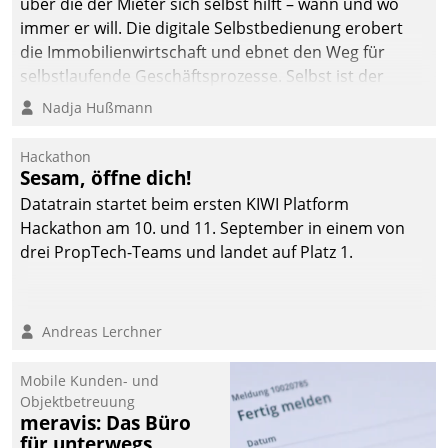
über die der Mieter sich selbst hilft – wann und wo
immer er will. Die digitale Selbstbedienung erobert
die Immobilienwirtschaft und ebnet den Weg für
selbstlaufende Geschäftsprozesse. Selbst ist der
Kunde und smart der Serviceanbieter.
Nadja Hußmann
Hackathon
Sesam, öffne dich!
Datatrain startet beim ersten KIWI Platform
Hackathon am 10. und 11. September in einem von
drei PropTech-Teams und landet auf Platz 1.
Andreas Lerchner
Mobile Kunden- und
Objektbetreuung
meravis: Das Büro
für unterwegs