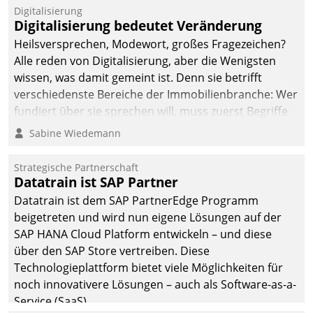
befolgt werden.
Digitalisierung
Digitalisierung bedeutet Veränderung
Heilsversprechen, Modewort, großes Fragezeichen?
Alle reden von Digitalisierung, aber die Wenigsten
wissen, was damit gemeint ist. Denn sie betrifft
verschiedenste Bereiche der Immobilienbranche: Wer
fundiert über sie sprechen will, muss zuerst Begriffe
klären. Ein Aspekt ist die betriebliche Optimierung:
Sabine Wiedemann
Moderne Softwarelösungen ermöglichen große
Einsparungen durch optimierte und automatisierte
Strategische Partnerschaft
Prozesse. Doch man darf nicht zu viel erwarten: Allein
Datatrain ist SAP Partner
mit der Einführung einer neuen Software ist es nicht
Datatrain ist dem SAP PartnerEdge Programm
getan. Die Digitalisierung erfordert von Unternehmen
beigetreten und wird nun eigene Lösungen auf der
die Bereitschaft, sich zu überprüfen, zu hinterfragen
SAP HANA Cloud Platform entwickeln – und diese
und zu verändern.
über den SAP Store vertreiben. Diese
Technologieplattform bietet viele Möglichkeiten für
noch innovativere Lösungen – auch als Software-as-a-
Service (SaaS).