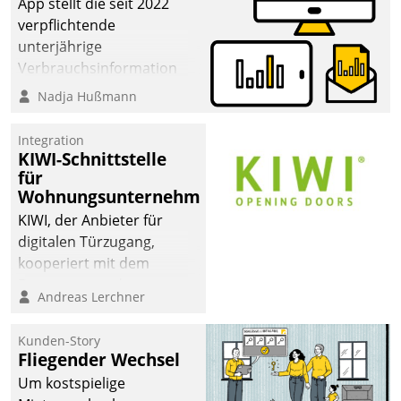
App stellt die seit 2022
verpflichtende
unterjährige
Verbrauchsinformation
schnell, zuverlässig und
Nadja Hußmann
leicht bekömmlich bereit:
Die monatlichen
Integration
Mitteilungen zum
KIWI-Schnittstelle
für
Heizungs- und
Wohnungsunternehmen
Wasserverbrauch gehen
automatisiert, vollständig
KIWI, der Anbieter für
und auf Wunsch über
digitalen Türzugang,
mehrere zuvor
kooperiert mit dem
festgelegte
Beratungs- und
Andreas Lerchner
Kommunikationswege bei
Softwareentwicklungshaus
den Empfängern ein.
Datatrain.
Kunden-Story
Fliegender Wechsel
Um kostspielige