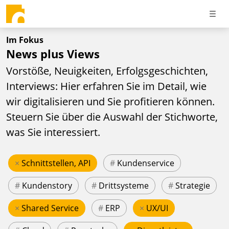
Im Fokus
News plus Views
Vorstöße, Neuigkeiten, Erfolgsgeschichten,
Interviews: Hier erfahren Sie im Detail, wie
wir digitalisieren und Sie profitieren können.
Steuern Sie über die Auswahl der Stichworte,
was Sie interessiert.
×
Schnittstellen, API
#
Kundenservice
#
Kundenstory
#
Drittsysteme
#
Strategie
×
Shared Service
#
ERP
×
UX/UI