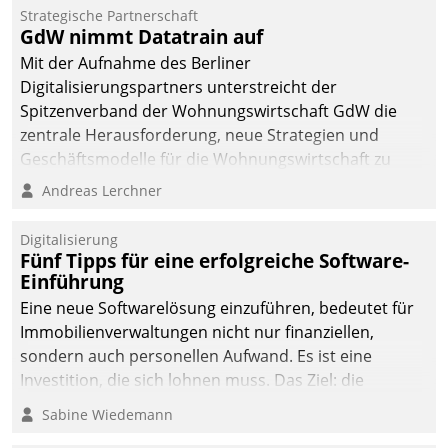
kommunale Wohnungsbauunternehmen daher
Strategische Partnerschaft
gemeinsam mit der Berliner Datatrain GmbH den
GdW nimmt Datatrain auf
Teilprozess der Objektsanierung digitalisiert.
Mit der Aufnahme des Berliner
Digitalisierungspartners unterstreicht der
Spitzenverband der Wohnungswirtschaft GdW die
zentrale Herausforderung, neue Strategien und
Geschäftsmodelle für die Wohnungswirtschaft zu
entwickeln.
Andreas Lerchner
Digitalisierung
Fünf Tipps für eine erfolgreiche Software-
Einführung
Eine neue Softwarelösung einzuführen, bedeutet für
Immobilienverwaltungen nicht nur finanziellen,
sondern auch personellen Aufwand. Es ist eine
Investition, die sich lohnen muss. Das Ziel: die
nachhaltige Optimierung der Geschäftsabläufe. Damit
Sabine Wiedemann
dieses Ziel erreicht wird, sollten einige Grundregeln