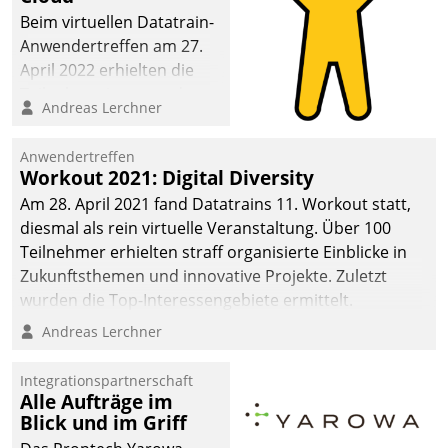
Beim virtuellen Datatrain-
Anwendertreffen am 27.
April 2022 erhielten die
Teilnehmerinnen und
Andreas Lerchner
Teilnehmer kurzweilige
Einblicke in innovative
Anwendertreffen
Cloud-Strategien und -
Workout 2021: Digital Diversity
Lösungen mit hohem
Am 28. April 2021 fand Datatrains 11. Workout statt,
Zukunftspotenzial.
diesmal als rein virtuelle Veranstaltung. Über 100
Teilnehmer erhielten straff organisierte Einblicke in
Zukunftsthemen und innovative Projekte. Zuletzt
wurden die Top-Interessengebiete ermittelt.
Andreas Lerchner
Integrationspartnerschaft
Alle Aufträge im
Blick und im Griff