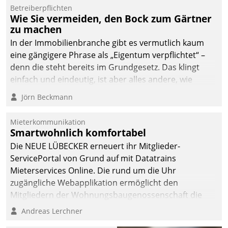
Dialogführung ermöglicht
Betreiberpflichten
Wie Sie vermeiden, den Bock zum Gärtner
dem externen
zu machen
Serviceteam, Anrufe von
In der Immobilienbranche gibt es vermutlich kaum
Mietenden zügiger und
eine gängigere Phrase als „Eigentum verpflichtet“ –
effizienter zu bearbeiten.
denn die steht bereits im Grundgesetz. Das klingt
einfach und eindeutig, ist aber alles andere, wie
Branchenbeschäftigte wissen. Denn mit der
Jörn Beckmann
Verantwortung folgen Verpflichtungen.
Mieterkommunikation
Smartwohnlich komfortabel
Die NEUE LÜBECKER erneuert ihr Mitglieder-
ServicePortal von Grund auf mit Datatrains
Mieterservices Online. Die rund um die Uhr
zugängliche Webapplikation ermöglicht den
Mitgliedern der Wohnungs­bau­genossenschaft die
Kontaktaufnahme per Smartphone, Tablet oder PC.
Andreas Lerchner