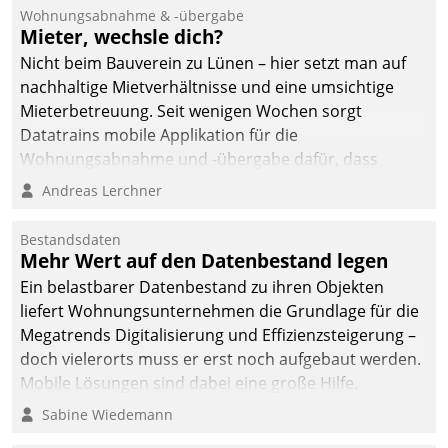
und Beschwerde-Management einen eigenen Kanal
Wohnungsabnahme & -übergabe
ein.
Mieter, wechsle dich?
Nicht beim Bauverein zu Lünen – hier setzt man auf
nachhaltige Mietverhältnisse und eine umsichtige
Mieterbetreuung. Seit wenigen Wochen sorgt
Datatrains mobile Applikation für die
Wohnungsabnahme und -übergabe dafür, dass
Mieter wohlgeordnet kommen und, so es sein muss,
Andreas Lerchner
gehen können.
Bestandsdaten
Mehr Wert auf den Datenbestand legen
Ein belastbarer Datenbestand zu ihren Objekten
liefert Wohnungsunternehmen die Grundlage für die
Megatrends Digitalisierung und Effizienzsteigerung –
doch vielerorts muss er erst noch aufgebaut werden.
Mobile Lösungen sind dabei eine große Hilfe.
Sabine Wiedemann