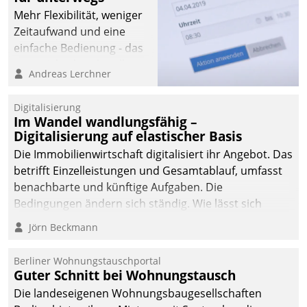
Mehr Flexibilität, weniger
Zeitaufwand und eine
einfache Bedienung - das
verspricht das aktuelle
Andreas Lerchner
Cockpit für mobile
Mitarbeiter von
Digitalisierung
Datatrain. Die meravis
Im Wandel wandlungsfähig –
Wohnungsbau- und
Digitalisierung auf elastischer Basis
Immobilien GmbH hat
Die Immobilienwirtschaft digitalisiert ihr Angebot. Das
sich dabei für den Betrieb
betrifft Einzelleistungen und Gesamtablauf, umfasst
der Lösung über die SAP
benachbarte und künftige Aufgaben. Die
Cloud Platform
Bedingungen ändern sich ständig. Wie lässt sich
entschieden - als erstes
technisch die Kontrolle wahren und zugleich Freiraum
Jörn Beckmann
Unternehmen am
fürs Wachsen öffnen?
Wohnungsmarkt.
Berliner Wohnungstauschportal
Guter Schnitt bei Wohnungstausch
Die landeseigenen Wohnungsbaugesellschaften