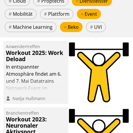
#
Cloud
#
Proptechs
×
Dienstleister
#
Mobilität
#
Plattform
×
Event
#
Machine Learning
×
Beko
#
UVI
Anwendertreffen
Workout 2025: Work
Deload
In entspannter
Atmosphäre findet am 6.
und 7. Mai Datatrains
Netzwerk-Event im
Kunden- und Partnerkreis
Nadja Hußmann
statt. Zentrale Frage: Wie
lassen sich
Branchentreffen
Mammutprojekte
Workout 2023:
meistern und Workloads
Neuronaler
Aktivsport
wuppen – bei zunehmend