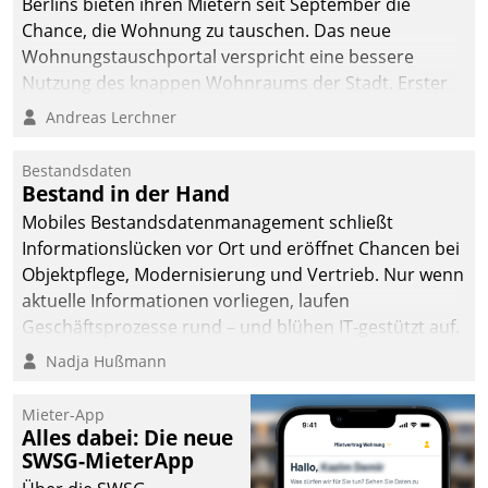
Berlins bieten ihren Mietern seit September die
Chance, die Wohnung zu tauschen. Das neue
Wohnungstauschportal verspricht eine bessere
Nutzung des knappen Wohnraums der Stadt. Erster
Anwendungsfall für Datatrains Lösung API-Hub mit
Andreas Lerchner
Schnittstellen zu den ERP-Systemen der
Unternehmen.
Bestandsdaten
Bestand in der Hand
Mobiles Bestandsdatenmanagement schließt
Informationslücken vor Ort und eröffnet Chancen bei
Objektpflege, Modernisierung und Vertrieb. Nur wenn
aktuelle Informationen vorliegen, laufen
Geschäftsprozesse rund – und blühen IT-gestützt auf.
Nadja Hußmann
Mieter-App
Alles dabei: Die neue
SWSG-MieterApp