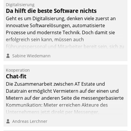
Digitalisierung
Da hilft die beste Software nichts
Geht es um Digitalisierung, denken viele zuerst an
innovative Softwarelösungen, automatisierte
Prozesse und modernste Technik. Doch damit sie
erfolgreich sein kann, müssen auch
Führungspersonal und Mitarbeiter bereit sein, sich zu
verändern und anzupassen, sonst werden sie an ihr
Sabine Wiedemann
scheitern.
Kooperation
Chat-fit
Die Zusammenarbeit zwischen AT Estate und
Datatrain ermöglicht Vermietern auf der einen und
Mietern auf der anderen Seite die messengerbasierte
Kommunikation: Mieter erreichen Akteure des
Unternehmens jetzt direkt per Messenger,
Mitarbeiter oder Dienstleister empfangen oder
Andreas Lerchner
versenden die Nachrichten via Cockpit.