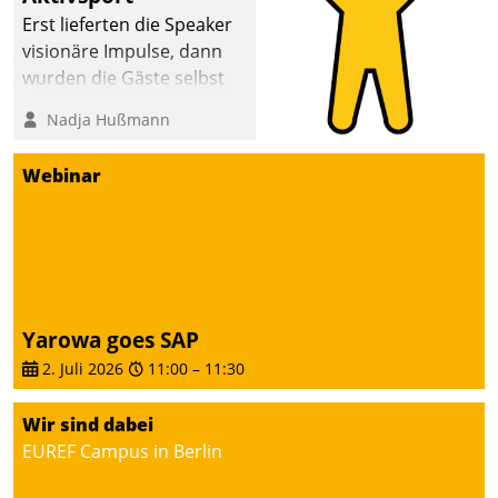
anspruchsvollen
Erst lieferten die Speaker
Aufgaben und
visionäre Impulse, dann
abnehmendem
wurden die Gäste selbst
Nachwuchs?
aktiv und sammelten
Nadja Hußmann
methodisch
Vernetzungsideen fürs
Webinar
Quartier. Dazwischen
zeigte Datatrain, was es
Neues zu bieten hat.
Yarowa goes SAP
2. Juli 2026
11:00
–
11:30
Wir sind dabei
EUREF Campus in Berlin