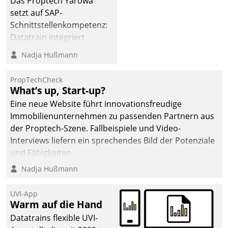
Das Proptech Yarowa
setzt auf SAP-
Schnittstellenkompetenz:
Datatrain integriert
Yarowas Portal zur
Nadja Hußmann
Vergabe und Verwaltung
von Aufträgen der
PropTechCheck
operativen
What’s up, Start-up?
Instandhaltung in die
Eine neue Website führt innovationsfreudige
SAP-Systemlandschaft
Immobilienunternehmen zu passenden Partnern aus
deutscher
der Proptech-Szene. Fallbeispiele und Video-
Wohnungsunternehmen
Interviews liefern ein sprechendes Bild der Potenziale
– und beschleunigt damit
und Fähigkeiten.
den Weg vom
Nadja Hußmann
Mieteranliegen zum
Dienstleisterauftrag.
UVI-App
Warm auf die Hand
Datatrains flexible UVI-