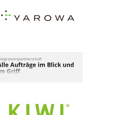
eilnehmer kurzweilige Einblicke in
nnovative Cloud-Strategien und -
ösungen mit hohem Zukunftspotenzial.
Andreas Lerchner
ntegrationspartnerschaft
Alle Aufträge im Blick und
im Griff
as Proptech Yarowa setzt auf SAP-
chnittstellenkompetenz: Datatrain
ntegriert Yarowas Portal zur Vergabe
nd Verwaltung von Aufträgen der
perativen Instandhaltung in die SAP-
ystemlandschaft deutscher