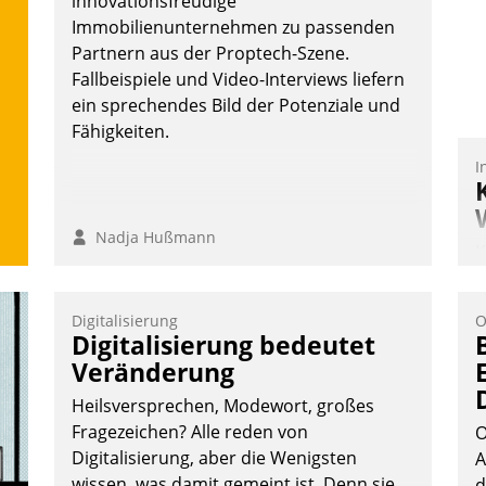
innovationsfreudige
W
Immobilienunternehmen zu passenden
b
Partnern aus der Proptech-Szene.
M
Fallbeispiele und Video-Interviews liefern
ein sprechendes Bild der Potenziale und
Fähigkeiten.
I
Nadja Hußmann
K
T
B
Digitalisierung
O
S
Digitalisierung bedeutet
Veränderung
Heilsversprechen, Modewort, großes
Fragezeichen? Alle reden von
O
Digitalisierung, aber die Wenigsten
A
wissen, was damit gemeint ist. Denn sie
d