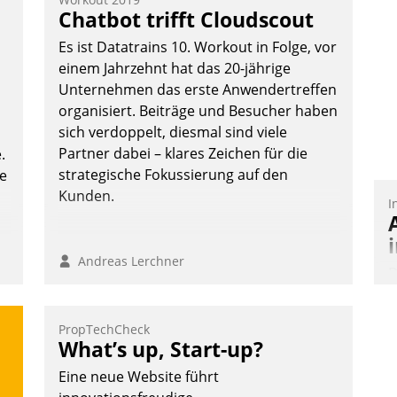
Vernetzungsideen fürs Quartier.
T
Chatbot trifft Cloudscout
Dazwischen zeigte Datatrain, was es
i
Es ist Datatrains 10. Workout in Folge, vor
Neues zu bieten hat.
L
einem Jahrzehnt hat das 20-jährige
Unternehmen das erste Anwendertreffen
organisiert. Beiträge und Besucher haben
sich verdoppelt, diesmal sind viele
Nadja Hußmann
Partner dabei – klares Zeichen für die
.
strategische Fokussierung auf den
te
Kunden.
I
Andreas Lerchner
D
S
i
PropTechCheck
u
What’s up, Start-up?
o
Eine neue Website führt
S