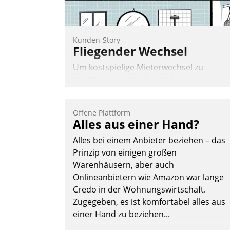
Kunden-Story
Fliegender Wechsel
Um kostspielige Mieterwechsel zu
straffen, Leerstand vorzubeugen und
Akteure wie Prozesse fließend zu
vernetzen, nutzt die Berliner Gewobag
Offene Plattform
seit Jahresbeginn eine Überblick, Einsich
Alles aus einer Hand?
und Eingriff bietende Lösung. Zur
Alles bei einem Anbieter beziehen – das
Entwicklung setzte man auf
Prinzip von einigen großen
Cloudtechnologie, bewährte und Startup
Warenhäusern, aber auch
Partner sowie erstmals agile
Onlineanbietern wie Amazon war lange
Projektmethoden.
Credo in der Wohnungswirtschaft.
Nadja Hußmann
Zugegeben, es ist komfortabel alles aus
einer Hand zu beziehen...