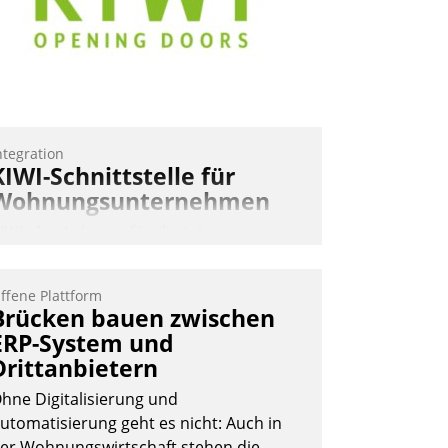
ohnungsunternehmen – und
eschleunigt damit den Weg vom
ieteranliegen zum Dienstleisterauftrag.
Nadja Hußmann
ntegration
KIWI-Schnittstelle für
Wohnungsunternehmen
IWI, der Anbieter für digitalen
ürzugang, kooperiert mit dem
eratungs- und
ffene Plattform
oftwareentwicklungshaus Datatrain.
Brücken bauen zwischen
ERP-System und
Drittanbietern
hne Digitalisierung und
utomatisierung geht es nicht: Auch in
er Wohnungswirtschaft stehen die