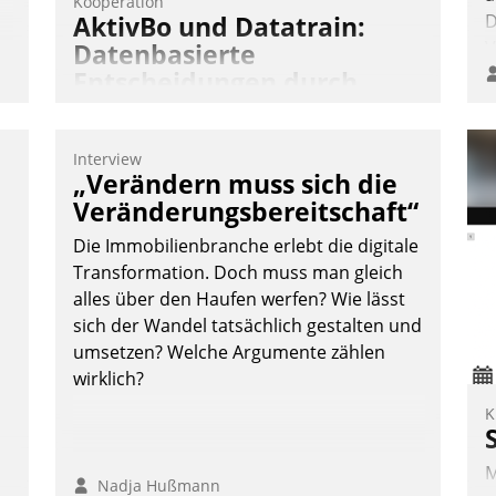
Kooperation
AktivBo und Datatrain:
D
V
Datenbasierte
Entscheidungen durch
automatisierte
Mieterbefragungen
Interview
AktivBo und Datatrain kooperieren –
„Verändern muss sich die
Immobilienunternehmen profitieren: Die
Veränderungsbereitschaft“
nahtlose Integration der Lösungen von
Die Immobilienbranche erlebt die digitale
AktivBo und Datatrain ermöglicht
Transformation. Doch muss man gleich
automatisiert ausgelöste, zielgerichtete
alles über den Haufen werfen? Wie lässt
Mieterbefragungen – eine starke
sich der Wandel tatsächlich gestalten und
Grundlage für intelligente, datengestützte
umsetzen? Welche Argumente zählen
Entscheidungen.
wirklich?
K
M
Nadja Hußmann