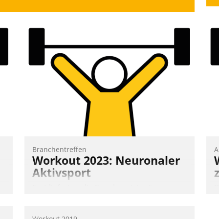
Branchentreffen
A
Workout 2023: Neuronaler
Aktivsport
Erst lieferten die Speaker visionäre
B
Impulse, dann wurden die Gäste selbst
A
aktiv und sammelten methodisch
e
Workout 2019