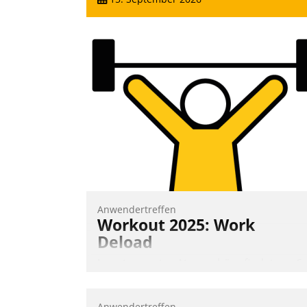
Anwendertreffen
Workout 2025: Work
Deload
In entspannter Atmosphäre findet am 6.
und 7. Mai Datatrains Netzwerk-Event im
Kunden- und Partnerkreis statt. Zentrale
Anwendertreffen