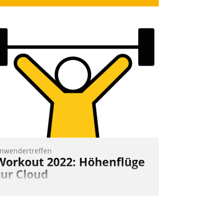
nwendertreffen
Workout 2022: Höhenflüge
zur Cloud
eim virtuellen Datatrain-
nwendertreffen am 27. April 2022
rhielten die Teilnehmerinnen und