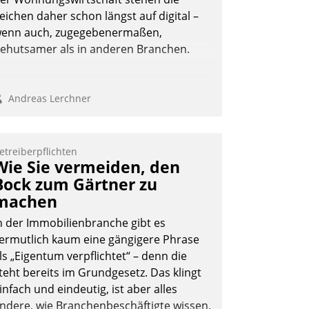
Andreas Lerchner
eichen daher schon längst auf digital –
enn auch, zugegebenermaßen,
ehutsamer als in anderen Branchen.
Andreas Lerchner
etreiberpflichten
Wie Sie vermeiden, den
Bock zum Gärtner zu
machen
n der Immobilienbranche gibt es
ermutlich kaum eine gängigere Phrase
ls „Eigentum verpflichtet“ – denn die
teht bereits im Grundgesetz. Das klingt
infach und eindeutig, ist aber alles
ndere, wie Branchenbeschäftigte wissen.