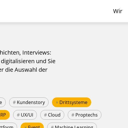
Wir
hichten, Interviews:
 digitalisieren und Sie
er die Auswahl der
e
#
Kundenstory
×
Drittsysteme
ERP
#
UX/UI
#
Cloud
#
Proptechs
ttform
×
Event
#
Machine Learning