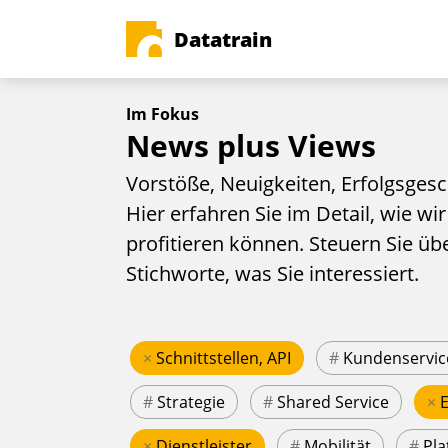
Datatrain
Im Fokus
News plus Views
Vorstöße, Neuigkeiten, Erfolgsgesc
Hier erfahren Sie im Detail, wie wir
profitieren können. Steuern Sie üb
Stichworte, was Sie interessiert.
×
Schnittstellen, API
#
Kundenservic
#
Strategie
#
Shared Service
×
×
Dienstleister
#
Mobilität
#
Pla