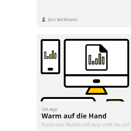
Jörn Beckmann
UVI-App
Warm auf die Hand
Datatrains flexible UVI-App stellt die seit