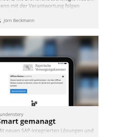
enn mit der Verantwortung folgen
erpflichtungen.
Jörn Beckmann
undenstory
Smart gemanagt
it neuen SAP-integrierten Lösungen und