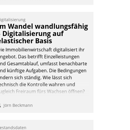
inheitlichen Prozessen ist das
mmobilienmanagement der Bayerischen
ersorgungskammer im Ressort
igitalisierung
apitalanlage für künftige Aufgaben und
Im Wandel wandlungsfähig
erausforderungen gerüstet.
– Digitalisierung auf
elastischer Basis
ie Immobilienwirtschaft digitalisiert ihr
ngebot. Das betrifft Einzelleistungen
nd Gesamtablauf, umfasst benachbarte
Nadja Hußmann
nd künftige Aufgaben. Die Bedingungen
ndern sich ständig. Wie lässt sich
echnisch die Kontrolle wahren und
ugleich Freiraum fürs Wachsen öffnen?
Jörn Beckmann
estandsdaten