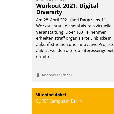
Frage: Wie lassen sich Mammutprojekte
Workout 2021: Digital
meistern und Workloads wuppen – bei
Diversity
zunehmend anspruchsvollen Aufgaben
Am 28. April 2021 fand Datatrains 11.
und abnehmendem Nachwuchs?
Workout statt, diesmal als rein virtuelle
Veranstaltung. Über 100 Teilnehmer
erhielten straff organisierte Einblicke in
Nadja Hußmann
Zukunftsthemen und innovative Projekte
Zuletzt wurden die Top-Interessengebie
ermittelt.
Andreas Lerchner
Wir sind dabei
EUREF Campus in Berlin