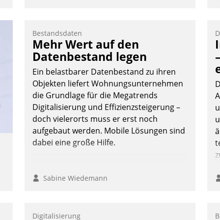
e
I
:
V
Bestandsdaten
D
K
Mehr Wert auf den
H
Datenbestand legen
Ein belastbarer Datenbestand zu ihren
Objekten liefert Wohnungsunternehmen
D
die Grundlage für die Megatrends
A
Digitalisierung und Effizienzsteigerung –
u
doch vielerorts muss er erst noch
u
aufgebaut werden. Mobile Lösungen sind
ä
dabei eine große Hilfe.
t
z
Sabine Wiedemann
e
Digitalisierung
B