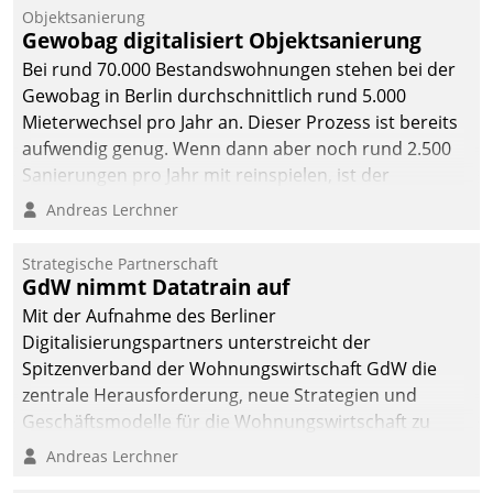
Objektsanierung
Gewobag digitalisiert Objektsanierung
Bei rund 70.000 Bestandswohnungen stehen bei der
Gewobag in Berlin durchschnittlich rund 5.000
Mieterwechsel pro Jahr an. Dieser Prozess ist bereits
aufwendig genug. Wenn dann aber noch rund 2.500
Sanierungen pro Jahr mit reinspielen, ist der
Betreuungs- und Organisationsaufwand immens. Im
Andreas Lerchner
Rahmen ihrer Digitalisierungsstrategie hat das
kommunale Wohnungsbauunternehmen daher
Strategische Partnerschaft
gemeinsam mit der Berliner Datatrain GmbH den
GdW nimmt Datatrain auf
Teilprozess der Objektsanierung digitalisiert.
Mit der Aufnahme des Berliner
Digitalisierungspartners unterstreicht der
Spitzenverband der Wohnungswirtschaft GdW die
zentrale Herausforderung, neue Strategien und
Geschäftsmodelle für die Wohnungswirtschaft zu
entwickeln.
Andreas Lerchner