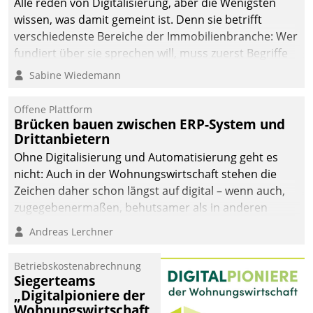
Alle reden von Digitalisierung, aber die Wenigsten
wissen, was damit gemeint ist. Denn sie betrifft
verschiedenste Bereiche der Immobilienbranche: Wer
fundiert über sie sprechen will, muss zuerst Begriffe
klären. Ein Aspekt ist die betriebliche Optimierung:
Sabine Wiedemann
Moderne Softwarelösungen ermöglichen große
Einsparungen durch optimierte und automatisierte
Offene Plattform
Prozesse. Doch man darf nicht zu viel erwarten: Allein
Brücken bauen zwischen ERP-System und
Drittanbietern
mit der Einführung einer neuen Software ist es nicht
getan. Die Digitalisierung erfordert von Unternehmen
Ohne Digitalisierung und Automatisierung geht es
die Bereitschaft, sich zu überprüfen, zu hinterfragen
nicht: Auch in der Wohnungswirtschaft stehen die
und zu verändern.
Zeichen daher schon längst auf digital – wenn auch,
zugegebenermaßen, behutsamer als in anderen
Branchen.
Andreas Lerchner
Betriebskostenabrechnung
Siegerteams
„Digitalpioniere der
Wohnungswirtschaft