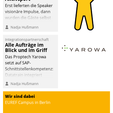
anspruchsvollen
Erst lieferten die Speaker
Aufgaben und
visionäre Impulse, dann
abnehmendem
wurden die Gäste selbst
Nachwuchs?
aktiv und sammelten
Nadja Hußmann
methodisch
Vernetzungsideen fürs
Integrationspartnerschaft
Quartier. Dazwischen
Alle Aufträge im
zeigte Datatrain, was es
Blick und im Griff
Neues zu bieten hat.
Das Proptech Yarowa
setzt auf SAP-
Schnittstellenkompetenz:
Datatrain integriert
Yarowas Portal zur
Nadja Hußmann
Vergabe und Verwaltung
von Aufträgen der
Wir sind dabei
operativen
EUREF Campus in Berlin
Instandhaltung in die
SAP-Systemlandschaft