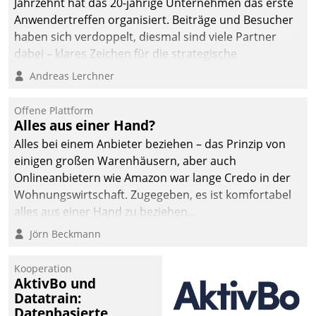
Jahrzehnt hat das 20-jährige Unternehmen das erste
man auf
Anwendertreffen organisiert. Beiträge und Besucher
Cloudtechnologie,
haben sich verdoppelt, diesmal sind viele Partner
bewährte und Startup-
dabei – klares Zeichen für die strategische
Partner sowie erstmals
Fokussierung auf den Kunden.
Andreas Lerchner
agile Projektmethoden.
Offene Plattform
Alles aus einer Hand?
Alles bei einem Anbieter beziehen – das Prinzip von
einigen großen Warenhäusern, aber auch
Onlineanbietern wie Amazon war lange Credo in der
Wohnungswirtschaft. Zugegeben, es ist komfortabel
alles aus einer Hand zu beziehen...
Jörn Beckmann
Kooperation
AktivBo und
Datatrain:
Datenbasierte