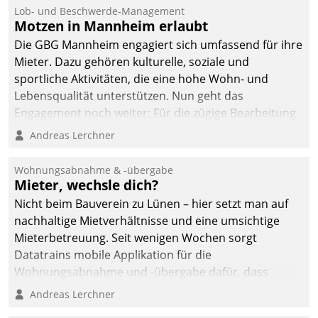
Lob- und Beschwerde-Management
Motzen in Mannheim erlaubt
Die GBG Mannheim engagiert sich umfassend für ihre
Mieter. Dazu gehören kulturelle, soziale und
sportliche Aktivitäten, die eine hohe Wohn- und
Lebensqualität unterstützen. Nun geht das
Engagement noch weiter: Für die zügige Bearbeitung
von Beschwerden – oder Lob – richtet das
Andreas Lerchner
Unternehmen mit Datatrains Applikation fürs Lob-
und Beschwerde-Management einen eigenen Kanal
Wohnungsabnahme & -übergabe
ein.
Mieter, wechsle dich?
Nicht beim Bauverein zu Lünen – hier setzt man auf
nachhaltige Mietverhältnisse und eine umsichtige
Mieterbetreuung. Seit wenigen Wochen sorgt
Datatrains mobile Applikation für die
Wohnungsabnahme und -übergabe dafür, dass
Mieter wohlgeordnet kommen und, so es sein muss,
Andreas Lerchner
gehen können.