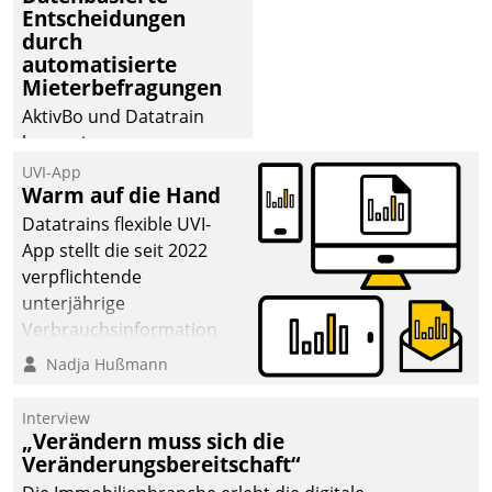
Entscheidungen
durch
automatisierte
Mieterbefragungen
AktivBo und Datatrain
kooperieren –
Immobilienunternehmen
UVI-App
Warm auf die Hand
profitieren: Die nahtlose
Integration der Lösungen
Datatrains flexible UVI-
von AktivBo und
App stellt die seit 2022
Datatrain ermöglicht
verpflichtende
automatisiert ausgelöste,
unterjährige
zielgerichtete
Verbrauchsinformation
Mieterbefragungen – eine
schnell, zuverlässig und
Nadja Hußmann
starke Grundlage für
leicht bekömmlich bereit:
intelligente,
Die monatlichen
Interview
datengestützte
Mitteilungen zum
„Verändern muss sich die
Entscheidungen.
Veränderungsbereitschaft“
Heizungs- und
Wasserverbrauch gehen