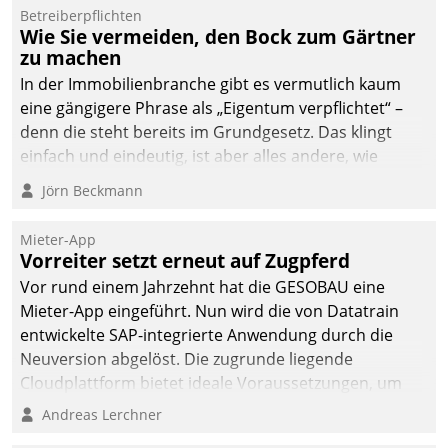
Dialogführung ermöglicht
Betreiberpflichten
Wie Sie vermeiden, den Bock zum Gärtner
dem externen
zu machen
Serviceteam, Anrufe von
In der Immobilienbranche gibt es vermutlich kaum
Mietenden zügiger und
eine gängigere Phrase als „Eigentum verpflichtet“ –
effizienter zu bearbeiten.
denn die steht bereits im Grundgesetz. Das klingt
einfach und eindeutig, ist aber alles andere, wie
Branchenbeschäftigte wissen. Denn mit der
Jörn Beckmann
Verantwortung folgen Verpflichtungen.
Mieter-App
Vorreiter setzt erneut auf Zugpferd
Vor rund einem Jahrzehnt hat die GESOBAU eine
Mieter-App eingeführt. Nun wird die von Datatrain
entwickelte SAP-integrierte Anwendung durch die
Neuversion abgelöst. Die zugrunde liegende
Cloudplattform bietet ideale Voraussetzungen, um
die Funktionalität der App zu erweitern und weitere
Andreas Lerchner
innovative Apps, auch von Drittanbietern, in SAP zu