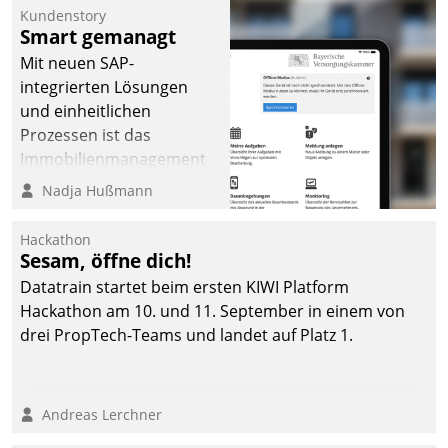
Kundenstory
Smart gemanagt
Mit neuen SAP-
integrierten Lösungen
und einheitlichen
Prozessen ist das
Immobilienmanagement
der Bayerischen
Nadja Hußmann
Versorgungskammer im
Ressort Kapitalanlage für
Hackathon
künftige Aufgaben und
Sesam, öffne dich!
Herausforderungen
Datatrain startet beim ersten KIWI Platform
gerüstet.
Hackathon am 10. und 11. September in einem von
drei PropTech-Teams und landet auf Platz 1.
Andreas Lerchner