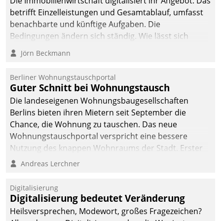
Die Immobilienwirtschaft digitalisiert ihr Angebot. Das
sich dabei für den Betrieb
betrifft Einzelleistungen und Gesamtablauf, umfasst
der Lösung über die SAP
benachbarte und künftige Aufgaben. Die
Cloud Platform
Bedingungen ändern sich ständig. Wie lässt sich
entschieden - als erstes
technisch die Kontrolle wahren und zugleich Freiraum
Jörn Beckmann
Unternehmen am
fürs Wachsen öffnen?
Wohnungsmarkt.
Berliner Wohnungstauschportal
Guter Schnitt bei Wohnungstausch
Die landeseigenen Wohnungsbaugesellschaften
Berlins bieten ihren Mietern seit September die
Chance, die Wohnung zu tauschen. Das neue
Wohnungstauschportal verspricht eine bessere
Nutzung des knappen Wohnraums der Stadt. Erster
Anwendungsfall für Datatrains Lösung API-Hub mit
Andreas Lerchner
Schnittstellen zu den ERP-Systemen der
Unternehmen.
Digitalisierung
Digitalisierung bedeutet Veränderung
Heilsversprechen, Modewort, großes Fragezeichen?