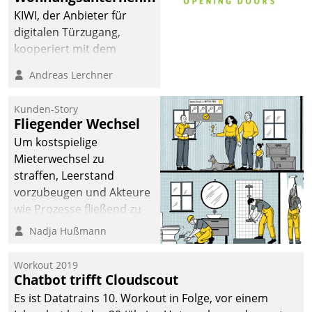
KIWI, der Anbieter für
digitalen Türzugang,
kooperiert mit dem
Beratungs- und
Andreas Lerchner
Softwareentwicklungshaus
Datatrain.
Kunden-Story
Fliegender Wechsel
Um kostspielige
Mieterwechsel zu
straffen, Leerstand
vorzubeugen und Akteure
wie Prozesse fließend zu
vernetzen, nutzt die
Nadja Hußmann
Berliner Gewobag seit
Jahresbeginn eine
Workout 2019
Überblick, Einsicht und
Chatbot trifft Cloudscout
Eingriff bietende Lösung.
Es ist Datatrains 10. Workout in Folge, vor einem
Zur Entwicklung setzte