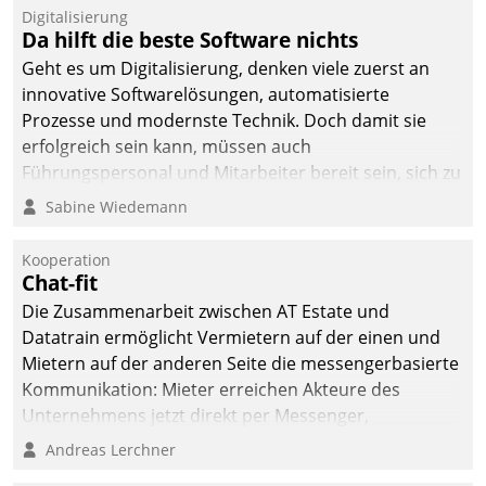
Digitalisierung
Da hilft die beste Software nichts
Geht es um Digitalisierung, denken viele zuerst an
innovative Softwarelösungen, automatisierte
Prozesse und modernste Technik. Doch damit sie
erfolgreich sein kann, müssen auch
Führungspersonal und Mitarbeiter bereit sein, sich zu
verändern und anzupassen, sonst werden sie an ihr
Sabine Wiedemann
scheitern.
Kooperation
Chat-fit
Die Zusammenarbeit zwischen AT Estate und
Datatrain ermöglicht Vermietern auf der einen und
Mietern auf der anderen Seite die messengerbasierte
Kommunikation: Mieter erreichen Akteure des
Unternehmens jetzt direkt per Messenger,
Mitarbeiter oder Dienstleister empfangen oder
Andreas Lerchner
versenden die Nachrichten via Cockpit.