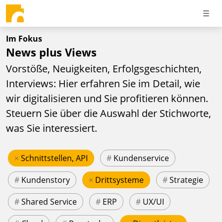
Im Fokus
News plus Views
Vorstöße, Neuigkeiten, Erfolgsgeschichten,
Interviews: Hier erfahren Sie im Detail, wie
wir digitalisieren und Sie profitieren können.
Steuern Sie über die Auswahl der Stichworte,
was Sie interessiert.
×
Schnittstellen, API
#
Kundenservice
#
Kundenstory
×
Drittsysteme
#
Strategie
#
Shared Service
#
ERP
#
UX/UI