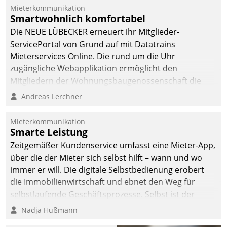
integrieren.
Mieterkommunikation
Smartwohnlich komfortabel
Die NEUE LÜBECKER erneuert ihr Mitglieder-
ServicePortal von Grund auf mit Datatrains
Mieterservices Online. Die rund um die Uhr
zugängliche Webapplikation ermöglicht den
Mitgliedern der Wohnungs­bau­genossenschaft die
Kontaktaufnahme per Smartphone, Tablet oder PC.
Andreas Lerchner
Mieterkommunikation
Smarte Leistung
Zeitgemäßer Kundenservice umfasst eine Mieter-App,
über die der Mieter sich selbst hilft – wann und wo
immer er will. Die digitale Selbstbedienung erobert
die Immobilienwirtschaft und ebnet den Weg für
selbstlaufende Geschäftsprozesse. Selbst ist der
Kunde und smart der Serviceanbieter.
Nadja Hußmann