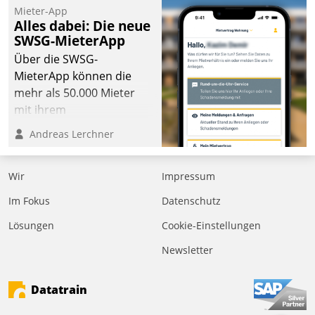
Mieter-App
Alles dabei: Die neue
SWSG-MieterApp
Über die SWSG-
MieterApp können die
mehr als 50.000 Mieter
mit ihrem
Wohnungsunternehmen
Andreas Lerchner
kommunizieren, auf dem
Laufenden bleiben, Daten
Wir
Impressum
einsehen und ändern
oder
Im Fokus
Datenschutz
Schadensmeldungen
Lösungen
Cookie-Einstellungen
abgeben – rund um die
Uhr.
Newsletter
Datatrain