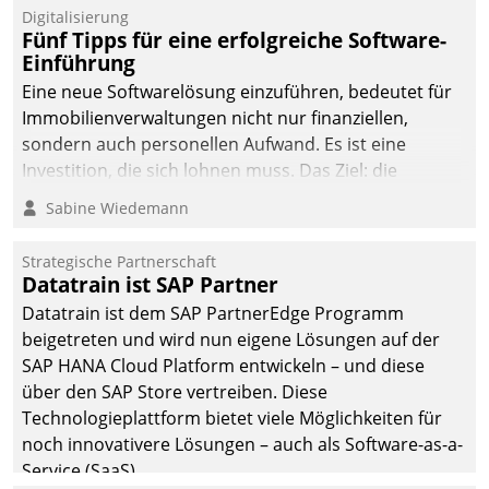
Digitalisierung
Fünf Tipps für eine erfolgreiche Software-
Einführung
Eine neue Softwarelösung einzuführen, bedeutet für
Immobilienverwaltungen nicht nur finanziellen,
sondern auch personellen Aufwand. Es ist eine
Investition, die sich lohnen muss. Das Ziel: die
nachhaltige Optimierung der Geschäftsabläufe. Damit
Sabine Wiedemann
dieses Ziel erreicht wird, sollten einige Grundregeln
befolgt werden.
Strategische Partnerschaft
Datatrain ist SAP Partner
Datatrain ist dem SAP PartnerEdge Programm
beigetreten und wird nun eigene Lösungen auf der
SAP HANA Cloud Platform entwickeln – und diese
über den SAP Store vertreiben. Diese
Technologieplattform bietet viele Möglichkeiten für
noch innovativere Lösungen – auch als Software-as-a-
Service (SaaS).