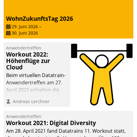
deutscher
Wohnungsunternehmen
WohnZukunftsTag 2026
– und beschleunigt damit
29. Juni 2026
–
den Weg vom
30. Juni 2026
Mieteranliegen zum
Dienstleisterauftrag.
Anwendertreffen
Workout 2022:
Höhenflüge zur
Cloud
Beim virtuellen Datatrain-
Anwendertreffen am 27.
April 2022 erhielten die
Teilnehmerinnen und
Andreas Lerchner
Teilnehmer kurzweilige
Einblicke in innovative
Anwendertreffen
Cloud-Strategien und -
Workout 2021: Digital Diversity
Lösungen mit hohem
Am 28. April 2021 fand Datatrains 11. Workout statt,
Zukunftspotenzial.