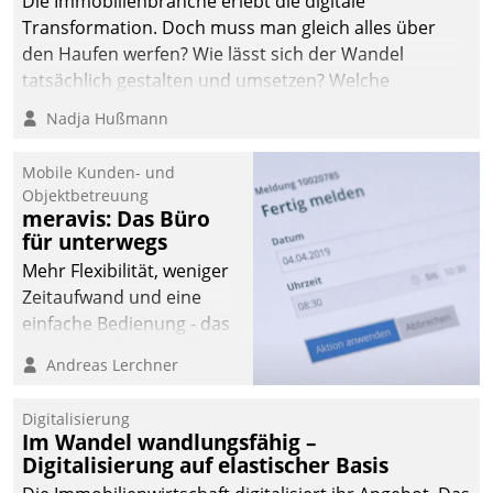
Die Immobilienbranche erlebt die digitale
automatisiert, vollständig
Transformation. Doch muss man gleich alles über
und auf Wunsch über
den Haufen werfen? Wie lässt sich der Wandel
mehrere zuvor
tatsächlich gestalten und umsetzen? Welche
festgelegte
Argumente zählen wirklich?
Nadja Hußmann
Kommunikationswege bei
den Empfängern ein.
Mobile Kunden- und
Objektbetreuung
meravis: Das Büro
für unterwegs
Mehr Flexibilität, weniger
Zeitaufwand und eine
einfache Bedienung - das
verspricht das aktuelle
Andreas Lerchner
Cockpit für mobile
Mitarbeiter von
Digitalisierung
Datatrain. Die meravis
Im Wandel wandlungsfähig –
Wohnungsbau- und
Digitalisierung auf elastischer Basis
Immobilien GmbH hat