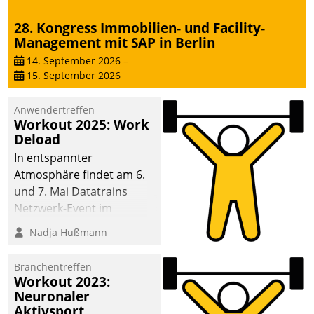
28. Kongress Immobilien- und Facility-
Management mit SAP in Berlin
14. September 2026
–
15. September 2026
Anwendertreffen
Workout 2025: Work
Deload
In entspannter
Atmosphäre findet am 6.
und 7. Mai Datatrains
Netzwerk-Event im
Kunden- und Partnerkreis
Nadja Hußmann
statt. Zentrale Frage: Wie
lassen sich
Branchentreffen
Mammutprojekte
Workout 2023:
meistern und Workloads
Neuronaler
Aktivsport
wuppen – bei zunehmend