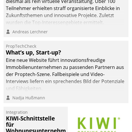
diesmal als rein virtuelle Veranstaltung. Über 100
Teilnehmer erhielten straff organisierte Einblicke in
Zukunftsthemen und innovative Projekte. Zuletzt
wurden die Top-Interessengebiete ermittelt.
Andreas Lerchner
PropTechCheck
What’s up, Start-up?
Eine neue Website führt innovationsfreudige
Immobilienunternehmen zu passenden Partnern aus
der Proptech-Szene. Fallbeispiele und Video-
Interviews liefern ein sprechendes Bild der Potenziale
und Fähigkeiten.
Nadja Hußmann
Integration
KIWI-Schnittstelle
für
Wohnungsunternehmen