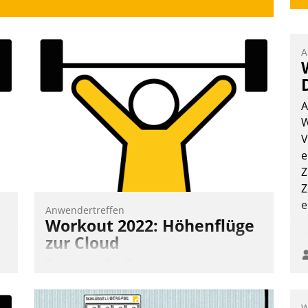
A
A
W
V
e
Z
Z
e
Anwendertreffen
Workout 2022: Höhenflüge
zur Cloud
Beim virtuellen Datatrain-
Anwendertreffen am 27. April 2022
erhielten die Teilnehmerinnen und
W