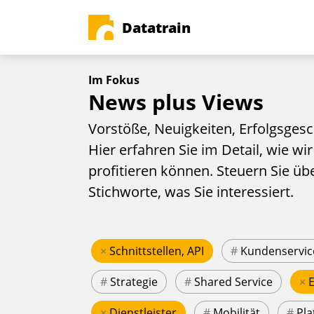
Datatrain
Im Fokus
News plus Views
Vorstöße, Neuigkeiten, Erfolgsgesc
Hier erfahren Sie im Detail, wie wir
profitieren können. Steuern Sie üb
Stichworte, was Sie interessiert.
×
Schnittstellen, API
#
Kundenservic
#
Strategie
#
Shared Service
×
×
Dienstleister
#
Mobilität
#
Pla