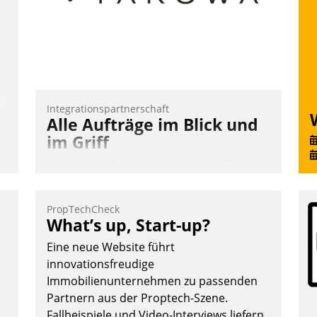
Cloudtechnologie, bewährte und Startup-
Partner sowie erstmals agile
Projektmethoden.
Nadja Hußmann
Integrationspartnerschaft
Alle Aufträge im Blick und
im Griff
Das Proptech Yarowa setzt auf SAP-
Schnittstellenkompetenz: Datatrain
integriert Yarowas Portal zur Vergabe
PropTechCheck
und Verwaltung von Aufträgen der
What’s up, Start-up?
operativen Instandhaltung in die SAP-
Eine neue Website führt
Systemlandschaft deutscher
innovationsfreudige
Wohnungsunternehmen – und
Immobilienunternehmen zu passenden
beschleunigt damit den Weg vom
Partnern aus der Proptech-Szene.
Mieteranliegen zum Dienstleisterauftrag.
Fallbeispiele und Video-Interviews liefern