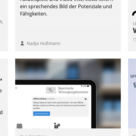
Nadja Hußmann
ein sprechendes Bild der Potenziale und
Fähigkeiten.
n.
U
D
Nadja Hußmann
2
V
z
D
H
“
a
e
W
K
E
nd