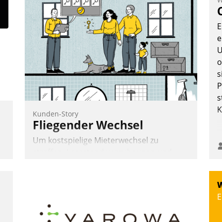
Teilnehmer kurzweilige Einblicke in
innovative Cloud-Strategien und -
E
Lösungen mit hohem Zukunftspotenzial.
e
U
o
s
Andreas Lerchner
P
s
K
Kunden-Story
Fliegender Wechsel
Um kostspielige Mieterwechsel zu
straffen, Leerstand vorzubeugen und
Akteure wie Prozesse fließend zu
vernetzen, nutzt die Berliner Gewobag
W
seit Jahresbeginn eine Überblick, Einsicht
E
und Eingriff bietende Lösung. Zur
Entwicklung setzte man auf