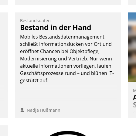
KIWI, der Anbieter für digitalen
o
Türzugang, kooperiert mit dem
D
Beratungs- und
A
Bestandsdaten
Softwareentwicklungshaus Datatrain.
e
Bestand in der Hand
S
D
Mobiles Bestandsdatenmanagement
U
schließt Informationslücken vor Ort und
ü
eröffnet Chancen bei Objektpflege,
v
Modernisierung und Vertrieb. Nur wenn
aktuelle Informationen vorliegen, laufen
Andreas Lerchner
Geschäftsprozesse rund – und blühen IT-
gestützt auf.
M
Nadja Hußmann
Ü
m
W
a