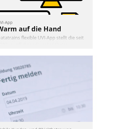
VI-App
Warm auf die Hand
atatrains flexible UVI-App stellt die seit
022 verpflichtende unterjährige
erbrauchsinformation schnell,
uverlässig und leicht bekömmlich bereit:
ie monatlichen Mitteilungen zum
eizungs- und Wasserverbrauch gehen
utomatisiert, vollständig und auf
unsch über mehrere zuvor festgelegte
ommunikationswege bei den
mpfängern ein.
Nadja Hußmann