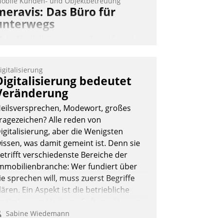
obile Kunden- und Objektbetreuung
meravis: Das Büro für
unterwegs
ehr Flexibilität, weniger Zeitaufwand
nd eine einfache Bedienung - das
erspricht das aktuelle Cockpit für mobile
igitalisierung
itarbeiter von Datatrain. Die meravis
Digitalisierung bedeutet
ohnungsbau- und Immobilien GmbH
Veränderung
at sich dabei für den Betrieb der Lösung
eilsversprechen, Modewort, großes
ber die SAP Cloud Platform entschieden
ragezeichen? Alle reden von
 als erstes Unternehmen am
igitalisierung, aber die Wenigsten
ohnungsmarkt.
issen, was damit gemeint ist. Denn sie
Andreas Lerchner
etrifft verschiedenste Bereiche der
mmobilienbranche: Wer fundiert über
ie sprechen will, muss zuerst Begriffe
lären. Ein Aspekt ist die betriebliche
ptimierung: Moderne Softwarelösungen
rmöglichen große Einsparungen durch
Sabine Wiedemann