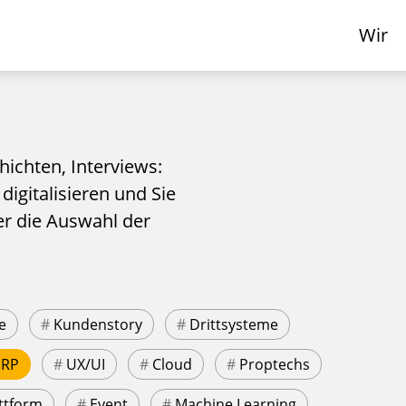
Wir
hichten, Interviews:
 digitalisieren und Sie
er die Auswahl der
e
#
Kundenstory
#
Drittsysteme
ERP
#
UX/UI
#
Cloud
#
Proptechs
ttform
#
Event
#
Machine Learning