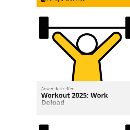
Anwendertreffen
Workout 2025: Work
Deload
In entspannter Atmosphäre findet am 6.
und 7. Mai Datatrains Netzwerk-Event im
Kunden- und Partnerkreis statt. Zentrale