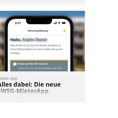
ptimierte und automatisierte Prozesse.
och man darf nicht zu viel erwarten:
llein mit der Einführung einer neuen
oftware ist es nicht getan. Die
igitalisierung erfordert von
nternehmen die Bereitschaft, sich zu
berprüfen, zu hinterfragen und zu
erändern.
ieter-App
Alles dabei: Die neue
SWSG-MieterApp
ber die SWSG-MieterApp können die
ehr als 50.000 Mieter mit ihrem
ohnungsunternehmen kommunizieren,
uf dem Laufenden bleiben, Daten