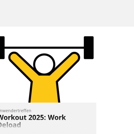
nwendertreffen
Workout 2025: Work
Deload
n entspannter Atmosphäre findet am 6.