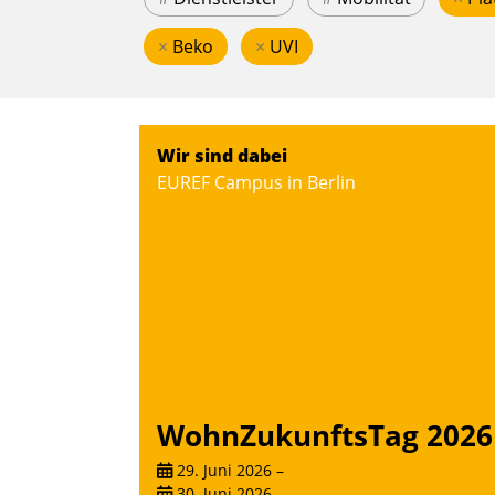
×
Beko
×
UVI
Wir sind dabei
EUREF Campus in Berlin
WohnZukunftsTag 2026
29. Juni 2026
–
30. Juni 2026