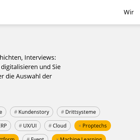
Wir
hichten, Interviews:
 digitalisieren und Sie
er die Auswahl der
e
#
Kundenstory
#
Drittsysteme
ERP
#
UX/UI
#
Cloud
×
Proptechs
ttform
#
Event
×
Machine Learning