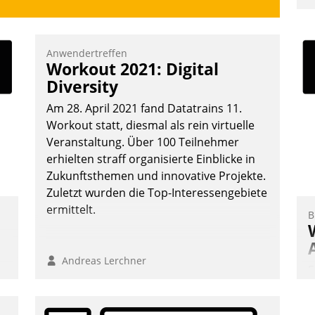
u
K
F
Anwendertreffen
Workout 2021: Digital
m
Diversity
z
u
Am 28. April 2021 fand Datatrains 11.
Workout statt, diesmal als rein virtuelle
Veranstaltung. Über 100 Teilnehmer
erhielten straff organisierte Einblicke in
Zukunftsthemen und innovative Projekte.
Zuletzt wurden die Top-Interessengebiete
ermittelt.
B
Andreas Lerchner
E
I
a