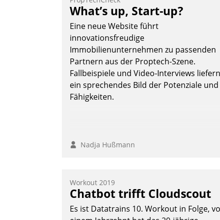
Teilnehmer kurzweilige Einblicke in
What’s up, Start-up?
innovative Cloud-Strategien und -
Eine neue Website führt
Lösungen mit hohem Zukunftspotenzial.
innovationsfreudige
Immobilienunternehmen zu passenden
Partnern aus der Proptech-Szene.
Fallbeispiele und Video-Interviews liefer
Andreas Lerchner
ein sprechendes Bild der Potenziale und
Fähigkeiten.
Nadja Hußmann
Workout 2019
Chatbot trifft Cloudscout
Es ist Datatrains 10. Workout in Folge, v