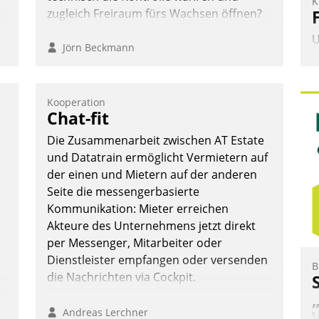
K
zugleich Freiraum fürs Wachsen öffnen?
U
Jörn Beckmann
s
A
v
Kooperation
s
Chat-fit
u
Die Zusammenarbeit zwischen AT Estate
E
und Datatrain ermöglicht Vermietern auf
C
der einen und Mietern auf der anderen
P
Seite die messengerbasierte
P
Kommunikation: Mieter erreichen
Akteure des Unternehmens jetzt direkt
per Messenger, Mitarbeiter oder
Dienstleister empfangen oder versenden
B
die Nachrichten via Cockpit.
n
Andreas Lerchner