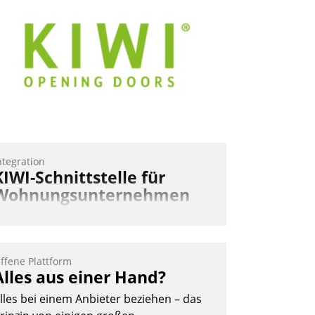
ernetzungsideen fürs Quartier.
azwischen zeigte Datatrain, was es
eues zu bieten hat.
Nadja Hußmann
ntegration
KIWI-Schnittstelle für
Wohnungsunternehmen
IWI, der Anbieter für digitalen
ürzugang, kooperiert mit dem
eratungs- und
ffene Plattform
oftwareentwicklungshaus Datatrain.
Alles aus einer Hand?
lles bei einem Anbieter beziehen – das