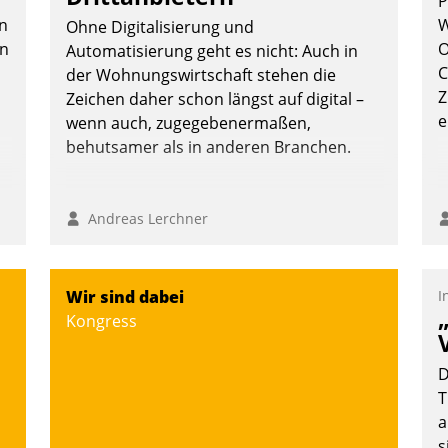
P
Wunsch über mehrere zuvor festgelegte
n
W
Kommunikationswege bei den
Ohne Digitalisierung und
en
O
Empfängern ein.
Automatisierung geht es nicht: Auch in
C
der Wohnungswirtschaft stehen die
Nadja Hußmann
Z
Zeichen daher schon längst auf digital –
e
wenn auch, zugegebenermaßen,
behutsamer als in anderen Branchen.
Andreas Lerchner
Wir sind dabei
I
Kongress
D
T
a
s