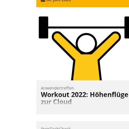
Anwendertreffen
Workout 2022: Höhenflüge
zur Cloud
Beim virtuellen Datatrain-
Anwendertreffen am 27. April 2022
erhielten die Teilnehmerinnen und
PropTechCheck