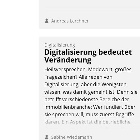
Andreas Lerchner
Digitalisierung
Digitalisierung bedeutet
Veränderung
Heilsversprechen, Modewort, großes
Fragezeichen? Alle reden von
Digitalisierung, aber die Wenigsten
wissen, was damit gemeint ist. Denn sie
betrifft verschiedenste Bereiche der
Immobilienbranche: Wer fundiert über
sie sprechen will, muss zuerst Begriffe
klären. Ein Aspekt ist die betriebliche
Optimierung: Moderne Softwarelösunge
ermöglichen große Einsparungen durch
Sabine Wiedemann