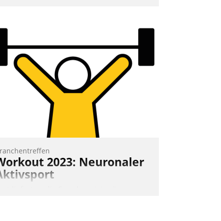
nd 7. Mai Datatrains Netzwerk-Event im
unden- und Partnerkreis statt. Zentrale
rage: Wie lassen sich Mammutprojekte
eistern und Workloads wuppen – bei
unehmend anspruchsvollen Aufgaben
nd abnehmendem Nachwuchs?
Nadja Hußmann
ranchentreffen
Workout 2023: Neuronaler
Aktivsport
rst lieferten die Speaker visionäre
mpulse, dann wurden die Gäste selbst
ktiv und sammelten methodisch