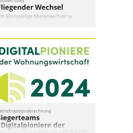
unden-Story
Fliegender Wechsel
m kostspielige Mieterwechsel zu
traffen, Leerstand vorzubeugen und
kteure wie Prozesse fließend zu
ernetzen, nutzt die Berliner Gewobag
eit Jahresbeginn eine Überblick, Einsicht
nd Eingriff bietende Lösung. Zur
ntwicklung setzte man auf
loudtechnologie, bewährte und Startup-
artner sowie erstmals agile
rojektmethoden.
Nadja Hußmann
etriebskostenabrechnung
Siegerteams
„Digitalpioniere der
Wohnungswirtschaft 2024“