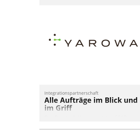
optimierte und automatisierte Prozesse.
Doch man darf nicht zu viel erwarten:
Allein mit der Einführung einer neuen
Software ist es nicht getan. Die
Digitalisierung erfordert von
Unternehmen die Bereitschaft, sich zu
überprüfen, zu hinterfragen und zu
verändern.
Integrationspartnerschaft
Alle Aufträge im Blick und
im Griff
Das Proptech Yarowa setzt auf SAP-
Schnittstellenkompetenz: Datatrain
integriert Yarowas Portal zur Vergabe
und Verwaltung von Aufträgen der