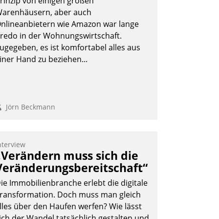
rinzip von einigen großen
arenhäusern, aber auch
nlineanbietern wie Amazon war lange
redo in der Wohnungswirtschaft.
Andreas Lerchner
ugegeben, es ist komfortabel alles aus
iner Hand zu beziehen...
Jörn Beckmann
nterview
„Verändern muss sich die
Veränderungsbereitschaft“
ie Immobilienbranche erlebt die digitale
ransformation. Doch muss man gleich
lles über den Haufen werfen? Wie lässt
ich der Wandel tatsächlich gestalten und