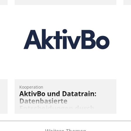
W
d
f
„
W
s
W
Kooperation
AktivBo und Datatrain:
Datenbasierte
Entscheidungen durch
automatisierte
Mieterbefragungen