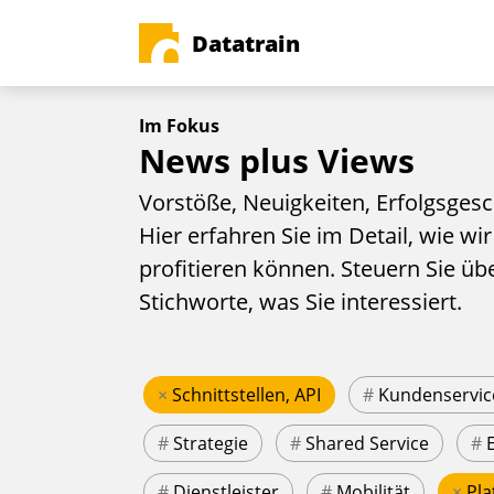
Datatrain
Im Fokus
News plus Views
Vorstöße, Neuigkeiten, Erfolgsgesc
Hier erfahren Sie im Detail, wie wir
profitieren können. Steuern Sie üb
Stichworte, was Sie interessiert.
×
Schnittstellen, API
#
Kundenservic
#
Strategie
#
Shared Service
#
#
Dienstleister
#
Mobilität
×
Pla