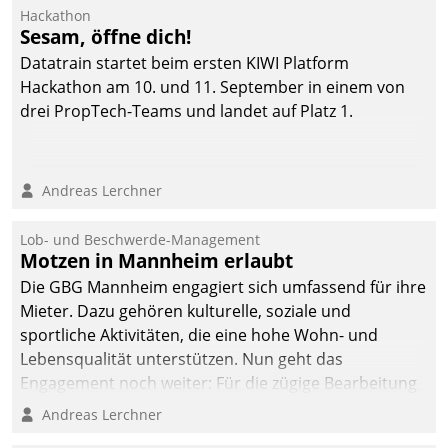
Ressort Kapitalanlage für
Hackathon
künftige Aufgaben und
Sesam, öffne dich!
Herausforderungen
Datatrain startet beim ersten KIWI Platform
gerüstet.
Hackathon am 10. und 11. September in einem von
drei PropTech-Teams und landet auf Platz 1.
Andreas Lerchner
Lob- und Beschwerde-Management
Motzen in Mannheim erlaubt
Die GBG Mannheim engagiert sich umfassend für ihre
Mieter. Dazu gehören kulturelle, soziale und
sportliche Aktivitäten, die eine hohe Wohn- und
Lebensqualität unterstützen. Nun geht das
Engagement noch weiter: Für die zügige Bearbeitung
von Beschwerden – oder Lob – richtet das
Andreas Lerchner
Unternehmen mit Datatrains Applikation fürs Lob-