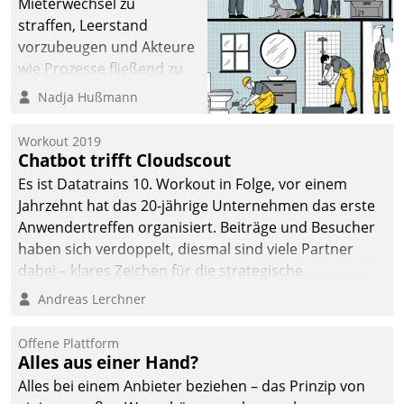
Mieterwechsel zu
straffen, Leerstand
vorzubeugen und Akteure
wie Prozesse fließend zu
vernetzen, nutzt die
Nadja Hußmann
Berliner Gewobag seit
Jahresbeginn eine
Workout 2019
Überblick, Einsicht und
Chatbot trifft Cloudscout
Eingriff bietende Lösung.
Es ist Datatrains 10. Workout in Folge, vor einem
Zur Entwicklung setzte
Jahrzehnt hat das 20-jährige Unternehmen das erste
man auf
Anwendertreffen organisiert. Beiträge und Besucher
Cloudtechnologie,
haben sich verdoppelt, diesmal sind viele Partner
bewährte und Startup-
dabei – klares Zeichen für die strategische
Partner sowie erstmals
Fokussierung auf den Kunden.
Andreas Lerchner
agile Projektmethoden.
Offene Plattform
Alles aus einer Hand?
Alles bei einem Anbieter beziehen – das Prinzip von