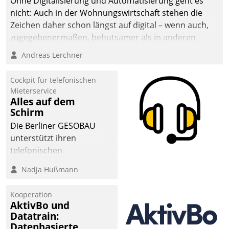
Ohne Digitalisierung und Automatisierung geht es
nicht: Auch in der Wohnungswirtschaft stehen die
Zeichen daher schon längst auf digital – wenn auch,
zugegebenermaßen, behutsamer als in anderen
Branchen.
Andreas Lerchner
Cockpit für telefonischen
Mieterservice
Alles auf dem
Schirm
Die Berliner GESOBAU
unterstützt ihren
telefonischen
Mieterservice mit einem
Nadja Hußmann
digitalen Cockpit, das
situationsbezogen
Kooperation
passende Fragen und
AktivBo und
Schlagworte auswirft.
Datatrain:
Eine intuitive
Datenbasierte