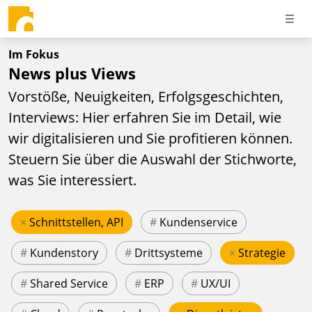
Im Fokus
News plus Views
Vorstöße, Neuigkeiten, Erfolgsgeschichten,
Interviews: Hier erfahren Sie im Detail, wie
wir digitalisieren und Sie profitieren können.
Steuern Sie über die Auswahl der Stichworte,
was Sie interessiert.
×
Schnittstellen, API
#
Kundenservice
#
Kundenstory
#
Drittsysteme
×
Strategie
#
Shared Service
#
ERP
#
UX/UI