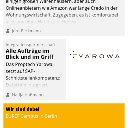
einigen großen Warenhäusern, aber auch
Onlineanbietern wie Amazon war lange Credo in der
Wohnungswirtschaft. Zugegeben, es ist komfortabel
alles aus einer Hand zu beziehen...
Jörn Beckmann
Integrationspartnerschaft
Alle Aufträge im
Blick und im Griff
Das Proptech Yarowa
setzt auf SAP-
Schnittstellenkompetenz:
Datatrain integriert
Yarowas Portal zur
Nadja Hußmann
Vergabe und Verwaltung
von Aufträgen der
Wir sind dabei
operativen
EUREF Campus in Berlin
Instandhaltung in die
SAP-Systemlandschaft