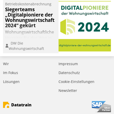
Laufenden bleiben, Daten
Betriebskostenabrechnung
einsehen und ändern
Siegerteams
oder
„Digitalpioniere der
Wohnungswirtschaft
Schadensmeldungen
2024“ gekürt
abgeben – rund um die
Uhr.
Wohnungswirtschaftliche
Vorreiter für den Weg in
DW Die
eine digitale Zukunft zu
Wohnungswirtschaft
finden, ist das Ziel des
Awards „Digitalpioniere
der
Wir
Impressum
Wohnungswirtschaft“.
Im Fokus
Datenschutz
Bewerben können sich
dafür ein Team
Lösungen
Cookie-Einstellungen
bestehend aus
Newsletter
Wohnungsunternehmen
und PropTech.
Datatrain