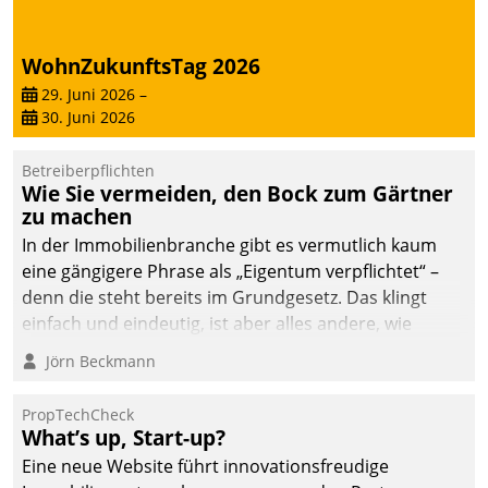
deutscher
Wohnungsunternehmen
WohnZukunftsTag 2026
– und beschleunigt damit
29. Juni 2026
–
den Weg vom
30. Juni 2026
Mieteranliegen zum
Dienstleisterauftrag.
Betreiberpflichten
Wie Sie vermeiden, den Bock zum Gärtner
zu machen
In der Immobilienbranche gibt es vermutlich kaum
eine gängigere Phrase als „Eigentum verpflichtet“ –
denn die steht bereits im Grundgesetz. Das klingt
einfach und eindeutig, ist aber alles andere, wie
Branchenbeschäftigte wissen. Denn mit der
Jörn Beckmann
Verantwortung folgen Verpflichtungen.
PropTechCheck
What’s up, Start-up?
Eine neue Website führt innovationsfreudige