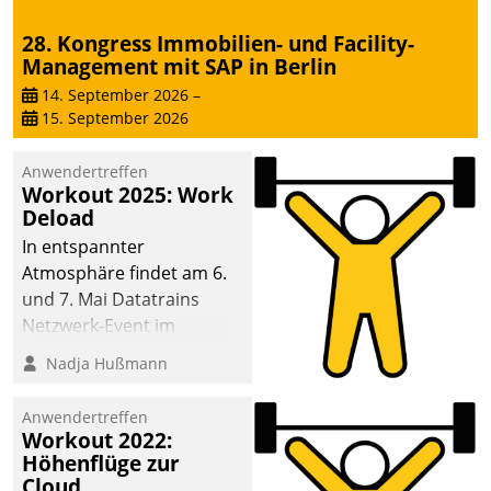
28. Kongress Immobilien- und Facility-
Management mit SAP in Berlin
14. September 2026
–
15. September 2026
Anwendertreffen
Workout 2025: Work
Deload
In entspannter
Atmosphäre findet am 6.
und 7. Mai Datatrains
Netzwerk-Event im
Kunden- und Partnerkreis
Nadja Hußmann
statt. Zentrale Frage: Wie
lassen sich
Anwendertreffen
Mammutprojekte
Workout 2022:
meistern und Workloads
Höhenflüge zur
Cloud
wuppen – bei zunehmend