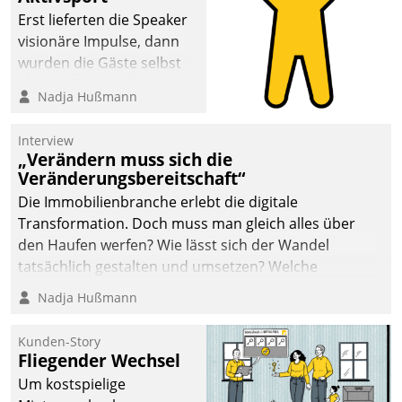
Erst lieferten die Speaker
visionäre Impulse, dann
wurden die Gäste selbst
aktiv und sammelten
Nadja Hußmann
methodisch
Vernetzungsideen fürs
Interview
Quartier. Dazwischen
„Verändern muss sich die
zeigte Datatrain, was es
Veränderungsbereitschaft“
Neues zu bieten hat.
Die Immobilienbranche erlebt die digitale
Transformation. Doch muss man gleich alles über
den Haufen werfen? Wie lässt sich der Wandel
tatsächlich gestalten und umsetzen? Welche
Argumente zählen wirklich?
Nadja Hußmann
Kunden-Story
Fliegender Wechsel
Um kostspielige