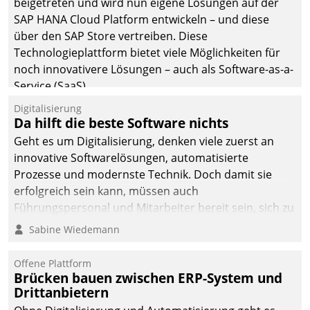
beigetreten und wird nun eigene Lösungen auf der
die Bereitschaft, sich zu überprüfen, zu hinterfragen
SAP HANA Cloud Platform entwickeln – und diese
und zu verändern.
über den SAP Store vertreiben. Diese
Technologieplattform bietet viele Möglichkeiten für
noch innovativere Lösungen – auch als Software-as-a-
Service (SaaS).
Digitalisierung
Da hilft die beste Software nichts
Geht es um Digitalisierung, denken viele zuerst an
innovative Softwarelösungen, automatisierte
Prozesse und modernste Technik. Doch damit sie
erfolgreich sein kann, müssen auch
Führungspersonal und Mitarbeiter bereit sein, sich zu
verändern und anzupassen, sonst werden sie an ihr
Sabine Wiedemann
scheitern.
Offene Plattform
Brücken bauen zwischen ERP-System und
Drittanbietern