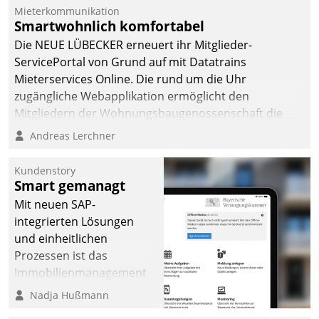
integrieren.
Mieterkommunikation
Smartwohnlich komfortabel
Die NEUE LÜBECKER erneuert ihr Mitglieder-
ServicePortal von Grund auf mit Datatrains
Mieterservices Online. Die rund um die Uhr
zugängliche Webapplikation ermöglicht den
Mitgliedern der Wohnungs­bau­genossenschaft die
Kontaktaufnahme per Smartphone, Tablet oder PC.
Andreas Lerchner
Kundenstory
Smart gemanagt
Mit neuen SAP-
integrierten Lösungen
und einheitlichen
Prozessen ist das
Immobilienmanagement
der Bayerischen
Nadja Hußmann
Versorgungskammer im