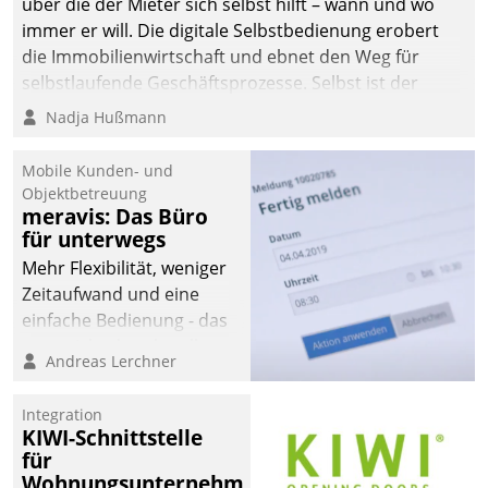
über die der Mieter sich selbst hilft – wann und wo
automatisiert, vollständig
immer er will. Die digitale Selbstbedienung erobert
und auf Wunsch über
die Immobilienwirtschaft und ebnet den Weg für
mehrere zuvor
selbstlaufende Geschäftsprozesse. Selbst ist der
festgelegte
Kunde und smart der Serviceanbieter.
Nadja Hußmann
Kommunikationswege bei
den Empfängern ein.
Mobile Kunden- und
Objektbetreuung
meravis: Das Büro
für unterwegs
Mehr Flexibilität, weniger
Zeitaufwand und eine
einfache Bedienung - das
verspricht das aktuelle
Andreas Lerchner
Cockpit für mobile
Mitarbeiter von
Integration
Datatrain. Die meravis
KIWI-Schnittstelle
Wohnungsbau- und
für
Immobilien GmbH hat
Wohnungsunternehmen