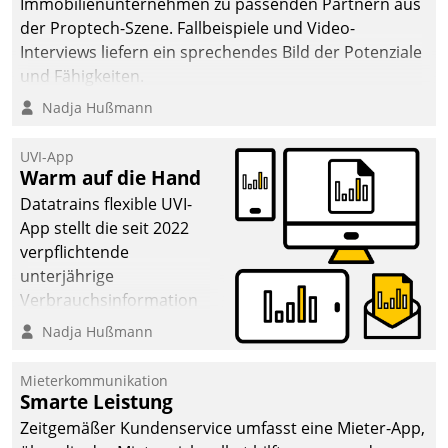
Immobilienunternehmen zu passenden Partnern aus
der Proptech-Szene. Fallbeispiele und Video-
Interviews liefern ein sprechendes Bild der Potenziale
und Fähigkeiten.
Nadja Hußmann
UVI-App
Warm auf die Hand
Datatrains flexible UVI-
App stellt die seit 2022
verpflichtende
unterjährige
Verbrauchsinformation
schnell, zuverlässig und
Nadja Hußmann
leicht bekömmlich bereit:
Die monatlichen
Mieterkommunikation
Mitteilungen zum
Smarte Leistung
Heizungs- und
Zeitgemäßer Kundenservice umfasst eine Mieter-App,
Wasserverbrauch gehen