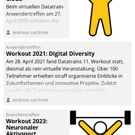
anspruchsvollen
Beim virtuellen Datatrain-
Aufgaben und
Anwendertreffen am 27.
abnehmendem
April 2022 erhielten die
Nachwuchs?
Teilnehmerinnen und
Andreas Lerchner
Teilnehmer kurzweilige
Einblicke in innovative
Anwendertreffen
Cloud-Strategien und -
Workout 2021: Digital Diversity
Lösungen mit hohem
Am 28. April 2021 fand Datatrains 11. Workout statt,
Zukunftspotenzial.
diesmal als rein virtuelle Veranstaltung. Über 100
Teilnehmer erhielten straff organisierte Einblicke in
Zukunftsthemen und innovative Projekte. Zuletzt
wurden die Top-Interessengebiete ermittelt.
Andreas Lerchner
Branchentreffen
Workout 2023:
Neuronaler
Aktivsport