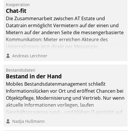
kommunale Wohnungsbauunternehmen daher
Kooperation
gemeinsam mit der Berliner Datatrain GmbH den
Chat-fit
Teilprozess der Objektsanierung digitalisiert.
Die Zusammenarbeit zwischen AT Estate und
Datatrain ermöglicht Vermietern auf der einen und
Mietern auf der anderen Seite die messengerbasierte
Kommunikation: Mieter erreichen Akteure des
Unternehmens jetzt direkt per Messenger,
Mitarbeiter oder Dienstleister empfangen oder
Andreas Lerchner
versenden die Nachrichten via Cockpit.
Bestandsdaten
Bestand in der Hand
Mobiles Bestandsdatenmanagement schließt
Informationslücken vor Ort und eröffnet Chancen bei
Objektpflege, Modernisierung und Vertrieb. Nur wenn
aktuelle Informationen vorliegen, laufen
Geschäftsprozesse rund – und blühen IT-gestützt auf.
Nadja Hußmann