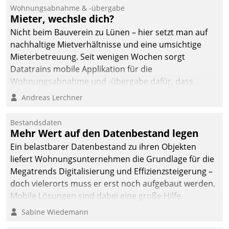
und Beschwerde-Management einen eigenen Kanal
Wohnungsabnahme & -übergabe
ein.
Mieter, wechsle dich?
Nicht beim Bauverein zu Lünen – hier setzt man auf
nachhaltige Mietverhältnisse und eine umsichtige
Mieterbetreuung. Seit wenigen Wochen sorgt
Datatrains mobile Applikation für die
Wohnungsabnahme und -übergabe dafür, dass
Mieter wohlgeordnet kommen und, so es sein muss,
Andreas Lerchner
gehen können.
Bestandsdaten
Mehr Wert auf den Datenbestand legen
Ein belastbarer Datenbestand zu ihren Objekten
liefert Wohnungsunternehmen die Grundlage für die
Megatrends Digitalisierung und Effizienzsteigerung –
doch vielerorts muss er erst noch aufgebaut werden.
Mobile Lösungen sind dabei eine große Hilfe.
Sabine Wiedemann