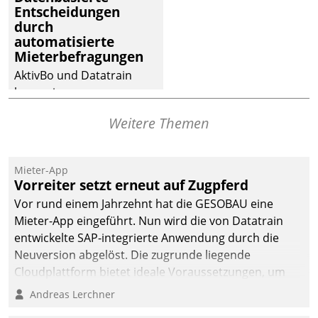
Entscheidungen
Dialogführung ermöglicht
durch
dem externen
automatisierte
Serviceteam, Anrufe von
Mieterbefragungen
Mietenden zügiger und
AktivBo und Datatrain
effizienter zu bearbeiten.
kooperieren –
Immobilienunternehmen
Weitere Themen
profitieren: Die nahtlose
Integration der Lösungen
von AktivBo und
Mieter-App
Datatrain ermöglicht
Vorreiter setzt erneut auf Zugpferd
automatisiert ausgelöste,
Vor rund einem Jahrzehnt hat die GESOBAU eine
zielgerichtete
Mieter-App eingeführt. Nun wird die von Datatrain
Mieterbefragungen – eine
entwickelte SAP-integrierte Anwendung durch die
starke Grundlage für
Neuversion abgelöst. Die zugrunde liegende
intelligente,
Cloudplattform bietet ideale Voraussetzungen, um
datengestützte
die Funktionalität der App zu erweitern und weitere
Andreas Lerchner
Entscheidungen.
innovative Apps, auch von Drittanbietern, in SAP zu