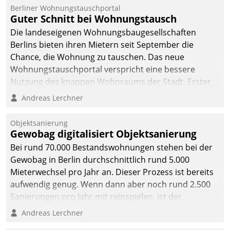
Berliner Wohnungstauschportal
Guter Schnitt bei Wohnungstausch
Die landeseigenen Wohnungsbaugesellschaften
Berlins bieten ihren Mietern seit September die
Chance, die Wohnung zu tauschen. Das neue
Wohnungstauschportal verspricht eine bessere
Nutzung des knappen Wohnraums der Stadt. Erster
Anwendungsfall für Datatrains Lösung API-Hub mit
Andreas Lerchner
Schnittstellen zu den ERP-Systemen der
Unternehmen.
Objektsanierung
Gewobag digitalisiert Objektsanierung
Bei rund 70.000 Bestandswohnungen stehen bei der
Gewobag in Berlin durchschnittlich rund 5.000
Mieterwechsel pro Jahr an. Dieser Prozess ist bereits
aufwendig genug. Wenn dann aber noch rund 2.500
Sanierungen pro Jahr mit reinspielen, ist der
Betreuungs- und Organisationsaufwand immens. Im
Andreas Lerchner
Rahmen ihrer Digitalisierungsstrategie hat das