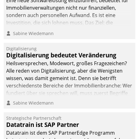
Eine neue Softwarelösung einzuführen, bedeutet für
Immobilienverwaltungen nicht nur finanziellen,
sondern auch personellen Aufwand. Es ist eine
Investition, die sich lohnen muss. Das Ziel: die
nachhaltige Optimierung der Geschäftsabläufe. Damit
Sabine Wiedemann
dieses Ziel erreicht wird, sollten einige Grundregeln
befolgt werden.
Digitalisierung
Digitalisierung bedeutet Veränderung
Heilsversprechen, Modewort, großes Fragezeichen?
Alle reden von Digitalisierung, aber die Wenigsten
wissen, was damit gemeint ist. Denn sie betrifft
verschiedenste Bereiche der Immobilienbranche: Wer
fundiert über sie sprechen will, muss zuerst Begriffe
klären. Ein Aspekt ist die betriebliche Optimierung:
Sabine Wiedemann
Moderne Softwarelösungen ermöglichen große
Einsparungen durch optimierte und automatisierte
Strategische Partnerschaft
Prozesse. Doch man darf nicht zu viel erwarten: Allein
Datatrain ist SAP Partner
mit der Einführung einer neuen Software ist es nicht
Datatrain ist dem SAP PartnerEdge Programm
getan. Die Digitalisierung erfordert von Unternehmen