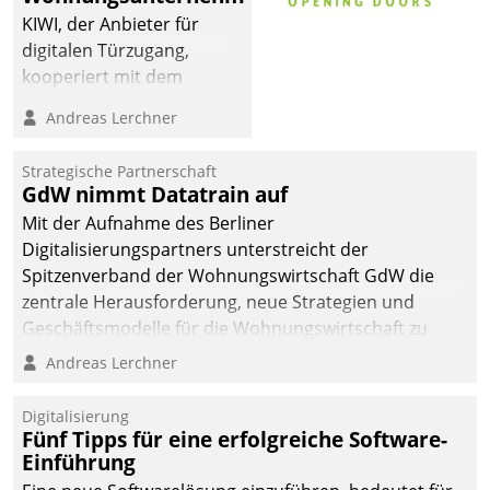
sich dabei für den Betrieb
KIWI, der Anbieter für
der Lösung über die SAP
digitalen Türzugang,
Cloud Platform
kooperiert mit dem
entschieden - als erstes
Beratungs- und
Andreas Lerchner
Unternehmen am
Softwareentwicklungshaus
Wohnungsmarkt.
Datatrain.
Strategische Partnerschaft
GdW nimmt Datatrain auf
Mit der Aufnahme des Berliner
Digitalisierungspartners unterstreicht der
Spitzenverband der Wohnungswirtschaft GdW die
zentrale Herausforderung, neue Strategien und
Geschäftsmodelle für die Wohnungswirtschaft zu
entwickeln.
Andreas Lerchner
Digitalisierung
Fünf Tipps für eine erfolgreiche Software-
Einführung