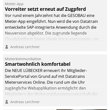
Mieter-App
Vorreiter setzt erneut auf Zugpferd
Vor rund einem Jahrzehnt hat die GESOBAU eine
Mieter-App eingeführt. Nun wird die von Datatrain
entwickelte SAP-integrierte Anwendung durch die
Neuversion abgelöst. Die zugrunde liegende
Cloudplattform bietet ideale Voraussetzungen, um
die Funktionalität der App zu erweitern und weitere
Andreas Lerchner
innovative Apps, auch von Drittanbietern, in SAP zu
integrieren.
Mieterkommunikation
Smartwohnlich komfortabel
Die NEUE LÜBECKER erneuert ihr Mitglieder-
ServicePortal von Grund auf mit Datatrains
Mieterservices Online. Die rund um die Uhr
zugängliche Webapplikation ermöglicht den
Mitgliedern der Wohnungs­bau­genossenschaft die
Kontaktaufnahme per Smartphone, Tablet oder PC.
Andreas Lerchner