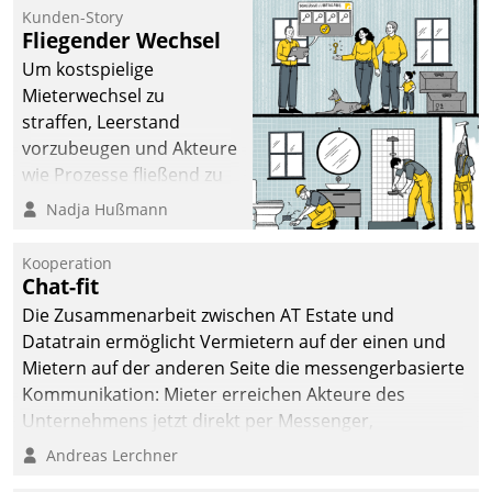
kommunale Wohnungsbauunternehmen daher
Kunden-Story
gemeinsam mit der Berliner Datatrain GmbH den
Fliegender Wechsel
Teilprozess der Objektsanierung digitalisiert.
Um kostspielige
Mieterwechsel zu
straffen, Leerstand
vorzubeugen und Akteure
wie Prozesse fließend zu
vernetzen, nutzt die
Nadja Hußmann
Berliner Gewobag seit
Jahresbeginn eine
Kooperation
Überblick, Einsicht und
Chat-fit
Eingriff bietende Lösung.
Die Zusammenarbeit zwischen AT Estate und
Zur Entwicklung setzte
Datatrain ermöglicht Vermietern auf der einen und
man auf
Mietern auf der anderen Seite die messengerbasierte
Cloudtechnologie,
Kommunikation: Mieter erreichen Akteure des
bewährte und Startup-
Unternehmens jetzt direkt per Messenger,
Partner sowie erstmals
Mitarbeiter oder Dienstleister empfangen oder
Andreas Lerchner
agile Projektmethoden.
versenden die Nachrichten via Cockpit.