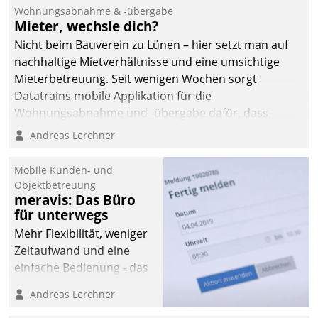
und Beschwerde-Management einen eigenen Kanal
Wohnungsabnahme & -übergabe
ein.
Mieter, wechsle dich?
Nicht beim Bauverein zu Lünen – hier setzt man auf
nachhaltige Mietverhältnisse und eine umsichtige
Mieterbetreuung. Seit wenigen Wochen sorgt
Datatrains mobile Applikation für die
Wohnungsabnahme und -übergabe dafür, dass
Mieter wohlgeordnet kommen und, so es sein muss,
Andreas Lerchner
gehen können.
Mobile Kunden- und
Objektbetreuung
meravis: Das Büro
für unterwegs
Mehr Flexibilität, weniger
Zeitaufwand und eine
einfache Bedienung - das
verspricht das aktuelle
Andreas Lerchner
Cockpit für mobile