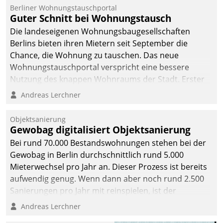
Berliner Wohnungstauschportal
Guter Schnitt bei Wohnungstausch
Die landeseigenen Wohnungsbaugesellschaften
Berlins bieten ihren Mietern seit September die
Chance, die Wohnung zu tauschen. Das neue
Wohnungstauschportal verspricht eine bessere
Nutzung des knappen Wohnraums der Stadt. Erster
Anwendungsfall für Datatrains Lösung API-Hub mit
Andreas Lerchner
Schnittstellen zu den ERP-Systemen der
Unternehmen.
Objektsanierung
Gewobag digitalisiert Objektsanierung
Bei rund 70.000 Bestandswohnungen stehen bei der
Gewobag in Berlin durchschnittlich rund 5.000
Mieterwechsel pro Jahr an. Dieser Prozess ist bereits
aufwendig genug. Wenn dann aber noch rund 2.500
Sanierungen pro Jahr mit reinspielen, ist der
Betreuungs- und Organisationsaufwand immens. Im
Andreas Lerchner
Rahmen ihrer Digitalisierungsstrategie hat das