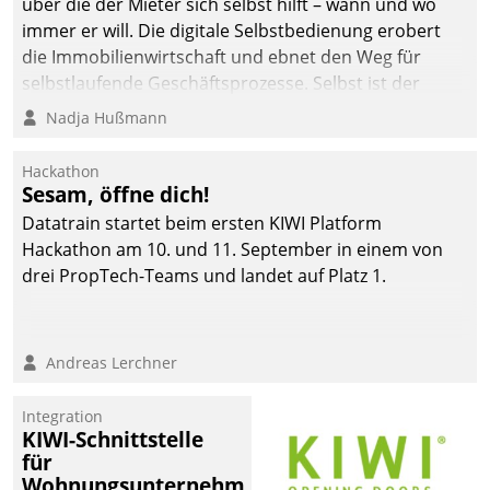
über die der Mieter sich selbst hilft – wann und wo
automatisiert, vollständig
immer er will. Die digitale Selbstbedienung erobert
und auf Wunsch über
die Immobilienwirtschaft und ebnet den Weg für
mehrere zuvor
selbstlaufende Geschäftsprozesse. Selbst ist der
festgelegte
Kunde und smart der Serviceanbieter.
Nadja Hußmann
Kommunikationswege bei
den Empfängern ein.
Hackathon
Sesam, öffne dich!
Datatrain startet beim ersten KIWI Platform
Hackathon am 10. und 11. September in einem von
drei PropTech-Teams und landet auf Platz 1.
Andreas Lerchner
Integration
KIWI-Schnittstelle
für
Wohnungsunternehmen