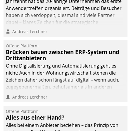
Jahrzehnt hat das 20-jährige Unternehmen das erste
Anwendertreffen organisiert. Beiträge und Besucher
haben sich verdoppelt, diesmal sind viele Partner
dabei – klares Zeichen für die strategische
Fokussierung auf den Kunden.
Andreas Lerchner
Offene Plattform
Brücken bauen zwischen ERP-System und
Drittanbietern
Ohne Digitalisierung und Automatisierung geht es
nicht: Auch in der Wohnungswirtschaft stehen die
Zeichen daher schon längst auf digital – wenn auch,
zugegebenermaßen, behutsamer als in anderen
Branchen.
Andreas Lerchner
Offene Plattform
Alles aus einer Hand?
Alles bei einem Anbieter beziehen – das Prinzip von