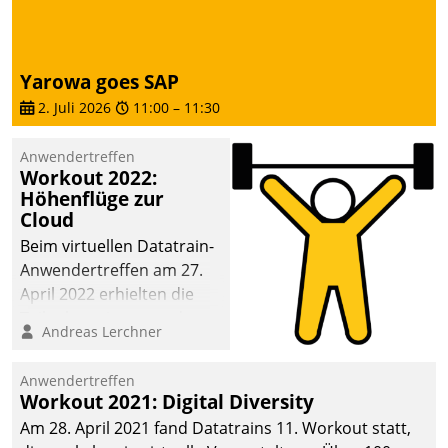
dafür ein Team
bestehend aus
Wohnungsunternehmen
Yarowa goes SAP
und PropTech.
2. Juli 2026
11:00
–
11:30
Anwendertreffen
Workout 2022:
Höhenflüge zur
Cloud
Beim virtuellen Datatrain-
Anwendertreffen am 27.
April 2022 erhielten die
Teilnehmerinnen und
Andreas Lerchner
Teilnehmer kurzweilige
Einblicke in innovative
Anwendertreffen
Cloud-Strategien und -
Workout 2021: Digital Diversity
Lösungen mit hohem
Am 28. April 2021 fand Datatrains 11. Workout statt,
Zukunftspotenzial.