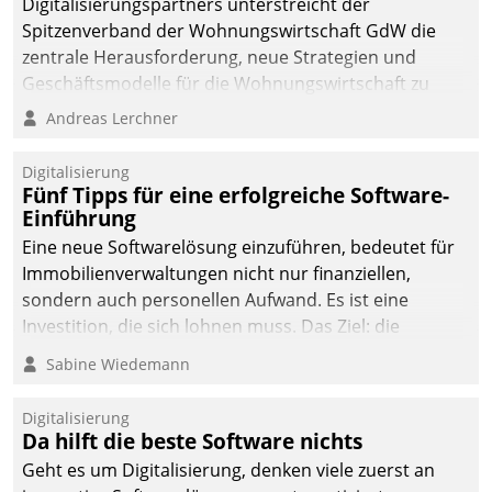
Digitalisierungspartners unterstreicht der
Spitzenverband der Wohnungswirtschaft GdW die
zentrale Herausforderung, neue Strategien und
Geschäftsmodelle für die Wohnungswirtschaft zu
entwickeln.
Andreas Lerchner
Digitalisierung
Fünf Tipps für eine erfolgreiche Software-
Einführung
Eine neue Softwarelösung einzuführen, bedeutet für
Immobilienverwaltungen nicht nur finanziellen,
sondern auch personellen Aufwand. Es ist eine
Investition, die sich lohnen muss. Das Ziel: die
nachhaltige Optimierung der Geschäftsabläufe. Damit
Sabine Wiedemann
dieses Ziel erreicht wird, sollten einige Grundregeln
befolgt werden.
Digitalisierung
Da hilft die beste Software nichts
Geht es um Digitalisierung, denken viele zuerst an