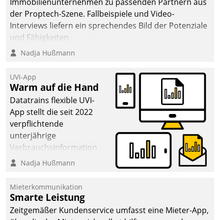
Immobilienunternehmen zu passenden Partnern aus
der Proptech-Szene. Fallbeispiele und Video-
Interviews liefern ein sprechendes Bild der Potenziale
und Fähigkeiten.
Nadja Hußmann
UVI-App
Warm auf die Hand
Datatrains flexible UVI-
App stellt die seit 2022
verpflichtende
unterjährige
Verbrauchsinformation
schnell, zuverlässig und
Nadja Hußmann
leicht bekömmlich bereit:
Die monatlichen
Mieterkommunikation
Mitteilungen zum
Smarte Leistung
Heizungs- und
Zeitgemäßer Kundenservice umfasst eine Mieter-App,
Wasserverbrauch gehen