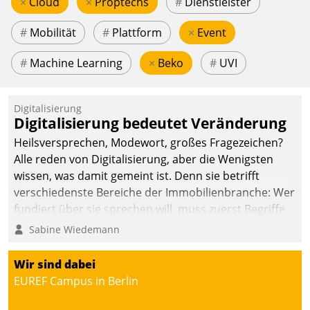
×
Cloud
×
Proptechs
#
Dienstleister
#
Mobilität
#
Plattform
×
Event
#
Machine Learning
×
Beko
#
UVI
Digitalisierung
Digitalisierung bedeutet Veränderung
Heilsversprechen, Modewort, großes Fragezeichen?
Alle reden von Digitalisierung, aber die Wenigsten
wissen, was damit gemeint ist. Denn sie betrifft
verschiedenste Bereiche der Immobilienbranche: Wer
fundiert über sie sprechen will, muss zuerst Begriffe
klären. Ein Aspekt ist die betriebliche Optimierung:
Sabine Wiedemann
Moderne Softwarelösungen ermöglichen große
Einsparungen durch optimierte und automatisierte
Wir sind dabei
Prozesse. Doch man darf nicht zu viel erwarten: Allein
EUREF Campus in Berlin
mit der Einführung einer neuen Software ist es nicht
getan. Die Digitalisierung erfordert von Unternehmen