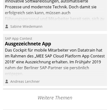
innovative Softwarelösungen, automatisierte
Prozesse und modernste Technik. Doch damit sie
erfolgreich sein kann, müssen auch
Führungspersonal und Mitarbeiter bereit sein, sich zu
verändern und anzupassen, sonst werden sie an ihr
Sabine Wiedemann
scheitern.
SAP App Contest
Ausgezeichnete App
Das Cockpit für mobile Mitarbeiter von Datatrain hat
im Rahmen des „MEE SAP Cloud Platform App Contest
2018“ eine Auszeichnung erhalten. Im Frühjahr 2019
nahm der Berliner SAP-Partner sie persönlich
entgegen.
Andreas Lerchner
Weitere Themen