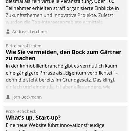
diesmal als rein virtuelle Veranstaltung. Über 100
Teilnehmer erhielten straff organisierte Einblicke in
Zukunftsthemen und innovative Projekte. Zuletzt
wurden die Top-Interessengebiete ermittelt.
Andreas Lerchner
Betreiberpflichten
Wie Sie vermeiden, den Bock zum Gärtner
zu machen
In der Immobilienbranche gibt es vermutlich kaum
eine gängigere Phrase als „Eigentum verpflichtet“ –
denn die steht bereits im Grundgesetz. Das klingt
einfach und eindeutig, ist aber alles andere, wie
Branchenbeschäftigte wissen. Denn mit der
Jörn Beckmann
Verantwortung folgen Verpflichtungen.
PropTechCheck
What’s up, Start-up?
Eine neue Website führt innovationsfreudige