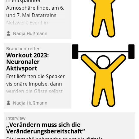
In entspannter
Atmosphäre findet am 6.
und 7. Mai Datatrains
Netzwerk-Event im
Kunden- und Partnerkreis
Nadja Hußmann
statt. Zentrale Frage: Wie
lassen sich
Branchentreffen
Mammutprojekte
Workout 2023:
meistern und Workloads
Neuronaler
Aktivsport
wuppen – bei zunehmend
anspruchsvollen
Erst lieferten die Speaker
Aufgaben und
visionäre Impulse, dann
abnehmendem
wurden die Gäste selbst
Nachwuchs?
aktiv und sammelten
Nadja Hußmann
methodisch
Vernetzungsideen fürs
Interview
Quartier. Dazwischen
„Verändern muss sich die
zeigte Datatrain, was es
Veränderungsbereitschaft“
Neues zu bieten hat.