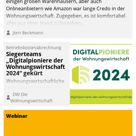
einigen großen Warenhäusern, aber auch
Onlineanbietern wie Amazon war lange Credo in der
Wohnungswirtschaft. Zugegeben, es ist komfortabel
alles aus einer Hand zu beziehen...
Jörn Beckmann
Betriebskostenabrechnung
Siegerteams
„Digitalpioniere der
Wohnungswirtschaft
2024“ gekürt
Wohnungswirtschaftliche
Vorreiter für den Weg in
DW Die
eine digitale Zukunft zu
Wohnungswirtschaft
finden, ist das Ziel des
Awards „Digitalpioniere
Webinar
der
Wohnungswirtschaft“.
Bewerben können sich