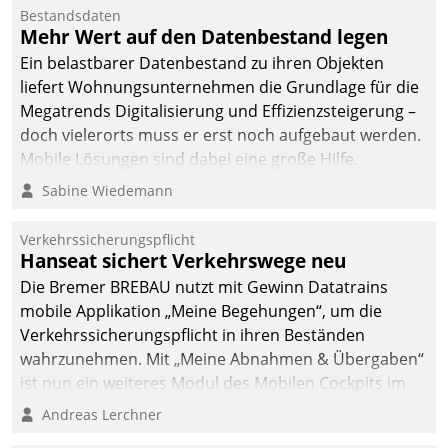
Mitarbeiter von
Bestandsdaten
Datatrain. Die meravis
Mehr Wert auf den Datenbestand legen
Wohnungsbau- und
Ein belastbarer Datenbestand zu ihren Objekten
Immobilien GmbH hat
liefert Wohnungsunternehmen die Grundlage für die
sich dabei für den Betrieb
Megatrends Digitalisierung und Effizienzsteigerung –
der Lösung über die SAP
doch vielerorts muss er erst noch aufgebaut werden.
Cloud Platform
Mobile Lösungen sind dabei eine große Hilfe.
entschieden - als erstes
Sabine Wiedemann
Unternehmen am
Wohnungsmarkt.
Verkehrssicherungspflicht
Hanseat sichert Verkehrswege neu
Die Bremer BREBAU nutzt mit Gewinn Datatrains
mobile Applikation „Meine Begehungen“, um die
Verkehrssicherungspflicht in ihren Beständen
wahrzunehmen. Mit „Meine Abnahmen & Übergaben“
ist nun ein weiteres Modul des Mobilen Cockpits im
Einsatz.
Andreas Lerchner