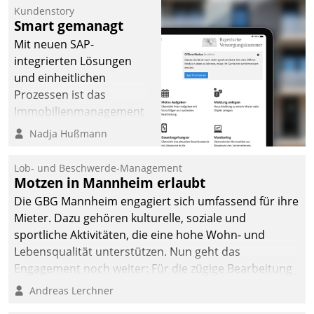
Kundenstory
Smart gemanagt
Mit neuen SAP-
integrierten Lösungen
und einheitlichen
Prozessen ist das
Immobilienmanagement
der Bayerischen
Nadja Hußmann
Versorgungskammer im
Ressort Kapitalanlage für
Lob- und Beschwerde-Management
künftige Aufgaben und
Motzen in Mannheim erlaubt
Herausforderungen
Die GBG Mannheim engagiert sich umfassend für ihre
gerüstet.
Mieter. Dazu gehören kulturelle, soziale und
sportliche Aktivitäten, die eine hohe Wohn- und
Lebensqualität unterstützen. Nun geht das
Engagement noch weiter: Für die zügige Bearbeitung
von Beschwerden – oder Lob – richtet das
Andreas Lerchner
Unternehmen mit Datatrains Applikation fürs Lob-