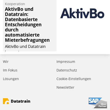
von Aufträgen der
Kooperation
operativen
AktivBo und
Instandhaltung in die
Datatrain:
Datenbasierte
SAP-Systemlandschaft
Entscheidungen
deutscher
durch
Wohnungsunternehmen
automatisierte
– und beschleunigt damit
Mieterbefragungen
den Weg vom
AktivBo und Datatrain
Mieteranliegen zum
kooperieren –
Dienstleisterauftrag.
Immobilienunternehmen
Wir
Impressum
profitieren: Die nahtlose
Integration der Lösungen
Im Fokus
Datenschutz
von AktivBo und
Lösungen
Cookie-Einstellungen
Datatrain ermöglicht
Newsletter
automatisiert ausgelöste,
zielgerichtete
Mieterbefragungen – eine
Datatrain
starke Grundlage für