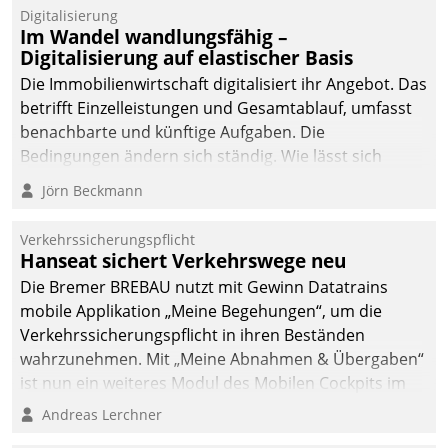
Datatrain.
Digitalisierung
Im Wandel wandlungsfähig –
Digitalisierung auf elastischer Basis
Die Immobilienwirtschaft digitalisiert ihr Angebot. Das
betrifft Einzelleistungen und Gesamtablauf, umfasst
benachbarte und künftige Aufgaben. Die
Bedingungen ändern sich ständig. Wie lässt sich
technisch die Kontrolle wahren und zugleich Freiraum
Jörn Beckmann
fürs Wachsen öffnen?
Verkehrssicherungspflicht
Hanseat sichert Verkehrswege neu
Die Bremer BREBAU nutzt mit Gewinn Datatrains
mobile Applikation „Meine Begehungen“, um die
Verkehrssicherungspflicht in ihren Beständen
wahrzunehmen. Mit „Meine Abnahmen & Übergaben“
ist nun ein weiteres Modul des Mobilen Cockpits im
Einsatz.
Andreas Lerchner