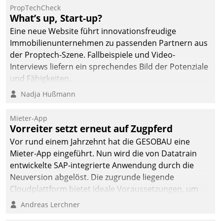
PropTechCheck
What’s up, Start-up?
Eine neue Website führt innovationsfreudige
Immobilienunternehmen zu passenden Partnern aus
der Proptech-Szene. Fallbeispiele und Video-
Interviews liefern ein sprechendes Bild der Potenziale
und Fähigkeiten.
Nadja Hußmann
Mieter-App
Vorreiter setzt erneut auf Zugpferd
Vor rund einem Jahrzehnt hat die GESOBAU eine
Mieter-App eingeführt. Nun wird die von Datatrain
entwickelte SAP-integrierte Anwendung durch die
Neuversion abgelöst. Die zugrunde liegende
Cloudplattform bietet ideale Voraussetzungen, um
die Funktionalität der App zu erweitern und weitere
Andreas Lerchner
innovative Apps, auch von Drittanbietern, in SAP zu