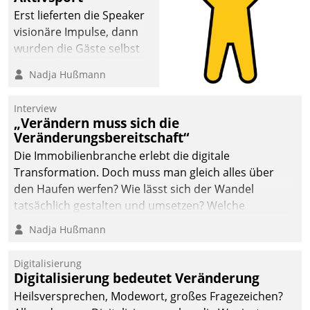
anspruchsvollen
Erst lieferten die Speaker
Aufgaben und
visionäre Impulse, dann
abnehmendem
wurden die Gäste selbst
Nachwuchs?
aktiv und sammelten
Nadja Hußmann
methodisch
Vernetzungsideen fürs
Interview
Quartier. Dazwischen
„Verändern muss sich die
zeigte Datatrain, was es
Veränderungsbereitschaft“
Neues zu bieten hat.
Die Immobilienbranche erlebt die digitale
Transformation. Doch muss man gleich alles über
den Haufen werfen? Wie lässt sich der Wandel
tatsächlich gestalten und umsetzen? Welche
Argumente zählen wirklich?
Nadja Hußmann
Digitalisierung
Digitalisierung bedeutet Veränderung
Heilsversprechen, Modewort, großes Fragezeichen?