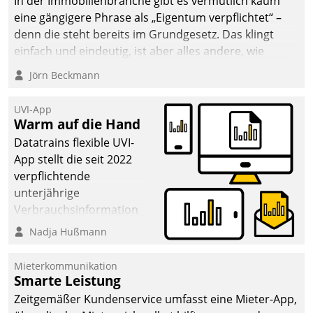
In der Immobilienbranche gibt es vermutlich kaum
eine gängigere Phrase als „Eigentum verpflichtet“ –
denn die steht bereits im Grundgesetz. Das klingt
einfach und eindeutig, ist aber alles andere, wie
Branchenbeschäftigte wissen. Denn mit der
Jörn Beckmann
Verantwortung folgen Verpflichtungen.
UVI-App
Warm auf die Hand
Datatrains flexible UVI-
App stellt die seit 2022
verpflichtende
unterjährige
Verbrauchsinformation
schnell, zuverlässig und
Nadja Hußmann
leicht bekömmlich bereit:
Die monatlichen
Mieterkommunikation
Mitteilungen zum
Smarte Leistung
Heizungs- und
Zeitgemäßer Kundenservice umfasst eine Mieter-App,
Wasserverbrauch gehen