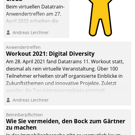
Beim virtuellen Datatrain-
Anwendertreffen am 27.
April 2022 erhielten die
Teilnehmerinnen und
Andreas Lerchner
Teilnehmer kurzweilige
Einblicke in innovative
Anwendertreffen
Cloud-Strategien und -
Workout 2021: Digital Diversity
Lösungen mit hohem
Am 28. April 2021 fand Datatrains 11. Workout statt,
Zukunftspotenzial.
diesmal als rein virtuelle Veranstaltung. Über 100
Teilnehmer erhielten straff organisierte Einblicke in
Zukunftsthemen und innovative Projekte. Zuletzt
wurden die Top-Interessengebiete ermittelt.
Andreas Lerchner
Betreiberpflichten
Wie Sie vermeiden, den Bock zum Gärtner
zu machen