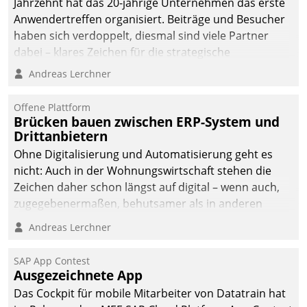
Jahrzehnt hat das 20-jährige Unternehmen das erste
Anwendertreffen organisiert. Beiträge und Besucher
haben sich verdoppelt, diesmal sind viele Partner
dabei – klares Zeichen für die strategische
Fokussierung auf den Kunden.
Andreas Lerchner
Offene Plattform
Brücken bauen zwischen ERP-System und
Drittanbietern
Ohne Digitalisierung und Automatisierung geht es
nicht: Auch in der Wohnungswirtschaft stehen die
Zeichen daher schon längst auf digital – wenn auch,
zugegebenermaßen, behutsamer als in anderen
Branchen.
Andreas Lerchner
SAP App Contest
Ausgezeichnete App
Das Cockpit für mobile Mitarbeiter von Datatrain hat