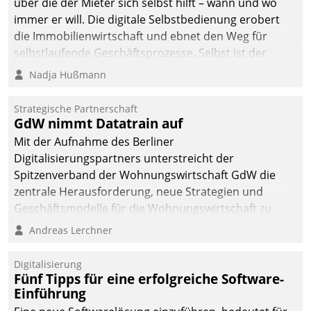
über die der Mieter sich selbst hilft – wann und wo
automatisiert, vollständig
immer er will. Die digitale Selbstbedienung erobert
und auf Wunsch über
die Immobilienwirtschaft und ebnet den Weg für
mehrere zuvor
selbstlaufende Geschäftsprozesse. Selbst ist der
festgelegte
Kunde und smart der Serviceanbieter.
Nadja Hußmann
Kommunikationswege bei
den Empfängern ein.
Strategische Partnerschaft
GdW nimmt Datatrain auf
Mit der Aufnahme des Berliner
Digitalisierungspartners unterstreicht der
Spitzenverband der Wohnungswirtschaft GdW die
zentrale Herausforderung, neue Strategien und
Geschäftsmodelle für die Wohnungswirtschaft zu
entwickeln.
Andreas Lerchner
Digitalisierung
Fünf Tipps für eine erfolgreiche Software-
Einführung