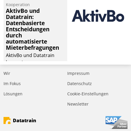
von Aufträgen der
Kooperation
operativen
AktivBo und
Instandhaltung in die
Datatrain:
Datenbasierte
SAP-Systemlandschaft
Entscheidungen
deutscher
durch
Wohnungsunternehmen
automatisierte
– und beschleunigt damit
Mieterbefragungen
den Weg vom
AktivBo und Datatrain
Mieteranliegen zum
kooperieren –
Dienstleisterauftrag.
Immobilienunternehmen
Wir
Impressum
profitieren: Die nahtlose
Integration der Lösungen
Im Fokus
Datenschutz
von AktivBo und
Lösungen
Cookie-Einstellungen
Datatrain ermöglicht
Newsletter
automatisiert ausgelöste,
zielgerichtete
Mieterbefragungen – eine
Datatrain
starke Grundlage für