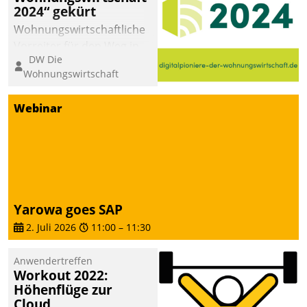
2024“ gekürt
Wohnungswirtschaftliche
Vorreiter für den Weg in
DW Die
eine digitale Zukunft zu
Wohnungswirtschaft
finden, ist das Ziel des
Awards „Digitalpioniere
Webinar
der
Wohnungswirtschaft“.
Bewerben können sich
dafür ein Team
bestehend aus
Wohnungsunternehmen
Yarowa goes SAP
und PropTech.
2. Juli 2026
11:00
–
11:30
Anwendertreffen
Workout 2022:
Höhenflüge zur
Cloud