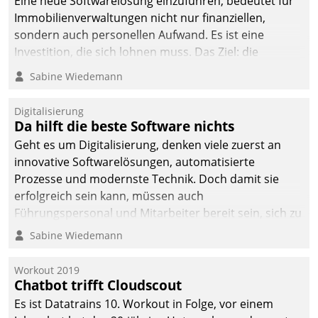
Eine neue Softwarelösung einzuführen, bedeutet für
Immobilienverwaltungen nicht nur finanziellen,
sondern auch personellen Aufwand. Es ist eine
Investition, die sich lohnen muss. Das Ziel: die
nachhaltige Optimierung der Geschäftsabläufe. Damit
Sabine Wiedemann
dieses Ziel erreicht wird, sollten einige Grundregeln
befolgt werden.
Digitalisierung
Da hilft die beste Software nichts
Geht es um Digitalisierung, denken viele zuerst an
innovative Softwarelösungen, automatisierte
Prozesse und modernste Technik. Doch damit sie
erfolgreich sein kann, müssen auch
Führungspersonal und Mitarbeiter bereit sein, sich zu
verändern und anzupassen, sonst werden sie an ihr
Sabine Wiedemann
scheitern.
Workout 2019
Chatbot trifft Cloudscout
Es ist Datatrains 10. Workout in Folge, vor einem