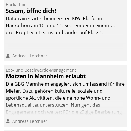
Ressort Kapitalanlage für
Hackathon
künftige Aufgaben und
Sesam, öffne dich!
Herausforderungen
Datatrain startet beim ersten KIWI Platform
gerüstet.
Hackathon am 10. und 11. September in einem von
drei PropTech-Teams und landet auf Platz 1.
Andreas Lerchner
Lob- und Beschwerde-Management
Motzen in Mannheim erlaubt
Die GBG Mannheim engagiert sich umfassend für ihre
Mieter. Dazu gehören kulturelle, soziale und
sportliche Aktivitäten, die eine hohe Wohn- und
Lebensqualität unterstützen. Nun geht das
Engagement noch weiter: Für die zügige Bearbeitung
von Beschwerden – oder Lob – richtet das
Andreas Lerchner
Unternehmen mit Datatrains Applikation fürs Lob-