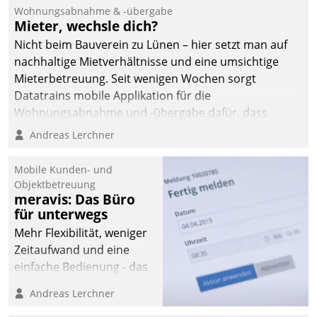
und Beschwerde-Management einen eigenen Kanal
Wohnungsabnahme & -übergabe
ein.
Mieter, wechsle dich?
Nicht beim Bauverein zu Lünen – hier setzt man auf
nachhaltige Mietverhältnisse und eine umsichtige
Mieterbetreuung. Seit wenigen Wochen sorgt
Datatrains mobile Applikation für die
Wohnungsabnahme und -übergabe dafür, dass
Mieter wohlgeordnet kommen und, so es sein muss,
Andreas Lerchner
gehen können.
Mobile Kunden- und
Objektbetreuung
meravis: Das Büro
für unterwegs
Mehr Flexibilität, weniger
Zeitaufwand und eine
einfache Bedienung - das
verspricht das aktuelle
Andreas Lerchner
Cockpit für mobile