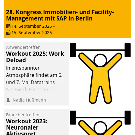
28. Kongress Immobilien- und Facility-
Management mit SAP in Berlin
14. September 2026
–
15. September 2026
Anwendertreffen
Workout 2025: Work
Deload
In entspannter
Atmosphäre findet am 6.
und 7. Mai Datatrains
Netzwerk-Event im
Kunden- und Partnerkreis
Nadja Hußmann
statt. Zentrale Frage: Wie
lassen sich
Branchentreffen
Mammutprojekte
Workout 2023:
meistern und Workloads
Neuronaler
Aktivsport
wuppen – bei zunehmend