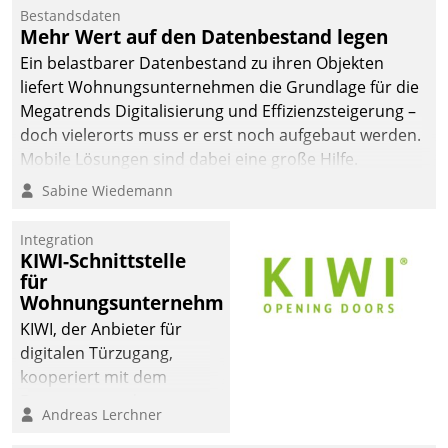
Mitarbeiter von
Bestandsdaten
Datatrain. Die meravis
Mehr Wert auf den Datenbestand legen
Wohnungsbau- und
Ein belastbarer Datenbestand zu ihren Objekten
Immobilien GmbH hat
liefert Wohnungsunternehmen die Grundlage für die
sich dabei für den Betrieb
Megatrends Digitalisierung und Effizienzsteigerung –
der Lösung über die SAP
doch vielerorts muss er erst noch aufgebaut werden.
Cloud Platform
Mobile Lösungen sind dabei eine große Hilfe.
entschieden - als erstes
Sabine Wiedemann
Unternehmen am
Wohnungsmarkt.
Integration
KIWI-Schnittstelle
für
Wohnungsunternehmen
KIWI, der Anbieter für
digitalen Türzugang,
kooperiert mit dem
Beratungs- und
Andreas Lerchner
Softwareentwicklungshaus