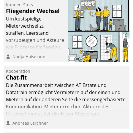
kommunale Wohnungsbauunternehmen daher
Kunden-Story
gemeinsam mit der Berliner Datatrain GmbH den
Fliegender Wechsel
Teilprozess der Objektsanierung digitalisiert.
Um kostspielige
Mieterwechsel zu
straffen, Leerstand
vorzubeugen und Akteure
wie Prozesse fließend zu
vernetzen, nutzt die
Nadja Hußmann
Berliner Gewobag seit
Jahresbeginn eine
Kooperation
Überblick, Einsicht und
Chat-fit
Eingriff bietende Lösung.
Die Zusammenarbeit zwischen AT Estate und
Zur Entwicklung setzte
Datatrain ermöglicht Vermietern auf der einen und
man auf
Mietern auf der anderen Seite die messengerbasierte
Cloudtechnologie,
Kommunikation: Mieter erreichen Akteure des
bewährte und Startup-
Unternehmens jetzt direkt per Messenger,
Partner sowie erstmals
Mitarbeiter oder Dienstleister empfangen oder
Andreas Lerchner
agile Projektmethoden.
versenden die Nachrichten via Cockpit.