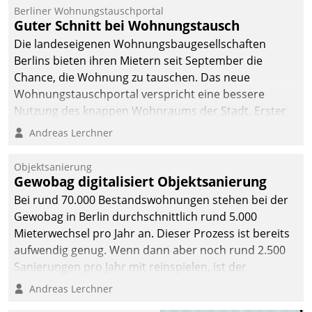
Berliner Wohnungstauschportal
Guter Schnitt bei Wohnungstausch
Die landeseigenen Wohnungsbaugesellschaften
Berlins bieten ihren Mietern seit September die
Chance, die Wohnung zu tauschen. Das neue
Wohnungstauschportal verspricht eine bessere
Nutzung des knappen Wohnraums der Stadt. Erster
Anwendungsfall für Datatrains Lösung API-Hub mit
Andreas Lerchner
Schnittstellen zu den ERP-Systemen der
Unternehmen.
Objektsanierung
Gewobag digitalisiert Objektsanierung
Bei rund 70.000 Bestandswohnungen stehen bei der
Gewobag in Berlin durchschnittlich rund 5.000
Mieterwechsel pro Jahr an. Dieser Prozess ist bereits
aufwendig genug. Wenn dann aber noch rund 2.500
Sanierungen pro Jahr mit reinspielen, ist der
Betreuungs- und Organisationsaufwand immens. Im
Andreas Lerchner
Rahmen ihrer Digitalisierungsstrategie hat das