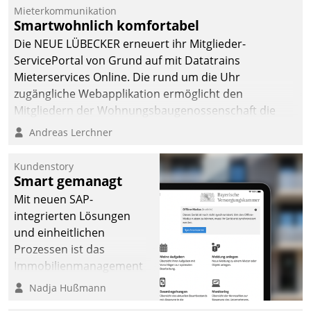
integrieren.
Mieterkommunikation
Smartwohnlich komfortabel
Die NEUE LÜBECKER erneuert ihr Mitglieder-
ServicePortal von Grund auf mit Datatrains
Mieterservices Online. Die rund um die Uhr
zugängliche Webapplikation ermöglicht den
Mitgliedern der Wohnungs­bau­genossenschaft die
Kontaktaufnahme per Smartphone, Tablet oder PC.
Andreas Lerchner
Kundenstory
Smart gemanagt
Mit neuen SAP-
integrierten Lösungen
und einheitlichen
Prozessen ist das
Immobilienmanagement
der Bayerischen
Nadja Hußmann
Versorgungskammer im