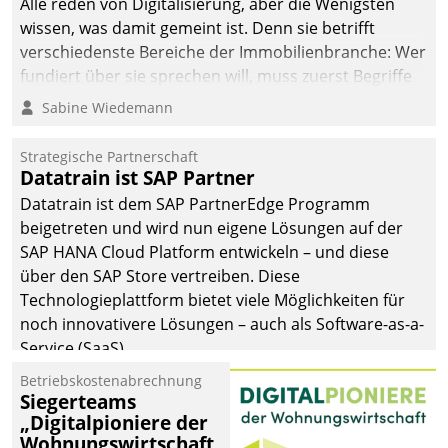
Alle reden von Digitalisierung, aber die Wenigsten
wissen, was damit gemeint ist. Denn sie betrifft
verschiedenste Bereiche der Immobilienbranche: Wer
fundiert über sie sprechen will, muss zuerst Begriffe
klären. Ein Aspekt ist die betriebliche Optimierung:
Sabine Wiedemann
Moderne Softwarelösungen ermöglichen große
Einsparungen durch optimierte und automatisierte
Strategische Partnerschaft
Prozesse. Doch man darf nicht zu viel erwarten: Allein
Datatrain ist SAP Partner
mit der Einführung einer neuen Software ist es nicht
Datatrain ist dem SAP PartnerEdge Programm
getan. Die Digitalisierung erfordert von Unternehmen
beigetreten und wird nun eigene Lösungen auf der
die Bereitschaft, sich zu überprüfen, zu hinterfragen
SAP HANA Cloud Platform entwickeln – und diese
und zu verändern.
über den SAP Store vertreiben. Diese
Technologieplattform bietet viele Möglichkeiten für
noch innovativere Lösungen – auch als Software-as-a-
Service (SaaS).
Betriebskostenabrechnung
Siegerteams
„Digitalpioniere der
Wohnungswirtschaft