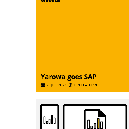
Webinar
Frage: Wie lassen sich Mammutprojekte
meistern und Workloads wuppen – bei
zunehmend anspruchsvollen Aufgaben
und abnehmendem Nachwuchs?
Nadja Hußmann
Yarowa goes SAP
2. Juli 2026
11:00
–
11:30