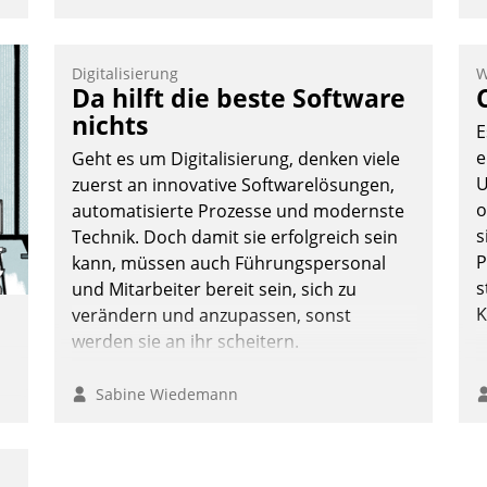
Digitalisierung
W
Da hilft die beste Software
nichts
E
e
Geht es um Digitalisierung, denken viele
U
zuerst an innovative Softwarelösungen,
o
automatisierte Prozesse und modernste
s
Technik. Doch damit sie erfolgreich sein
P
kann, müssen auch Führungspersonal
s
und Mitarbeiter bereit sein, sich zu
K
verändern und anzupassen, sonst
werden sie an ihr scheitern.
Sabine Wiedemann
t