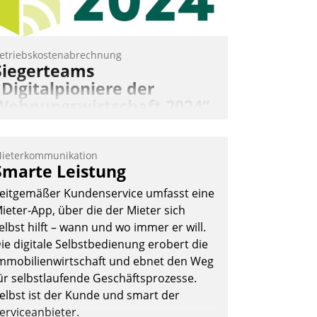
etriebskostenabrechnung
Siegerteams
„Digitalpioniere der
Wohnungswirtschaft 2024“
gekürt
ohnungswirtschaftliche Vorreiter für
ieterkommunikation
en Weg in eine digitale Zukunft zu
Smarte Leistung
inden, ist das Ziel des Awards
eitgemäßer Kundenservice umfasst eine
Digitalpioniere der
ieter-App, über die der Mieter sich
ohnungswirtschaft“. Bewerben können
elbst hilft – wann und wo immer er will.
ich dafür ein Team bestehend aus
ie digitale Selbstbedienung erobert die
ohnungsunternehmen und PropTech.
mmobilienwirtschaft und ebnet den Weg
DW Die Wohnungswirtschaft
ür selbstlaufende Geschäftsprozesse.
elbst ist der Kunde und smart der
erviceanbieter.