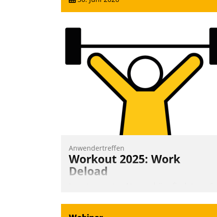
Anwendertreffen
Workout 2025: Work
Deload
In entspannter Atmosphäre findet am 6.
und 7. Mai Datatrains Netzwerk-Event im
Kunden- und Partnerkreis statt. Zentrale