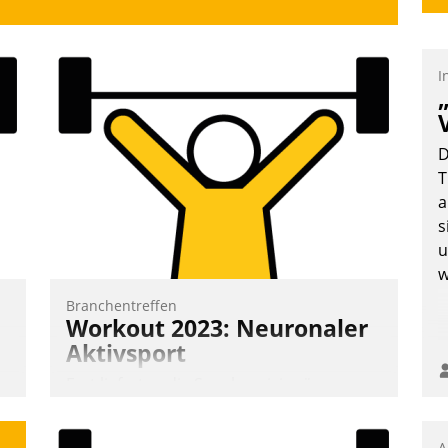
I
D
T
a
s
u
w
Branchentreffen
Workout 2023: Neuronaler
Aktivsport
Erst lieferten die Speaker visionäre
Impulse, dann wurden die Gäste selbst
aktiv und sammelten methodisch
A