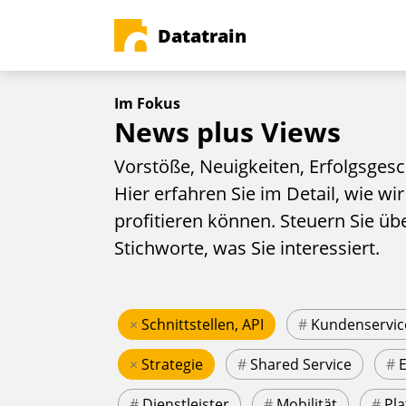
Datatrain
Im Fokus
News plus Views
Vorstöße, Neuigkeiten, Erfolgsgesc
Hier erfahren Sie im Detail, wie wir
profitieren können. Steuern Sie üb
Stichworte, was Sie interessiert.
×
Schnittstellen, API
#
Kundenservic
×
Strategie
#
Shared Service
#
#
Dienstleister
#
Mobilität
#
Pla