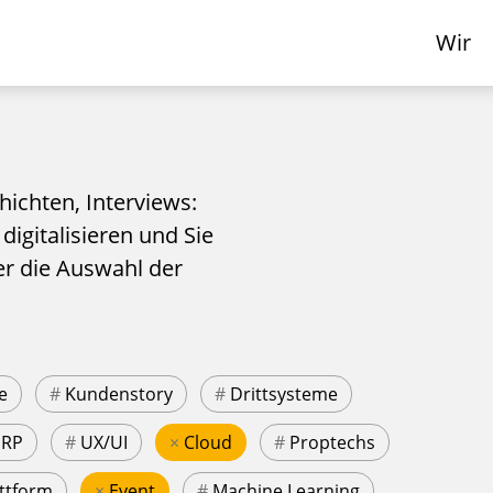
Wir
hichten, Interviews:
 digitalisieren und Sie
er die Auswahl der
e
#
Kundenstory
#
Drittsysteme
ERP
#
UX/UI
×
Cloud
#
Proptechs
ttform
×
Event
#
Machine Learning