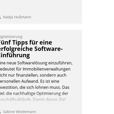
Nadja Hußmann
igitalisierung
Fünf Tipps für eine
erfolgreiche Software-
Einführung
ine neue Softwarelösung einzuführen,
edeutet für Immobilienverwaltungen
icht nur finanziellen, sondern auch
ersonellen Aufwand. Es ist eine
nvestition, die sich lohnen muss. Das
iel: die nachhaltige Optimierung der
eschäftsabläufe. Damit dieses Ziel
rreicht wird, sollten einige Grundregeln
efolgt werden.
Sabine Wiedemann