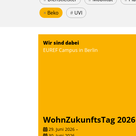
×
Beko
#
UVI
Wir sind dabei
EUREF Campus in Berlin
WohnZukunftsTag 2026
29. Juni 2026
–
30. Juni 2026