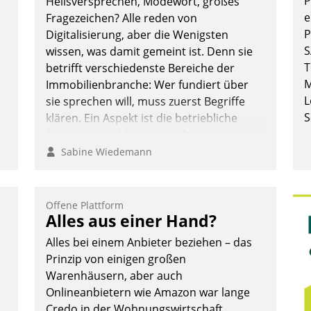
P
Heilsversprechen, Modewort, großes
e
Fragezeichen? Alle reden von
P
Digitalisierung, aber die Wenigsten
S
wissen, was damit gemeint ist. Denn sie
Andreas Lerchner
T
betrifft verschiedenste Bereiche der
M
Immobilienbranche: Wer fundiert über
L
sie sprechen will, muss zuerst Begriffe
S
klären. Ein Aspekt ist die betriebliche
Optimierung: Moderne Softwarelösungen
ermöglichen große Einsparungen durch
Sabine Wiedemann
optimierte und automatisierte Prozesse.
Doch man darf nicht zu viel erwarten:
:
Allein mit der Einführung einer neuen
Offene Plattform
Alles aus einer Hand?
Software ist es nicht getan. Die
Digitalisierung erfordert von
Alles bei einem Anbieter beziehen – das
Unternehmen die Bereitschaft, sich zu
Prinzip von einigen großen
überprüfen, zu hinterfragen und zu
Warenhäusern, aber auch
verändern.
Onlineanbietern wie Amazon war lange
Credo in der Wohnungswirtschaft.