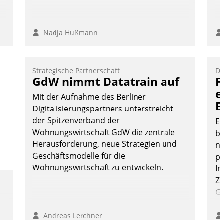
Nadja Hußmann
Strategische Partnerschaft
D
GdW nimmt Datatrain auf
Mit der Aufnahme des Berliner
Digitalisierungspartners unterstreicht
der Spitzenverband der
E
Wohnungswirtschaft GdW die zentrale
b
Herausforderung, neue Strategien und
n
Geschäftsmodelle für die
p
Wohnungswirtschaft zu entwickeln.
I
Z
G
e
b
Andreas Lerchner