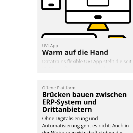
UVI-App
Warm auf die Hand
Datatrains flexible UVI-App stellt die seit
2022 verpflichtende unterjährige
Verbrauchsinformation schnell,
zuverlässig und leicht bekömmlich bereit
Offene Plattform
Die monatlichen Mitteilungen zum
Brücken bauen zwischen
Heizungs- und Wasserverbrauch gehen
ERP-System und
automatisiert, vollständig und auf
Drittanbietern
Wunsch über mehrere zuvor festgelegte
Kommunikationswege bei den
Ohne Digitalisierung und
Empfängern ein.
Automatisierung geht es nicht: Auch in
der Wohnungswirtschaft stehen die