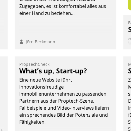
Zugegeben, es ist komfortabel alles aus
einer Hand zu beziehen...
B
Jörn Beckmann
W
PropTechCheck
M
d
What’s up, Start-up?
f
Eine neue Website führt
Z
„
innovationsfreudige
M
W
Immobilienunternehmen zu passenden
s
s
Partnern aus der Proptech-Szene.
D
W
Fallbeispiele und Video-Interviews liefern
I
ein sprechendes Bild der Potenziale und
f
Fähigkeiten.
S
S
n.