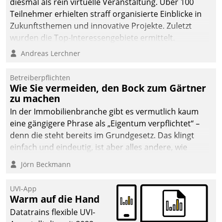
diesmal als rein virtuelle Veranstaltung. Über 100
Teilnehmer erhielten straff organisierte Einblicke in
Zukunftsthemen und innovative Projekte. Zuletzt
wurden die Top-Interessengebiete ermittelt.
Andreas Lerchner
Betreiberpflichten
Wie Sie vermeiden, den Bock zum Gärtner
zu machen
In der Immobilienbranche gibt es vermutlich kaum
eine gängigere Phrase als „Eigentum verpflichtet“ –
denn die steht bereits im Grundgesetz. Das klingt
einfach und eindeutig, ist aber alles andere, wie
Branchenbeschäftigte wissen. Denn mit der
Jörn Beckmann
Verantwortung folgen Verpflichtungen.
UVI-App
Warm auf die Hand
Datatrains flexible UVI-