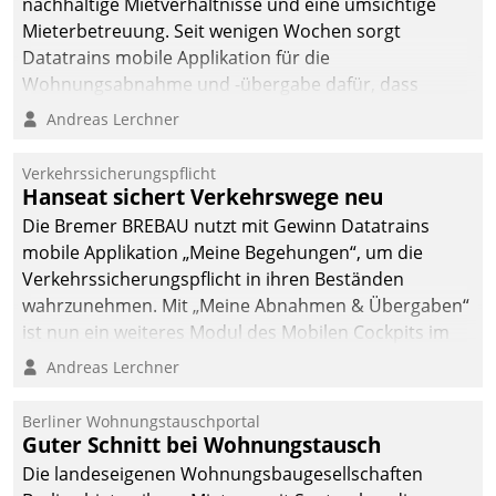
nachhaltige Mietverhältnisse und eine umsichtige
Mieterbetreuung. Seit wenigen Wochen sorgt
Datatrains mobile Applikation für die
Wohnungsabnahme und -übergabe dafür, dass
Mieter wohlgeordnet kommen und, so es sein muss,
Andreas Lerchner
gehen können.
Verkehrssicherungspflicht
Hanseat sichert Verkehrswege neu
Die Bremer BREBAU nutzt mit Gewinn Datatrains
mobile Applikation „Meine Begehungen“, um die
Verkehrssicherungspflicht in ihren Beständen
wahrzunehmen. Mit „Meine Abnahmen & Übergaben“
ist nun ein weiteres Modul des Mobilen Cockpits im
Einsatz.
Andreas Lerchner
Berliner Wohnungstauschportal
Guter Schnitt bei Wohnungstausch
Die landeseigenen Wohnungsbaugesellschaften