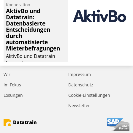
Kooperation
der
AktivBo und
Wohnungswirtschaft“.
Datatrain:
Bewerben können sich
Datenbasierte
dafür ein Team
Entscheidungen
durch
bestehend aus
automatisierte
Wohnungsunternehmen
Mieterbefragungen
und PropTech.
AktivBo und Datatrain
kooperieren –
Immobilienunternehmen
Wir
Impressum
profitieren: Die nahtlose
Integration der Lösungen
Im Fokus
Datenschutz
von AktivBo und
Lösungen
Cookie-Einstellungen
Datatrain ermöglicht
Newsletter
automatisiert ausgelöste,
zielgerichtete
Mieterbefragungen – eine
Datatrain
starke Grundlage für