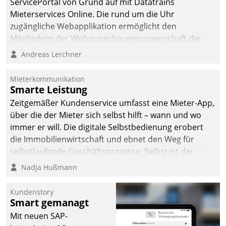
ServicePortal von Grund auf mit Datatrains
Mieterservices Online. Die rund um die Uhr
zugängliche Webapplikation ermöglicht den
Mitgliedern der Wohnungs­bau­genossenschaft die
Kontaktaufnahme per Smartphone, Tablet oder PC.
Andreas Lerchner
Mieterkommunikation
Smarte Leistung
Zeitgemäßer Kundenservice umfasst eine Mieter-App,
über die der Mieter sich selbst hilft – wann und wo
immer er will. Die digitale Selbstbedienung erobert
die Immobilienwirtschaft und ebnet den Weg für
selbstlaufende Geschäftsprozesse. Selbst ist der
Kunde und smart der Serviceanbieter.
Nadja Hußmann
Kundenstory
Smart gemanagt
Mit neuen SAP-