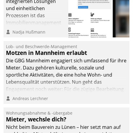
integrierten Lösungen
und einheitlichen
Prozessen ist das
Immobilienmanagement
der Bayerischen
Nadja Hußmann
Versorgungskammer im
Ressort Kapitalanlage für
Lob- und Beschwerde-Management
künftige Aufgaben und
Motzen in Mannheim erlaubt
Herausforderungen
Die GBG Mannheim engagiert sich umfassend für ihre
gerüstet.
Mieter. Dazu gehören kulturelle, soziale und
sportliche Aktivitäten, die eine hohe Wohn- und
Lebensqualität unterstützen. Nun geht das
Engagement noch weiter: Für die zügige Bearbeitung
von Beschwerden – oder Lob – richtet das
Andreas Lerchner
Unternehmen mit Datatrains Applikation fürs Lob-
und Beschwerde-Management einen eigenen Kanal
Wohnungsabnahme & -übergabe
ein.
Mieter, wechsle dich?
Nicht beim Bauverein zu Lünen – hier setzt man auf