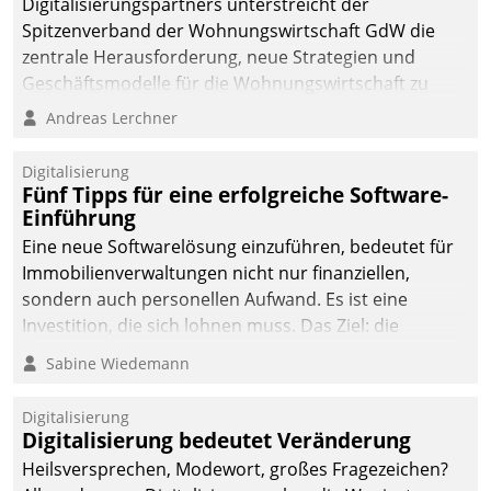
Digitalisierungspartners unterstreicht der
Spitzenverband der Wohnungswirtschaft GdW die
zentrale Herausforderung, neue Strategien und
Geschäftsmodelle für die Wohnungswirtschaft zu
entwickeln.
Andreas Lerchner
Digitalisierung
Fünf Tipps für eine erfolgreiche Software-
Einführung
Eine neue Softwarelösung einzuführen, bedeutet für
Immobilienverwaltungen nicht nur finanziellen,
sondern auch personellen Aufwand. Es ist eine
Investition, die sich lohnen muss. Das Ziel: die
nachhaltige Optimierung der Geschäftsabläufe. Damit
Sabine Wiedemann
dieses Ziel erreicht wird, sollten einige Grundregeln
befolgt werden.
Digitalisierung
Digitalisierung bedeutet Veränderung
Heilsversprechen, Modewort, großes Fragezeichen?