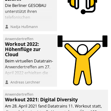
Die Berliner GESOBAU
unterstützt ihren
telefonischen
Mieterservice mit einem
Nadja Hußmann
digitalen Cockpit, das
situationsbezogen
Anwendertreffen
passende Fragen und
Workout 2022:
Schlagworte auswirft.
Höhenflüge zur
Eine intuitive
Cloud
Dialogführung ermöglicht
Beim virtuellen Datatrain-
dem externen
Anwendertreffen am 27.
Serviceteam, Anrufe von
April 2022 erhielten die
Mietenden zügiger und
Teilnehmerinnen und
Andreas Lerchner
effizienter zu bearbeiten.
Teilnehmer kurzweilige
Einblicke in innovative
Anwendertreffen
Cloud-Strategien und -
Workout 2021: Digital Diversity
Lösungen mit hohem
Am 28. April 2021 fand Datatrains 11. Workout statt,
Zukunftspotenzial.