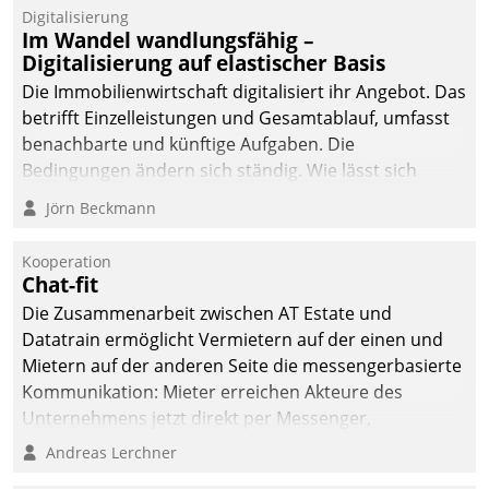
Datatrain.
Digitalisierung
Im Wandel wandlungsfähig –
Digitalisierung auf elastischer Basis
Die Immobilienwirtschaft digitalisiert ihr Angebot. Das
betrifft Einzelleistungen und Gesamtablauf, umfasst
benachbarte und künftige Aufgaben. Die
Bedingungen ändern sich ständig. Wie lässt sich
technisch die Kontrolle wahren und zugleich Freiraum
Jörn Beckmann
fürs Wachsen öffnen?
Kooperation
Chat-fit
Die Zusammenarbeit zwischen AT Estate und
Datatrain ermöglicht Vermietern auf der einen und
Mietern auf der anderen Seite die messengerbasierte
Kommunikation: Mieter erreichen Akteure des
Unternehmens jetzt direkt per Messenger,
Mitarbeiter oder Dienstleister empfangen oder
Andreas Lerchner
versenden die Nachrichten via Cockpit.