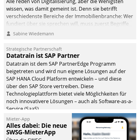
Alle reden von Digitalisierung, aber die Wenigsten
wissen, was damit gemeint ist. Denn sie betrifft
verschiedenste Bereiche der Immobilienbranche: Wer
fundiert über sie sprechen will, muss zuerst Begriffe
klären. Ein Aspekt ist die betriebliche Optimierung:
Sabine Wiedemann
Moderne Softwarelösungen ermöglichen große
Einsparungen durch optimierte und automatisierte
Strategische Partnerschaft
Prozesse. Doch man darf nicht zu viel erwarten: Allein
Datatrain ist SAP Partner
mit der Einführung einer neuen Software ist es nicht
Datatrain ist dem SAP PartnerEdge Programm
getan. Die Digitalisierung erfordert von Unternehmen
beigetreten und wird nun eigene Lösungen auf der
die Bereitschaft, sich zu überprüfen, zu hinterfragen
SAP HANA Cloud Platform entwickeln – und diese
und zu verändern.
über den SAP Store vertreiben. Diese
Technologieplattform bietet viele Möglichkeiten für
noch innovativere Lösungen – auch als Software-as-a-
Service (SaaS).
Mieter-App
Alles dabei: Die neue
SWSG-MieterApp