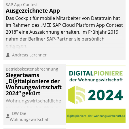
SAP App Contest
Ausgezeichnete App
Das Cockpit für mobile Mitarbeiter von Datatrain hat
im Rahmen des „MEE SAP Cloud Platform App Contest
2018“ eine Auszeichnung erhalten. Im Frühjahr 2019
nahm der Berliner SAP-Partner sie persönlich
entgegen.
Andreas Lerchner
Betriebskostenabrechnung
Siegerteams
„Digitalpioniere der
Wohnungswirtschaft
2024“ gekürt
Wohnungswirtschaftliche
Vorreiter für den Weg in
DW Die
eine digitale Zukunft zu
Wohnungswirtschaft
finden, ist das Ziel des
Awards „Digitalpioniere