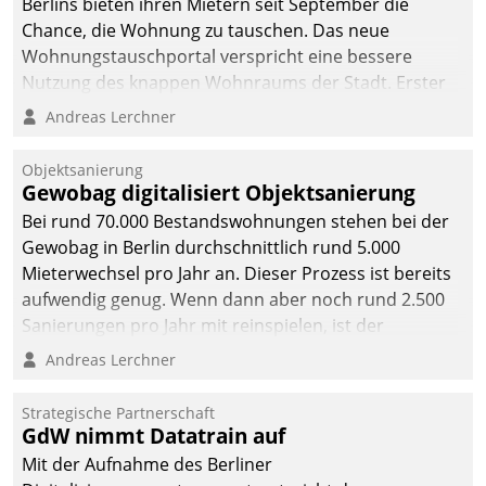
Berlins bieten ihren Mietern seit September die
Chance, die Wohnung zu tauschen. Das neue
Wohnungstauschportal verspricht eine bessere
Nutzung des knappen Wohnraums der Stadt. Erster
Anwendungsfall für Datatrains Lösung API-Hub mit
Andreas Lerchner
Schnittstellen zu den ERP-Systemen der
Unternehmen.
Objektsanierung
Gewobag digitalisiert Objektsanierung
Bei rund 70.000 Bestandswohnungen stehen bei der
Gewobag in Berlin durchschnittlich rund 5.000
Mieterwechsel pro Jahr an. Dieser Prozess ist bereits
aufwendig genug. Wenn dann aber noch rund 2.500
Sanierungen pro Jahr mit reinspielen, ist der
Betreuungs- und Organisationsaufwand immens. Im
Andreas Lerchner
Rahmen ihrer Digitalisierungsstrategie hat das
kommunale Wohnungsbauunternehmen daher
Strategische Partnerschaft
gemeinsam mit der Berliner Datatrain GmbH den
GdW nimmt Datatrain auf
Teilprozess der Objektsanierung digitalisiert.
Mit der Aufnahme des Berliner