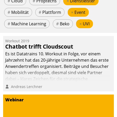
#
Cloud
#
Proptechs
×
Dienstleister
#
Mobilität
#
Plattform
×
Event
#
Machine Learning
#
Beko
×
UVI
Workout 2019
Chatbot trifft Cloudscout
Es ist Datatrains 10. Workout in Folge, vor einem
Jahrzehnt hat das 20-jährige Unternehmen das erste
Anwendertreffen organisiert. Beiträge und Besucher
haben sich verdoppelt, diesmal sind viele Partner
dabei – klares Zeichen für die strategische
Fokussierung auf den Kunden.
Andreas Lerchner
Webinar