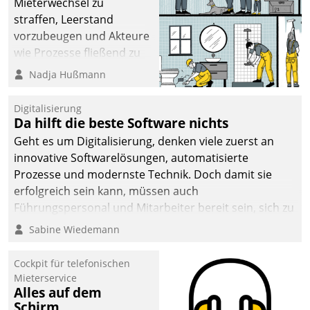
Mieterwechsel zu
sich dabei für den Betrieb
straffen, Leerstand
der Lösung über die SAP
vorzubeugen und Akteure
Cloud Platform
wie Prozesse fließend zu
entschieden - als erstes
vernetzen, nutzt die
Nadja Hußmann
Unternehmen am
Berliner Gewobag seit
Wohnungsmarkt.
Jahresbeginn eine
Digitalisierung
Überblick, Einsicht und
Da hilft die beste Software nichts
Eingriff bietende Lösung.
Geht es um Digitalisierung, denken viele zuerst an
Zur Entwicklung setzte
innovative Softwarelösungen, automatisierte
man auf
Prozesse und modernste Technik. Doch damit sie
Cloudtechnologie,
erfolgreich sein kann, müssen auch
bewährte und Startup-
Führungspersonal und Mitarbeiter bereit sein, sich zu
Partner sowie erstmals
verändern und anzupassen, sonst werden sie an ihr
Sabine Wiedemann
agile Projektmethoden.
scheitern.
Cockpit für telefonischen
Mieterservice
Alles auf dem
Schirm