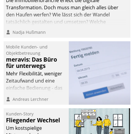
Die Immobilienbranche erlebt die digitale
Transformation. Doch muss man gleich alles über
den Haufen werfen? Wie lässt sich der Wandel
tatsächlich gestalten und umsetzen? Welche
Argumente zählen wirklich?
Nadja Hußmann
Mobile Kunden- und
Objektbetreuung
meravis: Das Büro
für unterwegs
Mehr Flexibilität, weniger
Zeitaufwand und eine
einfache Bedienung - das
verspricht das aktuelle
Andreas Lerchner
Cockpit für mobile
Mitarbeiter von
Kunden-Story
Datatrain. Die meravis
Fliegender Wechsel
Wohnungsbau- und
Um kostspielige
Immobilien GmbH hat