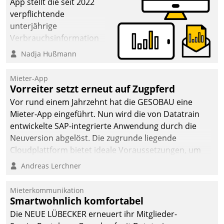
App stellt die seit 2022
verpflichtende
unterjährige
Verbrauchsinformation
schnell, zuverlässig und
Nadja Hußmann
leicht bekömmlich bereit:
Die monatlichen
Mieter-App
Mitteilungen zum
Vorreiter setzt erneut auf Zugpferd
Heizungs- und
Vor rund einem Jahrzehnt hat die GESOBAU eine
Wasserverbrauch gehen
Mieter-App eingeführt. Nun wird die von Datatrain
automatisiert, vollständig
entwickelte SAP-integrierte Anwendung durch die
und auf Wunsch über
Neuversion abgelöst. Die zugrunde liegende
mehrere zuvor
Cloudplattform bietet ideale Voraussetzungen, um
festgelegte
die Funktionalität der App zu erweitern und weitere
Andreas Lerchner
Kommunikationswege bei
innovative Apps, auch von Drittanbietern, in SAP zu
den Empfängern ein.
integrieren.
Mieterkommunikation
Smartwohnlich komfortabel
Die NEUE LÜBECKER erneuert ihr Mitglieder-