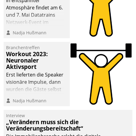
In entspannter
Atmosphäre findet am 6.
und 7. Mai Datatrains
Netzwerk-Event im
Kunden- und Partnerkreis
Nadja Hußmann
statt. Zentrale Frage: Wie
lassen sich
Branchentreffen
Mammutprojekte
Workout 2023:
meistern und Workloads
Neuronaler
Aktivsport
wuppen – bei zunehmend
anspruchsvollen
Erst lieferten die Speaker
Aufgaben und
visionäre Impulse, dann
abnehmendem
wurden die Gäste selbst
Nachwuchs?
aktiv und sammelten
Nadja Hußmann
methodisch
Vernetzungsideen fürs
Interview
Quartier. Dazwischen
„Verändern muss sich die
zeigte Datatrain, was es
Veränderungsbereitschaft“
Neues zu bieten hat.