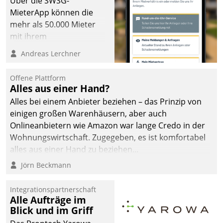
Über die SWSG-
MieterApp können die
mehr als 50.000 Mieter
mit ihrem
Wohnungsunternehmen
Andreas Lerchner
kommunizieren, auf dem
Laufenden bleiben, Daten
Offene Plattform
einsehen und ändern
Alles aus einer Hand?
oder
Alles bei einem Anbieter beziehen – das Prinzip von
Schadensmeldungen
einigen großen Warenhäusern, aber auch
abgeben – rund um die
Onlineanbietern wie Amazon war lange Credo in der
Uhr.
Wohnungswirtschaft. Zugegeben, es ist komfortabel
alles aus einer Hand zu beziehen...
Jörn Beckmann
Integrationspartnerschaft
Alle Aufträge im
Blick und im Griff