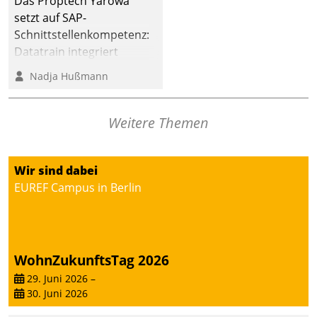
Das Proptech Yarowa
setzt auf SAP-
Schnittstellenkompetenz:
Datatrain integriert
Yarowas Portal zur
Nadja Hußmann
Vergabe und Verwaltung
von Aufträgen der
operativen
Weitere Themen
Instandhaltung in die
SAP-Systemlandschaft
Wir sind dabei
deutscher
EUREF Campus in Berlin
Wohnungsunternehmen
– und beschleunigt damit
den Weg vom
Mieteranliegen zum
Dienstleisterauftrag.
WohnZukunftsTag 2026
29. Juni 2026
–
30. Juni 2026