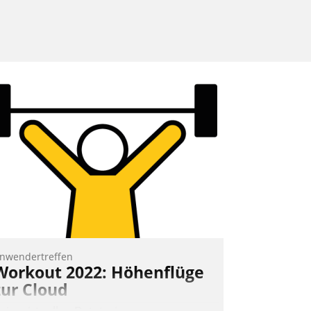
nwendertreffen
Workout 2022: Höhenflüge
zur Cloud
eim virtuellen Datatrain-