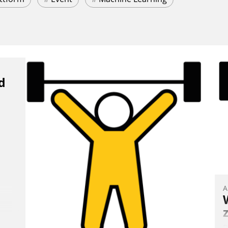
d
A
B