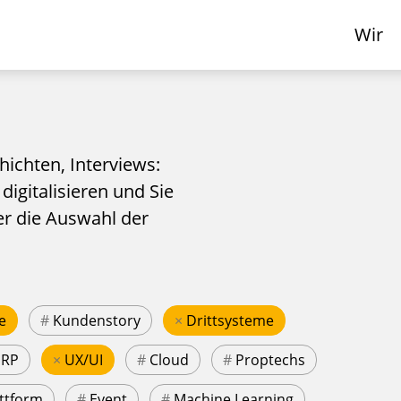
Wir
hichten, Interviews:
 digitalisieren und Sie
er die Auswahl der
e
#
Kundenstory
×
Drittsysteme
ERP
×
UX/UI
#
Cloud
#
Proptechs
ttform
#
Event
#
Machine Learning