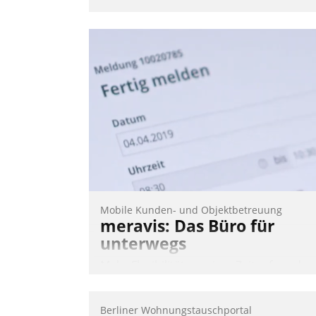
Mobile Kunden- und Objektbetreuung
meravis: Das Büro für
unterwegs
Mehr Flexibilität, weniger Zeitaufwand
und eine einfache Bedienung - das
verspricht das aktuelle Cockpit für mobil
Berliner Wohnungstauschportal
Mitarbeiter von Datatrain. Die meravis