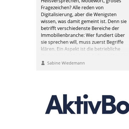
Heilsversprechen, Modewort, großes
Fragezeichen? Alle reden von
Digitalisierung, aber die Wenigsten
wissen, was damit gemeint ist. Denn sie
betrifft verschiedenste Bereiche der
Immobilienbranche: Wer fundiert über
sie sprechen will, muss zuerst Begriffe
klären. Ein Aspekt ist die betriebliche
Optimierung: Moderne Softwarelösunge
ermöglichen große Einsparungen durch
Sabine Wiedemann
optimierte und automatisierte Prozesse.
Doch man darf nicht zu viel erwarten:
Allein mit der Einführung einer neuen
Software ist es nicht getan. Die
Digitalisierung erfordert von
Unternehmen die Bereitschaft, sich zu
überprüfen, zu hinterfragen und zu
verändern.