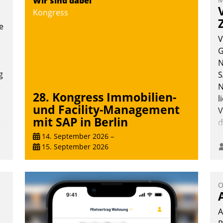
Wir sind dabei
Vernetzungsideen fürs Quartier.
Kongress
Dazwischen zeigte Datatrain, was es
e
Neues zu bieten hat.
V
G
N
g
S
Nadja Hußmann
N
28. Kongress Immobilien-
l
und Facility-Management
V
mit SAP in Berlin
d
i
14. September 2026
–
i
15. September 2026
O
A