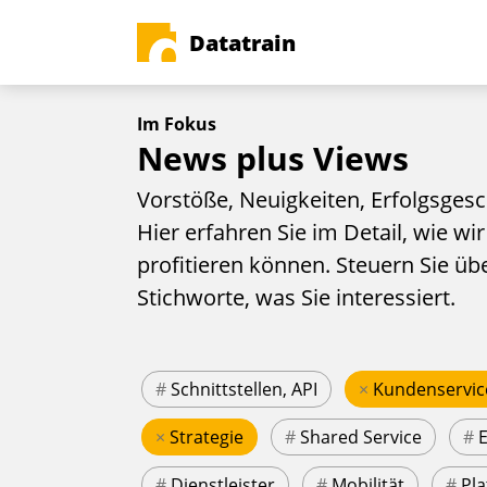
Datatrain
Im Fokus
News plus Views
Vorstöße, Neuigkeiten, Erfolgsgesc
Hier erfahren Sie im Detail, wie wir
profitieren können. Steuern Sie üb
Stichworte, was Sie interessiert.
#
Schnittstellen, API
×
Kundenservic
×
Strategie
#
Shared Service
#
#
Dienstleister
#
Mobilität
#
Pla