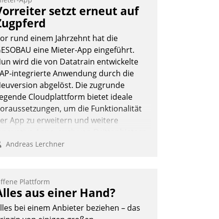
Vorreiter setzt erneut auf
Zugpferd
or rund einem Jahrzehnt hat die
ESOBAU eine Mieter-App eingeführt.
un wird die von Datatrain entwickelte
AP-integrierte Anwendung durch die
euversion abgelöst. Die zugrunde
iegende Cloudplattform bietet ideale
oraussetzungen, um die Funktionalität
er App zu erweitern und weitere
nnovative Apps, auch von Drittanbietern,
n SAP zu integrieren.
Andreas Lerchner
ffene Plattform
Alles aus einer Hand?
lles bei einem Anbieter beziehen – das