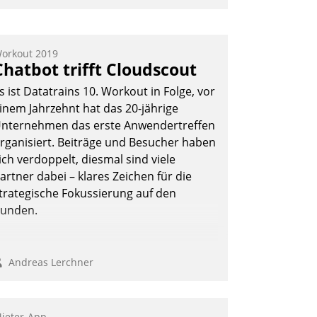
nwendertreffen am 27. April 2022
rhielten die Teilnehmerinnen und
eilnehmer kurzweilige Einblicke in
orkout 2019
Chatbot trifft Cloudscout
nnovative Cloud-Strategien und -
ösungen mit hohem Zukunftspotenzial.
s ist Datatrains 10. Workout in Folge, vor
inem Jahrzehnt hat das 20-jährige
nternehmen das erste Anwendertreffen
rganisiert. Beiträge und Besucher haben
Andreas Lerchner
ich verdoppelt, diesmal sind viele
artner dabei – klares Zeichen für die
trategische Fokussierung auf den
unden.
Andreas Lerchner
ieter-App