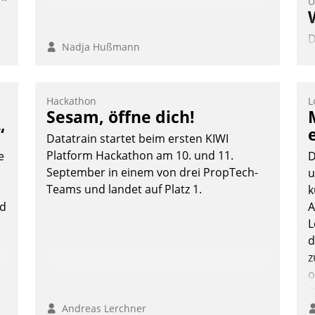
U
D
Nadja Hußmann
2
V
z
Hackathon
L
D
Sesam, öffne dich!
H
“
Datatrain startet beim ersten KIWI
a
Platform Hackathon am 10. und 11.
e
D
W
September in einem von drei PropTech-
u
K
Teams und landet auf Platz 1.
k
E
nd
A
L
d
z
o
D
B
Andreas Lerchner