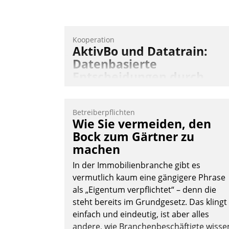
Kooperation
AktivBo und Datatrain:
Datenbasierte
Entscheidungen durch
automatisierte
Mieterbefragungen
Betreiberpflichten
AktivBo und Datatrain kooperieren –
Wie Sie vermeiden, den
Immobilienunternehmen profitieren: Di
Bock zum Gärtner zu
nahtlose Integration der Lösungen von
machen
AktivBo und Datatrain ermöglicht
In der Immobilienbranche gibt es
automatisiert ausgelöste, zielgerichtete
vermutlich kaum eine gängigere Phrase
Mieterbefragungen – eine starke
als „Eigentum verpflichtet“ – denn die
Grundlage für intelligente, datengestütz
steht bereits im Grundgesetz. Das klingt
Entscheidungen.
einfach und eindeutig, ist aber alles
andere, wie Branchenbeschäftigte wisse