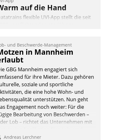
VI-App
Warm auf die Hand
atatrains flexible UVI-App stellt die seit
022 verpflichtende unterjährige
erbrauchsinformation schnell,
uverlässig und leicht bekömmlich bereit:
ob- und Beschwerde-Management
ie monatlichen Mitteilungen zum
Motzen in Mannheim
eizungs- und Wasserverbrauch gehen
erlaubt
utomatisiert, vollständig und auf
ie GBG Mannheim engagiert sich
unsch über mehrere zuvor festgelegte
mfassend für ihre Mieter. Dazu gehören
ommunikationswege bei den
ulturelle, soziale und sportliche
mpfängern ein.
ktivitäten, die eine hohe Wohn- und
Nadja Hußmann
ebensqualität unterstützen. Nun geht
as Engagement noch weiter: Für die
ügige Bearbeitung von Beschwerden –
der Lob – richtet das Unternehmen mit
atatrains Applikation fürs Lob- und
eschwerde-Management einen eigenen
Andreas Lerchner