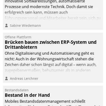
innovative Softwarelösungen, automatisierte
man auf
Prozesse und modernste Technik. Doch damit sie
Cloudtechnologie,
erfolgreich sein kann, müssen auch
bewährte und Startup-
Führungspersonal und Mitarbeiter bereit sein, sich zu
Partner sowie erstmals
verändern und anzupassen, sonst werden sie an ihr
Sabine Wiedemann
agile Projektmethoden.
scheitern.
Offene Plattform
Brücken bauen zwischen ERP-System und
Drittanbietern
Ohne Digitalisierung und Automatisierung geht es
nicht: Auch in der Wohnungswirtschaft stehen die
Zeichen daher schon längst auf digital – wenn auch,
zugegebenermaßen, behutsamer als in anderen
Branchen.
Andreas Lerchner
Bestandsdaten
Bestand in der Hand
Mobiles Bestandsdatenmanagement schließt