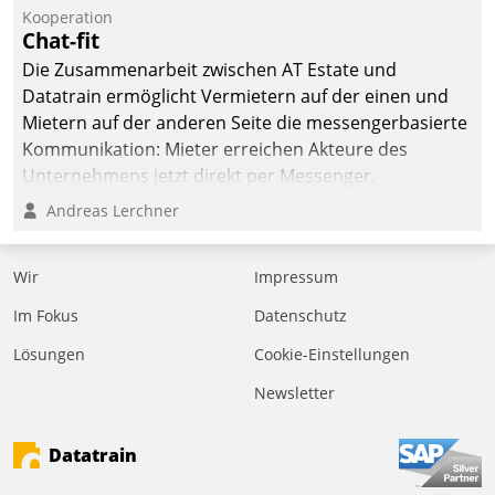
kommunale Wohnungsbauunternehmen daher
Kooperation
gemeinsam mit der Berliner Datatrain GmbH den
Chat-fit
Teilprozess der Objektsanierung digitalisiert.
Die Zusammenarbeit zwischen AT Estate und
Datatrain ermöglicht Vermietern auf der einen und
Mietern auf der anderen Seite die messengerbasierte
Kommunikation: Mieter erreichen Akteure des
Unternehmens jetzt direkt per Messenger,
Mitarbeiter oder Dienstleister empfangen oder
Andreas Lerchner
versenden die Nachrichten via Cockpit.
Wir
Impressum
Im Fokus
Datenschutz
Lösungen
Cookie-Einstellungen
Newsletter
Datatrain