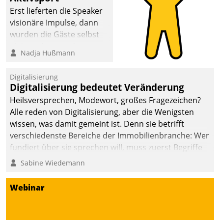
Erst lieferten die Speaker
visionäre Impulse, dann
wurden die Gäste selbst
aktiv und sammelten
Nadja Hußmann
methodisch
Vernetzungsideen fürs
Digitalisierung
Quartier. Dazwischen
Digitalisierung bedeutet Veränderung
zeigte Datatrain, was es
Heilsversprechen, Modewort, großes Fragezeichen?
Neues zu bieten hat.
Alle reden von Digitalisierung, aber die Wenigsten
wissen, was damit gemeint ist. Denn sie betrifft
verschiedenste Bereiche der Immobilienbranche: Wer
fundiert über sie sprechen will, muss zuerst Begriffe
klären. Ein Aspekt ist die betriebliche Optimierung:
Sabine Wiedemann
Moderne Softwarelösungen ermöglichen große
Einsparungen durch optimierte und automatisierte
Webinar
Prozesse. Doch man darf nicht zu viel erwarten: Allein
mit der Einführung einer neuen Software ist es nicht
getan. Die Digitalisierung erfordert von Unternehmen