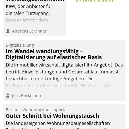
sich dabei für den Betrieb
KIWI, der Anbieter für
der Lösung über die SAP
digitalen Türzugang,
Cloud Platform
kooperiert mit dem
entschieden - als erstes
Beratungs- und
Andreas Lerchner
Unternehmen am
Softwareentwicklungshaus
Wohnungsmarkt.
Datatrain.
Digitalisierung
Im Wandel wandlungsfähig –
Digitalisierung auf elastischer Basis
Die Immobilienwirtschaft digitalisiert ihr Angebot. Das
betrifft Einzelleistungen und Gesamtablauf, umfasst
benachbarte und künftige Aufgaben. Die
Bedingungen ändern sich ständig. Wie lässt sich
technisch die Kontrolle wahren und zugleich Freiraum
Jörn Beckmann
fürs Wachsen öffnen?
Berliner Wohnungstauschportal
Guter Schnitt bei Wohnungstausch
Die landeseigenen Wohnungsbaugesellschaften