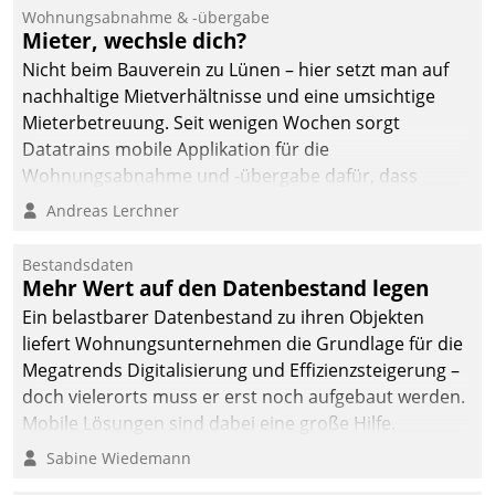
und Beschwerde-Management einen eigenen Kanal
Wohnungsabnahme & -übergabe
ein.
Mieter, wechsle dich?
Nicht beim Bauverein zu Lünen – hier setzt man auf
nachhaltige Mietverhältnisse und eine umsichtige
Mieterbetreuung. Seit wenigen Wochen sorgt
Datatrains mobile Applikation für die
Wohnungsabnahme und -übergabe dafür, dass
Mieter wohlgeordnet kommen und, so es sein muss,
Andreas Lerchner
gehen können.
Bestandsdaten
Mehr Wert auf den Datenbestand legen
Ein belastbarer Datenbestand zu ihren Objekten
liefert Wohnungsunternehmen die Grundlage für die
Megatrends Digitalisierung und Effizienzsteigerung –
doch vielerorts muss er erst noch aufgebaut werden.
Mobile Lösungen sind dabei eine große Hilfe.
Sabine Wiedemann