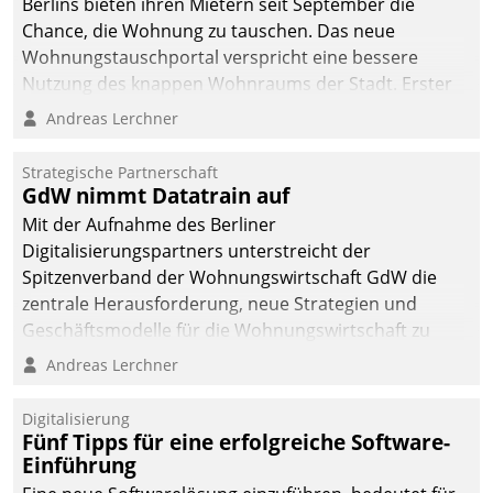
Berlins bieten ihren Mietern seit September die
Chance, die Wohnung zu tauschen. Das neue
Wohnungstauschportal verspricht eine bessere
Nutzung des knappen Wohnraums der Stadt. Erster
Anwendungsfall für Datatrains Lösung API-Hub mit
Andreas Lerchner
Schnittstellen zu den ERP-Systemen der
Unternehmen.
Strategische Partnerschaft
GdW nimmt Datatrain auf
Mit der Aufnahme des Berliner
Digitalisierungspartners unterstreicht der
Spitzenverband der Wohnungswirtschaft GdW die
zentrale Herausforderung, neue Strategien und
Geschäftsmodelle für die Wohnungswirtschaft zu
entwickeln.
Andreas Lerchner
Digitalisierung
Fünf Tipps für eine erfolgreiche Software-
Einführung