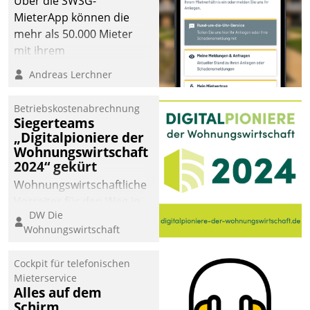
Über die SWSG-
MieterApp können die
mehr als 50.000 Mieter
mit ihrem
Wohnungsunternehmen
Andreas Lerchner
kommunizieren, auf dem
Laufenden bleiben, Daten
Betriebskostenabrechnung
einsehen und ändern
Siegerteams
oder
„Digitalpioniere der
Wohnungswirtschaft
Schadensmeldungen
2024“ gekürt
abgeben – rund um die
Uhr.
Wohnungswirtschaftliche
Vorreiter für den Weg in
DW Die
eine digitale Zukunft zu
Wohnungswirtschaft
finden, ist das Ziel des
Awards „Digitalpioniere
Cockpit für telefonischen
der
Mieterservice
Wohnungswirtschaft“.
Alles auf dem
Bewerben können sich
Schirm