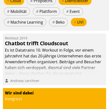
×
Cloud
#
Proptechs
×
Dienstleister
#
Mobilität
#
Plattform
#
Event
#
Machine Learning
#
Beko
×
UVI
Workout 2019
Chatbot trifft Cloudscout
Es ist Datatrains 10. Workout in Folge, vor einem
Jahrzehnt hat das 20-jährige Unternehmen das erste
Anwendertreffen organisiert. Beiträge und Besucher
haben sich verdoppelt, diesmal sind viele Partner
dabei – klares Zeichen für die strategische
Fokussierung auf den Kunden.
Andreas Lerchner
Wir sind dabei
Kongress