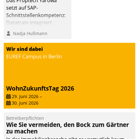
Das Proptech Yarowa
setzt auf SAP-
Schnittstellenkompetenz:
Datatrain integriert
Yarowas Portal zur
Nadja Hußmann
Vergabe und Verwaltung
von Aufträgen der
Wir sind dabei
operativen
EUREF Campus in Berlin
Instandhaltung in die
SAP-Systemlandschaft
deutscher
Wohnungsunternehmen
WohnZukunftsTag 2026
– und beschleunigt damit
29. Juni 2026
–
den Weg vom
30. Juni 2026
Mieteranliegen zum
Dienstleisterauftrag.
Betreiberpflichten
Wie Sie vermeiden, den Bock zum Gärtner
zu machen