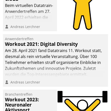
anspruchsvollen
Beim virtuellen Datatrain-
Aufgaben und
Anwendertreffen am 27.
abnehmendem
April 2022 erhielten die
Nachwuchs?
Teilnehmerinnen und
Andreas Lerchner
Teilnehmer kurzweilige
Einblicke in innovative
Anwendertreffen
Cloud-Strategien und -
Workout 2021: Digital Diversity
Lösungen mit hohem
Am 28. April 2021 fand Datatrains 11. Workout statt,
Zukunftspotenzial.
diesmal als rein virtuelle Veranstaltung. Über 100
Teilnehmer erhielten straff organisierte Einblicke in
Zukunftsthemen und innovative Projekte. Zuletzt
wurden die Top-Interessengebiete ermittelt.
Andreas Lerchner
Branchentreffen
Workout 2023:
Neuronaler
Aktivsport