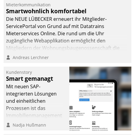
von AktivBo und
Mieterkommunikation
Datatrain ermöglicht
Smartwohnlich komfortabel
automatisiert ausgelöste,
Die NEUE LÜBECKER erneuert ihr Mitglieder-
zielgerichtete
ServicePortal von Grund auf mit Datatrains
Mieterbefragungen – eine
Mieterservices Online. Die rund um die Uhr
starke Grundlage für
zugängliche Webapplikation ermöglicht den
intelligente,
Mitgliedern der Wohnungs­bau­genossenschaft die
datengestützte
Kontaktaufnahme per Smartphone, Tablet oder PC.
Andreas Lerchner
Entscheidungen.
Kundenstory
Smart gemanagt
Mit neuen SAP-
integrierten Lösungen
und einheitlichen
Prozessen ist das
Immobilienmanagement
der Bayerischen
Nadja Hußmann
Versorgungskammer im