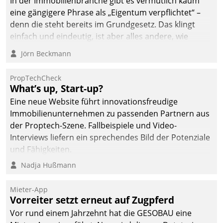
In der Immobilienbranche gibt es vermutlich kaum
eine gängigere Phrase als „Eigentum verpflichtet“ –
denn die steht bereits im Grundgesetz. Das klingt
einfach und eindeutig, ist aber alles andere, wie
Branchenbeschäftigte wissen. Denn mit der
Jörn Beckmann
Verantwortung folgen Verpflichtungen.
PropTechCheck
What’s up, Start-up?
Eine neue Website führt innovationsfreudige
Immobilienunternehmen zu passenden Partnern aus
der Proptech-Szene. Fallbeispiele und Video-
Interviews liefern ein sprechendes Bild der Potenziale
und Fähigkeiten.
Nadja Hußmann
Mieter-App
Vorreiter setzt erneut auf Zugpferd
Vor rund einem Jahrzehnt hat die GESOBAU eine