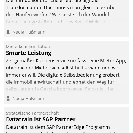
Die Immobilienbranche erlebt die digitale
automatisiert, vollständig
Transformation. Doch muss man gleich alles über
und auf Wunsch über
den Haufen werfen? Wie lässt sich der Wandel
mehrere zuvor
tatsächlich gestalten und umsetzen? Welche
festgelegte
Argumente zählen wirklich?
Nadja Hußmann
Kommunikationswege bei
den Empfängern ein.
Mieterkommunikation
Smarte Leistung
Zeitgemäßer Kundenservice umfasst eine Mieter-App,
über die der Mieter sich selbst hilft – wann und wo
immer er will. Die digitale Selbstbedienung erobert
die Immobilienwirtschaft und ebnet den Weg für
selbstlaufende Geschäftsprozesse. Selbst ist der
Kunde und smart der Serviceanbieter.
Nadja Hußmann
Strategische Partnerschaft
Datatrain ist SAP Partner
Datatrain ist dem SAP PartnerEdge Programm