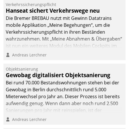
Verkehrssicherungspflicht
Hanseat sichert Verkehrswege neu
Die Bremer BREBAU nutzt mit Gewinn Datatrains
mobile Applikation „Meine Begehungen“, um die
Verkehrssicherungspflicht in ihren Beständen
wahrzunehmen. Mit „Meine Abnahmen & Übergaben“
ist nun ein weiteres Modul des Mobilen Cockpits im
Einsatz.
Andreas Lerchner
Objektsanierung
Gewobag digitalisiert Objektsanierung
Bei rund 70.000 Bestandswohnungen stehen bei der
Gewobag in Berlin durchschnittlich rund 5.000
Mieterwechsel pro Jahr an. Dieser Prozess ist bereits
aufwendig genug. Wenn dann aber noch rund 2.500
Sanierungen pro Jahr mit reinspielen, ist der
Betreuungs- und Organisationsaufwand immens. Im
Andreas Lerchner
Rahmen ihrer Digitalisierungsstrategie hat das