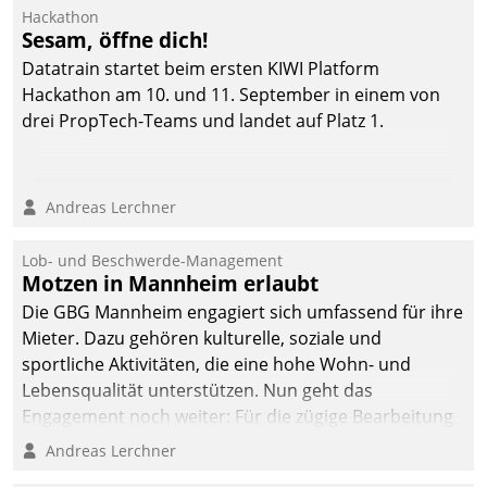
Ressort Kapitalanlage für
Hackathon
künftige Aufgaben und
Sesam, öffne dich!
Herausforderungen
Datatrain startet beim ersten KIWI Platform
gerüstet.
Hackathon am 10. und 11. September in einem von
drei PropTech-Teams und landet auf Platz 1.
Andreas Lerchner
Lob- und Beschwerde-Management
Motzen in Mannheim erlaubt
Die GBG Mannheim engagiert sich umfassend für ihre
Mieter. Dazu gehören kulturelle, soziale und
sportliche Aktivitäten, die eine hohe Wohn- und
Lebensqualität unterstützen. Nun geht das
Engagement noch weiter: Für die zügige Bearbeitung
von Beschwerden – oder Lob – richtet das
Andreas Lerchner
Unternehmen mit Datatrains Applikation fürs Lob-