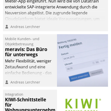
Mieter-App eingeführt. Nun wird die von Datatrain
entwickelte SAP-integrierte Anwendung durch die
Neuversion abgelöst. Die zugrunde liegende
Cloudplattform bietet ideale Voraussetzungen, um
die Funktionalität der App zu erweitern und weitere
Andreas Lerchner
innovative Apps, auch von Drittanbietern, in SAP zu
integrieren.
Mobile Kunden- und
Objektbetreuung
meravis: Das Büro
für unterwegs
Mehr Flexibilität, weniger
Zeitaufwand und eine
einfache Bedienung - das
verspricht das aktuelle
Andreas Lerchner
Cockpit für mobile
Mitarbeiter von
Integration
Datatrain. Die meravis
KIWI-Schnittstelle
Wohnungsbau- und
für
Immobilien GmbH hat
Wohnungsunternehmen