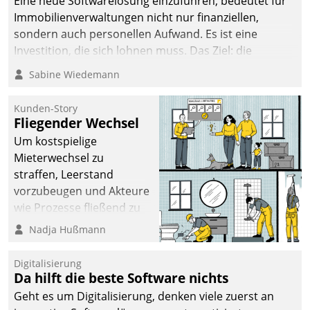
Eine neue Softwarelösung einzuführen, bedeutet für
Immobilienverwaltungen nicht nur finanziellen,
sondern auch personellen Aufwand. Es ist eine
Investition, die sich lohnen muss. Das Ziel: die
nachhaltige Optimierung der Geschäftsabläufe. Damit
Sabine Wiedemann
dieses Ziel erreicht wird, sollten einige Grundregeln
befolgt werden.
Kunden-Story
Fliegender Wechsel
Um kostspielige
Mieterwechsel zu
straffen, Leerstand
vorzubeugen und Akteure
wie Prozesse fließend zu
vernetzen, nutzt die
Nadja Hußmann
Berliner Gewobag seit
Jahresbeginn eine
Digitalisierung
Überblick, Einsicht und
Da hilft die beste Software nichts
Eingriff bietende Lösung.
Geht es um Digitalisierung, denken viele zuerst an
Zur Entwicklung setzte