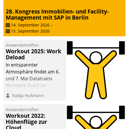
28. Kongress Immobilien- und Facility-
Management mit SAP in Berlin
14. September 2026
–
15. September 2026
Anwendertreffen
Workout 2025: Work
Deload
In entspannter
Atmosphäre findet am 6.
und 7. Mai Datatrains
Netzwerk-Event im
Kunden- und Partnerkreis
Nadja Hußmann
statt. Zentrale Frage: Wie
lassen sich
Anwendertreffen
Mammutprojekte
Workout 2022:
meistern und Workloads
Höhenflüge zur
Cloud
wuppen – bei zunehmend