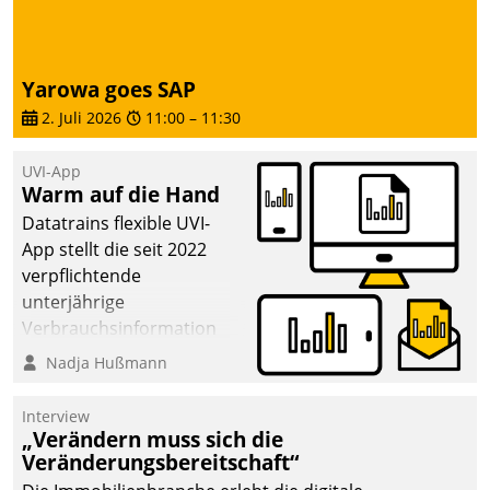
die Bereitschaft, sich zu überprüfen, zu hinterfragen
und zu verändern.
Yarowa goes SAP
2. Juli 2026
11:00
–
11:30
UVI-App
Warm auf die Hand
Datatrains flexible UVI-
App stellt die seit 2022
verpflichtende
unterjährige
Verbrauchsinformation
schnell, zuverlässig und
Nadja Hußmann
leicht bekömmlich bereit:
Die monatlichen
Interview
Mitteilungen zum
„Verändern muss sich die
Veränderungsbereitschaft“
Heizungs- und
Wasserverbrauch gehen