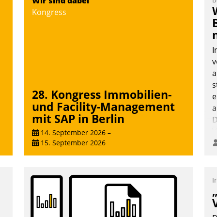
Wir sind dabei
Vernetzungsideen fürs Quartier.
Kongress
Dazwischen zeigte Datatrain, was es
Neues zu bieten hat.
I
v
a
Nadja Hußmann
s
28. Kongress Immobilien-
e
und Facility-Management
a
mit SAP in Berlin
D
V
14. September 2026
–
15. September 2026
I