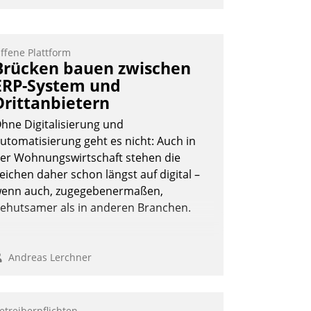
nwendertreffen am 27. April 2022
rhielten die Teilnehmerinnen und
eilnehmer kurzweilige Einblicke in
ffene Plattform
Brücken bauen zwischen
nnovative Cloud-Strategien und -
ERP-System und
ösungen mit hohem Zukunftspotenzial.
Drittanbietern
hne Digitalisierung und
utomatisierung geht es nicht: Auch in
Andreas Lerchner
er Wohnungswirtschaft stehen die
eichen daher schon längst auf digital –
enn auch, zugegebenermaßen,
ehutsamer als in anderen Branchen.
Andreas Lerchner
etreiberpflichten