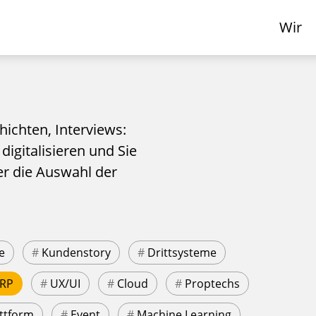
Wir
hichten, Interviews:
 digitalisieren und Sie
er die Auswahl der
e
#
Kundenstory
#
Drittsysteme
RP
#
UX/UI
#
Cloud
#
Proptechs
ttform
#
Event
#
Machine Learning