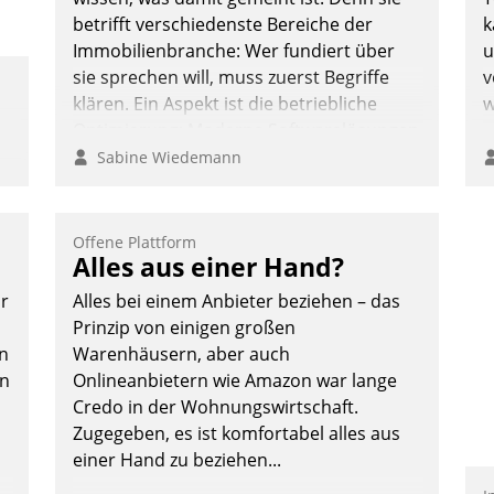
Nadja Hußmann
betrifft verschiedenste Bereiche der
k
Immobilienbranche: Wer fundiert über
u
sie sprechen will, muss zuerst Begriffe
v
klären. Ein Aspekt ist die betriebliche
w
Optimierung: Moderne Softwarelösungen
ermöglichen große Einsparungen durch
Sabine Wiedemann
optimierte und automatisierte Prozesse.
Doch man darf nicht zu viel erwarten:
Allein mit der Einführung einer neuen
Offene Plattform
Alles aus einer Hand?
Software ist es nicht getan. Die
Digitalisierung erfordert von
or
Alles bei einem Anbieter beziehen – das
Unternehmen die Bereitschaft, sich zu
Prinzip von einigen großen
überprüfen, zu hinterfragen und zu
n
Warenhäusern, aber auch
verändern.
en
Onlineanbietern wie Amazon war lange
Credo in der Wohnungswirtschaft.
Zugegeben, es ist komfortabel alles aus
einer Hand zu beziehen...