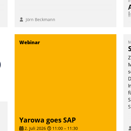
I
Jörn Beckmann
D
S
i
Webinar
M
u
o
Z
S
M
W
s
b
D
M
I
f
S
S
Yarowa goes SAP
2. Juli 2026
11:00
–
11:30