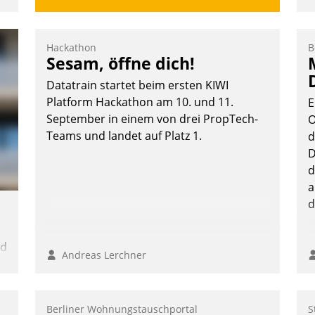
Hackathon
B
Sesam, öffne dich!
e
Datatrain startet beim ersten KIWI
Platform Hackathon am 10. und 11.
E
September in einem von drei PropTech-
O
Teams und landet auf Platz 1.
d
D
te
d
a
d
nd
Andreas Lerchner
n
Berliner Wohnungstauschportal
S