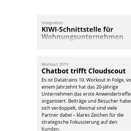
Integration
KIWI-Schnittstelle für
Wohnungsunternehmen
KIWI, der Anbieter für digitalen
Türzugang, kooperiert mit dem
Beratungs- und
Workout 2019
Softwareentwicklungshaus Datatrain.
Chatbot trifft Cloudscout
Es ist Datatrains 10. Workout in Folge, v
einem Jahrzehnt hat das 20-jährige
Unternehmen das erste Anwendertreffe
organisiert. Beiträge und Besucher hab
sich verdoppelt, diesmal sind viele
Andreas Lerchner
Partner dabei – klares Zeichen für die
strategische Fokussierung auf den
Kunden.