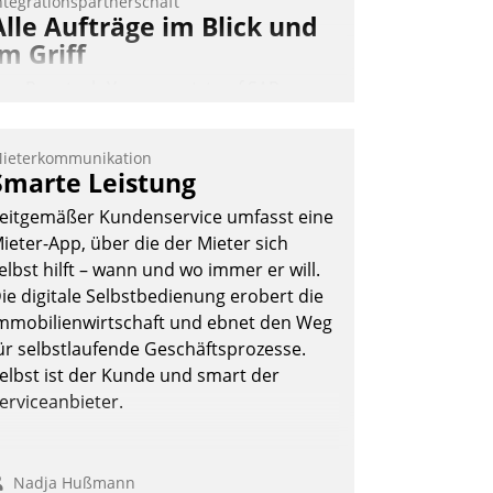
ntegrationspartnerschaft
Alle Aufträge im Blick und
im Griff
as Proptech Yarowa setzt auf SAP-
chnittstellenkompetenz: Datatrain
ntegriert Yarowas Portal zur Vergabe
ieterkommunikation
nd Verwaltung von Aufträgen der
Smarte Leistung
perativen Instandhaltung in die SAP-
eitgemäßer Kundenservice umfasst eine
ystemlandschaft deutscher
ieter-App, über die der Mieter sich
ohnungsunternehmen – und
elbst hilft – wann und wo immer er will.
eschleunigt damit den Weg vom
ie digitale Selbstbedienung erobert die
ieteranliegen zum Dienstleisterauftrag.
mmobilienwirtschaft und ebnet den Weg
Nadja Hußmann
ür selbstlaufende Geschäftsprozesse.
elbst ist der Kunde und smart der
erviceanbieter.
Nadja Hußmann