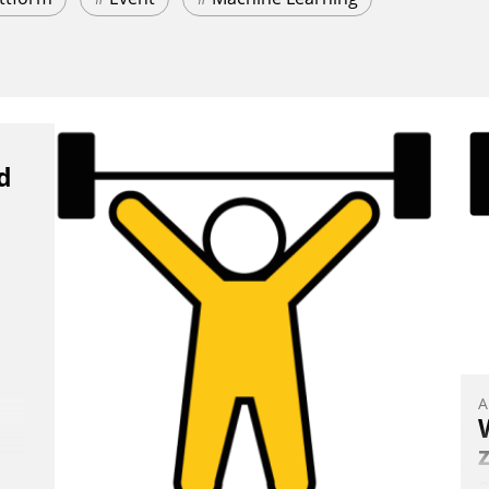
d
A
B