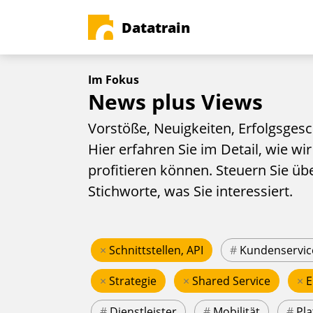
Datatrain
Im Fokus
News plus Views
Vorstöße, Neuigkeiten, Erfolgsgesc
Hier erfahren Sie im Detail, wie wir
profitieren können. Steuern Sie üb
Stichworte, was Sie interessiert.
×
Schnittstellen, API
#
Kundenservic
×
Strategie
×
Shared Service
×
E
#
Dienstleister
#
Mobilität
#
Pla