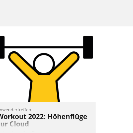
nwendertreffen
Workout 2022: Höhenflüge
zur Cloud
eim virtuellen Datatrain-