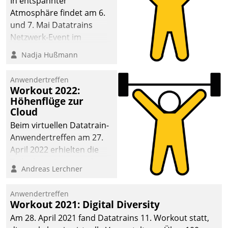
In entspannter
Atmosphäre findet am 6.
und 7. Mai Datatrains
Netzwerk-Event im
Kunden- und Partnerkreis
Nadja Hußmann
statt. Zentrale Frage: Wie
lassen sich
Anwendertreffen
Mammutprojekte
Workout 2022:
meistern und Workloads
Höhenflüge zur
Cloud
wuppen – bei zunehmend
anspruchsvollen
Beim virtuellen Datatrain-
Aufgaben und
Anwendertreffen am 27.
abnehmendem
April 2022 erhielten die
Nachwuchs?
Teilnehmerinnen und
Andreas Lerchner
Teilnehmer kurzweilige
Einblicke in innovative
Anwendertreffen
Cloud-Strategien und -
Workout 2021: Digital Diversity
Lösungen mit hohem
Am 28. April 2021 fand Datatrains 11. Workout statt,
Zukunftspotenzial.