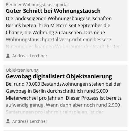
Berliner Wohnungstauschportal
Guter Schnitt bei Wohnungstausch
Die landeseigenen Wohnungsbaugesellschaften
Berlins bieten ihren Mietern seit September die
Chance, die Wohnung zu tauschen. Das neue
Wohnungstauschportal verspricht eine bessere
Nutzung des knappen Wohnraums der Stadt. Erster
Anwendungsfall für Datatrains Lösung API-Hub mit
Andreas Lerchner
Schnittstellen zu den ERP-Systemen der
Unternehmen.
Objektsanierung
Gewobag digitalisiert Objektsanierung
Bei rund 70.000 Bestandswohnungen stehen bei der
Gewobag in Berlin durchschnittlich rund 5.000
Mieterwechsel pro Jahr an. Dieser Prozess ist bereits
aufwendig genug. Wenn dann aber noch rund 2.500
Sanierungen pro Jahr mit reinspielen, ist der
Betreuungs- und Organisationsaufwand immens. Im
Andreas Lerchner
Rahmen ihrer Digitalisierungsstrategie hat das