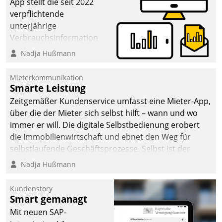
App stellt die seit 2022
verpflichtende
unterjährige
Verbrauchsinformation
schnell, zuverlässig und
Nadja Hußmann
leicht bekömmlich bereit:
Die monatlichen
Mieterkommunikation
Mitteilungen zum
Smarte Leistung
Heizungs- und
Zeitgemäßer Kundenservice umfasst eine Mieter-App,
Wasserverbrauch gehen
über die der Mieter sich selbst hilft – wann und wo
automatisiert, vollständig
immer er will. Die digitale Selbstbedienung erobert
und auf Wunsch über
die Immobilienwirtschaft und ebnet den Weg für
mehrere zuvor
selbstlaufende Geschäftsprozesse. Selbst ist der
festgelegte
Kunde und smart der Serviceanbieter.
Nadja Hußmann
Kommunikationswege bei
den Empfängern ein.
Kundenstory
Smart gemanagt
Mit neuen SAP-