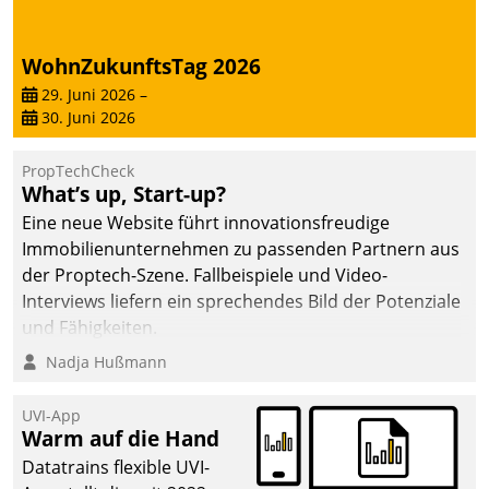
deutscher
Wohnungsunternehmen
WohnZukunftsTag 2026
– und beschleunigt damit
29. Juni 2026
–
den Weg vom
30. Juni 2026
Mieteranliegen zum
Dienstleisterauftrag.
PropTechCheck
What’s up, Start-up?
Eine neue Website führt innovationsfreudige
Immobilienunternehmen zu passenden Partnern aus
der Proptech-Szene. Fallbeispiele und Video-
Interviews liefern ein sprechendes Bild der Potenziale
und Fähigkeiten.
Nadja Hußmann
UVI-App
Warm auf die Hand
Datatrains flexible UVI-