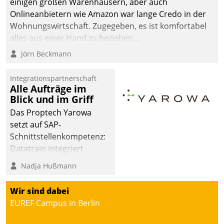
einigen großen Warenhäusern, aber auch
Onlineanbietern wie Amazon war lange Credo in der
Wohnungswirtschaft. Zugegeben, es ist komfortabel
alles aus einer Hand zu beziehen...
Jörn Beckmann
Integrationspartnerschaft
Alle Aufträge im
Blick und im Griff
Das Proptech Yarowa
setzt auf SAP-
Schnittstellenkompetenz:
Datatrain integriert
Yarowas Portal zur
Nadja Hußmann
Vergabe und Verwaltung
von Aufträgen der
Wir sind dabei
operativen
EUREF Campus in Berlin
Instandhaltung in die
SAP-Systemlandschaft