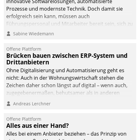
innovative Softwarelösungen, automatisierte
die Bereitschaft, sich zu überprüfen, zu hinterfragen
Prozesse und modernste Technik. Doch damit sie
und zu verändern.
erfolgreich sein kann, müssen auch
Führungspersonal und Mitarbeiter bereit sein, sich zu
verändern und anzupassen, sonst werden sie an ihr
Sabine Wiedemann
scheitern.
Offene Plattform
Brücken bauen zwischen ERP-System und
Drittanbietern
Ohne Digitalisierung und Automatisierung geht es
nicht: Auch in der Wohnungswirtschaft stehen die
Zeichen daher schon längst auf digital – wenn auch,
zugegebenermaßen, behutsamer als in anderen
Branchen.
Andreas Lerchner
Offene Plattform
Alles aus einer Hand?
Alles bei einem Anbieter beziehen – das Prinzip von