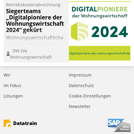
Betriebskostenabrechnung
Siegerteams
„Digitalpioniere der
Wohnungswirtschaft
2024“ gekürt
Wohnungswirtschaftliche
Vorreiter für den Weg in
DW Die
eine digitale Zukunft zu
Wohnungswirtschaft
finden, ist das Ziel des
Awards „Digitalpioniere
der
Wir
Impressum
Wohnungswirtschaft“.
Im Fokus
Datenschutz
Bewerben können sich
dafür ein Team
Lösungen
Cookie-Einstellungen
bestehend aus
Newsletter
Wohnungsunternehmen
und PropTech.
Datatrain