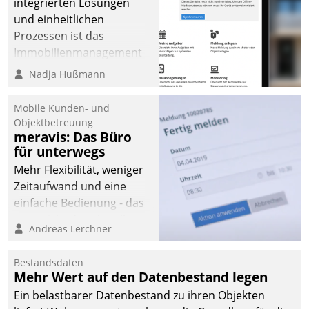
integrierten Lösungen
und einheitlichen
Prozessen ist das
Immobilienmanagement
der Bayerischen
Nadja Hußmann
Versorgungskammer im
Ressort Kapitalanlage für
Mobile Kunden- und
künftige Aufgaben und
Objektbetreuung
meravis: Das Büro
Herausforderungen
für unterwegs
gerüstet.
Mehr Flexibilität, weniger
Zeitaufwand und eine
einfache Bedienung - das
verspricht das aktuelle
Andreas Lerchner
Cockpit für mobile
Mitarbeiter von
Bestandsdaten
Datatrain. Die meravis
Mehr Wert auf den Datenbestand legen
Wohnungsbau- und
Ein belastbarer Datenbestand zu ihren Objekten
Immobilien GmbH hat