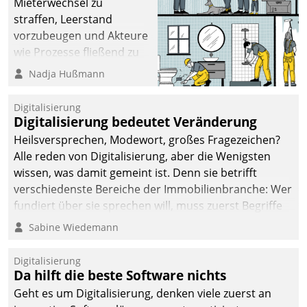
Mieterwechsel zu
straffen, Leerstand
vorzubeugen und Akteure
wie Prozesse fließend zu
vernetzen, nutzt die
Nadja Hußmann
Berliner Gewobag seit
Jahresbeginn eine
Digitalisierung
Überblick, Einsicht und
Digitalisierung bedeutet Veränderung
Eingriff bietende Lösung.
Heilsversprechen, Modewort, großes Fragezeichen?
Zur Entwicklung setzte
Alle reden von Digitalisierung, aber die Wenigsten
man auf
wissen, was damit gemeint ist. Denn sie betrifft
Cloudtechnologie,
verschiedenste Bereiche der Immobilienbranche: Wer
bewährte und Startup-
fundiert über sie sprechen will, muss zuerst Begriffe
Partner sowie erstmals
klären. Ein Aspekt ist die betriebliche Optimierung:
Sabine Wiedemann
agile Projektmethoden.
Moderne Softwarelösungen ermöglichen große
Einsparungen durch optimierte und automatisierte
Digitalisierung
Prozesse. Doch man darf nicht zu viel erwarten: Allein
Da hilft die beste Software nichts
mit der Einführung einer neuen Software ist es nicht
Geht es um Digitalisierung, denken viele zuerst an
getan. Die Digitalisierung erfordert von Unternehmen