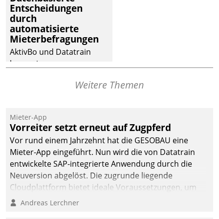
Entscheidungen
Dialogführung ermöglicht
durch
dem externen
automatisierte
Serviceteam, Anrufe von
Mieterbefragungen
Mietenden zügiger und
AktivBo und Datatrain
effizienter zu bearbeiten.
kooperieren –
Immobilienunternehmen
Weitere Themen
profitieren: Die nahtlose
Integration der Lösungen
von AktivBo und
Mieter-App
Datatrain ermöglicht
Vorreiter setzt erneut auf Zugpferd
automatisiert ausgelöste,
Vor rund einem Jahrzehnt hat die GESOBAU eine
zielgerichtete
Mieter-App eingeführt. Nun wird die von Datatrain
Mieterbefragungen – eine
entwickelte SAP-integrierte Anwendung durch die
starke Grundlage für
Neuversion abgelöst. Die zugrunde liegende
intelligente,
Cloudplattform bietet ideale Voraussetzungen, um
datengestützte
die Funktionalität der App zu erweitern und weitere
Andreas Lerchner
Entscheidungen.
innovative Apps, auch von Drittanbietern, in SAP zu