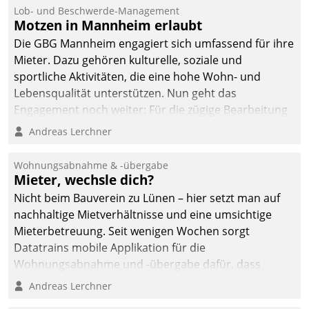
Lob- und Beschwerde-Management
Motzen in Mannheim erlaubt
Die GBG Mannheim engagiert sich umfassend für ihre
Mieter. Dazu gehören kulturelle, soziale und
sportliche Aktivitäten, die eine hohe Wohn- und
Lebensqualität unterstützen. Nun geht das
Engagement noch weiter: Für die zügige Bearbeitung
von Beschwerden – oder Lob – richtet das
Andreas Lerchner
Unternehmen mit Datatrains Applikation fürs Lob-
und Beschwerde-Management einen eigenen Kanal
Wohnungsabnahme & -übergabe
ein.
Mieter, wechsle dich?
Nicht beim Bauverein zu Lünen – hier setzt man auf
nachhaltige Mietverhältnisse und eine umsichtige
Mieterbetreuung. Seit wenigen Wochen sorgt
Datatrains mobile Applikation für die
Wohnungsabnahme und -übergabe dafür, dass
Mieter wohlgeordnet kommen und, so es sein muss,
Andreas Lerchner
gehen können.