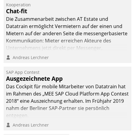
kommunale Wohnungsbauunternehmen daher
Kooperation
gemeinsam mit der Berliner Datatrain GmbH den
Chat-fit
Teilprozess der Objektsanierung digitalisiert.
Die Zusammenarbeit zwischen AT Estate und
Datatrain ermöglicht Vermietern auf der einen und
Mietern auf der anderen Seite die messengerbasierte
Kommunikation: Mieter erreichen Akteure des
Unternehmens jetzt direkt per Messenger,
Mitarbeiter oder Dienstleister empfangen oder
Andreas Lerchner
versenden die Nachrichten via Cockpit.
SAP App Contest
Ausgezeichnete App
Das Cockpit für mobile Mitarbeiter von Datatrain hat
im Rahmen des „MEE SAP Cloud Platform App Contest
2018“ eine Auszeichnung erhalten. Im Frühjahr 2019
nahm der Berliner SAP-Partner sie persönlich
entgegen.
Andreas Lerchner