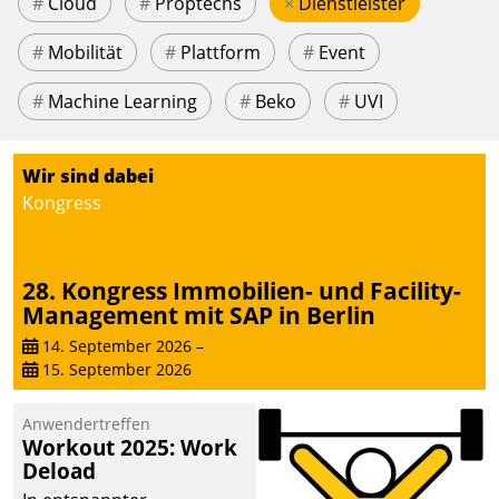
#
Cloud
#
Proptechs
×
Dienstleister
#
Mobilität
#
Plattform
#
Event
#
Machine Learning
#
Beko
#
UVI
Wir sind dabei
Kongress
28. Kongress Immobilien- und Facility-
Management mit SAP in Berlin
14. September 2026
–
15. September 2026
Anwendertreffen
Workout 2025: Work
Deload