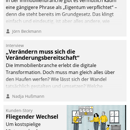
In der Immobilienbranche gibt es vermutlich kaum
eine gängigere Phrase als „Eigentum verpflichtet“ –
denn die steht bereits im Grundgesetz. Das klingt
einfach und eindeutig, ist aber alles andere, wie
Branchenbeschäftigte wissen. Denn mit der
Jörn Beckmann
Verantwortung folgen Verpflichtungen.
Interview
„Verändern muss sich die
Veränderungsbereitschaft“
Die Immobilienbranche erlebt die digitale
Transformation. Doch muss man gleich alles über
den Haufen werfen? Wie lässt sich der Wandel
tatsächlich gestalten und umsetzen? Welche
Argumente zählen wirklich?
Nadja Hußmann
Kunden-Story
Fliegender Wechsel
Um kostspielige