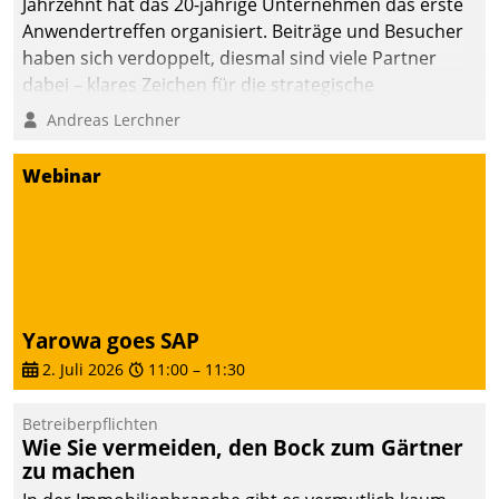
Jahrzehnt hat das 20-jährige Unternehmen das erste
Anwendertreffen organisiert. Beiträge und Besucher
haben sich verdoppelt, diesmal sind viele Partner
dabei – klares Zeichen für die strategische
Fokussierung auf den Kunden.
Andreas Lerchner
Webinar
Yarowa goes SAP
2. Juli 2026
11:00
–
11:30
Betreiberpflichten
Wie Sie vermeiden, den Bock zum Gärtner
zu machen