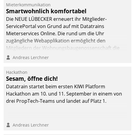
integrieren.
Mieterkommunikation
Smartwohnlich komfortabel
Die NEUE LÜBECKER erneuert ihr Mitglieder-
ServicePortal von Grund auf mit Datatrains
Mieterservices Online. Die rund um die Uhr
zugängliche Webapplikation ermöglicht den
Mitgliedern der Wohnungs­bau­genossenschaft die
Kontaktaufnahme per Smartphone, Tablet oder PC.
Andreas Lerchner
Hackathon
Sesam, öffne dich!
Datatrain startet beim ersten KIWI Platform
Hackathon am 10. und 11. September in einem von
drei PropTech-Teams und landet auf Platz 1.
Andreas Lerchner