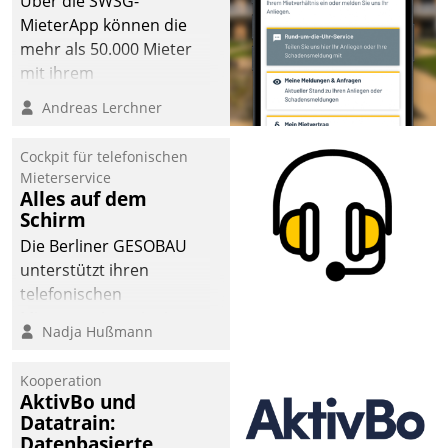
Über die SWSG-
MieterApp können die
mehr als 50.000 Mieter
mit ihrem
Wohnungsunternehmen
Andreas Lerchner
kommunizieren, auf dem
Laufenden bleiben, Daten
Cockpit für telefonischen
einsehen und ändern
Mieterservice
oder
Alles auf dem
Schirm
Schadensmeldungen
abgeben – rund um die
Die Berliner GESOBAU
Uhr.
unterstützt ihren
telefonischen
Mieterservice mit einem
Nadja Hußmann
digitalen Cockpit, das
situationsbezogen
Kooperation
passende Fragen und
AktivBo und
Schlagworte auswirft.
Datatrain:
Eine intuitive
Datenbasierte