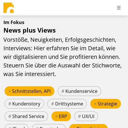
Im Fokus
News plus Views
Vorstöße, Neuigkeiten, Erfolgsgeschichten,
Interviews: Hier erfahren Sie im Detail, wie
wir digitalisieren und Sie profitieren können.
Steuern Sie über die Auswahl der Stichworte,
was Sie interessiert.
×
Schnittstellen, API
#
Kundenservice
#
Kundenstory
#
Drittsysteme
×
Strategie
#
Shared Service
×
ERP
#
UX/UI