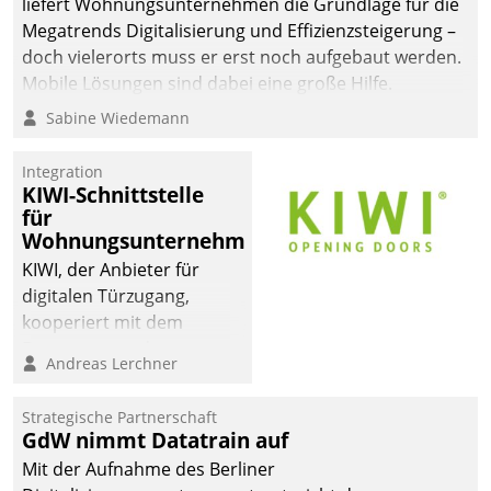
liefert Wohnungsunternehmen die Grundlage für die
sich dabei für den Betrieb
Megatrends Digitalisierung und Effizienzsteigerung –
der Lösung über die SAP
doch vielerorts muss er erst noch aufgebaut werden.
Cloud Platform
Mobile Lösungen sind dabei eine große Hilfe.
entschieden - als erstes
Sabine Wiedemann
Unternehmen am
Wohnungsmarkt.
Integration
KIWI-Schnittstelle
für
Wohnungsunternehmen
KIWI, der Anbieter für
digitalen Türzugang,
kooperiert mit dem
Beratungs- und
Andreas Lerchner
Softwareentwicklungshaus
Datatrain.
Strategische Partnerschaft
GdW nimmt Datatrain auf
Mit der Aufnahme des Berliner