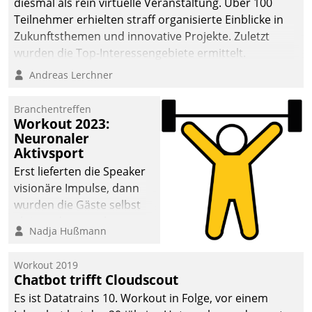
diesmal als rein virtuelle Veranstaltung. Über 100
Teilnehmer erhielten straff organisierte Einblicke in
Zukunftsthemen und innovative Projekte. Zuletzt
wurden die Top-Interessengebiete ermittelt.
Andreas Lerchner
Branchentreffen
Workout 2023:
Neuronaler
Aktivsport
Erst lieferten die Speaker
visionäre Impulse, dann
wurden die Gäste selbst
aktiv und sammelten
Nadja Hußmann
methodisch
Vernetzungsideen fürs
Workout 2019
Quartier. Dazwischen
Chatbot trifft Cloudscout
zeigte Datatrain, was es
Es ist Datatrains 10. Workout in Folge, vor einem
Neues zu bieten hat.