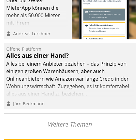
Über die SWSG-
MieterApp können die
mehr als 50.000 Mieter
mit ihrem
Wohnungsunternehmen
Andreas Lerchner
kommunizieren, auf dem
Laufenden bleiben, Daten
Offene Plattform
einsehen und ändern
Alles aus einer Hand?
oder
Alles bei einem Anbieter beziehen – das Prinzip von
Schadensmeldungen
einigen großen Warenhäusern, aber auch
abgeben – rund um die
Onlineanbietern wie Amazon war lange Credo in der
Uhr.
Wohnungswirtschaft. Zugegeben, es ist komfortabel
alles aus einer Hand zu beziehen...
Jörn Beckmann
Weitere Themen