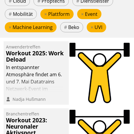
#
Cloud
#
Proptechs
#
Dienstleister
#
Mobilität
×
Plattform
×
Event
×
Machine Learning
#
Beko
×
UVI
Anwendertreffen
Workout 2025: Work
Deload
In entspannter
Atmosphäre findet am 6.
und 7. Mai Datatrains
Netzwerk-Event im
Kunden- und Partnerkreis
Nadja Hußmann
statt. Zentrale Frage: Wie
lassen sich
Branchentreffen
Mammutprojekte
Workout 2023:
meistern und Workloads
Neuronaler
Aktivsport
wuppen – bei zunehmend