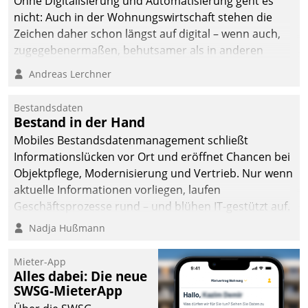
Ohne Digitalisierung und Automatisierung geht es
nicht: Auch in der Wohnungswirtschaft stehen die
Zeichen daher schon längst auf digital – wenn auch,
zugegebenermaßen, behutsamer als in anderen
Branchen.
Andreas Lerchner
Bestandsdaten
Bestand in der Hand
Mobiles Bestandsdatenmanagement schließt
Informationslücken vor Ort und eröffnet Chancen bei
Objektpflege, Modernisierung und Vertrieb. Nur wenn
aktuelle Informationen vorliegen, laufen
Geschäftsprozesse rund – und blühen IT-gestützt auf.
Nadja Hußmann
Mieter-App
Alles dabei: Die neue
SWSG-MieterApp