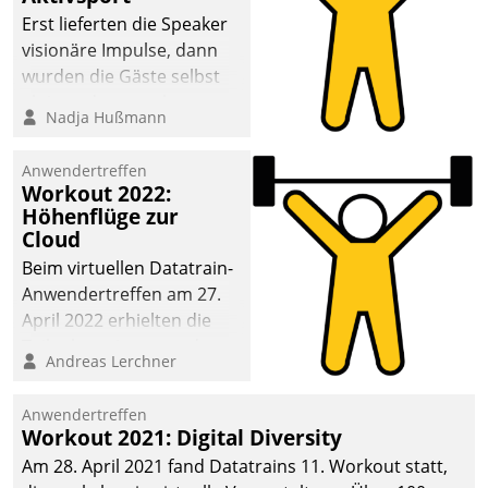
anspruchsvollen
Erst lieferten die Speaker
Aufgaben und
visionäre Impulse, dann
abnehmendem
wurden die Gäste selbst
Nachwuchs?
aktiv und sammelten
Nadja Hußmann
methodisch
Vernetzungsideen fürs
Anwendertreffen
Quartier. Dazwischen
Workout 2022:
zeigte Datatrain, was es
Höhenflüge zur
Neues zu bieten hat.
Cloud
Beim virtuellen Datatrain-
Anwendertreffen am 27.
April 2022 erhielten die
Teilnehmerinnen und
Andreas Lerchner
Teilnehmer kurzweilige
Einblicke in innovative
Anwendertreffen
Cloud-Strategien und -
Workout 2021: Digital Diversity
Lösungen mit hohem
Am 28. April 2021 fand Datatrains 11. Workout statt,
Zukunftspotenzial.