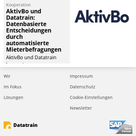
von Aufträgen der
Kooperation
operativen
AktivBo und
Instandhaltung in die
Datatrain:
Datenbasierte
SAP-Systemlandschaft
Entscheidungen
deutscher
durch
Wohnungsunternehmen
automatisierte
– und beschleunigt damit
Mieterbefragungen
den Weg vom
AktivBo und Datatrain
Mieteranliegen zum
kooperieren –
Dienstleisterauftrag.
Immobilienunternehmen
Wir
Impressum
profitieren: Die nahtlose
Integration der Lösungen
Im Fokus
Datenschutz
von AktivBo und
Lösungen
Cookie-Einstellungen
Datatrain ermöglicht
Newsletter
automatisiert ausgelöste,
zielgerichtete
Mieterbefragungen – eine
Datatrain
starke Grundlage für