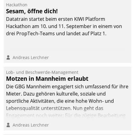
Hackathon
Sesam, öffne dich!
Datatrain startet beim ersten KIWI Platform
Hackathon am 10. und 11. September in einem von
drei PropTech-Teams und landet auf Platz 1.
Andreas Lerchner
Lob- und Beschwerde-Management
Motzen in Mannheim erlaubt
Die GBG Mannheim engagiert sich umfassend für ihre
Mieter. Dazu gehören kulturelle, soziale und
sportliche Aktivitäten, die eine hohe Wohn- und
Lebensqualität unterstützen. Nun geht das
Engagement noch weiter: Für die zügige Bearbeitung
von Beschwerden – oder Lob – richtet das
Andreas Lerchner
Unternehmen mit Datatrains Applikation fürs Lob-