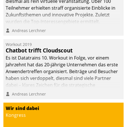
diesmal als rein virtuelle Veranstaltung. Über 100
Teilnehmer erhielten straff organisierte Einblicke in
Zukunftsthemen und innovative Projekte. Zuletzt
wurden die Top-Interessengebiete ermittelt.
Andreas Lerchner
Workout 2019
Chatbot trifft Cloudscout
Es ist Datatrains 10. Workout in Folge, vor einem
Jahrzehnt hat das 20-jährige Unternehmen das erste
Anwendertreffen organisiert. Beiträge und Besucher
haben sich verdoppelt, diesmal sind viele Partner
dabei – klares Zeichen für die strategische
Fokussierung auf den Kunden.
Andreas Lerchner
Wir sind dabei
Kongress