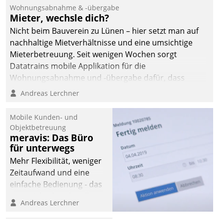
und Beschwerde-Management einen eigenen Kanal
Wohnungsabnahme & -übergabe
ein.
Mieter, wechsle dich?
Nicht beim Bauverein zu Lünen – hier setzt man auf
nachhaltige Mietverhältnisse und eine umsichtige
Mieterbetreuung. Seit wenigen Wochen sorgt
Datatrains mobile Applikation für die
Wohnungsabnahme und -übergabe dafür, dass
Mieter wohlgeordnet kommen und, so es sein muss,
Andreas Lerchner
gehen können.
Mobile Kunden- und
Objektbetreuung
meravis: Das Büro
für unterwegs
Mehr Flexibilität, weniger
Zeitaufwand und eine
einfache Bedienung - das
verspricht das aktuelle
Andreas Lerchner
Cockpit für mobile