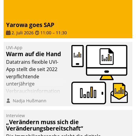
Yarowa goes SAP
2. Juli 2026
11:00
–
11:30
UVI-App
Warm auf die Hand
Datatrains flexible UVI-
App stellt die seit 2022
verpflichtende
unterjährige
Verbrauchsinformation
schnell, zuverlässig und
Nadja Hußmann
leicht bekömmlich bereit:
Die monatlichen
Interview
Mitteilungen zum
„Verändern muss sich die
Veränderungsbereitschaft“
Heizungs- und
Wasserverbrauch gehen