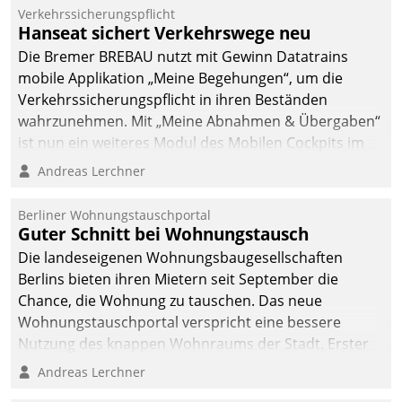
Verkehrssicherungspflicht
Hanseat sichert Verkehrswege neu
Die Bremer BREBAU nutzt mit Gewinn Datatrains
mobile Applikation „Meine Begehungen“, um die
Verkehrssicherungspflicht in ihren Beständen
wahrzunehmen. Mit „Meine Abnahmen & Übergaben“
ist nun ein weiteres Modul des Mobilen Cockpits im
Einsatz.
Andreas Lerchner
Berliner Wohnungstauschportal
Guter Schnitt bei Wohnungstausch
Die landeseigenen Wohnungsbaugesellschaften
Berlins bieten ihren Mietern seit September die
Chance, die Wohnung zu tauschen. Das neue
Wohnungstauschportal verspricht eine bessere
Nutzung des knappen Wohnraums der Stadt. Erster
Anwendungsfall für Datatrains Lösung API-Hub mit
Andreas Lerchner
Schnittstellen zu den ERP-Systemen der