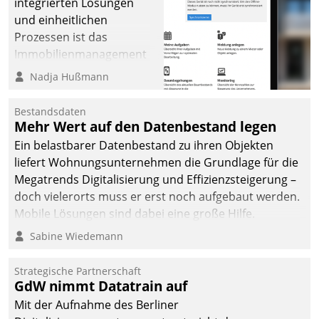
integrierten Lösungen
und einheitlichen
Prozessen ist das
Immobilienmanagement
der Bayerischen
Nadja Hußmann
Versorgungskammer im
Ressort Kapitalanlage für
Bestandsdaten
künftige Aufgaben und
Mehr Wert auf den Datenbestand legen
Herausforderungen
Ein belastbarer Datenbestand zu ihren Objekten
gerüstet.
liefert Wohnungsunternehmen die Grundlage für die
Megatrends Digitalisierung und Effizienzsteigerung –
doch vielerorts muss er erst noch aufgebaut werden.
Mobile Lösungen sind dabei eine große Hilfe.
Sabine Wiedemann
Strategische Partnerschaft
GdW nimmt Datatrain auf
Mit der Aufnahme des Berliner