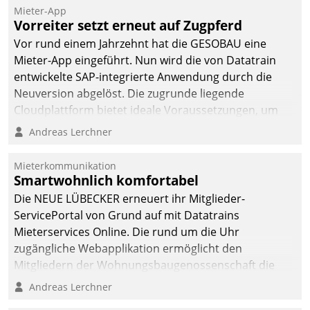
Mieter-App
Vorreiter setzt erneut auf Zugpferd
Vor rund einem Jahrzehnt hat die GESOBAU eine
Mieter-App eingeführt. Nun wird die von Datatrain
entwickelte SAP-integrierte Anwendung durch die
Neuversion abgelöst. Die zugrunde liegende
Cloudplattform bietet ideale Voraussetzungen, um
die Funktionalität der App zu erweitern und weitere
Andreas Lerchner
innovative Apps, auch von Drittanbietern, in SAP zu
integrieren.
Mieterkommunikation
Smartwohnlich komfortabel
Die NEUE LÜBECKER erneuert ihr Mitglieder-
ServicePortal von Grund auf mit Datatrains
Mieterservices Online. Die rund um die Uhr
zugängliche Webapplikation ermöglicht den
Mitgliedern der Wohnungs­bau­genossenschaft die
Kontaktaufnahme per Smartphone, Tablet oder PC.
Andreas Lerchner