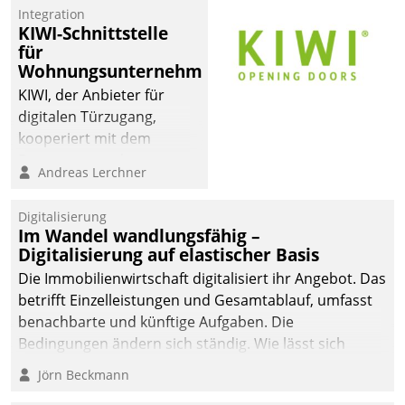
Mitarbeiter von
Integration
Datatrain. Die meravis
KIWI-Schnittstelle
Wohnungsbau- und
für
Immobilien GmbH hat
Wohnungsunternehmen
sich dabei für den Betrieb
KIWI, der Anbieter für
der Lösung über die SAP
digitalen Türzugang,
Cloud Platform
kooperiert mit dem
entschieden - als erstes
Beratungs- und
Andreas Lerchner
Unternehmen am
Softwareentwicklungshaus
Wohnungsmarkt.
Datatrain.
Digitalisierung
Im Wandel wandlungsfähig –
Digitalisierung auf elastischer Basis
Die Immobilienwirtschaft digitalisiert ihr Angebot. Das
betrifft Einzelleistungen und Gesamtablauf, umfasst
benachbarte und künftige Aufgaben. Die
Bedingungen ändern sich ständig. Wie lässt sich
technisch die Kontrolle wahren und zugleich Freiraum
Jörn Beckmann
fürs Wachsen öffnen?