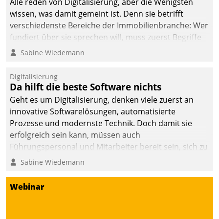
Alle reden von Digitalisierung, aber die Wenigsten
wissen, was damit gemeint ist. Denn sie betrifft
verschiedenste Bereiche der Immobilienbranche: Wer
fundiert über sie sprechen will, muss zuerst Begriffe
klären. Ein Aspekt ist die betriebliche Optimierung:
Sabine Wiedemann
Moderne Softwarelösungen ermöglichen große
Einsparungen durch optimierte und automatisierte
Digitalisierung
Prozesse. Doch man darf nicht zu viel erwarten: Allein
Da hilft die beste Software nichts
mit der Einführung einer neuen Software ist es nicht
Geht es um Digitalisierung, denken viele zuerst an
getan. Die Digitalisierung erfordert von Unternehmen
innovative Softwarelösungen, automatisierte
die Bereitschaft, sich zu überprüfen, zu hinterfragen
Prozesse und modernste Technik. Doch damit sie
und zu verändern.
erfolgreich sein kann, müssen auch
Führungspersonal und Mitarbeiter bereit sein, sich zu
verändern und anzupassen, sonst werden sie an ihr
Sabine Wiedemann
scheitern.
Webinar