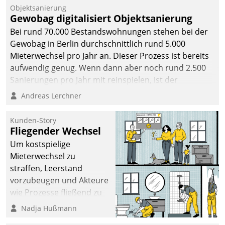
Unternehmen.
Objektsanierung
Gewobag digitalisiert Objektsanierung
Bei rund 70.000 Bestandswohnungen stehen bei der
Gewobag in Berlin durchschnittlich rund 5.000
Mieterwechsel pro Jahr an. Dieser Prozess ist bereits
aufwendig genug. Wenn dann aber noch rund 2.500
Sanierungen pro Jahr mit reinspielen, ist der
Betreuungs- und Organisationsaufwand immens. Im
Andreas Lerchner
Rahmen ihrer Digitalisierungsstrategie hat das
kommunale Wohnungsbauunternehmen daher
Kunden-Story
gemeinsam mit der Berliner Datatrain GmbH den
Fliegender Wechsel
Teilprozess der Objektsanierung digitalisiert.
Um kostspielige
Mieterwechsel zu
straffen, Leerstand
vorzubeugen und Akteure
wie Prozesse fließend zu
vernetzen, nutzt die
Nadja Hußmann
Berliner Gewobag seit