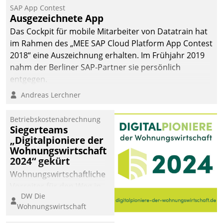
Jahresbeginn eine
SAP App Contest
Überblick, Einsicht und
Ausgezeichnete App
Eingriff bietende Lösung.
Das Cockpit für mobile Mitarbeiter von Datatrain hat
Zur Entwicklung setzte
im Rahmen des „MEE SAP Cloud Platform App Contest
man auf
2018“ eine Auszeichnung erhalten. Im Frühjahr 2019
Cloudtechnologie,
nahm der Berliner SAP-Partner sie persönlich
bewährte und Startup-
entgegen.
Partner sowie erstmals
Andreas Lerchner
agile Projektmethoden.
Betriebskostenabrechnung
Siegerteams
„Digitalpioniere der
Wohnungswirtschaft
2024“ gekürt
Wohnungswirtschaftliche
Vorreiter für den Weg in
DW Die
eine digitale Zukunft zu
Wohnungswirtschaft
finden, ist das Ziel des
Awards „Digitalpioniere