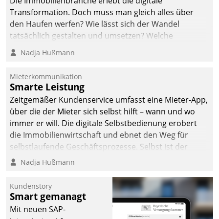
Die Immobilienbranche erlebt die digitale
automatisiert, vollständig
Transformation. Doch muss man gleich alles über
und auf Wunsch über
den Haufen werfen? Wie lässt sich der Wandel
mehrere zuvor
tatsächlich gestalten und umsetzen? Welche
festgelegte
Argumente zählen wirklich?
Nadja Hußmann
Kommunikationswege bei
den Empfängern ein.
Mieterkommunikation
Smarte Leistung
Zeitgemäßer Kundenservice umfasst eine Mieter-App,
über die der Mieter sich selbst hilft – wann und wo
immer er will. Die digitale Selbstbedienung erobert
die Immobilienwirtschaft und ebnet den Weg für
selbstlaufende Geschäftsprozesse. Selbst ist der
Kunde und smart der Serviceanbieter.
Nadja Hußmann
Kundenstory
Smart gemanagt
Mit neuen SAP-