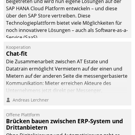
beigetreten und wird nun eigene Lösungen auf der
SAP HANA Cloud Platform entwickeln – und diese
über den SAP Store vertreiben. Diese
Technologieplattform bietet viele Möglichkeiten für
noch innovativere Lösungen – auch als Software-as-a-
Service (SaaS).
Kooperation
Chat-fit
Die Zusammenarbeit zwischen AT Estate und
Datatrain ermöglicht Vermietern auf der einen und
Mietern auf der anderen Seite die messengerbasierte
Kommunikation: Mieter erreichen Akteure des
Unternehmens jetzt direkt per Messenger,
Mitarbeiter oder Dienstleister empfangen oder
Andreas Lerchner
versenden die Nachrichten via Cockpit.
Offene Plattform
Brücken bauen zwischen ERP-System und
Drittanbietern