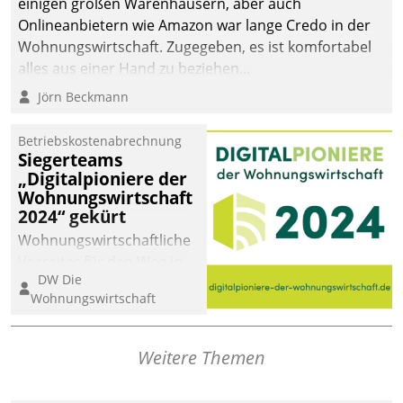
einigen großen Warenhäusern, aber auch
abgeben – rund um die
Onlineanbietern wie Amazon war lange Credo in der
Uhr.
Wohnungswirtschaft. Zugegeben, es ist komfortabel
alles aus einer Hand zu beziehen...
Jörn Beckmann
Betriebskostenabrechnung
Siegerteams
„Digitalpioniere der
Wohnungswirtschaft
2024“ gekürt
Wohnungswirtschaftliche
Vorreiter für den Weg in
DW Die
eine digitale Zukunft zu
Wohnungswirtschaft
finden, ist das Ziel des
Awards „Digitalpioniere
der
Weitere Themen
Wohnungswirtschaft“.
Bewerben können sich