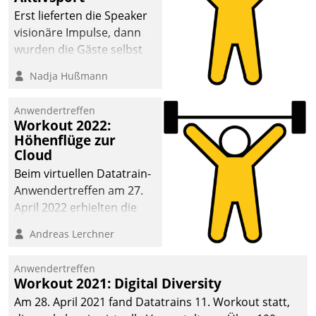
anspruchsvollen
Erst lieferten die Speaker
Aufgaben und
visionäre Impulse, dann
abnehmendem
wurden die Gäste selbst
Nachwuchs?
aktiv und sammelten
Nadja Hußmann
methodisch
Vernetzungsideen fürs
Anwendertreffen
Quartier. Dazwischen
Workout 2022:
zeigte Datatrain, was es
Höhenflüge zur
Neues zu bieten hat.
Cloud
Beim virtuellen Datatrain-
Anwendertreffen am 27.
April 2022 erhielten die
Teilnehmerinnen und
Andreas Lerchner
Teilnehmer kurzweilige
Einblicke in innovative
Anwendertreffen
Cloud-Strategien und -
Workout 2021: Digital Diversity
Lösungen mit hohem
Am 28. April 2021 fand Datatrains 11. Workout statt,
Zukunftspotenzial.