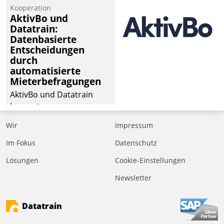
von Aufträgen der
Kooperation
operativen
AktivBo und
Instandhaltung in die
Datatrain:
Datenbasierte
SAP-Systemlandschaft
Entscheidungen
deutscher
durch
Wohnungsunternehmen
automatisierte
– und beschleunigt damit
Mieterbefragungen
den Weg vom
AktivBo und Datatrain
Mieteranliegen zum
kooperieren –
Dienstleisterauftrag.
Immobilienunternehmen
Wir
Impressum
profitieren: Die nahtlose
Integration der Lösungen
Im Fokus
Datenschutz
von AktivBo und
Lösungen
Cookie-Einstellungen
Datatrain ermöglicht
Newsletter
automatisiert ausgelöste,
zielgerichtete
Mieterbefragungen – eine
Datatrain
starke Grundlage für