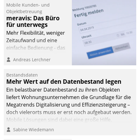
Mobile Kunden- und
Objektbetreuung
meravis: Das Büro
für unterwegs
Mehr Flexibilität, weniger
Zeitaufwand und eine
einfache Bedienung - das
verspricht das aktuelle
Andreas Lerchner
Cockpit für mobile
Mitarbeiter von
Bestandsdaten
Datatrain. Die meravis
Mehr Wert auf den Datenbestand legen
Wohnungsbau- und
Ein belastbarer Datenbestand zu ihren Objekten
Immobilien GmbH hat
liefert Wohnungsunternehmen die Grundlage für die
sich dabei für den Betrieb
Megatrends Digitalisierung und Effizienzsteigerung –
der Lösung über die SAP
doch vielerorts muss er erst noch aufgebaut werden.
Cloud Platform
Mobile Lösungen sind dabei eine große Hilfe.
entschieden - als erstes
Sabine Wiedemann
Unternehmen am
Wohnungsmarkt.