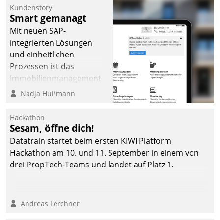
Kundenstory
Smart gemanagt
Mit neuen SAP-
integrierten Lösungen
und einheitlichen
Prozessen ist das
Immobilienmanagement
der Bayerischen
Nadja Hußmann
Versorgungskammer im
Ressort Kapitalanlage für
Hackathon
künftige Aufgaben und
Sesam, öffne dich!
Herausforderungen
Datatrain startet beim ersten KIWI Platform
gerüstet.
Hackathon am 10. und 11. September in einem von
drei PropTech-Teams und landet auf Platz 1.
Andreas Lerchner