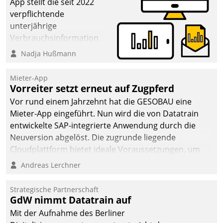
App stellt die seit 2022
verpflichtende
unterjährige
Verbrauchsinformation
schnell, zuverlässig und
Nadja Hußmann
leicht bekömmlich bereit:
Die monatlichen
Mieter-App
Mitteilungen zum
Vorreiter setzt erneut auf Zugpferd
Heizungs- und
Vor rund einem Jahrzehnt hat die GESOBAU eine
Wasserverbrauch gehen
Mieter-App eingeführt. Nun wird die von Datatrain
automatisiert, vollständig
entwickelte SAP-integrierte Anwendung durch die
und auf Wunsch über
Neuversion abgelöst. Die zugrunde liegende
mehrere zuvor
Cloudplattform bietet ideale Voraussetzungen, um
festgelegte
die Funktionalität der App zu erweitern und weitere
Andreas Lerchner
Kommunikationswege bei
innovative Apps, auch von Drittanbietern, in SAP zu
den Empfängern ein.
integrieren.
Strategische Partnerschaft
GdW nimmt Datatrain auf
Mit der Aufnahme des Berliner