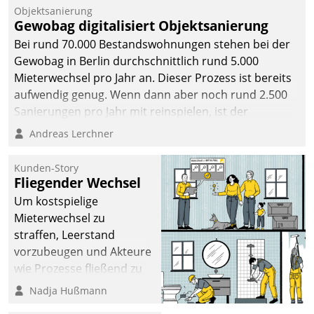
Unternehmen.
Objektsanierung
Gewobag digitalisiert Objektsanierung
Bei rund 70.000 Bestandswohnungen stehen bei der
Gewobag in Berlin durchschnittlich rund 5.000
Mieterwechsel pro Jahr an. Dieser Prozess ist bereits
aufwendig genug. Wenn dann aber noch rund 2.500
Sanierungen pro Jahr mit reinspielen, ist der
Betreuungs- und Organisationsaufwand immens. Im
Andreas Lerchner
Rahmen ihrer Digitalisierungsstrategie hat das
kommunale Wohnungsbauunternehmen daher
Kunden-Story
gemeinsam mit der Berliner Datatrain GmbH den
Fliegender Wechsel
Teilprozess der Objektsanierung digitalisiert.
Um kostspielige
Mieterwechsel zu
straffen, Leerstand
vorzubeugen und Akteure
wie Prozesse fließend zu
vernetzen, nutzt die
Nadja Hußmann
Berliner Gewobag seit