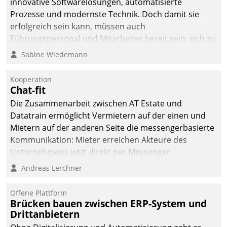
innovative Softwarelösungen, automatisierte
Prozesse und modernste Technik. Doch damit sie
erfolgreich sein kann, müssen auch
Führungspersonal und Mitarbeiter bereit sein, sich zu
verändern und anzupassen, sonst werden sie an ihr
Sabine Wiedemann
scheitern.
Kooperation
Chat-fit
Die Zusammenarbeit zwischen AT Estate und
Datatrain ermöglicht Vermietern auf der einen und
Mietern auf der anderen Seite die messengerbasierte
Kommunikation: Mieter erreichen Akteure des
Unternehmens jetzt direkt per Messenger,
Mitarbeiter oder Dienstleister empfangen oder
Andreas Lerchner
versenden die Nachrichten via Cockpit.
Offene Plattform
Brücken bauen zwischen ERP-System und
Drittanbietern