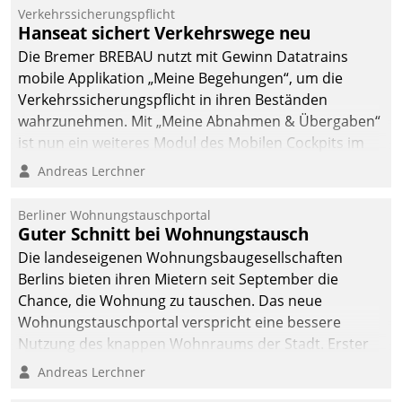
Verkehrssicherungspflicht
Hanseat sichert Verkehrswege neu
Die Bremer BREBAU nutzt mit Gewinn Datatrains
mobile Applikation „Meine Begehungen“, um die
Verkehrssicherungspflicht in ihren Beständen
wahrzunehmen. Mit „Meine Abnahmen & Übergaben“
ist nun ein weiteres Modul des Mobilen Cockpits im
Einsatz.
Andreas Lerchner
Berliner Wohnungstauschportal
Guter Schnitt bei Wohnungstausch
Die landeseigenen Wohnungsbaugesellschaften
Berlins bieten ihren Mietern seit September die
Chance, die Wohnung zu tauschen. Das neue
Wohnungstauschportal verspricht eine bessere
Nutzung des knappen Wohnraums der Stadt. Erster
Anwendungsfall für Datatrains Lösung API-Hub mit
Andreas Lerchner
Schnittstellen zu den ERP-Systemen der