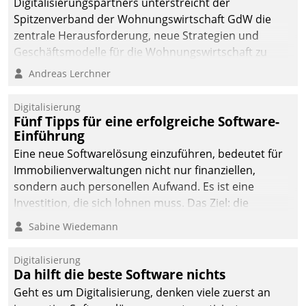
Digitalisierungspartners unterstreicht der
Spitzenverband der Wohnungswirtschaft GdW die
zentrale Herausforderung, neue Strategien und
Geschäftsmodelle für die Wohnungswirtschaft zu
entwickeln.
Andreas Lerchner
Digitalisierung
Fünf Tipps für eine erfolgreiche Software-
Einführung
Eine neue Softwarelösung einzuführen, bedeutet für
Immobilienverwaltungen nicht nur finanziellen,
sondern auch personellen Aufwand. Es ist eine
Investition, die sich lohnen muss. Das Ziel: die
nachhaltige Optimierung der Geschäftsabläufe. Damit
Sabine Wiedemann
dieses Ziel erreicht wird, sollten einige Grundregeln
befolgt werden.
Digitalisierung
Da hilft die beste Software nichts
Geht es um Digitalisierung, denken viele zuerst an