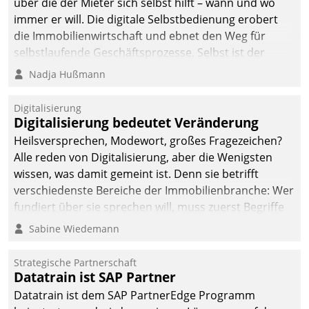
über die der Mieter sich selbst hilft – wann und wo
immer er will. Die digitale Selbstbedienung erobert
die Immobilienwirtschaft und ebnet den Weg für
selbstlaufende Geschäftsprozesse. Selbst ist der
Kunde und smart der Serviceanbieter.
Nadja Hußmann
Digitalisierung
Digitalisierung bedeutet Veränderung
Heilsversprechen, Modewort, großes Fragezeichen?
Alle reden von Digitalisierung, aber die Wenigsten
wissen, was damit gemeint ist. Denn sie betrifft
verschiedenste Bereiche der Immobilienbranche: Wer
fundiert über sie sprechen will, muss zuerst Begriffe
klären. Ein Aspekt ist die betriebliche Optimierung:
Sabine Wiedemann
Moderne Softwarelösungen ermöglichen große
Einsparungen durch optimierte und automatisierte
Strategische Partnerschaft
Prozesse. Doch man darf nicht zu viel erwarten: Allein
Datatrain ist SAP Partner
mit der Einführung einer neuen Software ist es nicht
Datatrain ist dem SAP PartnerEdge Programm
getan. Die Digitalisierung erfordert von Unternehmen