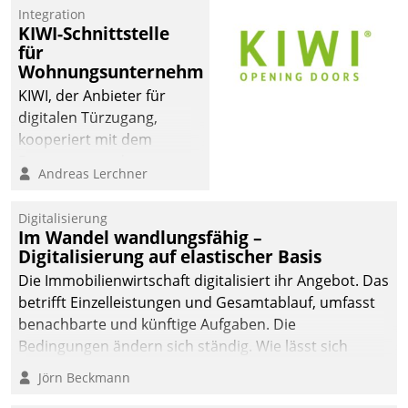
Integration
KIWI-Schnittstelle
für
Wohnungsunternehmen
KIWI, der Anbieter für
digitalen Türzugang,
kooperiert mit dem
Beratungs- und
Andreas Lerchner
Softwareentwicklungshaus
Datatrain.
Digitalisierung
Im Wandel wandlungsfähig –
Digitalisierung auf elastischer Basis
Die Immobilienwirtschaft digitalisiert ihr Angebot. Das
betrifft Einzelleistungen und Gesamtablauf, umfasst
benachbarte und künftige Aufgaben. Die
Bedingungen ändern sich ständig. Wie lässt sich
technisch die Kontrolle wahren und zugleich Freiraum
Jörn Beckmann
fürs Wachsen öffnen?