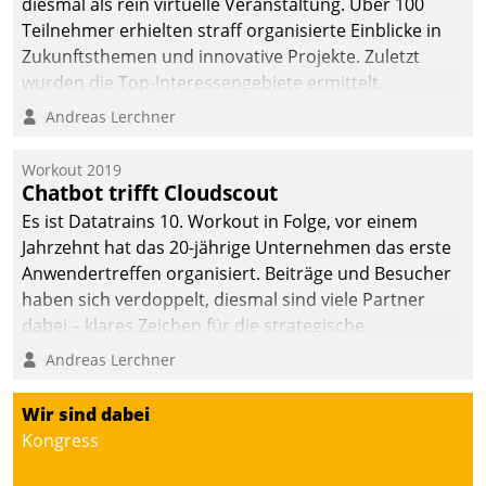
diesmal als rein virtuelle Veranstaltung. Über 100
Teilnehmer erhielten straff organisierte Einblicke in
Zukunftsthemen und innovative Projekte. Zuletzt
wurden die Top-Interessengebiete ermittelt.
Andreas Lerchner
Workout 2019
Chatbot trifft Cloudscout
Es ist Datatrains 10. Workout in Folge, vor einem
Jahrzehnt hat das 20-jährige Unternehmen das erste
Anwendertreffen organisiert. Beiträge und Besucher
haben sich verdoppelt, diesmal sind viele Partner
dabei – klares Zeichen für die strategische
Fokussierung auf den Kunden.
Andreas Lerchner
Wir sind dabei
Kongress