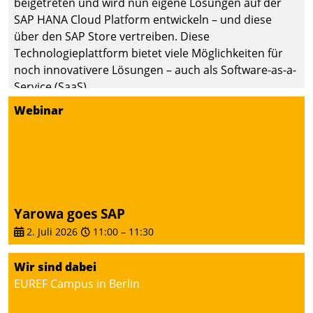
beigetreten und wird nun eigene Lösungen auf der
die Bereitschaft, sich zu überprüfen, zu hinterfragen
SAP HANA Cloud Platform entwickeln – und diese
und zu verändern.
über den SAP Store vertreiben. Diese
Technologieplattform bietet viele Möglichkeiten für
noch innovativere Lösungen – auch als Software-as-a-
Service (SaaS).
Webinar
Yarowa goes SAP
2. Juli 2026
11:00
–
11:30
Wir sind dabei
EUREF Campus in Berlin