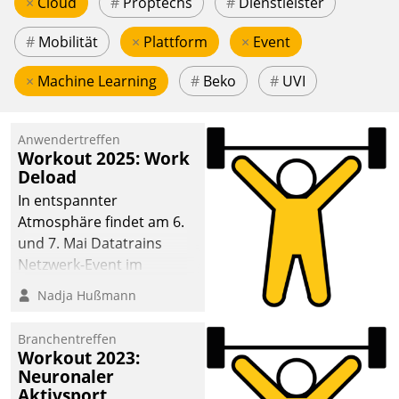
×
Cloud
#
Proptechs
#
Dienstleister
#
Mobilität
×
Plattform
×
Event
×
Machine Learning
#
Beko
#
UVI
Anwendertreffen
Workout 2025: Work
Deload
In entspannter
Atmosphäre findet am 6.
und 7. Mai Datatrains
Netzwerk-Event im
Kunden- und Partnerkreis
Nadja Hußmann
statt. Zentrale Frage: Wie
lassen sich
Branchentreffen
Mammutprojekte
Workout 2023:
meistern und Workloads
Neuronaler
Aktivsport
wuppen – bei zunehmend