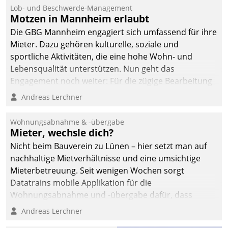
Lob- und Beschwerde-Management
Motzen in Mannheim erlaubt
Die GBG Mannheim engagiert sich umfassend für ihre
Mieter. Dazu gehören kulturelle, soziale und
sportliche Aktivitäten, die eine hohe Wohn- und
Lebensqualität unterstützen. Nun geht das
Engagement noch weiter: Für die zügige Bearbeitung
von Beschwerden – oder Lob – richtet das
Andreas Lerchner
Unternehmen mit Datatrains Applikation fürs Lob-
und Beschwerde-Management einen eigenen Kanal
Wohnungsabnahme & -übergabe
ein.
Mieter, wechsle dich?
Nicht beim Bauverein zu Lünen – hier setzt man auf
nachhaltige Mietverhältnisse und eine umsichtige
Mieterbetreuung. Seit wenigen Wochen sorgt
Datatrains mobile Applikation für die
Wohnungsabnahme und -übergabe dafür, dass
Mieter wohlgeordnet kommen und, so es sein muss,
Andreas Lerchner
gehen können.