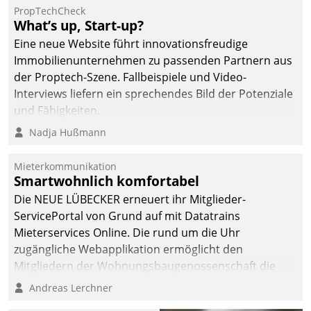
dafür ein Team
PropTechCheck
What’s up, Start-up?
bestehend aus
Wohnungsunternehmen
Eine neue Website führt innovationsfreudige
und PropTech.
Immobilienunternehmen zu passenden Partnern aus
der Proptech-Szene. Fallbeispiele und Video-
Interviews liefern ein sprechendes Bild der Potenziale
und Fähigkeiten.
Nadja Hußmann
Mieterkommunikation
Smartwohnlich komfortabel
Die NEUE LÜBECKER erneuert ihr Mitglieder-
ServicePortal von Grund auf mit Datatrains
Mieterservices Online. Die rund um die Uhr
zugängliche Webapplikation ermöglicht den
Mitgliedern der Wohnungs­bau­genossenschaft die
Kontaktaufnahme per Smartphone, Tablet oder PC.
Andreas Lerchner