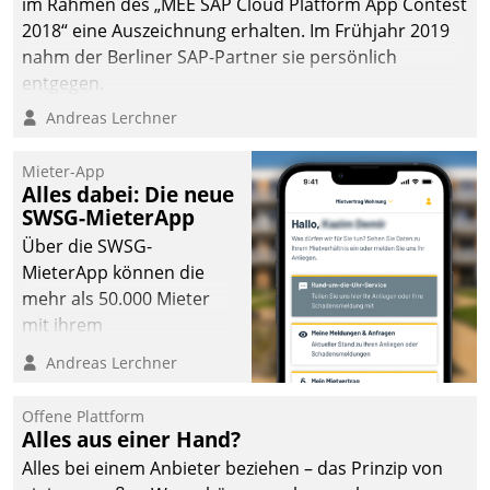
im Rahmen des „MEE SAP Cloud Platform App Contest
2018“ eine Auszeichnung erhalten. Im Frühjahr 2019
nahm der Berliner SAP-Partner sie persönlich
entgegen.
Andreas Lerchner
Mieter-App
Alles dabei: Die neue
SWSG-MieterApp
Über die SWSG-
MieterApp können die
mehr als 50.000 Mieter
mit ihrem
Wohnungsunternehmen
Andreas Lerchner
kommunizieren, auf dem
Laufenden bleiben, Daten
Offene Plattform
einsehen und ändern
Alles aus einer Hand?
oder
Alles bei einem Anbieter beziehen – das Prinzip von
Schadensmeldungen