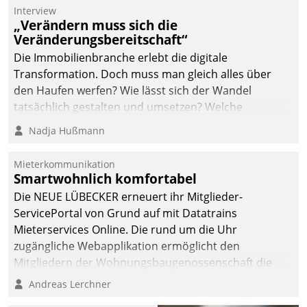
Die monatlichen
Interview
Mitteilungen zum
„Verändern muss sich die
Veränderungsbereitschaft“
Heizungs- und
Wasserverbrauch gehen
Die Immobilienbranche erlebt die digitale
automatisiert, vollständig
Transformation. Doch muss man gleich alles über
und auf Wunsch über
den Haufen werfen? Wie lässt sich der Wandel
mehrere zuvor
tatsächlich gestalten und umsetzen? Welche
festgelegte
Argumente zählen wirklich?
Nadja Hußmann
Kommunikationswege bei
den Empfängern ein.
Mieterkommunikation
Smartwohnlich komfortabel
Die NEUE LÜBECKER erneuert ihr Mitglieder-
ServicePortal von Grund auf mit Datatrains
Mieterservices Online. Die rund um die Uhr
zugängliche Webapplikation ermöglicht den
Mitgliedern der Wohnungs­bau­genossenschaft die
Kontaktaufnahme per Smartphone, Tablet oder PC.
Andreas Lerchner