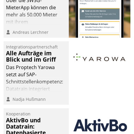
Über die SWSG-
MieterApp können die
mehr als 50.000 Mieter
mit ihrem
Wohnungsunternehmen
Andreas Lerchner
kommunizieren, auf dem
Laufenden bleiben, Daten
Integrationspartnerschaft
einsehen und ändern
Alle Aufträge im
oder
Blick und im Griff
Schadensmeldungen
Das Proptech Yarowa
abgeben – rund um die
setzt auf SAP-
Uhr.
Schnittstellenkompetenz:
Datatrain integriert
Yarowas Portal zur
Nadja Hußmann
Vergabe und Verwaltung
von Aufträgen der
Kooperation
operativen
AktivBo und
Instandhaltung in die
Datatrain:
Datenbasierte
SAP-Systemlandschaft