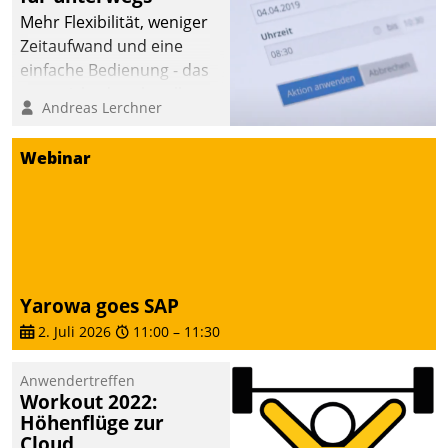
Mehr Flexibilität, weniger
Zeitaufwand und eine
einfache Bedienung - das
verspricht das aktuelle
Andreas Lerchner
Cockpit für mobile
Mitarbeiter von
Webinar
Datatrain. Die meravis
Wohnungsbau- und
Immobilien GmbH hat
sich dabei für den Betrieb
der Lösung über die SAP
Cloud Platform
Yarowa goes SAP
entschieden - als erstes
2. Juli 2026
11:00
–
11:30
Unternehmen am
Wohnungsmarkt.
Anwendertreffen
Workout 2022:
Höhenflüge zur
Cloud