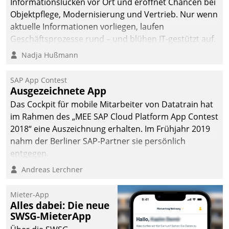
Informationslücken vor Ort und eröffnet Chancen bei
Objektpflege, Modernisierung und Vertrieb. Nur wenn
aktuelle Informationen vorliegen, laufen
Geschäftsprozesse rund – und blühen IT-gestützt auf.
Nadja Hußmann
SAP App Contest
Ausgezeichnete App
Das Cockpit für mobile Mitarbeiter von Datatrain hat
im Rahmen des „MEE SAP Cloud Platform App Contest
2018“ eine Auszeichnung erhalten. Im Frühjahr 2019
nahm der Berliner SAP-Partner sie persönlich
entgegen.
Andreas Lerchner
Mieter-App
Alles dabei: Die neue
SWSG-MieterApp