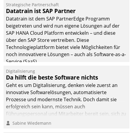
Einsparungen durch optimierte und automatisierte
Strategische Partnerschaft
Prozesse. Doch man darf nicht zu viel erwarten: Allein
Datatrain ist SAP Partner
mit der Einführung einer neuen Software ist es nicht
Datatrain ist dem SAP PartnerEdge Programm
getan. Die Digitalisierung erfordert von Unternehmen
beigetreten und wird nun eigene Lösungen auf der
die Bereitschaft, sich zu überprüfen, zu hinterfragen
SAP HANA Cloud Platform entwickeln – und diese
und zu verändern.
über den SAP Store vertreiben. Diese
Technologieplattform bietet viele Möglichkeiten für
noch innovativere Lösungen – auch als Software-as-a-
Service (SaaS).
Digitalisierung
Da hilft die beste Software nichts
Geht es um Digitalisierung, denken viele zuerst an
innovative Softwarelösungen, automatisierte
Prozesse und modernste Technik. Doch damit sie
erfolgreich sein kann, müssen auch
Führungspersonal und Mitarbeiter bereit sein, sich zu
verändern und anzupassen, sonst werden sie an ihr
Sabine Wiedemann
scheitern.