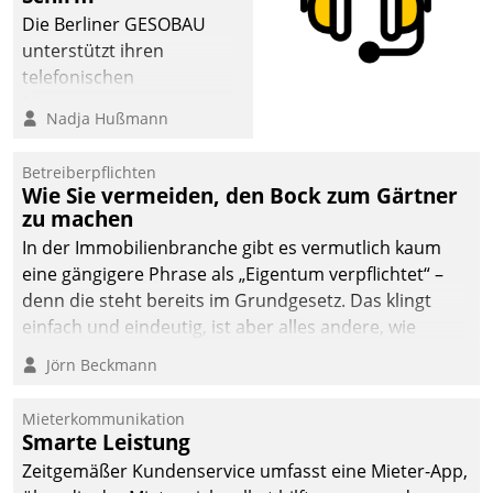
Die Berliner GESOBAU
unterstützt ihren
telefonischen
Mieterservice mit einem
Nadja Hußmann
digitalen Cockpit, das
situationsbezogen
Betreiberpflichten
passende Fragen und
Wie Sie vermeiden, den Bock zum Gärtner
Schlagworte auswirft.
zu machen
Eine intuitive
In der Immobilienbranche gibt es vermutlich kaum
Dialogführung ermöglicht
eine gängigere Phrase als „Eigentum verpflichtet“ –
dem externen
denn die steht bereits im Grundgesetz. Das klingt
Serviceteam, Anrufe von
einfach und eindeutig, ist aber alles andere, wie
Mietenden zügiger und
Branchenbeschäftigte wissen. Denn mit der
Jörn Beckmann
effizienter zu bearbeiten.
Verantwortung folgen Verpflichtungen.
Mieterkommunikation
Smarte Leistung
Zeitgemäßer Kundenservice umfasst eine Mieter-App,