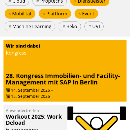
#
Cloud
#
Proptechs
×
Dienstleister
×
Mobilität
×
Plattform
×
Event
#
Machine Learning
#
Beko
#
UVI
Wir sind dabei
Kongress
28. Kongress Immobilien- und Facility-
Management mit SAP in Berlin
14. September 2026
–
15. September 2026
Anwendertreffen
Workout 2025: Work
Deload