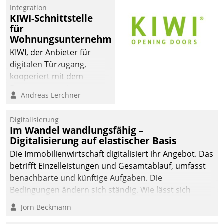
Integration
KIWI-Schnittstelle
für
Wohnungsunternehmen
KIWI, der Anbieter für
digitalen Türzugang,
kooperiert mit dem
Beratungs- und
Andreas Lerchner
Softwareentwicklungshaus
Datatrain.
Digitalisierung
Im Wandel wandlungsfähig –
Digitalisierung auf elastischer Basis
Die Immobilienwirtschaft digitalisiert ihr Angebot. Das
betrifft Einzelleistungen und Gesamtablauf, umfasst
benachbarte und künftige Aufgaben. Die
Bedingungen ändern sich ständig. Wie lässt sich
technisch die Kontrolle wahren und zugleich Freiraum
Jörn Beckmann
fürs Wachsen öffnen?