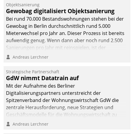
Unternehmen.
Objektsanierung
Gewobag digitalisiert Objektsanierung
Bei rund 70.000 Bestandswohnungen stehen bei der
Gewobag in Berlin durchschnittlich rund 5.000
Mieterwechsel pro Jahr an. Dieser Prozess ist bereits
aufwendig genug. Wenn dann aber noch rund 2.500
Sanierungen pro Jahr mit reinspielen, ist der
Betreuungs- und Organisationsaufwand immens. Im
Andreas Lerchner
Rahmen ihrer Digitalisierungsstrategie hat das
kommunale Wohnungsbauunternehmen daher
Strategische Partnerschaft
gemeinsam mit der Berliner Datatrain GmbH den
GdW nimmt Datatrain auf
Teilprozess der Objektsanierung digitalisiert.
Mit der Aufnahme des Berliner
Digitalisierungspartners unterstreicht der
Spitzenverband der Wohnungswirtschaft GdW die
zentrale Herausforderung, neue Strategien und
Geschäftsmodelle für die Wohnungswirtschaft zu
entwickeln.
Andreas Lerchner