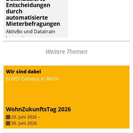
Entscheidungen
deutscher
durch
Wohnungsunternehmen
automatisierte
– und beschleunigt damit
Mieterbefragungen
den Weg vom
AktivBo und Datatrain
Mieteranliegen zum
kooperieren –
Dienstleisterauftrag.
Immobilienunternehmen
Weitere Themen
profitieren: Die nahtlose
Integration der Lösungen
von AktivBo und
Wir sind dabei
Datatrain ermöglicht
EUREF Campus in Berlin
automatisiert ausgelöste,
zielgerichtete
Mieterbefragungen – eine
starke Grundlage für
WohnZukunftsTag 2026
intelligente,
datengestützte
29. Juni 2026
–
30. Juni 2026
Entscheidungen.