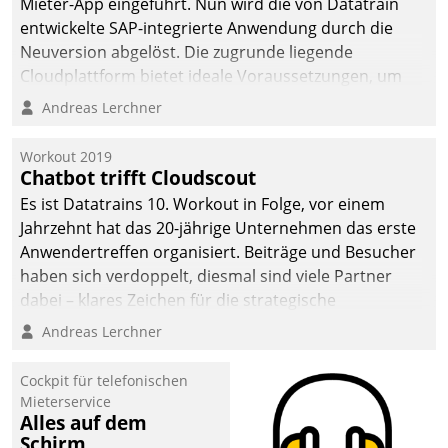
Mieter-App eingeführt. Nun wird die von Datatrain
entwickelte SAP-integrierte Anwendung durch die
Neuversion abgelöst. Die zugrunde liegende
Cloudplattform bietet ideale Voraussetzungen, um
die Funktionalität der App zu erweitern und weitere
Andreas Lerchner
innovative Apps, auch von Drittanbietern, in SAP zu
integrieren.
Workout 2019
Chatbot trifft Cloudscout
Es ist Datatrains 10. Workout in Folge, vor einem
Jahrzehnt hat das 20-jährige Unternehmen das erste
Anwendertreffen organisiert. Beiträge und Besucher
haben sich verdoppelt, diesmal sind viele Partner
dabei – klares Zeichen für die strategische
Fokussierung auf den Kunden.
Andreas Lerchner
Cockpit für telefonischen
Mieterservice
Alles auf dem
Schirm