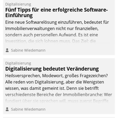
Digitalisierung
Fünf Tipps für eine erfolgreiche Software-
Einführung
Eine neue Softwarelösung einzuführen, bedeutet für
Immobilienverwaltungen nicht nur finanziellen,
sondern auch personellen Aufwand. Es ist eine
Investition, die sich lohnen muss. Das Ziel: die
nachhaltige Optimierung der Geschäftsabläufe. Damit
Sabine Wiedemann
dieses Ziel erreicht wird, sollten einige Grundregeln
befolgt werden.
Digitalisierung
Digitalisierung bedeutet Veränderung
Heilsversprechen, Modewort, großes Fragezeichen?
Alle reden von Digitalisierung, aber die Wenigsten
wissen, was damit gemeint ist. Denn sie betrifft
verschiedenste Bereiche der Immobilienbranche: Wer
fundiert über sie sprechen will, muss zuerst Begriffe
klären. Ein Aspekt ist die betriebliche Optimierung:
Sabine Wiedemann
Moderne Softwarelösungen ermöglichen große