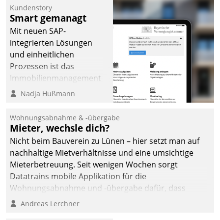
Kundenstory
Smart gemanagt
Mit neuen SAP-
integrierten Lösungen
und einheitlichen
Prozessen ist das
Immobilienmanagement
der Bayerischen
Nadja Hußmann
Versorgungskammer im
Ressort Kapitalanlage für
Wohnungsabnahme & -übergabe
künftige Aufgaben und
Mieter, wechsle dich?
Herausforderungen
Nicht beim Bauverein zu Lünen – hier setzt man auf
gerüstet.
nachhaltige Mietverhältnisse und eine umsichtige
Mieterbetreuung. Seit wenigen Wochen sorgt
Datatrains mobile Applikation für die
Wohnungsabnahme und -übergabe dafür, dass
Mieter wohlgeordnet kommen und, so es sein muss,
Andreas Lerchner
gehen können.