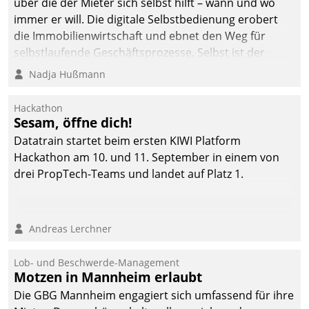
über die der Mieter sich selbst hilft – wann und wo
immer er will. Die digitale Selbstbedienung erobert
die Immobilienwirtschaft und ebnet den Weg für
selbstlaufende Geschäftsprozesse. Selbst ist der
Kunde und smart der Serviceanbieter.
Nadja Hußmann
Hackathon
Sesam, öffne dich!
Datatrain startet beim ersten KIWI Platform
Hackathon am 10. und 11. September in einem von
drei PropTech-Teams und landet auf Platz 1.
Andreas Lerchner
Lob- und Beschwerde-Management
Motzen in Mannheim erlaubt
Die GBG Mannheim engagiert sich umfassend für ihre