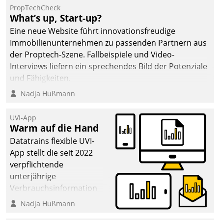
PropTechCheck
What’s up, Start-up?
Eine neue Website führt innovationsfreudige
Immobilienunternehmen zu passenden Partnern aus
der Proptech-Szene. Fallbeispiele und Video-
Interviews liefern ein sprechendes Bild der Potenziale
und Fähigkeiten.
Nadja Hußmann
UVI-App
Warm auf die Hand
Datatrains flexible UVI-
App stellt die seit 2022
verpflichtende
unterjährige
Verbrauchsinformation
schnell, zuverlässig und
Nadja Hußmann
leicht bekömmlich bereit: