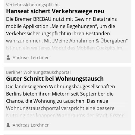
Verkehrssicherungspflicht
Hanseat sichert Verkehrswege neu
Die Bremer BREBAU nutzt mit Gewinn Datatrains
mobile Applikation „Meine Begehungen“, um die
Verkehrssicherungspflicht in ihren Beständen
wahrzunehmen. Mit „Meine Abnahmen & Übergaben“
ist nun ein weiteres Modul des Mobilen Cockpits im
Einsatz.
Andreas Lerchner
Berliner Wohnungstauschportal
Guter Schnitt bei Wohnungstausch
Die landeseigenen Wohnungsbaugesellschaften
Berlins bieten ihren Mietern seit September die
Chance, die Wohnung zu tauschen. Das neue
Wohnungstauschportal verspricht eine bessere
Nutzung des knappen Wohnraums der Stadt. Erster
Anwendungsfall für Datatrains Lösung API-Hub mit
Andreas Lerchner
Schnittstellen zu den ERP-Systemen der