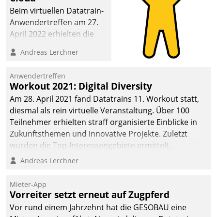
Beim virtuellen Datatrain-
Anwendertreffen am 27.
April 2022 erhielten die
Teilnehmerinnen und
Andreas Lerchner
Teilnehmer kurzweilige
Einblicke in innovative
Anwendertreffen
Cloud-Strategien und -
Workout 2021: Digital Diversity
Lösungen mit hohem
Am 28. April 2021 fand Datatrains 11. Workout statt,
Zukunftspotenzial.
diesmal als rein virtuelle Veranstaltung. Über 100
Teilnehmer erhielten straff organisierte Einblicke in
Zukunftsthemen und innovative Projekte. Zuletzt
wurden die Top-Interessengebiete ermittelt.
Andreas Lerchner
Mieter-App
Vorreiter setzt erneut auf Zugpferd
Vor rund einem Jahrzehnt hat die GESOBAU eine