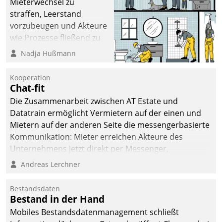
Mieterwechsel zu
straffen, Leerstand
vorzubeugen und Akteure
wie Prozesse fließend zu
vernetzen, nutzt die
Nadja Hußmann
Berliner Gewobag seit
Jahresbeginn eine
Kooperation
Überblick, Einsicht und
Chat-fit
Eingriff bietende Lösung.
Die Zusammenarbeit zwischen AT Estate und
Zur Entwicklung setzte
Datatrain ermöglicht Vermietern auf der einen und
man auf
Mietern auf der anderen Seite die messengerbasierte
Cloudtechnologie,
Kommunikation: Mieter erreichen Akteure des
bewährte und Startup-
Unternehmens jetzt direkt per Messenger,
Partner sowie erstmals
Mitarbeiter oder Dienstleister empfangen oder
Andreas Lerchner
agile Projektmethoden.
versenden die Nachrichten via Cockpit.
Bestandsdaten
Bestand in der Hand
Mobiles Bestandsdatenmanagement schließt