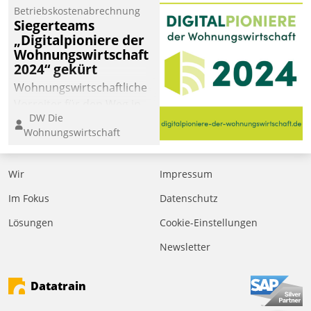
Betriebskostenabrechnung
Siegerteams
„Digitalpioniere der
Wohnungswirtschaft
2024“ gekürt
Wohnungswirtschaftliche
Vorreiter für den Weg in
DW Die
eine digitale Zukunft zu
Wohnungswirtschaft
finden, ist das Ziel des
Awards „Digitalpioniere
der
Wir
Impressum
Wohnungswirtschaft“.
Im Fokus
Datenschutz
Bewerben können sich
dafür ein Team
Lösungen
Cookie-Einstellungen
bestehend aus
Newsletter
Wohnungsunternehmen
und PropTech.
Datatrain