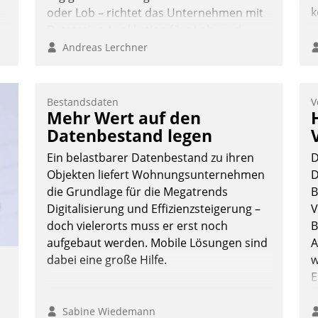
k
oder Lob – richtet das Unternehmen mit
Datatrains Applikation fürs Lob- und
Beschwerde-Management einen eigenen
Andreas Lerchner
Kanal ein.
Bestandsdaten
V
Mehr Wert auf den
Datenbestand legen
Ein belastbarer Datenbestand zu ihren
D
Objekten liefert Wohnungsunternehmen
D
die Grundlage für die Megatrends
B
Digitalisierung und Effizienzsteigerung –
V
doch vielerorts muss er erst noch
B
aufgebaut werden. Mobile Lösungen sind
A
dabei eine große Hilfe.
w
E
Sabine Wiedemann