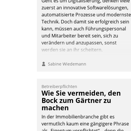
Geht es um Digitalisierung, denken viele
die Uhr.
zuerst an innovative Softwarelösungen,
automatisierte Prozesse und modernste
Technik. Doch damit sie erfolgreich sein
Andreas Lerchner
kann, müssen auch Führungspersonal
und Mitarbeiter bereit sein, sich zu
verändern und anzupassen, sonst
werden sie an ihr scheitern.
Sabine Wiedemann
Betreiberpflichten
Wie Sie vermeiden, den
Bock zum Gärtner zu
machen
In der Immobilienbranche gibt es
vermutlich kaum eine gängigere Phrase
als „Eigentum verpflichtet“ – denn die