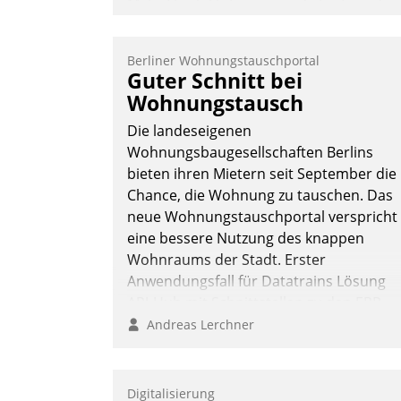
Mehr Flexibilität, weniger Zeitaufwand
und eine einfache Bedienung - das
verspricht das aktuelle Cockpit für mobil
Berliner Wohnungstauschportal
Mitarbeiter von Datatrain. Die meravis
Guter Schnitt bei
Wohnungsbau- und Immobilien GmbH
Wohnungstausch
hat sich dabei für den Betrieb der Lösun
Die landeseigenen
über die SAP Cloud Platform entschiede
Wohnungsbaugesellschaften Berlins
- als erstes Unternehmen am
bieten ihren Mietern seit September die
Wohnungsmarkt.
Chance, die Wohnung zu tauschen. Das
Andreas Lerchner
neue Wohnungstauschportal verspricht
eine bessere Nutzung des knappen
Wohnraums der Stadt. Erster
Anwendungsfall für Datatrains Lösung
API-Hub mit Schnittstellen zu den ERP-
Systemen der Unternehmen.
Andreas Lerchner
Digitalisierung