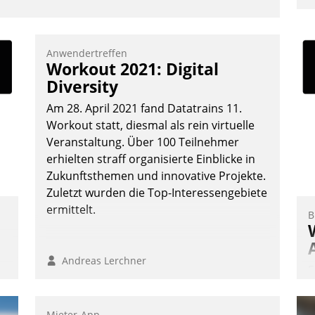
u
K
F
Anwendertreffen
Workout 2021: Digital
m
Diversity
z
u
Am 28. April 2021 fand Datatrains 11.
Workout statt, diesmal als rein virtuelle
Veranstaltung. Über 100 Teilnehmer
erhielten straff organisierte Einblicke in
Zukunftsthemen und innovative Projekte.
Zuletzt wurden die Top-Interessengebiete
ermittelt.
B
Andreas Lerchner
E
I
a
Mieter-App