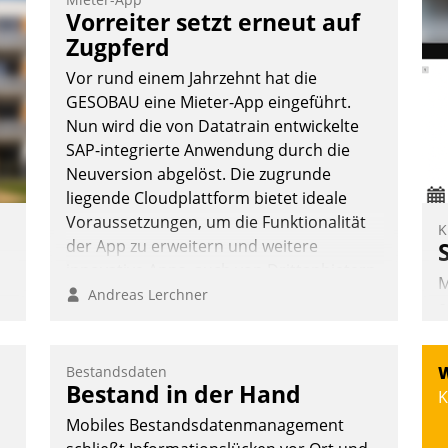
V
Vorreiter setzt erneut auf
D
Zugpferd
N
Vor rund einem Jahrzehnt hat die
GESOBAU eine Mieter-App eingeführt.
Nun wird die von Datatrain entwickelte
SAP-integrierte Anwendung durch die
Neuversion abgelöst. Die zugrunde
liegende Cloudplattform bietet ideale
Voraussetzungen, um die Funktionalität
K
der App zu erweitern und weitere
innovative Apps, auch von Drittanbietern,
M
in SAP zu integrieren.
Andreas Lerchner
e
I
V
,
Bestandsdaten
W
K
e
Bestand in der Hand
K
H
Mobiles Bestandsdatenmanagement
m