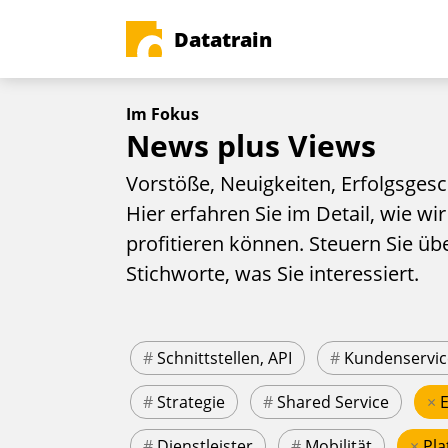
Datatrain
Im Fokus
News plus Views
Vorstöße, Neuigkeiten, Erfolgsgesc
Hier erfahren Sie im Detail, wie wir
profitieren können. Steuern Sie üb
Stichworte, was Sie interessiert.
#
Schnittstellen, API
#
Kundenservic
#
Strategie
#
Shared Service
×
#
Dienstleister
#
Mobilität
×
Pla