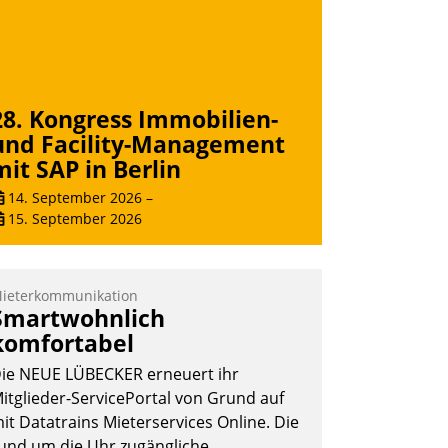
Nadja Hußmann
28. Kongress Immobilien-
und Facility-Management
mit SAP in Berlin
14. September 2026
–
15. September 2026
ieterkommunikation
Smartwohnlich
komfortabel
ie NEUE LÜBECKER erneuert ihr
itglieder-ServicePortal von Grund auf
it Datatrains Mieterservices Online. Die
und um die Uhr zugängliche