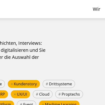
Wir
hichten, Interviews:
 digitalisieren und Sie
er die Auswahl der
e
×
Kundenstory
#
Drittsysteme
ERP
×
UX/UI
#
Cloud
#
Proptechs
ttform
#
Event
×
Machine Learning