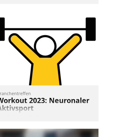
nd 7. Mai Datatrains Netzwerk-Event im
unden- und Partnerkreis statt. Zentrale
rage: Wie lassen sich Mammutprojekte
eistern und Workloads wuppen – bei
unehmend anspruchsvollen Aufgaben
nd abnehmendem Nachwuchs?
Nadja Hußmann
ranchentreffen
Workout 2023: Neuronaler
Aktivsport
rst lieferten die Speaker visionäre
mpulse, dann wurden die Gäste selbst
ktiv und sammelten methodisch