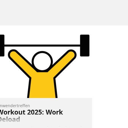
nwendertreffen
Workout 2025: Work
Deload
n entspannter Atmosphäre findet am 6.