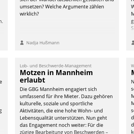
umsetzen? Welche Argumente zählen
W
wirklich?
M
g
n.
S
Nadja Hußmann
Lob- und Beschwerde-Management
W
Motzen in Mannheim
erlaubt
e
N
s
Die GBG Mannheim engagiert sich
M
umfassend für ihre Mieter. Dazu gehören
M
kulturelle, soziale und sportliche
g
s
Aktivitäten, die eine hohe Wohn- und
d
Lebensqualität unterstützen. Nun geht
d
das Engagement noch weiter: Für die
k
zügige Bearbeitung von Beschwerden –