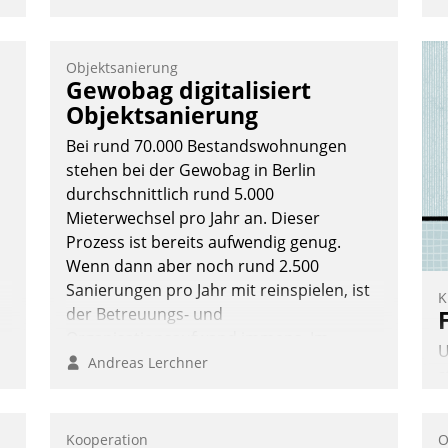
e
Objektsanierung
Gewobag digitalisiert
Objektsanierung
g
Bei rund 70.000 Bestandswohnungen
n
stehen bei der Gewobag in Berlin
durchschnittlich rund 5.000
Mieterwechsel pro Jahr an. Dieser
Prozess ist bereits aufwendig genug.
Wenn dann aber noch rund 2.500
Sanierungen pro Jahr mit reinspielen, ist
K
der Betreuungs- und
Organisationsaufwand immens. Im
U
Rahmen ihrer Digitalisierungsstrategie
Andreas Lerchner
s
hat das kommunale
A
Wohnungsbauunternehmen daher
v
gemeinsam mit der Berliner Datatrain
Kooperation
O
s