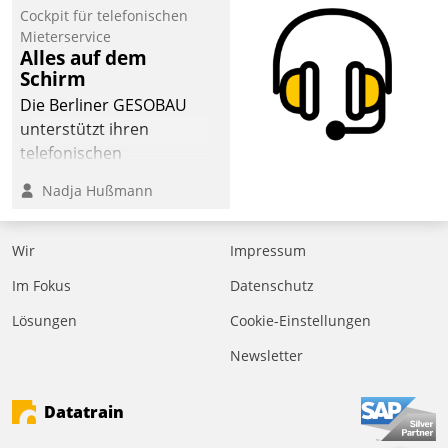
Laufenden bleiben, Daten
Cockpit für telefonischen
einsehen und ändern
Mieterservice
oder
Alles auf dem
Schirm
Schadensmeldungen
abgeben – rund um die
Die Berliner GESOBAU
Uhr.
unterstützt ihren
telefonischen
Mieterservice mit einem
Nadja Hußmann
digitalen Cockpit, das
situationsbezogen
passende Fragen und
Wir
Impressum
Schlagworte auswirft.
Im Fokus
Datenschutz
Eine intuitive
Dialogführung ermöglicht
Lösungen
Cookie-Einstellungen
dem externen
Newsletter
Serviceteam, Anrufe von
Mietenden zügiger und
Datatrain
effizienter zu bearbeiten.