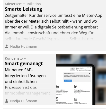
Mieterkommunikation
Smarte Leistung
Zeitgemäßer Kundenservice umfasst eine Mieter-App,
über die der Mieter sich selbst hilft – wann und wo
immer er will. Die digitale Selbstbedienung erobert
die Immobilienwirtschaft und ebnet den Weg für
selbstlaufende Geschäftsprozesse. Selbst ist der
Kunde und smart der Serviceanbieter.
Nadja Hußmann
Kundenstory
Smart gemanagt
Mit neuen SAP-
integrierten Lösungen
und einheitlichen
Prozessen ist das
Immobilienmanagement
der Bayerischen
Nadja Hußmann
Versorgungskammer im