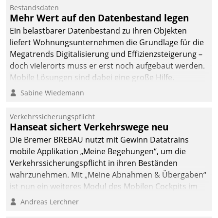
Mitarbeiter von
Bestandsdaten
Datatrain. Die meravis
Mehr Wert auf den Datenbestand legen
Wohnungsbau- und
Ein belastbarer Datenbestand zu ihren Objekten
Immobilien GmbH hat
liefert Wohnungsunternehmen die Grundlage für die
sich dabei für den Betrieb
Megatrends Digitalisierung und Effizienzsteigerung –
der Lösung über die SAP
doch vielerorts muss er erst noch aufgebaut werden.
Cloud Platform
Mobile Lösungen sind dabei eine große Hilfe.
entschieden - als erstes
Sabine Wiedemann
Unternehmen am
Wohnungsmarkt.
Verkehrssicherungspflicht
Hanseat sichert Verkehrswege neu
Die Bremer BREBAU nutzt mit Gewinn Datatrains
mobile Applikation „Meine Begehungen“, um die
Verkehrssicherungspflicht in ihren Beständen
wahrzunehmen. Mit „Meine Abnahmen & Übergaben“
ist nun ein weiteres Modul des Mobilen Cockpits im
Einsatz.
Andreas Lerchner