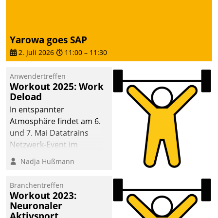
Yarowa goes SAP
2. Juli 2026
11:00
–
11:30
Anwendertreffen
Workout 2025: Work
Deload
In entspannter
Atmosphäre findet am 6.
und 7. Mai Datatrains
Netzwerk-Event im
Kunden- und Partnerkreis
Nadja Hußmann
statt. Zentrale Frage: Wie
lassen sich
Branchentreffen
Mammutprojekte
Workout 2023:
meistern und Workloads
Neuronaler
Aktivsport
wuppen – bei zunehmend