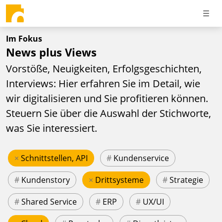
Im Fokus
News plus Views
Vorstöße, Neuigkeiten, Erfolgsgeschichten,
Interviews: Hier erfahren Sie im Detail, wie
wir digitalisieren und Sie profitieren können.
Steuern Sie über die Auswahl der Stichworte,
was Sie interessiert.
×
Schnittstellen, API
#
Kundenservice
#
Kundenstory
×
Drittsysteme
#
Strategie
#
Shared Service
#
ERP
#
UX/UI