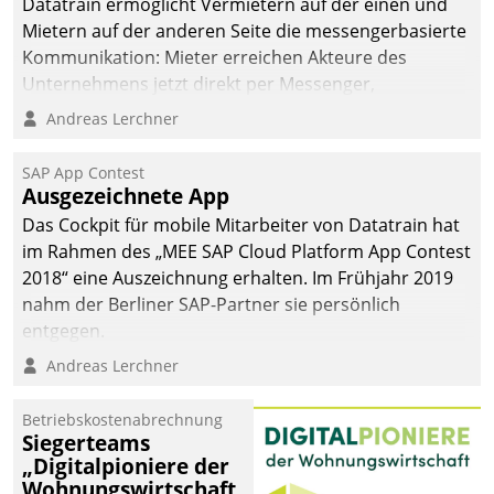
Datatrain ermöglicht Vermietern auf der einen und
Mietern auf der anderen Seite die messengerbasierte
Kommunikation: Mieter erreichen Akteure des
Unternehmens jetzt direkt per Messenger,
Mitarbeiter oder Dienstleister empfangen oder
Andreas Lerchner
versenden die Nachrichten via Cockpit.
SAP App Contest
Ausgezeichnete App
Das Cockpit für mobile Mitarbeiter von Datatrain hat
im Rahmen des „MEE SAP Cloud Platform App Contest
2018“ eine Auszeichnung erhalten. Im Frühjahr 2019
nahm der Berliner SAP-Partner sie persönlich
entgegen.
Andreas Lerchner
Betriebskostenabrechnung
Siegerteams
„Digitalpioniere der
Wohnungswirtschaft