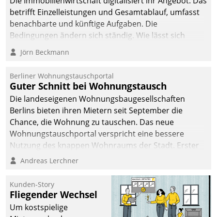
Die Immobilienwirtschaft digitalisiert ihr Angebot. Das
von AktivBo und
betrifft Einzelleistungen und Gesamtablauf, umfasst
Datatrain ermöglicht
benachbarte und künftige Aufgaben. Die
automatisiert ausgelöste,
Bedingungen ändern sich ständig. Wie lässt sich
zielgerichtete
technisch die Kontrolle wahren und zugleich Freiraum
Mieterbefragungen – eine
Jörn Beckmann
fürs Wachsen öffnen?
starke Grundlage für
intelligente,
Berliner Wohnungstauschportal
datengestützte
Guter Schnitt bei Wohnungstausch
Entscheidungen.
Die landeseigenen Wohnungsbaugesellschaften
Berlins bieten ihren Mietern seit September die
Chance, die Wohnung zu tauschen. Das neue
Wohnungstauschportal verspricht eine bessere
Nutzung des knappen Wohnraums der Stadt. Erster
Anwendungsfall für Datatrains Lösung API-Hub mit
Andreas Lerchner
Schnittstellen zu den ERP-Systemen der
Unternehmen.
Kunden-Story
Fliegender Wechsel
Um kostspielige