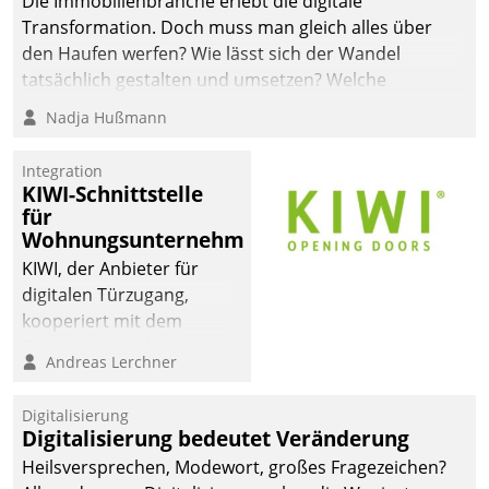
Die Immobilienbranche erlebt die digitale
automatisiert, vollständig
Transformation. Doch muss man gleich alles über
und auf Wunsch über
den Haufen werfen? Wie lässt sich der Wandel
mehrere zuvor
tatsächlich gestalten und umsetzen? Welche
festgelegte
Argumente zählen wirklich?
Nadja Hußmann
Kommunikationswege bei
den Empfängern ein.
Integration
KIWI-Schnittstelle
für
Wohnungsunternehmen
KIWI, der Anbieter für
digitalen Türzugang,
kooperiert mit dem
Beratungs- und
Andreas Lerchner
Softwareentwicklungshaus
Datatrain.
Digitalisierung
Digitalisierung bedeutet Veränderung
Heilsversprechen, Modewort, großes Fragezeichen?