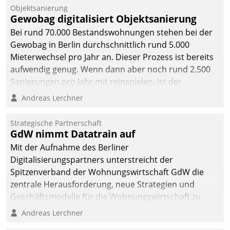
Objektsanierung
Gewobag digitalisiert Objektsanierung
Bei rund 70.000 Bestandswohnungen stehen bei der
Gewobag in Berlin durchschnittlich rund 5.000
Mieterwechsel pro Jahr an. Dieser Prozess ist bereits
aufwendig genug. Wenn dann aber noch rund 2.500
Sanierungen pro Jahr mit reinspielen, ist der
Betreuungs- und Organisationsaufwand immens. Im
Andreas Lerchner
Rahmen ihrer Digitalisierungsstrategie hat das
kommunale Wohnungsbauunternehmen daher
Strategische Partnerschaft
gemeinsam mit der Berliner Datatrain GmbH den
GdW nimmt Datatrain auf
Teilprozess der Objektsanierung digitalisiert.
Mit der Aufnahme des Berliner
Digitalisierungspartners unterstreicht der
Spitzenverband der Wohnungswirtschaft GdW die
zentrale Herausforderung, neue Strategien und
Geschäftsmodelle für die Wohnungswirtschaft zu
entwickeln.
Andreas Lerchner