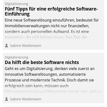
Digitalisierung
Fünf Tipps für eine erfolgreiche Software-
Einführung
Eine neue Softwarelösung einzuführen, bedeutet für
Immobilienverwaltungen nicht nur finanziellen,
sondern auch personellen Aufwand. Es ist eine
Investition, die sich lohnen muss. Das Ziel: die
nachhaltige Optimierung der Geschäftsabläufe. Damit
Sabine Wiedemann
dieses Ziel erreicht wird, sollten einige Grundregeln
befolgt werden.
Digitalisierung
Da hilft die beste Software nichts
Geht es um Digitalisierung, denken viele zuerst an
innovative Softwarelösungen, automatisierte
Prozesse und modernste Technik. Doch damit sie
erfolgreich sein kann, müssen auch
Führungspersonal und Mitarbeiter bereit sein, sich zu
verändern und anzupassen, sonst werden sie an ihr
Sabine Wiedemann
scheitern.