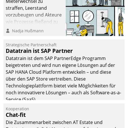
Mieterwechsel zu
straffen, Leerstand
vorzubeugen und Akteure
wie Prozesse fließend zu
vernetzen, nutzt die
Nadja Hußmann
Berliner Gewobag seit
Jahresbeginn eine
Strategische Partnerschaft
Überblick, Einsicht und
Datatrain ist SAP Partner
Eingriff bietende Lösung.
Datatrain ist dem SAP PartnerEdge Programm
Zur Entwicklung setzte
beigetreten und wird nun eigene Lösungen auf der
man auf
SAP HANA Cloud Platform entwickeln – und diese
Cloudtechnologie,
über den SAP Store vertreiben. Diese
bewährte und Startup-
Technologieplattform bietet viele Möglichkeiten für
Partner sowie erstmals
noch innovativere Lösungen – auch als Software-as-a-
agile Projektmethoden.
Service (SaaS).
Kooperation
Chat-fit
Die Zusammenarbeit zwischen AT Estate und