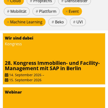
×
Cloud
#
Proptechs
#
Dienstleister
#
Mobilität
#
Plattform
×
Event
×
Machine Learning
#
Beko
#
UVI
Wir sind dabei
Kongress
28. Kongress Immobilien- und Facility-
Management mit SAP in Berlin
14. September 2026
–
15. September 2026
Webinar