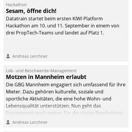
Ressort Kapitalanlage für
Hackathon
künftige Aufgaben und
Sesam, öffne dich!
Herausforderungen
Datatrain startet beim ersten KIWI Platform
gerüstet.
Hackathon am 10. und 11. September in einem von
drei PropTech-Teams und landet auf Platz 1.
Andreas Lerchner
Lob- und Beschwerde-Management
Motzen in Mannheim erlaubt
Die GBG Mannheim engagiert sich umfassend für ihre
Mieter. Dazu gehören kulturelle, soziale und
sportliche Aktivitäten, die eine hohe Wohn- und
Lebensqualität unterstützen. Nun geht das
Engagement noch weiter: Für die zügige Bearbeitung
von Beschwerden – oder Lob – richtet das
Andreas Lerchner
Unternehmen mit Datatrains Applikation fürs Lob-