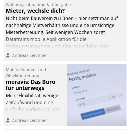
und Beschwerde-Management einen eigenen Kanal
Wohnungsabnahme & -übergabe
ein.
Mieter, wechsle dich?
Nicht beim Bauverein zu Lünen – hier setzt man auf
nachhaltige Mietverhältnisse und eine umsichtige
Mieterbetreuung. Seit wenigen Wochen sorgt
Datatrains mobile Applikation für die
Wohnungsabnahme und -übergabe dafür, dass
Mieter wohlgeordnet kommen und, so es sein muss,
Andreas Lerchner
gehen können.
Mobile Kunden- und
Objektbetreuung
meravis: Das Büro
für unterwegs
Mehr Flexibilität, weniger
Zeitaufwand und eine
einfache Bedienung - das
verspricht das aktuelle
Andreas Lerchner
Cockpit für mobile