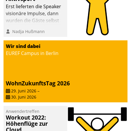
anspruchsvollen
Erst lieferten die Speaker
Aufgaben und
visionäre Impulse, dann
abnehmendem
wurden die Gäste selbst
Nachwuchs?
aktiv und sammelten
Nadja Hußmann
methodisch
Vernetzungsideen fürs
Wir sind dabei
Quartier. Dazwischen
EUREF Campus in Berlin
zeigte Datatrain, was es
Neues zu bieten hat.
WohnZukunftsTag 2026
29. Juni 2026
–
30. Juni 2026
Anwendertreffen
Workout 2022:
Höhenflüge zur
Cloud