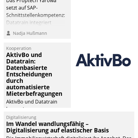
Das Proptech Yarowa
setzt auf SAP-
Schnittstellenkompetenz:
Datatrain integriert
Yarowas Portal zur
Nadja Hußmann
Vergabe und Verwaltung
von Aufträgen der
Kooperation
operativen
AktivBo und
Instandhaltung in die
Datatrain:
Datenbasierte
SAP-Systemlandschaft
Entscheidungen
deutscher
durch
Wohnungsunternehmen
automatisierte
– und beschleunigt damit
Mieterbefragungen
den Weg vom
AktivBo und Datatrain
Mieteranliegen zum
kooperieren –
Dienstleisterauftrag.
Immobilienunternehmen
Digitalisierung
Im Wandel wandlungsfähig –
profitieren: Die nahtlose
Digitalisierung auf elastischer Basis
Integration der Lösungen