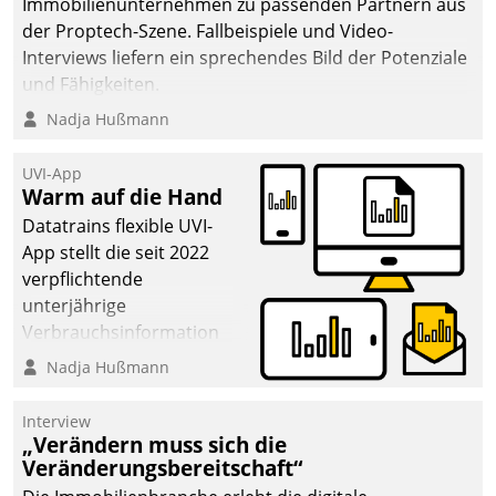
Immobilienunternehmen zu passenden Partnern aus
der Proptech-Szene. Fallbeispiele und Video-
Interviews liefern ein sprechendes Bild der Potenziale
und Fähigkeiten.
Nadja Hußmann
UVI-App
Warm auf die Hand
Datatrains flexible UVI-
App stellt die seit 2022
verpflichtende
unterjährige
Verbrauchsinformation
schnell, zuverlässig und
Nadja Hußmann
leicht bekömmlich bereit:
Die monatlichen
Interview
Mitteilungen zum
„Verändern muss sich die
Veränderungsbereitschaft“
Heizungs- und
Wasserverbrauch gehen