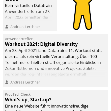
Beim virtuellen Datatrain-
Anwendertreffen am 27.
April 2022 erhielten die
Teilnehmerinnen und
Andreas Lerchner
Teilnehmer kurzweilige
Einblicke in innovative
Anwendertreffen
Cloud-Strategien und -
Workout 2021: Digital Diversity
Lösungen mit hohem
Am 28. April 2021 fand Datatrains 11. Workout statt,
Zukunftspotenzial.
diesmal als rein virtuelle Veranstaltung. Über 100
Teilnehmer erhielten straff organisierte Einblicke in
Zukunftsthemen und innovative Projekte. Zuletzt
wurden die Top-Interessengebiete ermittelt.
Andreas Lerchner
PropTechCheck
What’s up, Start-up?
Eine neue Website führt innovationsfreudige