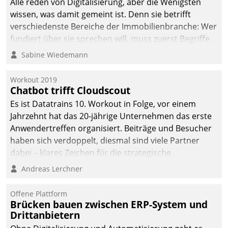
Alle reden von Digitalisierung, aber die Wenigsten
wissen, was damit gemeint ist. Denn sie betrifft
verschiedenste Bereiche der Immobilienbranche: Wer
fundiert über sie sprechen will, muss zuerst Begriffe
klären. Ein Aspekt ist die betriebliche Optimierung:
Sabine Wiedemann
Moderne Softwarelösungen ermöglichen große
Einsparungen durch optimierte und automatisierte
Workout 2019
Prozesse. Doch man darf nicht zu viel erwarten: Allein
Chatbot trifft Cloudscout
mit der Einführung einer neuen Software ist es nicht
Es ist Datatrains 10. Workout in Folge, vor einem
getan. Die Digitalisierung erfordert von Unternehmen
Jahrzehnt hat das 20-jährige Unternehmen das erste
die Bereitschaft, sich zu überprüfen, zu hinterfragen
Anwendertreffen organisiert. Beiträge und Besucher
und zu verändern.
haben sich verdoppelt, diesmal sind viele Partner
dabei – klares Zeichen für die strategische
Fokussierung auf den Kunden.
Andreas Lerchner
Offene Plattform
Brücken bauen zwischen ERP-System und
Drittanbietern