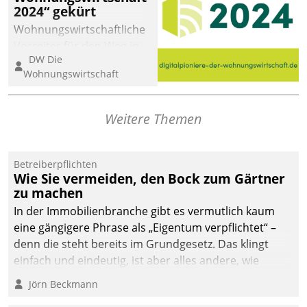
2024“ gekürt
Wohnungswirtschaftliche
Vorreiter für den Weg in
DW Die
eine digitale Zukunft zu
Wohnungswirtschaft
finden, ist das Ziel des
Awards „Digitalpioniere
der
Weitere Themen
Wohnungswirtschaft“.
Bewerben können sich
dafür ein Team
Betreiberpflichten
Wie Sie vermeiden, den Bock zum Gärtner
bestehend aus
zu machen
Wohnungsunternehmen
und PropTech.
In der Immobilienbranche gibt es vermutlich kaum
eine gängigere Phrase als „Eigentum verpflichtet“ –
denn die steht bereits im Grundgesetz. Das klingt
einfach und eindeutig, ist aber alles andere, wie
Branchenbeschäftigte wissen. Denn mit der
Jörn Beckmann
Verantwortung folgen Verpflichtungen.