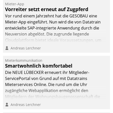
Mieter-App
Vorreiter setzt erneut auf Zugpferd
Vor rund einem Jahrzehnt hat die GESOBAU eine
Mieter-App eingeführt. Nun wird die von Datatrain
entwickelte SAP-integrierte Anwendung durch die
Neuversion abgelöst. Die zugrunde liegende
Cloudplattform bietet ideale Voraussetzungen, um
die Funktionalität der App zu erweitern und weitere
Andreas Lerchner
innovative Apps, auch von Drittanbietern, in SAP zu
integrieren.
Mieterkommunikation
Smartwohnlich komfortabel
Die NEUE LÜBECKER erneuert ihr Mitglieder-
ServicePortal von Grund auf mit Datatrains
Mieterservices Online. Die rund um die Uhr
zugängliche Webapplikation ermöglicht den
Mitgliedern der Wohnungs­bau­genossenschaft die
Kontaktaufnahme per Smartphone, Tablet oder PC.
Andreas Lerchner